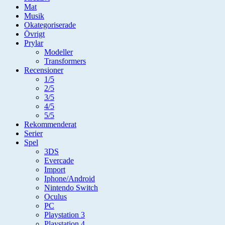
Mat
Musik
Okategoriserade
Övrigt
Prylar
Modeller
Transformers
Recensioner
1/5
2/5
3/5
4/5
5/5
Rekommenderat
Serier
Spel
3DS
Evercade
Import
Iphone/Android
Nintendo Switch
Oculus
PC
Playstation 3
Playstation 4