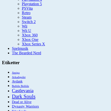
Playstation 5
PSVita
Retro
Steam
Switch 2
Wii
Wii U
Xbox 360
Xbox One
Xbox Series X
Spelmusik
The Bearded Nerd
Etiketter
Amiga
Arkadspelet
Avdank
Bubble Bobble
Castlevania
Dark Souls
Dead or Alive
Dynasty Warriors
Elder Scrolls