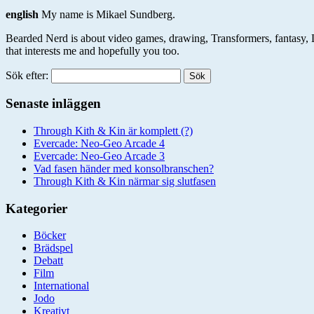
english
My name is Mikael Sundberg.
Bearded Nerd is about video games, drawing, Transformers, fantasy, Lego
that interests me and hopefully you too.
Sök efter:
Senaste inläggen
Through Kith & Kin är komplett (?)
Evercade: Neo-Geo Arcade 4
Evercade: Neo-Geo Arcade 3
Vad fasen händer med konsolbranschen?
Through Kith & Kin närmar sig slutfasen
Kategorier
Böcker
Brädspel
Debatt
Film
International
Jodo
Kreativt