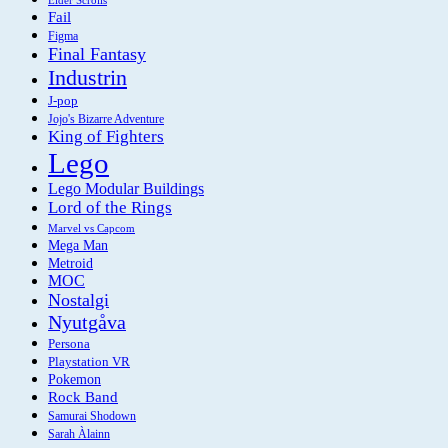
Fail
Figma
Final Fantasy
Industrin
J-pop
Jojo's Bizarre Adventure
King of Fighters
Lego
Lego Modular Buildings
Lord of the Rings
Marvel vs Capcom
Mega Man
Metroid
MOC
Nostalgi
Nyutgåva
Persona
Playstation VR
Pokemon
Rock Band
Samurai Shodown
Sarah Àlainn