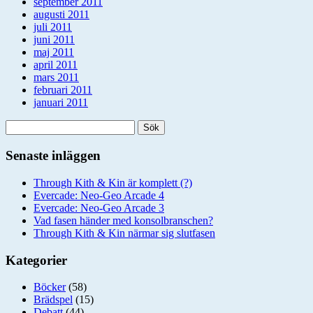
september 2011
augusti 2011
juli 2011
juni 2011
maj 2011
april 2011
mars 2011
februari 2011
januari 2011
Sök
efter:
Senaste inläggen
Through Kith & Kin är komplett (?)
Evercade: Neo-Geo Arcade 4
Evercade: Neo-Geo Arcade 3
Vad fasen händer med konsolbranschen?
Through Kith & Kin närmar sig slutfasen
Kategorier
Böcker
(58)
Brädspel
(15)
Debatt
(44)