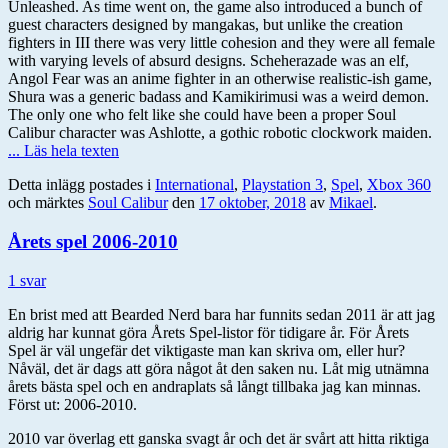
Unleashed. As time went on, the game also introduced a bunch of
guest characters designed by mangakas, but unlike the creation
fighters in III there was very little cohesion and they were all female
with varying levels of absurd designs. Scheherazade was an elf,
Angol Fear was an anime fighter in an otherwise realistic-ish game,
Shura was a generic badass and Kamikirimusi was a weird demon.
The only one who felt like she could have been a proper Soul
Calibur character was Ashlotte, a gothic robotic clockwork maiden.
... Läs hela texten
Detta inlägg postades i
International
,
Playstation 3
,
Spel
,
Xbox 360
och märktes
Soul Calibur
den
17 oktober, 2018
av
Mikael
.
Årets spel 2006-2010
1 svar
En brist med att Bearded Nerd bara har funnits sedan 2011 är att jag
aldrig har kunnat göra Årets Spel-listor för tidigare år. För Årets
Spel är väl ungefär det viktigaste man kan skriva om, eller hur?
Nåväl, det är dags att göra något åt den saken nu. Låt mig utnämna
årets bästa spel och en andraplats så långt tillbaka jag kan minnas.
Först ut: 2006-2010.
2010 var överlag ett ganska svagt år och det är svårt att hitta riktiga