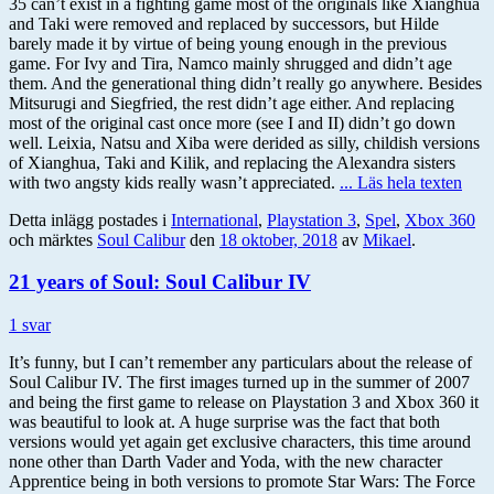
35 can’t exist in a fighting game most of the originals like Xianghua
and Taki were removed and replaced by successors, but Hilde
barely made it by virtue of being young enough in the previous
game. For Ivy and Tira, Namco mainly shrugged and didn’t age
them. And the generational thing didn’t really go anywhere. Besides
Mitsurugi and Siegfried, the rest didn’t age either. And replacing
most of the original cast once more (see I and II) didn’t go down
well. Leixia, Natsu and Xiba were derided as silly, childish versions
of Xianghua, Taki and Kilik, and replacing the Alexandra sisters
with two angsty kids really wasn’t appreciated.
... Läs hela texten
Detta inlägg postades i
International
,
Playstation 3
,
Spel
,
Xbox 360
och märktes
Soul Calibur
den
18 oktober, 2018
av
Mikael
.
21 years of Soul: Soul Calibur IV
1 svar
It’s funny, but I can’t remember any particulars about the release of
Soul Calibur IV. The first images turned up in the summer of 2007
and being the first game to release on Playstation 3 and Xbox 360 it
was beautiful to look at. A huge surprise was the fact that both
versions would yet again get exclusive characters, this time around
none other than Darth Vader and Yoda, with the new character
Apprentice being in both versions to promote Star Wars: The Force