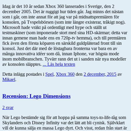
Idag är det 10 år sedan Xbox 360 lanserades i Sverige, den 2
december 2005. Det är ruggigt hur tiden går. Jag minns det nästan
som i går, om inte annat för att jag var på midnattspremiären för
konsolen, på Tvspelsbörsen (som inte längre existerar, tråkigt nog).
Microsoft hade vräkt på ordentligt med hype och ställt ut
testmaskiner (som imponerade stort med sina HD-skärmar; detta var
innan gemene man hade ens en 720p-tv hemma), och till premiären
fick även den första köparen en särskild guldpläterad front till sin
konsol. Just det där med de löstagbara fronterna var bara en av
många innovativa idéer som då, innan Iphone, var högsta mode
inom mobilbranschen. Tyvärr rann det ut i sanden när nya modeller
av konsolen släpptes.
... Läs hela texten
Detta inlägg postades i
Spel
,
Xbox 360
den
2 december, 2015
av
Mikael
.
Recension: Lego Dimensions
2 svar
När Lego bestämde sig för att hoppa på samma toys-to-life-tåg som
Skylanders och Disney Infinity var det lätt att bli cynisk. Självklart
vill de kunna sälja en massa Lego dyrt. Och visst, redan från start är