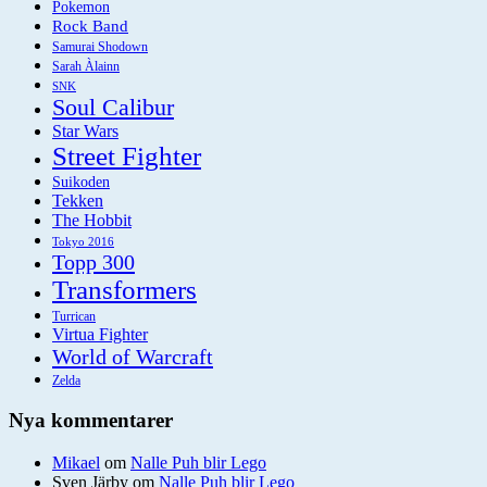
Pokemon
Rock Band
Samurai Shodown
Sarah Àlainn
SNK
Soul Calibur
Star Wars
Street Fighter
Suikoden
Tekken
The Hobbit
Tokyo 2016
Topp 300
Transformers
Turrican
Virtua Fighter
World of Warcraft
Zelda
Nya kommentarer
Mikael
om
Nalle Puh blir Lego
Sven Järby
om
Nalle Puh blir Lego