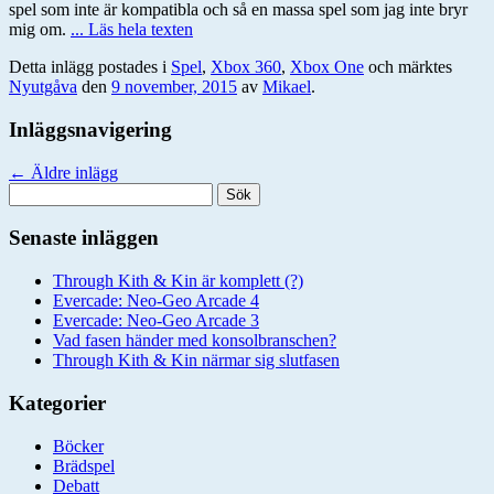
spel som inte är kompatibla och så en massa spel som jag inte bryr
mig om.
... Läs hela texten
Detta inlägg postades i
Spel
,
Xbox 360
,
Xbox One
och märktes
Nyutgåva
den
9 november, 2015
av
Mikael
.
Inläggsnavigering
←
Äldre inlägg
Sök
efter:
Senaste inläggen
Through Kith & Kin är komplett (?)
Evercade: Neo-Geo Arcade 4
Evercade: Neo-Geo Arcade 3
Vad fasen händer med konsolbranschen?
Through Kith & Kin närmar sig slutfasen
Kategorier
Böcker
Brädspel
Debatt