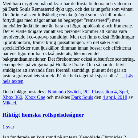
Med bara drygt en månad kvar har de första bilderna och videorna
på Dark Souls Remastered dykt upp, och det är ungefär som väntat.
Det är inte alls en fullständig remake (något som i så fall brukar
förtydligas med något annat än begreppet ”remastered”) men
innehåller ändå lite mer än bara en högre upplösning och framerate.
Det vi visste tidigare var att sex personer kommer att kunna vara
involverade i co-op/pvp samtidigt. Men det finns också förändringar
i grafikmotorn, främst kring ljussättningen. En del saker som
specialeffekter runt ljuskällor, dimman innan bossar och effekterna
när ens figur dör har också justerats, liksom en del
bakgrundsanimationer. Det förekommer också subsurface scattering,
exempelvis på vingarna på Hellkite Drake. Och så har det blivit
smidigare att använda flera föremål samtidigt, plus att det går att
justera gränssnittets storlek. På det hela taget rätt sjysst alltså.
... Läs
hela texten
Detta inlägg postades i
Nintendo Switch
,
PC
,
Playstation 4
,
Spel
,
Xbox 360
,
Xbox One
och märktes
Dark Souls
den
4 april, 2018
av
Mikael
.
Riktigt hemska rollspelsdesigner
1 svar
Jag funderade en kort stund på att testa Xenoblade Chronicles 2,