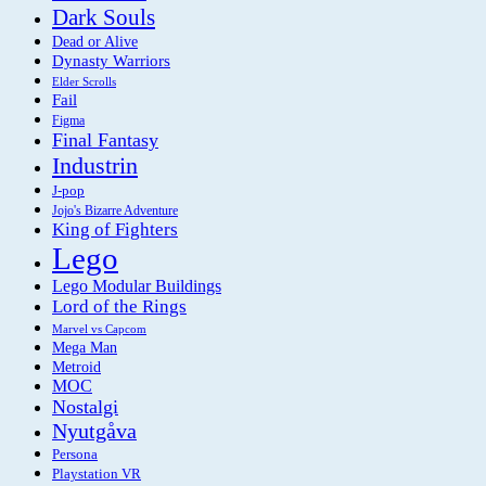
Dark Souls
Dead or Alive
Dynasty Warriors
Elder Scrolls
Fail
Figma
Final Fantasy
Industrin
J-pop
Jojo's Bizarre Adventure
King of Fighters
Lego
Lego Modular Buildings
Lord of the Rings
Marvel vs Capcom
Mega Man
Metroid
MOC
Nostalgi
Nyutgåva
Persona
Playstation VR