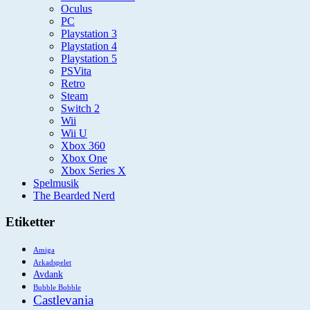
Oculus
PC
Playstation 3
Playstation 4
Playstation 5
PSVita
Retro
Steam
Switch 2
Wii
Wii U
Xbox 360
Xbox One
Xbox Series X
Spelmusik
The Bearded Nerd
Etiketter
Amiga
Arkadspelet
Avdank
Bubble Bobble
Castlevania