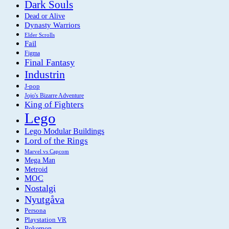
Dark Souls
Dead or Alive
Dynasty Warriors
Elder Scrolls
Fail
Figma
Final Fantasy
Industrin
J-pop
Jojo's Bizarre Adventure
King of Fighters
Lego
Lego Modular Buildings
Lord of the Rings
Marvel vs Capcom
Mega Man
Metroid
MOC
Nostalgi
Nyutgåva
Persona
Playstation VR
Pokemon