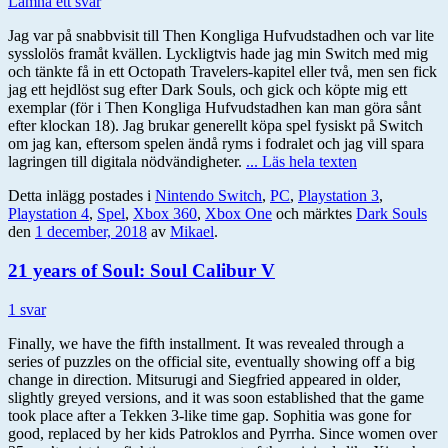
Lämna ett svar
Jag var på snabbvisit till Then Kongliga Hufvudstadhen och var lite
sysslolös framåt kvällen. Lyckligtvis hade jag min Switch med mig
och tänkte få in ett Octopath Travelers-kapitel eller två, men sen fick
jag ett hejdlöst sug efter Dark Souls, och gick och köpte mig ett
exemplar (för i Then Kongliga Hufvudstadhen kan man göra sånt
efter klockan 18). Jag brukar generellt köpa spel fysiskt på Switch
om jag kan, eftersom spelen ändå ryms i fodralet och jag vill spara
lagringen till digitala nödvändigheter.
... Läs hela texten
Detta inlägg postades i
Nintendo Switch
,
PC
,
Playstation 3
,
Playstation 4
,
Spel
,
Xbox 360
,
Xbox One
och märktes
Dark Souls
den
1 december, 2018
av
Mikael
.
21 years of Soul: Soul Calibur V
1 svar
Finally, we have the fifth installment. It was revealed through a
series of puzzles on the official site, eventually showing off a big
change in direction. Mitsurugi and Siegfried appeared in older,
slightly greyed versions, and it was soon established that the game
took place after a Tekken 3-like time gap. Sophitia was gone for
good, replaced by her kids Patroklos and Pyrrha. Since women over