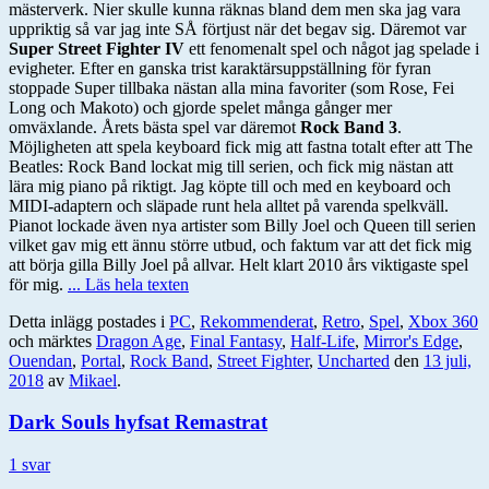
mästerverk. Nier skulle kunna räknas bland dem men ska jag vara
uppriktig så var jag inte SÅ förtjust när det begav sig. Däremot var
Super Street Fighter IV
ett fenomenalt spel och något jag spelade i
evigheter. Efter en ganska trist karaktärsuppställning för fyran
stoppade Super tillbaka nästan alla mina favoriter (som Rose, Fei
Long och Makoto) och gjorde spelet många gånger mer
omväxlande. Årets bästa spel var däremot
Rock Band 3
.
Möjligheten att spela keyboard fick mig att fastna totalt efter att The
Beatles: Rock Band lockat mig till serien, och fick mig nästan att
lära mig piano på riktigt. Jag köpte till och med en keyboard och
MIDI-adaptern och släpade runt hela alltet på varenda spelkväll.
Pianot lockade även nya artister som Billy Joel och Queen till serien
vilket gav mig ett ännu större utbud, och faktum var att det fick mig
att börja gilla Billy Joel på allvar. Helt klart 2010 års viktigaste spel
för mig.
... Läs hela texten
Detta inlägg postades i
PC
,
Rekommenderat
,
Retro
,
Spel
,
Xbox 360
och märktes
Dragon Age
,
Final Fantasy
,
Half-Life
,
Mirror's Edge
,
Ouendan
,
Portal
,
Rock Band
,
Street Fighter
,
Uncharted
den
13 juli,
2018
av
Mikael
.
Dark Souls hyfsat Remastrat
1 svar