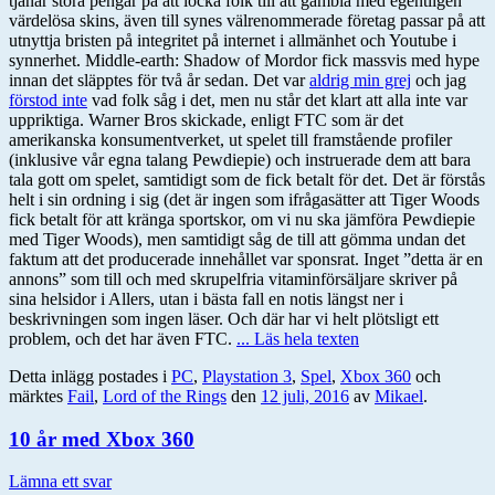
tjänar stora pengar på att locka folk till att gambla med egentligen
värdelösa skins, även till synes välrenommerade företag passar på att
utnyttja bristen på integritet på internet i allmänhet och Youtube i
synnerhet. Middle-earth: Shadow of Mordor fick massvis med hype
innan det släpptes för två år sedan. Det var
aldrig min grej
och jag
förstod inte
vad folk såg i det, men nu står det klart att alla inte var
uppriktiga. Warner Bros skickade, enligt FTC som är det
amerikanska konsumentverket, ut spelet till framstående profiler
(inklusive vår egna talang Pewdiepie) och instruerade dem att bara
tala gott om spelet, samtidigt som de fick betalt för det. Det är förstås
helt i sin ordning i sig (det är ingen som ifrågasätter att Tiger Woods
fick betalt för att kränga sportskor, om vi nu ska jämföra Pewdiepie
med Tiger Woods), men samtidigt såg de till att gömma undan det
faktum att det producerade innehållet var sponsrat. Inget ”detta är en
annons” som till och med skrupelfria vitaminförsäljare skriver på
sina helsidor i Allers, utan i bästa fall en notis längst ner i
beskrivningen som ingen läser. Och där har vi helt plötsligt ett
problem, och det har även FTC.
... Läs hela texten
Detta inlägg postades i
PC
,
Playstation 3
,
Spel
,
Xbox 360
och
märktes
Fail
,
Lord of the Rings
den
12 juli, 2016
av
Mikael
.
10 år med Xbox 360
Lämna ett svar