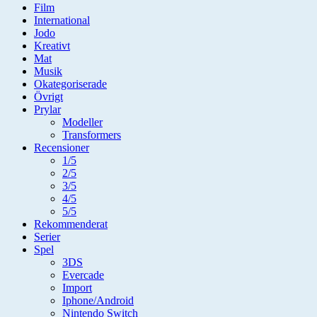
Film
International
Jodo
Kreativt
Mat
Musik
Okategoriserade
Övrigt
Prylar
Modeller
Transformers
Recensioner
1/5
2/5
3/5
4/5
5/5
Rekommenderat
Serier
Spel
3DS
Evercade
Import
Iphone/Android
Nintendo Switch