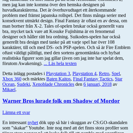
men jag kan inte komma över den hemska designen på
huvudkaraktärerna. Det är överhuvudtaget ett återkommande
problem med främst japanska rollspel. Det finns många serier med
konsekvent utmärkt design. Final Fantasy är oftast en av dessa, om
man bortser från X-2. Tales of-spelen brukar också generellt vara
bra, mycket tack vare att Kosuke Fujishima är en fenomenal
designer och håller rätt bra ordning. Suikoden-spelen har också
generellt bra design med tanke på att varje spel har över 108
karaktärer, till och med DS- och PSP-spelen. Och så är Fire Emblem
oftast väldigt pålitligt, med den sortens genomtänkta och hyfsat
realistiska figurer som jag gillar (även om jag inte har spelat dem,
förutom Awakening).
... Läs hela texten
Detta inlägg postades i
Playstation 3
,
Playstation 4
,
Retro
,
Spel
,
Xbox 360
och märktes
Baten Kaitos
,
Final Fantasy Tactics
,
Star
Ocean
,
Sudeki
,
Xenoblade Chronicles
den
6 januari, 2018
av
Mikael
.
Warner Bros lurade folk om Shadow of Mordor
Lämna ett svar
En intressant
nyhet
dök upp så här i skuggan av CS:GO-skandalen
som ”skakar” Youtube. Inte nog med att det finns stora profiler som