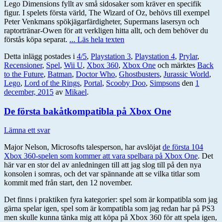
Lego Dimensions fyllt av små sidosaker som kräver en specifik
figur. I spelets första värld, The Wizard of Oz, behövs till exempel
Peter Venkmans spökjägarfärdigheter, Supermans lasersyn och
raptortränar-Owen för att verkligen hitta allt, och dem behöver du
förstås köpa separat.
... Läs hela texten
Detta inlägg postades i
4/5
,
Playstation 3
,
Playstation 4
,
Prylar
,
Recensioner
,
Spel
,
Wii U
,
Xbox 360
,
Xbox One
och märktes
Back
to the Future
,
Batman
,
Doctor Who
,
Ghostbusters
,
Jurassic World
,
Lego
,
Lord of the Rings
,
Portal
,
Scooby Doo
,
Simpsons
den
1
december, 2015
av
Mikael
.
De första bakåtkompatibla på Xbox One
Lämna ett svar
Major Nelson, Microsofts talesperson, har avslöjat
de första 104
Xbox 360-spelen som kommer att vara spelbara på Xbox One
. Det
här var en stor del av anledningen till att jag slog till på den nya
konsolen i somras, och det var spännande att se vilka titlar som
kommit med från start, den 12 november.
Det finns i praktiken fyra kategorier: spel som är kompatibla som jag
gärna spelar igen, spel som är kompatibla som jag redan har på PS3
men skulle kunna tänka mig att köpa på Xbox 360 för att spela igen,