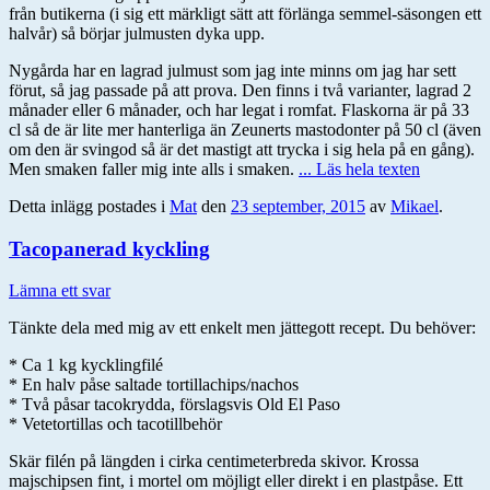
från butikerna (i sig ett märkligt sätt att förlänga semmel-säsongen ett
halvår) så börjar julmusten dyka upp.
Nygårda har en lagrad julmust som jag inte minns om jag har sett
förut, så jag passade på att prova. Den finns i två varianter, lagrad 2
månader eller 6 månader, och har legat i romfat. Flaskorna är på 33
cl så de är lite mer hanterliga än Zeunerts mastodonter på 50 cl (även
om den är svingod så är det mastigt att trycka i sig hela på en gång).
Men smaken faller mig inte alls i smaken.
... Läs hela texten
Detta inlägg postades i
Mat
den
23 september, 2015
av
Mikael
.
Tacopanerad kyckling
Lämna ett svar
Tänkte dela med mig av ett enkelt men jättegott recept. Du behöver:
* Ca 1 kg kycklingfilé
* En halv påse saltade tortillachips/nachos
* Två påsar tacokrydda, förslagsvis Old El Paso
* Vetetortillas och tacotillbehör
Skär filén på längden i cirka centimeterbreda skivor. Krossa
majschipsen fint, i mortel om möjligt eller direkt i en plastpåse. Ett