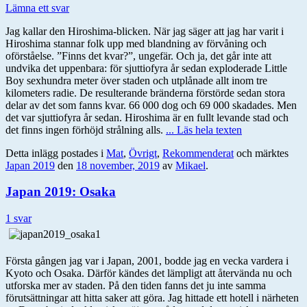
Lämna ett svar
Jag kallar den Hiroshima-blicken. När jag säger att jag har varit i
Hiroshima stannar folk upp med blandning av förvåning och
oförståelse. ”Finns det kvar?”, ungefär. Och ja, det går inte att
undvika det uppenbara: för sjuttiofyra år sedan exploderade Little
Boy sexhundra meter över staden och utplånade allt inom tre
kilometers radie. De resulterande bränderna förstörde sedan stora
delar av det som fanns kvar. 66 000 dog och 69 000 skadades. Men
det var sjuttiofyra år sedan. Hiroshima är en fullt levande stad och
det finns ingen förhöjd strålning alls.
... Läs hela texten
Detta inlägg postades i
Mat
,
Övrigt
,
Rekommenderat
och märktes
Japan 2019
den
18 november, 2019
av
Mikael
.
Japan 2019: Osaka
1 svar
Första gången jag var i Japan, 2001, bodde jag en vecka vardera i
Kyoto och Osaka. Därför kändes det lämpligt att återvända nu och
utforska mer av staden. På den tiden fanns det ju inte samma
förutsättningar att hitta saker att göra. Jag hittade ett hotell i närheten