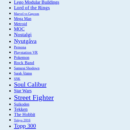
Lego Modular Buildings
Lord of the Rings
Marvel vs Capcom
Mega Man
Metroid
MOC
Nostalgi
Nyutgåva
Persona
Playstation VR
Pokemon
Rock Band
Samurai Shodown
Sarah Àlainn
SNK
Soul Calibur
Star Wars
Street Fighter
Suikoden
Tekken
The Hobbit
Tokyo 2016
Topp 300