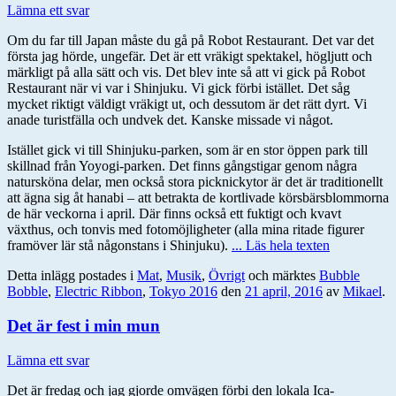
Lämna ett svar
Om du far till Japan måste du gå på Robot Restaurant. Det var det
första jag hörde, ungefär. Det är ett vräkigt spektakel, högljutt och
märkligt på alla sätt och vis. Det blev inte så att vi gick på Robot
Restaurant när vi var i Shinjuku. Vi gick förbi istället. Det såg
mycket riktigt väldigt vräkigt ut, och dessutom är det rätt dyrt. Vi
anade turistfälla och undvek det. Kanske missade vi något.
Istället gick vi till Shinjuku-parken, som är en stor öppen park till
skillnad från Yoyogi-parken. Det finns gångstigar genom några
natursköna delar, men också stora picknickytor är det är traditionellt
att ägna sig åt hanabi – att betrakta de kortlivade körsbärsblommorna
de här veckorna i april. Där finns också ett fuktigt och kvavt
växthus, och tonvis med fotomöjligheter (alla mina ritade figurer
framöver lär stå någonstans i Shinjuku).
... Läs hela texten
Detta inlägg postades i
Mat
,
Musik
,
Övrigt
och märktes
Bubble
Bobble
,
Electric Ribbon
,
Tokyo 2016
den
21 april, 2016
av
Mikael
.
Det är fest i min mun
Lämna ett svar
Det är fredag och jag gjorde omvägen förbi den lokala Ica-