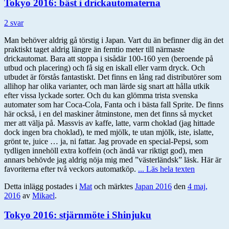
Tokyo 2016: bäst i drickautomaterna
2 svar
Man behöver aldrig gå törstig i Japan. Vart du än befinner dig än det
praktiskt taget aldrig längre än femtio meter till närmaste
drickautomat. Bara att stoppa i sisådär 100-160 yen (beroende på
utbud och placering) och få sig en iskall eller varm dryck. Och
utbudet är förstås fantastiskt. Det finns en lång rad distributörer som
allihop har olika varianter, och man lärde sig snart att hålla utkik
efter vissa lyckade sorter. Och du kan glömma trista svenska
automater som har Coca-Cola, Fanta och i bästa fall Sprite. De finns
här också, i en del maskiner åtminstone, men det finns så mycket
mer att välja på. Massvis av kaffe, latte, varm choklad (jag hittade
dock ingen bra choklad), te med mjölk, te utan mjölk, iste, islatte,
grönt te, juice … ja, ni fattar. Jag provade en special-Pepsi, som
tydligen innehöll extra koffein (och ändå var riktigt god), men
annars behövde jag aldrig nöja mig med ”västerländsk” läsk. Här är
favoriterna efter två veckors automatköp.
... Läs hela texten
Detta inlägg postades i
Mat
och märktes
Japan 2016
den
4 maj,
2016
av
Mikael
.
Tokyo 2016: stjärnmöte i Shinjuku