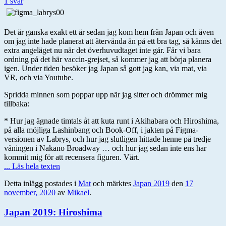
1 svar
Det är ganska exakt ett år sedan jag kom hem från Japan och även
om jag inte hade planerat att återvända än på ett bra tag, så känns det
extra angeläget nu när det överhuvudtaget inte går. Får vi bara
ordning på det här vaccin-grejset, så kommer jag att börja planera
igen. Under tiden besöker jag Japan så gott jag kan, via mat, via
VR, och via Youtube.
Spridda minnen som poppar upp när jag sitter och drömmer mig
tillbaka:
* Hur jag ägnade timtals åt att kuta runt i Akihabara och Hiroshima,
på alla möjliga Lashinbang och Book-Off, i jakten på Figma-
versionen av Labrys, och hur jag slutligen hittade henne på tredje
våningen i Nakano Broadway … och hur jag sedan inte ens har
kommit mig för att recensera figuren. Värt.
... Läs hela texten
Detta inlägg postades i
Mat
och märktes
Japan 2019
den
17
november, 2020
av
Mikael
.
Japan 2019: Hiroshima