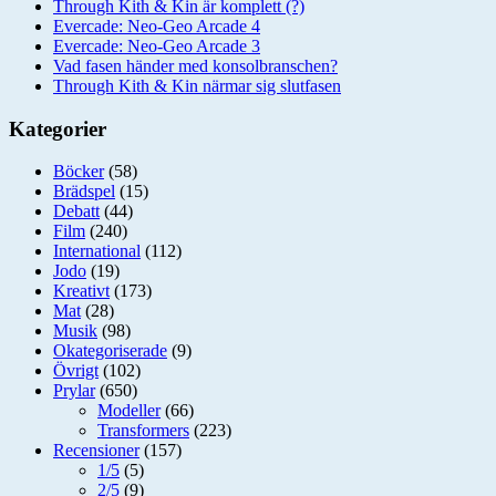
Through Kith & Kin är komplett (?)
Evercade: Neo-Geo Arcade 4
Evercade: Neo-Geo Arcade 3
Vad fasen händer med konsolbranschen?
Through Kith & Kin närmar sig slutfasen
Kategorier
Böcker
(58)
Brädspel
(15)
Debatt
(44)
Film
(240)
International
(112)
Jodo
(19)
Kreativt
(173)
Mat
(28)
Musik
(98)
Okategoriserade
(9)
Övrigt
(102)
Prylar
(650)
Modeller
(66)
Transformers
(223)
Recensioner
(157)
1/5
(5)
2/5
(9)