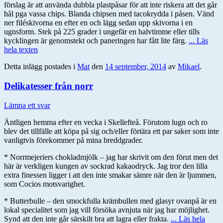
förslag är att använda dubbla plastpåsar för att inte riskera att det går
hål pga vassa chips. Blanda chipsen med tacokrydda i påsen. Vänd
ner filéskivorna en efter en och lägg sedan upp skivorna i en
ugnsform. Stek på 225 grader i ungefär en halvtimme eller tills
kycklingen är genomstekt och paneringen har fått lite färg.
... Läs
hela texten
Detta inlägg postades i
Mat
den
14 september, 2014
av
Mikael
.
Delikatesser från norr
Lämna ett svar
Äntligen hemma efter en vecka i Skellefteå. Förutom lugn och ro
blev det tillfälle att köpa på sig och/eller förtära ett par saker som inte
vanligtvis förekommer på mina breddgrader.
* Norrmejeriers chokladmjölk – jag har skrivit om den förut men det
här är verkligen kungen av sockrad kakaodryck. Jag tror den lilla
extra finessen ligger i att den inte smakar sämre när den är ljummen,
som Cocios motsvarighet.
* Butterbulle – den smockfulla krämbullen med glasyr ovanpå är en
lokal specialitet som jag vill försöka avnjuta när jag har möjlighet.
Synd att den inte går särskilt bra att lagra eller frakta.
... Läs hela