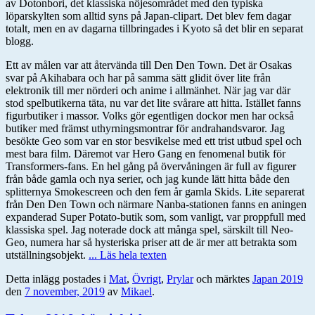
av Dotonbori, det klassiska nöjesområdet med den typiska
löparskylten som alltid syns på Japan-clipart. Det blev fem dagar
totalt, men en av dagarna tillbringades i Kyoto så det blir en separat
blogg.
Ett av målen var att återvända till Den Den Town. Det är Osakas
svar på Akihabara och har på samma sätt glidit över lite från
elektronik till mer nörderi och anime i allmänhet. När jag var där
stod spelbutikerna täta, nu var det lite svårare att hitta. Istället fanns
figurbutiker i massor. Volks gör egentligen dockor men har också
butiker med främst uthyrningsmontrar för andrahandsvaror. Jag
besökte Geo som var en stor besvikelse med ett trist utbud spel och
mest bara film. Däremot var Hero Gang en fenomenal butik för
Transformers-fans. En hel gång på övervåningen är full av figurer
från både gamla och nya serier, och jag kunde lätt hitta både den
splitternya Smokescreen och den fem år gamla Skids. Lite separerat
från Den Den Town och närmare Nanba-stationen fanns en aningen
expanderad Super Potato-butik som, som vanligt, var proppfull med
klassiska spel. Jag noterade dock att många spel, särskilt till Neo-
Geo, numera har så hysteriska priser att de är mer att betrakta som
utställningsobjekt.
... Läs hela texten
Detta inlägg postades i
Mat
,
Övrigt
,
Prylar
och märktes
Japan 2019
den
7 november, 2019
av
Mikael
.