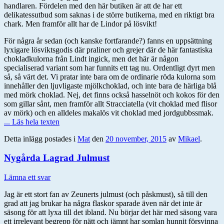
handlaren. Fördelen med den här butiken är att de har ett
delikatessutbud som saknas i de större butikerna, med en riktigt bra
chark. Men framför allt har de Lindor på lösvikt!
För några år sedan (och kanske fortfarande?) fanns en uppsättning
lyxigare lösviktsgodis där praliner och grejer där de här fantastiska
chokladkulorna från Lindt ingick, men det här är någon
specialiserad variant som har funnits ett tag nu. Ordentligt dyrt men
så, så värt det. Vi pratar inte bara om de ordinarie röda kulorna som
innehåller den ljuvligaste mjölkchoklad, och inte bara de härliga blå
med mörk choklad. Nej, det finns också hasselnöt och kokos för den
som gillar sånt, men framför allt Stracciatella (vit choklad med flisor
av mörk) och en alldeles makalös vit choklad med jordgubbssmak.
... Läs hela texten
Detta inlägg postades i
Mat
den
20 november, 2015
av
Mikael
.
Nygårda Lagrad Julmust
Lämna ett svar
Jag är ett stort fan av Zeunerts julmust (och påskmust), så till den
grad att jag brukar ha några flaskor sparade även när det inte är
säsong för att lyxa till det ibland. Nu börjar det här med säsong vara
ett irrelevant begrepp för nätt och jämnt har somlan hunnit försvinna