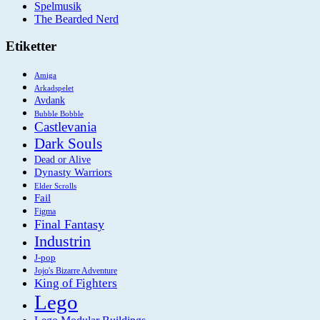
Spelmusik
The Bearded Nerd
Etiketter
Amiga
Arkadspelet
Avdank
Bubble Bobble
Castlevania
Dark Souls
Dead or Alive
Dynasty Warriors
Elder Scrolls
Fail
Figma
Final Fantasy
Industrin
J-pop
Jojo's Bizarre Adventure
King of Fighters
Lego