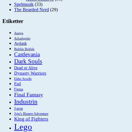
Spelmusik
(33)
The Bearded Nerd
(29)
Etiketter
Amiga
Arkadspelet
Avdank
Bubble Bobble
Castlevania
Dark Souls
Dead or Alive
Dynasty Warriors
Elder Scrolls
Fail
Figma
Final Fantasy
Industrin
J-pop
Jojo's Bizarre Adventure
King of Fighters
Lego