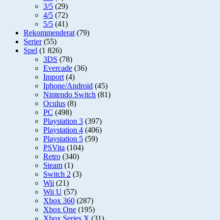
3/5
(29)
4/5
(72)
5/5
(41)
Rekommenderat
(79)
Serier
(55)
Spel
(1 826)
3DS
(78)
Evercade
(36)
Import
(4)
Iphone/Android
(45)
Nintendo Switch
(81)
Oculus
(8)
PC
(498)
Playstation 3
(397)
Playstation 4
(406)
Playstation 5
(59)
PSVita
(104)
Retro
(340)
Steam
(1)
Switch 2
(3)
Wii
(21)
Wii U
(57)
Xbox 360
(287)
Xbox One
(195)
Xbox Series X
(31)