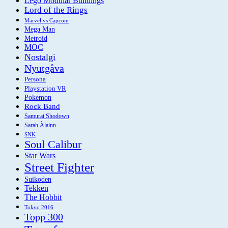
Lego Modular Buildings
Lord of the Rings
Marvel vs Capcom
Mega Man
Metroid
MOC
Nostalgi
Nyutgåva
Persona
Playstation VR
Pokemon
Rock Band
Samurai Shodown
Sarah Àlainn
SNK
Soul Calibur
Star Wars
Street Fighter
Suikoden
Tekken
The Hobbit
Tokyo 2016
Topp 300