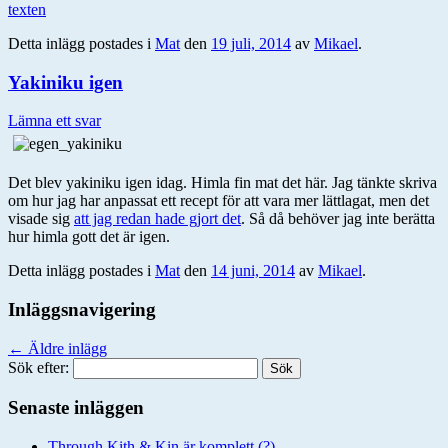
texten
Detta inlägg postades i
Mat
den
19 juli, 2014
av
Mikael
.
Yakiniku igen
Lämna ett svar
Det blev yakiniku igen idag. Himla fin mat det här. Jag tänkte skriva
om hur jag har anpassat ett recept för att vara mer lättlagat, men det
visade sig
att jag redan hade gjort det
. Så då behöver jag inte berätta
hur himla gott det är igen.
Detta inlägg postades i
Mat
den
14 juni, 2014
av
Mikael
.
Inläggsnavigering
←
Äldre inlägg
Sök efter:
Senaste inläggen
Through Kith & Kin är komplett (?)