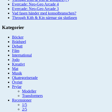
Evercade: Neo-Geo Arcade 4
Evercade: Neo-Geo Arcade 3
Vad fasen händer med konsolbranschen?
Through Kith & Kin närmar sig slutfasen
Kategorier
Böcker
Brädspel
Debatt
Film
International
Jodo
Kreativt
Mat
Musik
Okategoriserade
Övrigt
Prylar
Modeller
Transformers
Recensioner
1/5
2/5