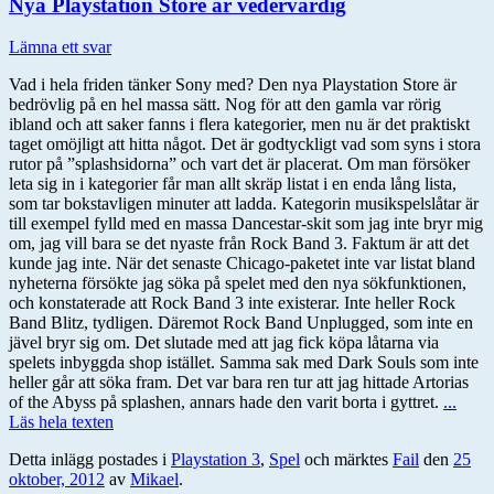
Nya Playstation Store är vedervärdig
Lämna ett svar
Vad i hela friden tänker Sony med? Den nya Playstation Store är
bedrövlig på en hel massa sätt. Nog för att den gamla var rörig
ibland och att saker fanns i flera kategorier, men nu är det praktiskt
taget omöjligt att hitta något. Det är godtyckligt vad som syns i stora
rutor på ”splashsidorna” och vart det är placerat. Om man försöker
leta sig in i kategorier får man allt skräp listat i en enda lång lista,
som tar bokstavligen minuter att ladda. Kategorin musikspelslåtar är
till exempel fylld med en massa Dancestar-skit som jag inte bryr mig
om, jag vill bara se det nyaste från Rock Band 3. Faktum är att det
kunde jag inte. När det senaste Chicago-paketet inte var listat bland
nyheterna försökte jag söka på spelet med den nya sökfunktionen,
och konstaterade att Rock Band 3 inte existerar. Inte heller Rock
Band Blitz, tydligen. Däremot Rock Band Unplugged, som inte en
jävel bryr sig om. Det slutade med att jag fick köpa låtarna via
spelets inbyggda shop istället. Samma sak med Dark Souls som inte
heller går att söka fram. Det var bara ren tur att jag hittade Artorias
of the Abyss på splashen, annars hade den varit borta i gyttret.
...
Läs hela texten
Detta inlägg postades i
Playstation 3
,
Spel
och märktes
Fail
den
25
oktober, 2012
av
Mikael
.