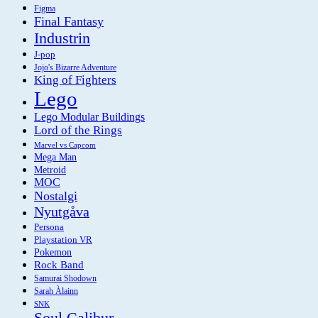
Figma
Final Fantasy
Industrin
J-pop
Jojo's Bizarre Adventure
King of Fighters
Lego
Lego Modular Buildings
Lord of the Rings
Marvel vs Capcom
Mega Man
Metroid
MOC
Nostalgi
Nyutgåva
Persona
Playstation VR
Pokemon
Rock Band
Samurai Shodown
Sarah Àlainn
SNK