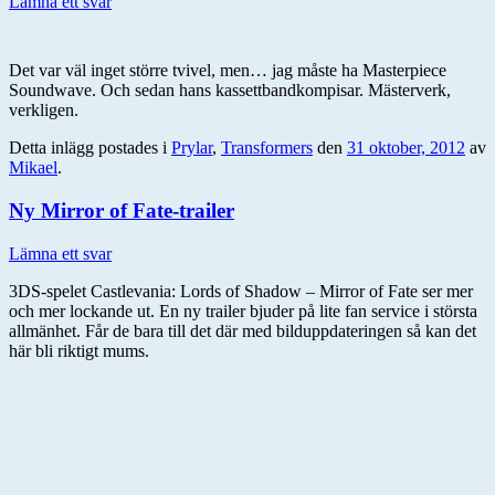
Lämna ett svar
Det var väl inget större tvivel, men… jag måste ha Masterpiece
Soundwave. Och sedan hans kassettbandkompisar. Mästerverk,
verkligen.
Detta inlägg postades i
Prylar
,
Transformers
den
31 oktober, 2012
av
Mikael
.
Ny Mirror of Fate-trailer
Lämna ett svar
3DS-spelet Castlevania: Lords of Shadow – Mirror of Fate ser mer
och mer lockande ut. En ny trailer bjuder på lite fan service i största
allmänhet. Får de bara till det där med bilduppdateringen så kan det
här bli riktigt mums.