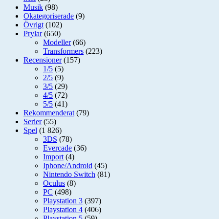
Musik
(98)
Okategoriserade
(9)
Övrigt
(102)
Prylar
(650)
Modeller
(66)
Transformers
(223)
Recensioner
(157)
1/5
(5)
2/5
(9)
3/5
(29)
4/5
(72)
5/5
(41)
Rekommenderat
(79)
Serier
(55)
Spel
(1 826)
3DS
(78)
Evercade
(36)
Import
(4)
Iphone/Android
(45)
Nintendo Switch
(81)
Oculus
(8)
PC
(498)
Playstation 3
(397)
Playstation 4
(406)
Playstation 5
(59)