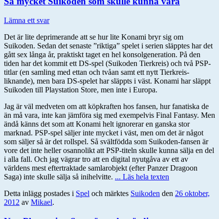
Så mycket Suikoden som skulle kunna vara
Lämna ett svar
Det är lite deprimerande att se hur lite Konami bryr sig om
Suikoden. Sedan det senaste ”riktiga” spelet i serien släpptes har det
gått sex långa år, praktiskt taget en hel konsolgeneration. På den
tiden har det kommit ett DS-spel (Suikoden Tierkreis) och två PSP-
titlar (en samling med ettan och tvåan samt ett nytt Tierkreis-
liknande), men bara DS-spelet har släppts i väst. Konami har släppt
Suikoden till Playstation Store, men inte i Europa.
Jag är väl medveten om att köpkraften hos fansen, hur fanatiska de
än må vara, inte kan jämföra sig med exempelvis Final Fantasy. Men
ändå känns det som att Konami helt ignorerar en ganska stor
marknad. PSP-spel säljer inte mycket i väst, men om det är något
som säljer så är det rollspel. Så svältfödda som Suikoden-fansen är
vore det inte heller osannolikt att PSP-titeln skulle kunna sälja en del
i alla fall. Och jag vägrar tro att en digital nyutgåva av ett av
världens mest eftertraktade samlarobjekt (efter Panzer Dragoon
Saga) inte skulle sälja så inihelvitte.
... Läs hela texten
Detta inlägg postades i
Spel
och märktes
Suikoden
den
26 oktober,
2012
av
Mikael
.