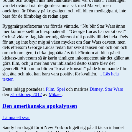
Sound och troligen alla merchandise-rätter var oväntat. Visserligen
var det oväntat när de gjorde samma sak med Marvel, men
onekligen är Disney på krigsstigen och vill bli en mediagigant, inte
bara för de filmbolag de redan äger.
Ryggmärgsreflexerna var förstås väntade. ”Nu blir Star Wars ännu
mer kommersiellt och exploaterat!” ”George Lucas har svikit oss!”
Och så vidare. Jag känner mig däremot rätt positiv till det hela. Dels
för att jag inte bryr mig så värst mycket om Star Wars oavsett, men
dels eftersom George Lucas redan har svikit fansen om och om och
om och om igen, i cirka tjugoåtta års tid. Förutom att hitta på ett
kickass-universum så är karln tämligen inkompetent när det gäller att
göra film, och ju mer han var inblandad desto sämre blev det
generellt. Att han nu blir en ”kreativ konsult” på de kommande film
sju, åtta och nio, kan bara vara positivt för kvalitén.
... Läs hela
texten
Detta inlägg postades i
Film
,
Spel
och märktes
Disney
,
Star Wars
den
31 oktober, 2012
av
Mikael
.
Den amerikanska apokalypsen
Lämna ett svar
Sandy har dragit förbi New York och gett sig på att täcka inlandet