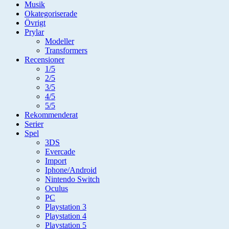
Musik
Okategoriserade
Övrigt
Prylar
Modeller
Transformers
Recensioner
1/5
2/5
3/5
4/5
5/5
Rekommenderat
Serier
Spel
3DS
Evercade
Import
Iphone/Android
Nintendo Switch
Oculus
PC
Playstation 3
Playstation 4
Playstation 5