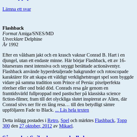
Lämna ett svar
Flashback
Format
Amiga/SNES/MD
Utvecklare
Delphine
År
1992
Efter en våldsam jakt och en krasch vaknar Conrad B. Hart i en
djungel, utan ett endaste minne. Här börjar Flashback, ett av 16-
bitarserans mest intensiva och snyggt berättade actionäventyr.
Flashback använde hyperdetaljerade bakgrunder och rotoscopade
karaktärer för att skapa ett väldigt verklighetstroget spel som byggde
vidare på samma tradition som Prince of Persia: pixelperfekta
rörelser eller ond bråd död. Conrads resa går genom en
framtidsvärld fullproppad med pastischer på klassiska science
fiction-filmer, fram till det olyckliga slutet inspirerat av Alien, där
Conrad sövs ner för en lång resa… till den betydligt sämre
uppföljaren Fade to Black.
... Läs hela texten
Detta inlägg postades i
Retro
,
Spel
och märktes
Flashback
,
Topp
300
den
27 oktober, 2012
av
Mikael
.