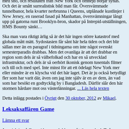
med snö, och resultaten från New York och omnejd börjar synas.
Och det är smått surrealistisk bild man får. Översvämmade
tunnelbanor, hela kvarter nerbrunna i Queens, utplånade kustlinjer i
New Jersey, en raserad fasad på Manhattan, översvämningar långt
upp på gatorna runt Brooklyn-bron, skador på Intrepid-utställningen,
HMS Bounty sänkt…
Ska man vara riktigt ärlig så är det här ingen större katastrof med
globala mått mätt. Sydostasien får sånt här hela tiden och det blir
sällan mer än en paragraf i tidningarna om inte något svenskt
semesterparadis drabbas. Men det ovanliga är att det drabbar en
region som dels är så välbefolkad och har en så utvecklad
infrastruktur, och dels är så oerhört ikonisk genom tusentals filmer
och till och med spel. Inte minst för att ett ödelagt New York mer
eller mindre är en klyscha vid det här laget. Det är ju också betydligt
fler som har varit där, även om jag inte själv är en av dem, än vad
som har besökt en godtycklig by i Bangladesh. Därför slår den här
stormen hårdare mot oss västerlänningar.
... Läs hela texten
Detta inlägg postades i
Övrigt
den
30 oktober, 2012
av
Mikael
.
Leksaksaffären Game
Lämna ett svar