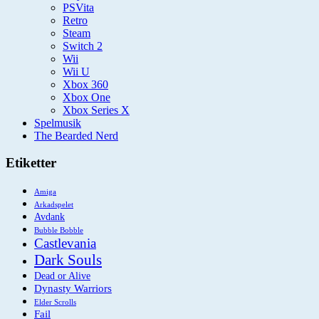
PSVita
Retro
Steam
Switch 2
Wii
Wii U
Xbox 360
Xbox One
Xbox Series X
Spelmusik
The Bearded Nerd
Etiketter
Amiga
Arkadspelet
Avdank
Bubble Bobble
Castlevania
Dark Souls
Dead or Alive
Dynasty Warriors
Elder Scrolls
Fail