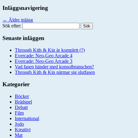
Inläggsnavigering
←
Äldre inlägg
Sök efter:
Senaste inläggen
Through Kith & Kin är komplett (?)
Evercade: Neo-Geo Arcade 4
Evercade: Neo-Geo Arcade 3
Vad fasen händer med konsolbranschen?
Through Kith & Kin närmar sig slutfasen
Kategorier
Böcker
Brädspel
Debatt
Film
International
Jodo
Kreativt
Mat