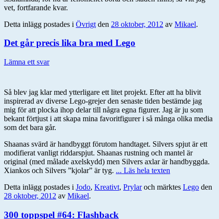
vet, fortfarande kvar.
Detta inlägg postades i
Övrigt
den
28 oktober, 2012
av
Mikael
.
Det går precis lika bra med Lego
Lämna ett svar
Så blev jag klar med ytterligare ett litet projekt. Efter att ha blivit
inspirerad av diverse Lego-grejer den senaste tiden bestämde jag
mig för att plocka ihop delar till några egna figurer. Jag är ju som
bekant förtjust i att skapa mina favoritfigurer i så många olika media
som det bara går.
Shaanas svärd är handbyggt förutom handtaget. Silvers spjut är ett
modifierat vanligt riddarspjut. Shaanas rustning och mantel är
original (med målade axelskydd) men Silvers axlar är handbyggda.
Xiankos och Silvers ”kjolar” är tyg.
... Läs hela texten
Detta inlägg postades i
Jodo
,
Kreativt
,
Prylar
och märktes
Lego
den
28 oktober, 2012
av
Mikael
.
300 toppspel #64: Flashback