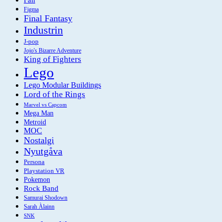
Figma
Final Fantasy
Industrin
J-pop
Jojo's Bizarre Adventure
King of Fighters
Lego
Lego Modular Buildings
Lord of the Rings
Marvel vs Capcom
Mega Man
Metroid
MOC
Nostalgi
Nyutgåva
Persona
Playstation VR
Pokemon
Rock Band
Samurai Shodown
Sarah Àlainn
SNK