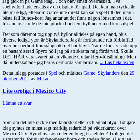
Jag gick in på Game idag… och blev smått överraskad. Två
spelhyllor hade ersatts av en display för Ipad. Det kan man tycka är
lite märkligt, eftersom Game inte direkt kan sälja spel till den utan i
bästa fall Itunes-kort. Jag antar att det finns någon lönsamhet i det,
för annars skulle de inte plocka bort fem hyllmeter med konsolspel.
Det som däremot tog upp två hyllor alldeles på egen hand, plus
diverse lediga ytor, är Skylanders. Jag är fortfarande rätt förbluffad
över hur oerhört framgångsrikt det har blivit. När de först visade upp
en bastardiserad Spyro höll jag på att skratta mig fördärvad. Skulle
DET HÄR vara svaret på en vikande Guitar Hero-försäljning? Men
då underskattade jag barns oerhörda samlarmani.
... Läs hela texten
Detta inlägg postades i
Spel
och märktes
Game
,
Skylanders
den
29
oktober, 2012
av
Mikael
.
Lite oroligt i Mexico City
Lämna ett svar
Som om det inte räckte med knarkkarteller och annat otyg. Tidigare
idag syntes en minst sagt märklig radarbild på väderkartor över
Mexico City. Rymdinvasion eller en bugg i satelliten? Troligen det
sistnämnda, för nu är fenomenet borta och staden finns, så vitt jag