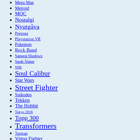
Mega Man
Metroid
MOC
Nostalgi
Nyutgåva
Persona
Playstation VR
Pokemon
Rock Band
Samurai Shodown
Sarah Àlainn
SNK
Soul Calibur
Star Wars
Street Fighter
Suikoden
Tekken
The Hobbit
Tokyo 2016
Topp 300
Transformers
Turrican
Virtua Fighter