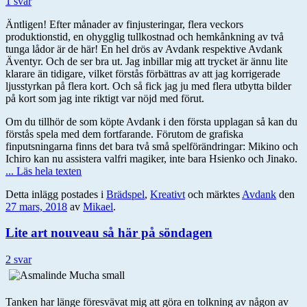
1 svar
Äntligen! Efter månader av finjusteringar, flera veckors
produktionstid, en ohygglig tullkostnad och hemkånkning av två
tunga lådor är de här! En hel drös av Avdank respektive Avdank
Äventyr. Och de ser bra ut. Jag inbillar mig att trycket är ännu lite
klarare än tidigare, vilket förstås förbättras av att jag korrigerade
ljusstyrkan på flera kort. Och så fick jag ju med flera utbytta bilder
på kort som jag inte riktigt var nöjd med förut.
Om du tillhör de som köpte Avdank i den första upplagan så kan du
förstås spela med dem fortfarande. Förutom de grafiska
finputsningarna finns det bara två små spelförändringar: Mikino och
Ichiro kan nu assistera valfri magiker, inte bara Hsienko och Jinako.
... Läs hela texten
Detta inlägg postades i
Brädspel
,
Kreativt
och märktes
Avdank
den
27 mars, 2018
av
Mikael
.
Lite art nouveau så här på söndagen
2 svar
Tanken har länge föresvävat mig att göra en tolkning av någon av