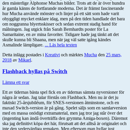
den mästerlige Alphonse Muchas bilder. Trots att de är över hundra
år gamla känns de fortfarande moderna. Det är främst fascinerande
hur Mucha använde mönster och linjer på ett sätt som hade varit
ohyggligt mycket enklare idag, men på den tiden handlade det bara
om noggranna blyertsskisser och sedan extremt stadig hand för
målningen. Jag utgick från Sarah Bernhardts poster för La
Samaritaine, en av mina favoriter. Tidigare hade jag tänkt att det
skulle kunna bli Shaana, men när jag väl satte igång kändes
Asmalinde lämpligare.
... Läs hela texten
Detta inlägg postades i
Kreativt
och märktes
Mucha
den
25 mars,
2018
av
Mikael
.
Flashback hyllas på Switch
Lämna ett svar
Ett av tidernas bästa spel fick en av tidernas sämsta nyversioner för
några år sedan. Jag talar förstås om Flashback. Men nu är det ju
faktiskt 25-årsjubiléum, för SNES-versionen åtminstone, och en
maxad Switch-version är på gång. Spelet säljs som en samlarversion
med en massa onödigt extramaterial, men jag tror jag står över det
(ingenting kan ändå överträffa den grymma Amiga-boxen). Däremot
ska jag definitivt köpa det här, förutsatt att det alltså är originalet och
inte den vedervärdiga remaken. Men eftersom man hyllar just