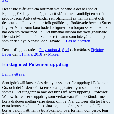
5 svar
Det är lite svårt att veta hur man ska behandla det här spelet.
Fighting EX Layer är något av ett skämt men samtidigt en seriös
produkt som Arika utvecklar i en blandning av hängivenhet och
desperation. I en värld där folk gnällde sig fördärvade över att Street
Fighter V minsann bara hade 16 figurer från början så kommer det
här och stoltserar med 12. Det utmanar liksom internets gnällbälte.
De sista två är i alla fall Sanane (ett namn som inte går att uttala)
som är den nya Nanase, och Hayate.
... Läs hela texten
Detta inlägg postades i
Playstation 4
,
Spel
och märktes
Fighting
Layer
den
31 mars, 2018
av
Mikael
.
En dag med Pokemon-uppdrag
Lämna ett svar
Sent igår kväll lanserades det nya systemet för uppdrag i Pokemon
Go, och det är den största enskilda uppdateringen sedan räderna i
somras. Det fungerar så här: det finns två sorts uppdrag. Professor
Willow har en serie uppdrag som verkar vara förutbestämda, med
korta dialoger mellan varje grupp om tre. När du löser alla tre får du
extra bonusar och det finns åtta steg i uppdragsserien totalt. Det
börjar väldigt lätt: fånga tio Pokemon, överför fem, och besök fem