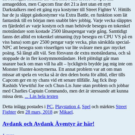
armageddon, men Capcom firar det 21:a året utan ett nytt
Darkstalkers med ett gäng nya kostymer till Street Fighter V. Hittills
har de ju släppt gästkostymer via Extra Battle, en funktion som lät
fantastisk till en början men snabbt blev jobbig. Varje vecka släpptes
en fjärdedel av varje kostym och man behövde besegra en tokenkel
motståndare som kostade 2500 låtsaspengar varje gång. Samtidigt
fanns det alltid en tokenkel utmaning (typ besegra en CPU VS på en
viss bana) som gav 2500 pengar varje vecka, plus särskilda special-
NPC att besegra som visserligen var lite svårare men gav mycket
poäng. Så långt allt väl. Sen försvann de extra motståndarna, och så
stoppade de in fler kostymmotståndare. Helt plötsligt går man
snarare back om man vill ha allt – lyckligtvis brydde jag mig inte om
Monster Hunter-kostymerna. Ett annat problem var att om man
missar att spela en vecka så är den delen borta för alltid, eller tills
Capcom ger en ny chans vid ett senare tillfälle. Jag fick ihop
Rashids Viewtiful Joe och Chun-Lis June utan problem och jobbar
med Charlies Captain Commando, men det är stressande att kunna
missa dem.
... Läs hela texten
Detta inlägg postades i
PC
,
Playstation 4
,
Spel
och märktes
Street
Fighter
den
28 mars, 2018
av
Mikael
.
Avdank och Avdank Äventyr är här!