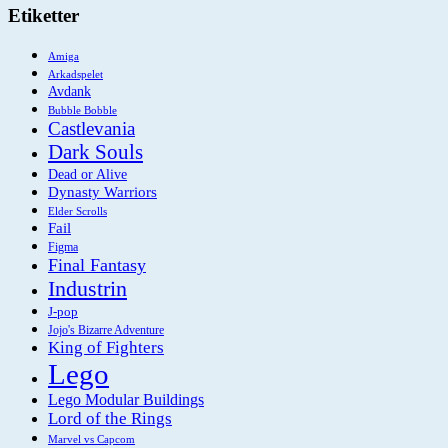
Etiketter
Amiga
Arkadspelet
Avdank
Bubble Bobble
Castlevania
Dark Souls
Dead or Alive
Dynasty Warriors
Elder Scrolls
Fail
Figma
Final Fantasy
Industrin
J-pop
Jojo's Bizarre Adventure
King of Fighters
Lego
Lego Modular Buildings
Lord of the Rings
Marvel vs Capcom