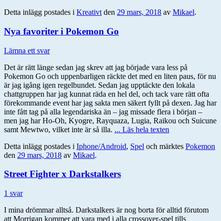
Detta inlägg postades i
Kreativt
den
29 mars, 2018
av
Mikael
.
Nya favoriter i Pokemon Go
Lämna ett svar
Det är rätt länge sedan jag skrev att jag började vara less på
Pokemon Go och uppenbarligen räckte det med en liten paus, för nu
är jag igång igen regelbundet. Sedan jag upptäckte den lokala
chattgruppen har jag kunnat räda en hel del, och tack vare rätt ofta
förekommande event har jag sakta men säkert fyllt på dexen. Jag har
inte fått tag på alla legendariska än – jag missade flera i början –
men jag har Ho-Oh, Kyogre, Rayquaza, Lugia, Raikou och Suicune
samt Mewtwo, vilket inte är så illa.
... Läs hela texten
Detta inlägg postades i
Iphone/Android
,
Spel
och märktes
Pokemon
den
29 mars, 2018
av
Mikael
.
Street Fighter x Darkstalkers
1 svar
I mina drömmar alltså. Darkstalkers är nog borta för alltid förutom
att Morrigan kommer att vara med i alla crossover-spel tills