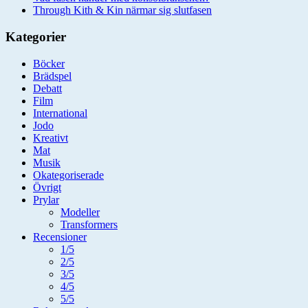
Through Kith & Kin närmar sig slutfasen
Kategorier
Böcker
Brädspel
Debatt
Film
International
Jodo
Kreativt
Mat
Musik
Okategoriserade
Övrigt
Prylar
Modeller
Transformers
Recensioner
1/5
2/5
3/5
4/5
5/5