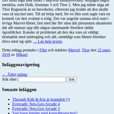
Det finns inga usla filmer i Marvels filmuniversum. Möjligen några
menlösa, som Hulk, Ironman 3 och Thor 2. Men jag måste säga att
Thor Ragnarok är en besvikelse, eftersom jag trodde att den skulle
vara så mycket mer. Till att börja med, för en film som sagts vara en
komedi var den oväntat o-rolig. Det var ungefär samma nivå som i
övriga Marvel-filmer, fast med lite fler såna där pinsamma situationer
där allt stannar upp tills någon stammande försöker rädda
ögonblicket. Kanske är problemet att den ska vara så väldigt
dramatisk med undergång och allt, samtidigt som filmen försöker
driva med sig själv.
... Läs hela texten
Detta inlägg postades i
Film
och märktes
Marvel
,
Thor
den
22 mars,
2018
av
Mikael
.
Inläggsnavigering
←
Äldre inlägg
Sök efter:
Senaste inläggen
Through Kith & Kin är komplett (?)
Evercade: Neo-Geo Arcade 4
Evercade: Neo-Geo Arcade 3
Vad fasen händer med konsolbranschen?