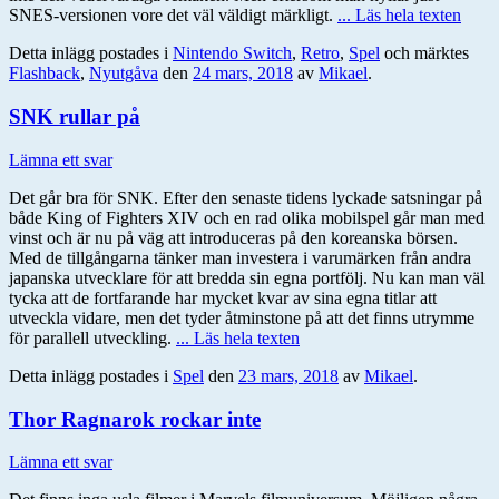
SNES-versionen vore det väl väldigt märkligt.
... Läs hela texten
Detta inlägg postades i
Nintendo Switch
,
Retro
,
Spel
och märktes
Flashback
,
Nyutgåva
den
24 mars, 2018
av
Mikael
.
SNK rullar på
Lämna ett svar
Det går bra för SNK. Efter den senaste tidens lyckade satsningar på
både King of Fighters XIV och en rad olika mobilspel går man med
vinst och är nu på väg att introduceras på den koreanska börsen.
Med de tillgångarna tänker man investera i varumärken från andra
japanska utvecklare för att bredda sin egna portfölj. Nu kan man väl
tycka att de fortfarande har mycket kvar av sina egna titlar att
utveckla vidare, men det tyder åtminstone på att det finns utrymme
för parallell utveckling.
... Läs hela texten
Detta inlägg postades i
Spel
den
23 mars, 2018
av
Mikael
.
Thor Ragnarok rockar inte
Lämna ett svar