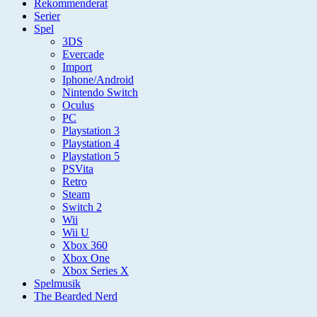
Rekommenderat
Serier
Spel
3DS
Evercade
Import
Iphone/Android
Nintendo Switch
Oculus
PC
Playstation 3
Playstation 4
Playstation 5
PSVita
Retro
Steam
Switch 2
Wii
Wii U
Xbox 360
Xbox One
Xbox Series X
Spelmusik
The Bearded Nerd