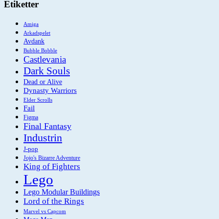
Etiketter
Amiga
Arkadspelet
Avdank
Bubble Bobble
Castlevania
Dark Souls
Dead or Alive
Dynasty Warriors
Elder Scrolls
Fail
Figma
Final Fantasy
Industrin
J-pop
Jojo's Bizarre Adventure
King of Fighters
Lego
Lego Modular Buildings
Lord of the Rings
Marvel vs Capcom