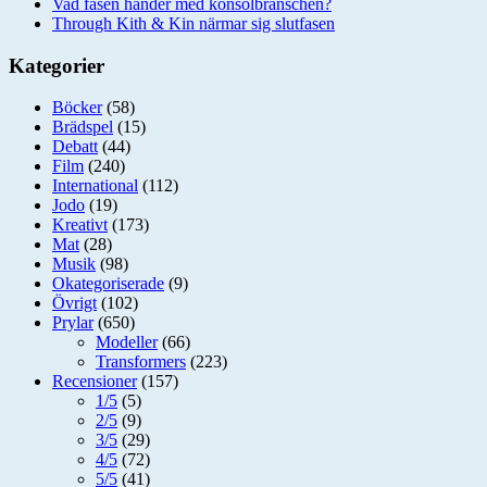
Vad fasen händer med konsolbranschen?
Through Kith & Kin närmar sig slutfasen
Kategorier
Böcker
(58)
Brädspel
(15)
Debatt
(44)
Film
(240)
International
(112)
Jodo
(19)
Kreativt
(173)
Mat
(28)
Musik
(98)
Okategoriserade
(9)
Övrigt
(102)
Prylar
(650)
Modeller
(66)
Transformers
(223)
Recensioner
(157)
1/5
(5)
2/5
(9)
3/5
(29)
4/5
(72)
5/5
(41)