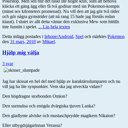
Pokestop. Men sen blir det raskt lite högre krav, som att behöva
kläcka ett gäng ägg eller få två godisar med sin Pokemon-kompis
(minst sex kilometers promenad). Nu vill den att jag gör två räder
och gör några gymstrider (att nå rang 15 hade jag förstås redan
klarat). I slutet av allt detta väntar den exklusiva Mew som hittills
inte funnits i spelet.
... Läs hela texten
Detta inlägg postades i
Iphone/Android
,
Spel
och märktes
Pokemon
den
31 mars, 2018
av
Mikael
.
Hjälp mig välja
3 svar
Jag har skissat en hel del med hjälp av karaktärsslumparen och nu
vill jag ha lite synpunkter. Vem ska jag utveckla vidare?
Den högdragne storbonden Omion?
Den surmulna och enögda dvärgiska tjuven Lanka?
Den gladlynte alviske och mustaschprydde magikern Nikaion?
Eller utbygdsjägarinnan Verassa?