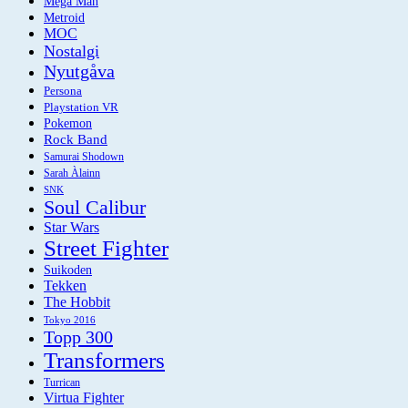
Mega Man
Metroid
MOC
Nostalgi
Nyutgåva
Persona
Playstation VR
Pokemon
Rock Band
Samurai Shodown
Sarah Àlainn
SNK
Soul Calibur
Star Wars
Street Fighter
Suikoden
Tekken
The Hobbit
Tokyo 2016
Topp 300
Transformers
Turrican
Virtua Fighter