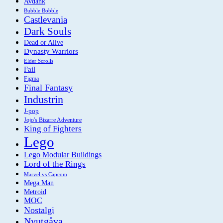
Avdank
Bubble Bobble
Castlevania
Dark Souls
Dead or Alive
Dynasty Warriors
Elder Scrolls
Fail
Figma
Final Fantasy
Industrin
J-pop
Jojo's Bizarre Adventure
King of Fighters
Lego
Lego Modular Buildings
Lord of the Rings
Marvel vs Capcom
Mega Man
Metroid
MOC
Nostalgi
Nyutgåva