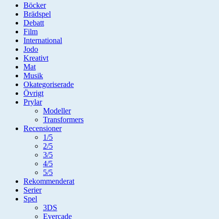
Böcker
Brädspel
Debatt
Film
International
Jodo
Kreativt
Mat
Musik
Okategoriserade
Övrigt
Prylar
Modeller
Transformers
Recensioner
1/5
2/5
3/5
4/5
5/5
Rekommenderat
Serier
Spel
3DS
Evercade