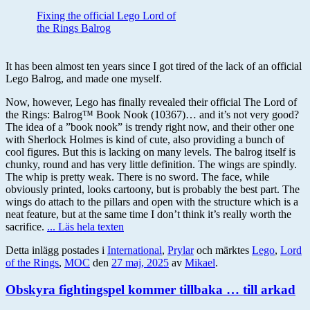
Fixing the official Lego Lord of
the Rings Balrog
It has been almost ten years since I got tired of the lack of an official
Lego Balrog, and made one myself.
Now, however, Lego has finally revealed their official The Lord of
the Rings: Balrog™ Book Nook (10367)… and it’s not very good?
The idea of a ”book nook” is trendy right now, and their other one
with Sherlock Holmes is kind of cute, also providing a bunch of
cool figures. But this is lacking on many levels. The balrog itself is
chunky, round and has very little definition. The wings are spindly.
The whip is pretty weak. There is no sword. The face, while
obviously printed, looks cartoony, but is probably the best part. The
wings do attach to the pillars and open with the structure which is a
neat feature, but at the same time I don’t think it’s really worth the
sacrifice.
... Läs hela texten
Detta inlägg postades i
International
,
Prylar
och märktes
Lego
,
Lord
of the Rings
,
MOC
den
27 maj, 2025
av
Mikael
.
Obskyra fightingspel kommer tillbaka … till arkad