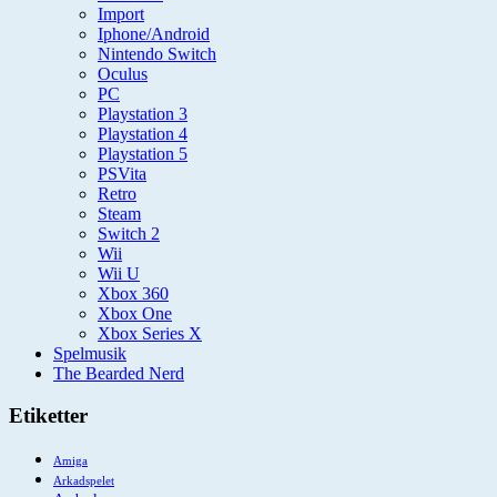
Import
Iphone/Android
Nintendo Switch
Oculus
PC
Playstation 3
Playstation 4
Playstation 5
PSVita
Retro
Steam
Switch 2
Wii
Wii U
Xbox 360
Xbox One
Xbox Series X
Spelmusik
The Bearded Nerd
Etiketter
Amiga
Arkadspelet