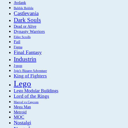
Avdank
Bubble Bobble
Castlevania
Dark Souls
Dead or Alive
Dynasty Warriors
Elder Scrolls
Fail
Figma
Final Fantasy
Industrin
J-pop
Jojo's Bizarre Adventure
King of Fighters
Lego
Lego Modular Buildings
Lord of the Rings
Marvel vs Capcom
Mega Man
Metroid
MOC
Nostalgi