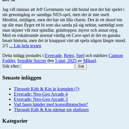
Jag vill minnas att Jeff Gerstmann var rätt brutal mot det här spelet i
sin genomgång av samtliga NES-spel, men det är inte uselt.
Menlöst, möjligen, men det har sin lilla charm. Det är ett shoot’em
up där man flyger ett bi som ska samla på sig nektar, samtidigt som
man skjuter vilt mot spindlar, gräshoppor, myror och annat otyg.
Med en eskalerande arsenal värdig ett Cave-spel är det en ganska
bisarr historia, men det är knappast värt att spela någon längre stund.
2/5
... Läs hela texten
Detta inlägg postades i
Evercade
,
Retro
,
Spel
och märktes
Cannon
Fodder
,
Sensible Soccer
den
5 maj, 2025
av
Mikael
.
Sök efter:
Senaste inläggen
Through Kith & Kin är komplett (?)
Evercade: Neo-Geo Arcade 4
Evercade: Neo-Geo Arcade 3
Vad fasen händer med konsolbranschen?
Through Kith & Kin närmar sig slutfasen
Kategorier