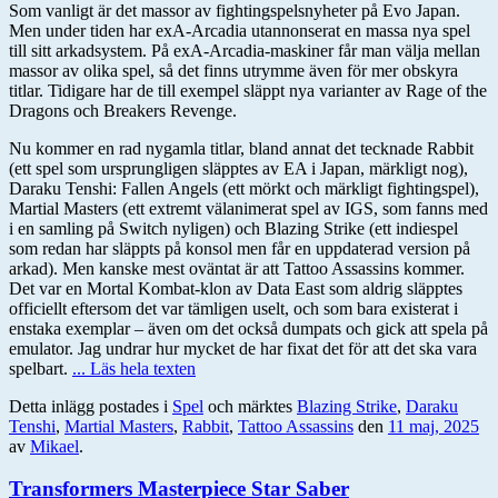
Som vanligt är det massor av fightingspelsnyheter på Evo Japan.
Men under tiden har exA-Arcadia utannonserat en massa nya spel
till sitt arkadsystem. På exA-Arcadia-maskiner får man välja mellan
massor av olika spel, så det finns utrymme även för mer obskyra
titlar. Tidigare har de till exempel släppt nya varianter av Rage of the
Dragons och Breakers Revenge.
Nu kommer en rad nygamla titlar, bland annat det tecknade Rabbit
(ett spel som ursprungligen släpptes av EA i Japan, märkligt nog),
Daraku Tenshi: Fallen Angels (ett mörkt och märkligt fightingspel),
Martial Masters (ett extremt välanimerat spel av IGS, som fanns med
i en samling på Switch nyligen) och Blazing Strike (ett indiespel
som redan har släppts på konsol men får en uppdaterad version på
arkad). Men kanske mest oväntat är att Tattoo Assassins kommer.
Det var en Mortal Kombat-klon av Data East som aldrig släpptes
officiellt eftersom det var tämligen uselt, och som bara existerat i
enstaka exemplar – även om det också dumpats och gick att spela på
emulator. Jag undrar hur mycket de har fixat det för att det ska vara
spelbart.
... Läs hela texten
Detta inlägg postades i
Spel
och märktes
Blazing Strike
,
Daraku
Tenshi
,
Martial Masters
,
Rabbit
,
Tattoo Assassins
den
11 maj, 2025
av
Mikael
.
Transformers Masterpiece Star Saber