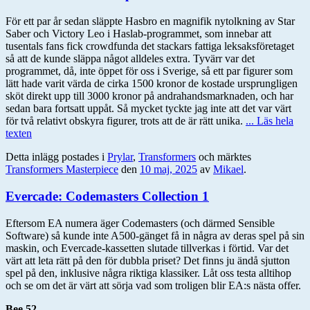
För ett par år sedan släppte Hasbro en magnifik nytolkning av Star
Saber och Victory Leo i Haslab-programmet, som innebar att
tusentals fans fick crowdfunda det stackars fattiga leksaksföretaget
så att de kunde släppa något alldeles extra. Tyvärr var det
programmet, då, inte öppet för oss i Sverige, så ett par figurer som
lätt hade varit värda de cirka 1500 kronor de kostade ursprungligen
sköt direkt upp till 3000 kronor på andrahandsmarknaden, och har
sedan bara fortsatt uppåt. Så mycket tyckte jag inte att det var värt
för två relativt obskyra figurer, trots att de är rätt unika.
... Läs hela
texten
Detta inlägg postades i
Prylar
,
Transformers
och märktes
Transformers Masterpiece
den
10 maj, 2025
av
Mikael
.
Evercade: Codemasters Collection 1
Eftersom EA numera äger Codemasters (och därmed Sensible
Software) så kunde inte A500-gänget få in några av deras spel på sin
maskin, och Evercade-kassetten slutade tillverkas i förtid. Var det
värt att leta rätt på den för dubbla priset? Det finns ju ändå sjutton
spel på den, inklusive några riktiga klassiker. Låt oss testa alltihop
och se om det är värt att sörja vad som troligen blir EA:s nästa offer.
Bee 52