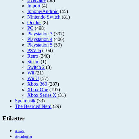
Evercade
(36)
Import
(4)
Iphone/Android
(45)
Nintendo Switch
(81)
Oculus
(8)
PC
(498)
Playstation 3
(397)
Playstation 4
(406)
Playstation 5
(59)
PSVita
(104)
Retro
(340)
Steam
(1)
Switch 2
(3)
Wii
(21)
Wii U
(57)
Xbox 360
(287)
Xbox One
(195)
Xbox Series X
(31)
Spelmusik
(33)
The Bearded Nerd
(29)
Etiketter
Amiga
Arkadspelet