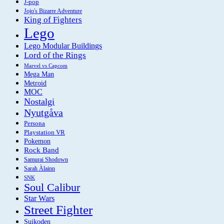
J-pop
Jojo's Bizarre Adventure
King of Fighters
Lego
Lego Modular Buildings
Lord of the Rings
Marvel vs Capcom
Mega Man
Metroid
MOC
Nostalgi
Nyutgåva
Persona
Playstation VR
Pokemon
Rock Band
Samurai Shodown
Sarah Àlainn
SNK
Soul Calibur
Star Wars
Street Fighter
Suikoden