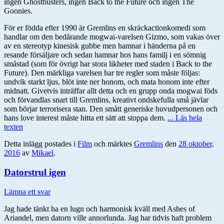
ingen Ghostbusters, ingen Back to the Future och ingen The
Goonies.
För er födda efter 1990 är Gremlins en skräckactionkomedi som
handlar om den bedårande mogwai-varelsen Gizmo, som vakas över
av en stereotyp kinesisk gubbe men hamnar i händerna på en
resande försäljare och sedan hamnar hos hans familj i en sömnig
småstad (som för övrigt har stora likheter med staden i Back to the
Future). Den märkliga varelsen har tre regler som måste följas:
undvik starkt ljus, blöt inte ner honom, och mata honom inte efter
midnatt. Givetvis inträffar allt detta och en grupp onda mogwai föds
och förvandlas snart till Gremlins, kreativt ondskefulla små jävlar
som börjar terrorisera stan. Den smått generiske huvudpersonen och
hans love interest måste hitta ett sätt att stoppa dem.
... Läs hela
texten
Detta inlägg postades i
Film
och märktes
Gremlins
den
28 oktober,
2016
av
Mikael
.
Datorstrul igen
Lämna ett svar
Jag hade tänkt ha en lugn och harmonisk kväll med Ashes of
Ariandel, men datorn ville annorlunda. Jag har tidvis haft problem