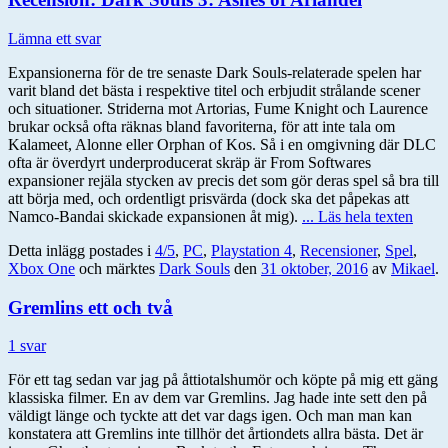
Lämna ett svar
Expansionerna för de tre senaste Dark Souls-relaterade spelen har
varit bland det bästa i respektive titel och erbjudit strålande scener
och situationer. Striderna mot Artorias, Fume Knight och Laurence
brukar också ofta räknas bland favoriterna, för att inte tala om
Kalameet, Alonne eller Orphan of Kos. Så i en omgivning där DLC
ofta är överdyrt underproducerat skräp är From Softwares
expansioner rejäla stycken av precis det som gör deras spel så bra till
att börja med, och ordentligt prisvärda (dock ska det påpekas att
Namco-Bandai skickade expansionen åt mig).
... Läs hela texten
Detta inlägg postades i
4/5
,
PC
,
Playstation 4
,
Recensioner
,
Spel
,
Xbox One
och märktes
Dark Souls
den
31 oktober, 2016
av
Mikael
.
Gremlins ett och två
1 svar
För ett tag sedan var jag på åttiotalshumör och köpte på mig ett gäng
klassiska filmer. En av dem var Gremlins. Jag hade inte sett den på
väldigt länge och tyckte att det var dags igen. Och man man kan
konstatera att Gremlins inte tillhör det årtiondets allra bästa. Det är