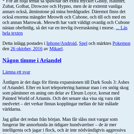
* För att följa temat så spawnar det extra mycket Gastly, Haunter,
Zubat, Golbat, Drowzee och Hypno, men de är extremt vanliga
annars också, åtminstone på mina breddgrader. Däremot finns det
också enorma mängder Meowth och Cubone, och till och med en
och annan Marowak. Meowth har varit väldigt ovanlig och Cubone
nästan obefintlig, så det var en trevlig överraskning i morse.
... Läs
hela texten
Detta inlägg postades i
Iphone/Android
,
Spel
och märktes
Pokemon
den
26 oktober, 2016
av
Mikael
.
Någon timme i Ariandel
Lämna ett svar
Äntligen är det dags för första expansionen till Dark Souls 3: Ashes
of Ariandel. Efter en kort teleportering hamnar man i en snöig skog
som påminner en aning om delar av Eleum Loyce, korsat med
Painted World of Ariamis. Och det senare ska visa sig vara rätt
medvetet – det verkar finnas kopplingar mellan de här målade
världarna.
Jag gillar det redan från början. Man får slåss mot vargar som
fungerar lite annorlunda än tidigare hundvarelser – de är mer
intelligenta och jagar i flock, och är inte nödvändigtvis aggressiva