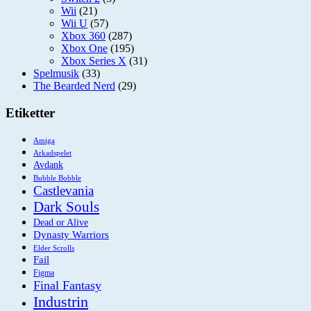
Wii
(21)
Wii U
(57)
Xbox 360
(287)
Xbox One
(195)
Xbox Series X
(31)
Spelmusik
(33)
The Bearded Nerd
(29)
Etiketter
Amiga
Arkadspelet
Avdank
Bubble Bobble
Castlevania
Dark Souls
Dead or Alive
Dynasty Warriors
Elder Scrolls
Fail
Figma
Final Fantasy
Industrin