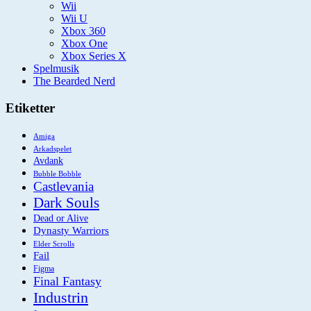
Wii
Wii U
Xbox 360
Xbox One
Xbox Series X
Spelmusik
The Bearded Nerd
Etiketter
Amiga
Arkadspelet
Avdank
Bubble Bobble
Castlevania
Dark Souls
Dead or Alive
Dynasty Warriors
Elder Scrolls
Fail
Figma
Final Fantasy
Industrin