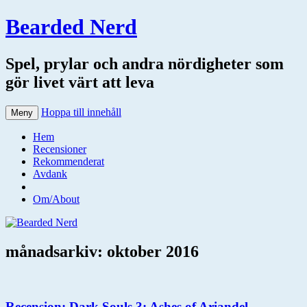
Bearded Nerd
Spel, prylar och andra nördigheter som
gör livet värt att leva
Hoppa till innehåll
Meny
Hem
Recensioner
Rekommenderat
Avdank
Om/About
månadsarkiv:
oktober 2016
Recension: Dark Souls 3: Ashes of Ariandel