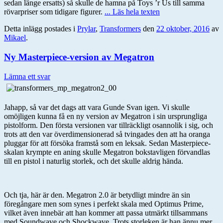
sedan länge ersatts) så skulle de hamna på Toys ’r Us till samma
rövarpriser som tidigare figurer.
... Läs hela texten
Detta inlägg postades i
Prylar
,
Transformers
den
22 oktober, 2016
av
Mikael
.
Ny Masterpiece-version av Megatron
Lämna ett svar
Jahapp, så var det dags att vara Gunde Svan igen. Vi skulle
omöjligen kunna få en ny version av Megatron i sin ursprungliga
pistolform. Den första versionen var tillräckligt osannolik i sig, och
trots att den var överdimensionerad så tvingades den att ha oranga
pluggar för att försöka framstå som en leksak. Sedan Masterpiece-
skalan krympte en aning skulle Megatron bokstavligen förvandlas
till en pistol i naturlig storlek, och det skulle aldrig hända.
Och tja, här är den. Megatron 2.0 är betydligt mindre än sin
föregångare men som synes i perfekt skala med Optimus Prime,
vilket även innebär att han kommer att passa utmärkt tillsammans
med Soundwave och Shockwave. Trots storleken är han ännu mer