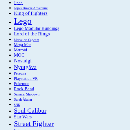
J-pop
Jojo's Bizarre Adventure
King of Fighters
Lego
Lego Modular Buildings
Lord of the Rings
Marvel vs Capcom
Mega Man
Metroid
MOC
Nostalgi
Nyutgåva
Persona
Playstation VR
Pokemon
Rock Band
Samurai Shodown
Sarah Àlainn
SNK
Soul Calibur
Star Wars
Street Fighter