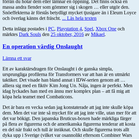
förrän du hotar dem eller lämnar en öppning. Det finns också en
massa andra fiender som gömmer sig i skogen … eller utgör den.
Snöeffekterna är förstås betydligt mycket tjusigare än i Eleum Loyce
och överlag känns det fräscht.
... Läs hela texten
Detta inlägg postades i
PC
,
Playstation 4
,
Spel
,
Xbox One
och
märktes
Dark Souls
den
25 oktober, 2016
av
Mikael
.
En operation värdig Onslaught
Lämna ett svar
Ett av karaktärsdragen för Onslaught i de ganska simpla,
ursprungliga profilerna för Transformers var att han är en utmärkt
taktiker. Det visade han bland annat i IDW-serien genom att …
alliera sig med en fiktiv Kim Jong Un. Nåja, ingen är perfekt. Men
idag lyckades han med en ännu mer komplex plan – att få mig att
köpa hela teamet med Combaticons.
Det är bara en vecka sedan jag konstaterade att jag inte skulle köpa
dem. Men det var inte så mycket för att jag inte ville, utan mer för att
det var bökigt. Den japanska Bruticus-boxen hade märkliga färger
på flera av figurerna och de amerikanska figurerna tenderar att kosta
en del när frakt och tull är inräknat. Och skulle figurerna trots allt
dyka upp i Sverige (vilket var osannolikt eftersom Combiner Wars