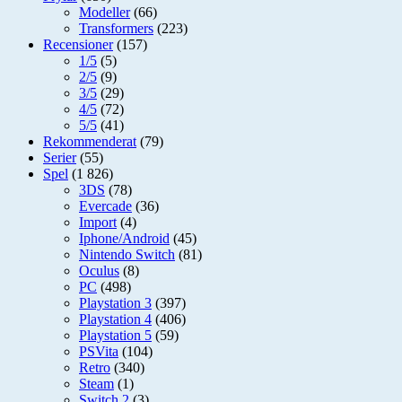
Modeller
(66)
Transformers
(223)
Recensioner
(157)
1/5
(5)
2/5
(9)
3/5
(29)
4/5
(72)
5/5
(41)
Rekommenderat
(79)
Serier
(55)
Spel
(1 826)
3DS
(78)
Evercade
(36)
Import
(4)
Iphone/Android
(45)
Nintendo Switch
(81)
Oculus
(8)
PC
(498)
Playstation 3
(397)
Playstation 4
(406)
Playstation 5
(59)
PSVita
(104)
Retro
(340)
Steam
(1)
Switch 2
(3)