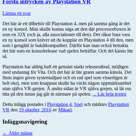
Första intrycken av Playstation VR
Lämna ett svar
Det här är ett tillbehör till Playstation 4, men på samma gång är det
en ny konsol. Man skulle kunna säga att den där processorboxen är
som en 32X (och ja, alla associationer till den). Det råkar bara vara
en ny konsol som kräver att du kopplar en Playstation 4 till den, men
som i gengäld är bakåtkompatibel. Därför kan man också betrakta
det här som en konsolrelease vad spelen beträffar. Och det känns lite
så.
Playstation har aldrig haft ett genuint starkt releaseutbud, möjligen
med undantag för Vita. Och det här är lite grann samma känsla. Det
finns ingen given systemsäljare och en rad spel som visserligen är
helt okej, men som knappast skulle ha väckt någon uppmärksamhet
utan själva VR-grejen. Å andra sidan är VR själva grejen, så låt oss
titta på den innan jag går in närmare på spelen.
... Läs hela texten
Detta inlägg postades i
Playstation 4
,
Spel
och märktes
Playstation
VR
den
19 oktober, 2016
av
Mikael
.
Inläggsnavigering
←
Äldre inlägg