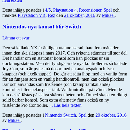
hela texten
Detta inlägg postades i
4/5
,
Playstation 4
,
Recensioner
,
Spel
och
märktes
Playstation VR
,
Rez
den
21 oktober, 2016
av
Mikael
.
Nintendos nya konsol blir Switch
Lämna ett svar
Den så kallade NX är äntligen utannonserad, bara fem månader
innan den ska släppas i mars 2017. Och ryktena stämmer till stor del.
Det handlar om en stationär konsol som kan plockas ur sin
dockningsstation. Men det fyndiga är de nya kontrollerna, så kallade
Joy-Con, som är pyttesmå dosor med en analogspak och fyra
knappar (och axelknappar). De går att sätta ihop med en vanlig form
för att fungera som en vanlig handkontroll, men kan också plockas
isär och användas som fristående (och krampframkallande)
kontroller i flerspelarspel – tänk Wii-kontrollen på tvären. Men de
kan också fästas på själva skärmenheten och därmed skapa en riktigt
solid bärbar konsol. Som extra alternativ finns också en ny
fristående Pro Controller.
... Läs hela texten
Detta inlägg postades i
Nintendo Switch
,
Spel
den
20 oktober, 2016
av
Mikael
.