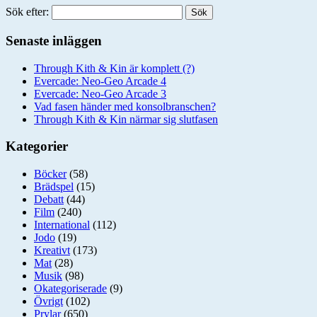
Sök efter:
Senaste inläggen
Through Kith & Kin är komplett (?)
Evercade: Neo-Geo Arcade 4
Evercade: Neo-Geo Arcade 3
Vad fasen händer med konsolbranschen?
Through Kith & Kin närmar sig slutfasen
Kategorier
Böcker
(58)
Brädspel
(15)
Debatt
(44)
Film
(240)
International
(112)
Jodo
(19)
Kreativt
(173)
Mat
(28)
Musik
(98)
Okategoriserade
(9)
Övrigt
(102)
Prylar
(650)