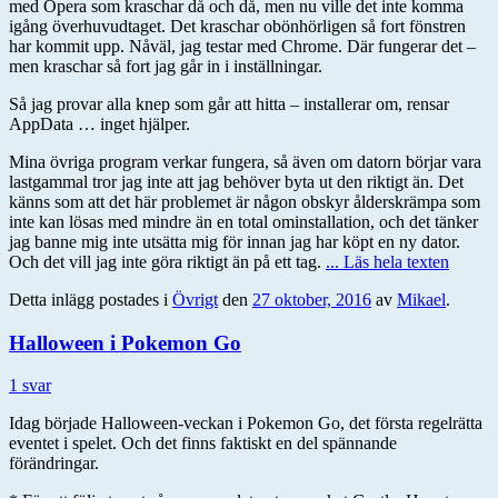
med Opera som kraschar då och då, men nu ville det inte komma
igång överhuvudtaget. Det kraschar obönhörligen så fort fönstren
har kommit upp. Nåväl, jag testar med Chrome. Där fungerar det –
men kraschar så fort jag går in i inställningar.
Så jag provar alla knep som går att hitta – installerar om, rensar
AppData … inget hjälper.
Mina övriga program verkar fungera, så även om datorn börjar vara
lastgammal tror jag inte att jag behöver byta ut den riktigt än. Det
känns som att det här problemet är någon obskyr ålderskrämpa som
inte kan lösas med mindre än en total ominstallation, och det tänker
jag banne mig inte utsätta mig för innan jag har köpt en ny dator.
Och det vill jag inte göra riktigt än på ett tag.
... Läs hela texten
Detta inlägg postades i
Övrigt
den
27 oktober, 2016
av
Mikael
.
Halloween i Pokemon Go
1 svar
Idag började Halloween-veckan i Pokemon Go, det första regelrätta
eventet i spelet. Och det finns faktiskt en del spännande
förändringar.