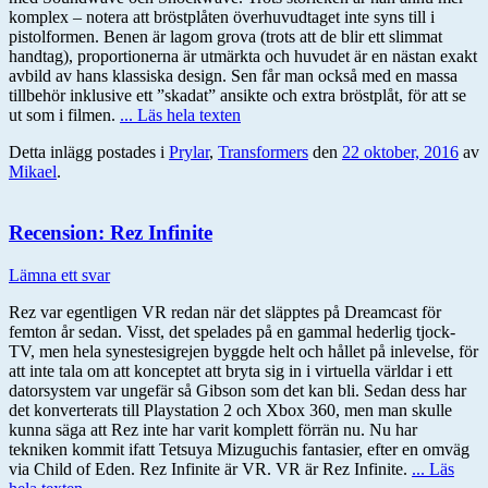
komplex – notera att bröstplåten överhuvudtaget inte syns till i
pistolformen. Benen är lagom grova (trots att de blir ett slimmat
handtag), proportionerna är utmärkta och huvudet är en nästan exakt
avbild av hans klassiska design. Sen får man också med en massa
tillbehör inklusive ett ”skadat” ansikte och extra bröstplåt, för att se
ut som i filmen.
... Läs hela texten
Detta inlägg postades i
Prylar
,
Transformers
den
22 oktober, 2016
av
Mikael
.
Recension: Rez Infinite
Lämna ett svar
Rez var egentligen VR redan när det släpptes på Dreamcast för
femton år sedan. Visst, det spelades på en gammal hederlig tjock-
TV, men hela synestesigrejen byggde helt och hållet på inlevelse, för
att inte tala om att konceptet att bryta sig in i virtuella världar i ett
datorsystem var ungefär så Gibson som det kan bli. Sedan dess har
det konverterats till Playstation 2 och Xbox 360, men man skulle
kunna säga att Rez inte har varit komplett förrän nu. Nu har
tekniken kommit ifatt Tetsuya Mizuguchis fantasier, efter en omväg
via Child of Eden. Rez Infinite är VR. VR är Rez Infinite.
... Läs