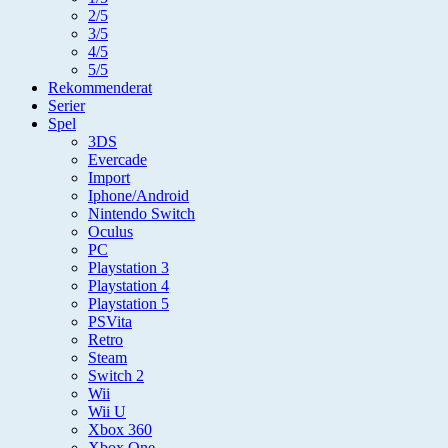
2/5
3/5
4/5
5/5
Rekommenderat
Serier
Spel
3DS
Evercade
Import
Iphone/Android
Nintendo Switch
Oculus
PC
Playstation 3
Playstation 4
Playstation 5
PSVita
Retro
Steam
Switch 2
Wii
Wii U
Xbox 360
Xbox One