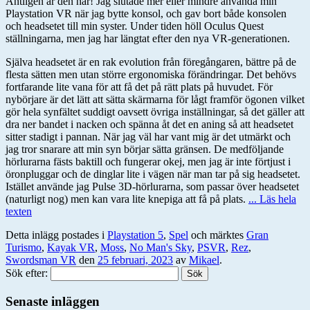
Äntligen är den här! Jag slutade mer eller mindre använda min
Playstation VR när jag bytte konsol, och gav bort både konsolen
och headsetet till min syster. Under tiden höll Oculus Quest
ställningarna, men jag har längtat efter den nya VR-generationen.
Själva headsetet är en rak evolution från föregångaren, bättre på de
flesta sätten men utan större ergonomiska förändringar. Det behövs
fortfarande lite vana för att få det på rätt plats på huvudet. För
nybörjare är det lätt att sätta skärmarna för lågt framför ögonen vilket
gör hela synfältet suddigt oavsett övriga inställningar, så det gäller att
dra ner bandet i nacken och spänna åt det en aning så att headsetet
sitter stadigt i pannan. När jag väl har vant mig är det utmärkt och
jag tror snarare att min syn börjar sätta gränsen. De medföljande
hörlurarna fästs baktill och fungerar okej, men jag är inte förtjust i
öronpluggar och de dinglar lite i vägen när man tar på sig headsetet.
Istället använde jag Pulse 3D-hörlurarna, som passar över headsetet
(naturligt nog) men kan vara lite knepiga att få på plats.
... Läs hela
texten
Detta inlägg postades i
Playstation 5
,
Spel
och märktes
Gran
Turismo
,
Kayak VR
,
Moss
,
No Man's Sky
,
PSVR
,
Rez
,
Swordsman VR
den
25 februari, 2023
av
Mikael
.
Sök efter:
Senaste inläggen