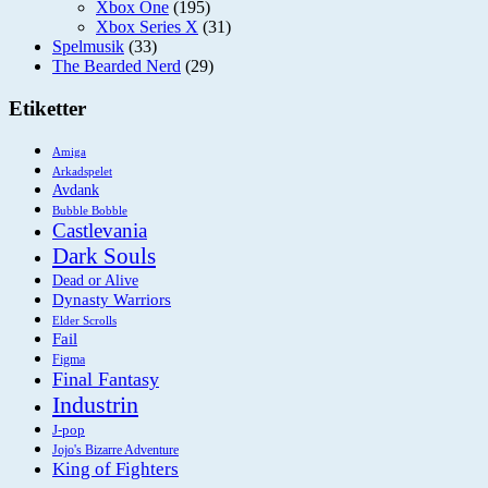
Xbox One
(195)
Xbox Series X
(31)
Spelmusik
(33)
The Bearded Nerd
(29)
Etiketter
Amiga
Arkadspelet
Avdank
Bubble Bobble
Castlevania
Dark Souls
Dead or Alive
Dynasty Warriors
Elder Scrolls
Fail
Figma
Final Fantasy
Industrin
J-pop
Jojo's Bizarre Adventure
King of Fighters