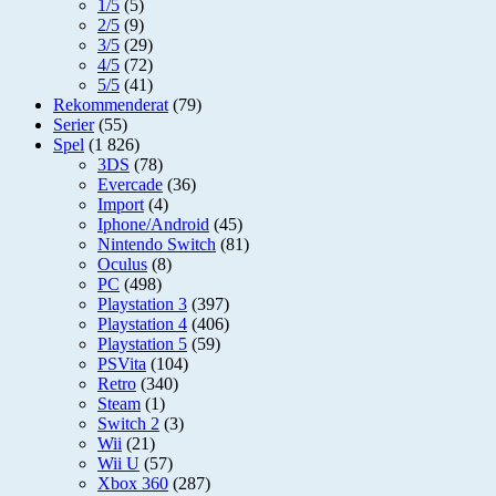
1/5
(5)
2/5
(9)
3/5
(29)
4/5
(72)
5/5
(41)
Rekommenderat
(79)
Serier
(55)
Spel
(1 826)
3DS
(78)
Evercade
(36)
Import
(4)
Iphone/Android
(45)
Nintendo Switch
(81)
Oculus
(8)
PC
(498)
Playstation 3
(397)
Playstation 4
(406)
Playstation 5
(59)
PSVita
(104)
Retro
(340)
Steam
(1)
Switch 2
(3)
Wii
(21)
Wii U
(57)
Xbox 360
(287)