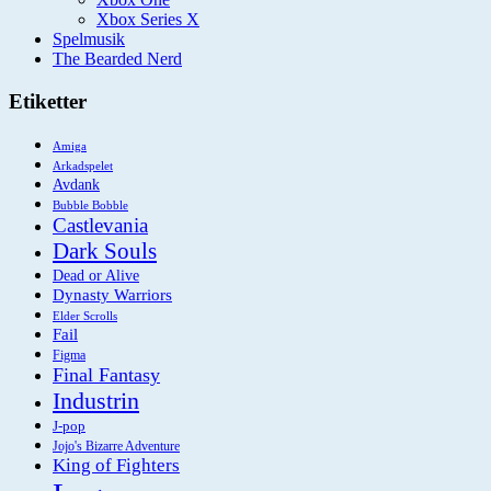
Xbox Series X
Spelmusik
The Bearded Nerd
Etiketter
Amiga
Arkadspelet
Avdank
Bubble Bobble
Castlevania
Dark Souls
Dead or Alive
Dynasty Warriors
Elder Scrolls
Fail
Figma
Final Fantasy
Industrin
J-pop
Jojo's Bizarre Adventure
King of Fighters