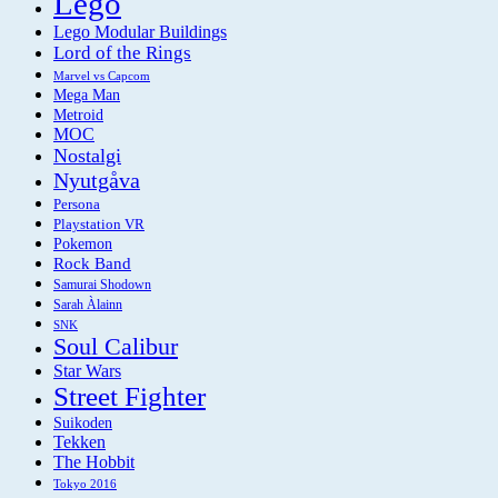
Lego
Lego Modular Buildings
Lord of the Rings
Marvel vs Capcom
Mega Man
Metroid
MOC
Nostalgi
Nyutgåva
Persona
Playstation VR
Pokemon
Rock Band
Samurai Shodown
Sarah Àlainn
SNK
Soul Calibur
Star Wars
Street Fighter
Suikoden
Tekken
The Hobbit
Tokyo 2016