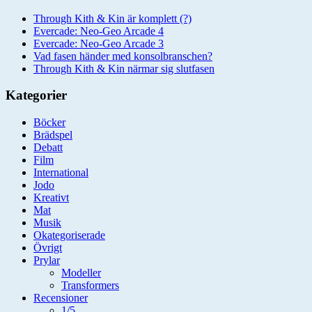
Through Kith & Kin är komplett (?)
Evercade: Neo-Geo Arcade 4
Evercade: Neo-Geo Arcade 3
Vad fasen händer med konsolbranschen?
Through Kith & Kin närmar sig slutfasen
Kategorier
Böcker
Brädspel
Debatt
Film
International
Jodo
Kreativt
Mat
Musik
Okategoriserade
Övrigt
Prylar
Modeller
Transformers
Recensioner
1/5