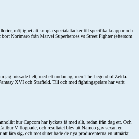
rier, möjlighet att koppla specialattacker till specifika knappar och
it bort Norimaro från Marvel Superheroes vs Street Fighter (eftersom
r som jag missade helt, med ett undantag, men The Legend of Zelda:
ntasy XVI och Starfield. Till och med fightingspelare har varit
osannolikt hur Capcom har lyckats få med allt, redan från dag ett. Och
 Calibur V floppade, och resultatet blev att Namco gav sexan en
r att lära sig, och mot slutet hade de nya producenterna en utmärkt