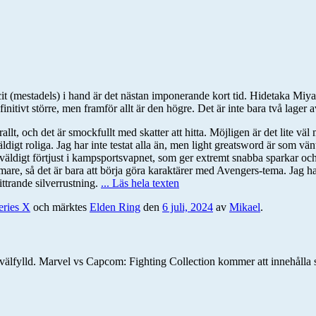
it (mestadels) i hand är det nästan imponerande kort tid. Hidetaka Miya
nitivt större, men framför allt är den högre. Det är inte bara två lager a
llt, och det är smockfullt med skatter att hitta. Möjligen är det lite v
igt roliga. Jag har inte testat alla än, men light greatsword är som vänt
 väldigt förtjust i kampsportsvapnet, som ger extremt snabba sparkar och
are, så det är bara att börja göra karaktärer med Avengers-tema. Jag h
trande silverrustning.
... Läs hela texten
ries X
och märktes
Elden Ring
den
6 juli, 2024
av
Mikael
.
välfylld. Marvel vs Capcom: Fighting Collection kommer att innehålla s