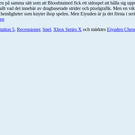
men på samma sätt som att Bloodstained fick ett sidospel att hålla sig 
allt vad det innebär av dragbaserade strider och pixelgrafik. Men en vikt
roliga hemligheter som knyter ihop spelen. Men Eiyuden är ju det första i 
ten
tation 5
,
Recensioner
,
Spel
,
Xbox Series X
och märktes
Eiyuden Chron