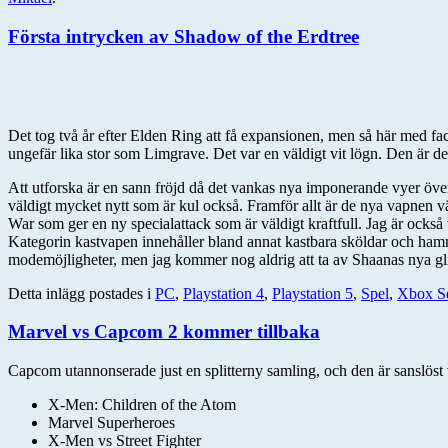
Första intrycken av Shadow of the Erdtree
Det tog två år efter Elden Ring att få expansionen, men så här med fac
ungefär lika stor som Limgrave. Det var en väldigt vit lögn. Den är defi
Att utforska är en sann fröjd då det vankas nya imponerande vyer övera
väldigt mycket nytt som är kul också. Framför allt är de nya vapnen väld
War som ger en ny specialattack som är väldigt kraftfull. Jag är också
Kategorin kastvapen innehåller bland annat kastbara sköldar och hamm
modemöjligheter, men jag kommer nog aldrig att ta av Shaanas nya glit
Detta inlägg postades i
PC
,
Playstation 4
,
Playstation 5
,
Spel
,
Xbox Se
Marvel vs Capcom 2 kommer tillbaka
Capcom utannonserade just en splitterny samling, och den är sanslöst 
X-Men: Children of the Atom
Marvel Superheroes
X-Men vs Street Fighter