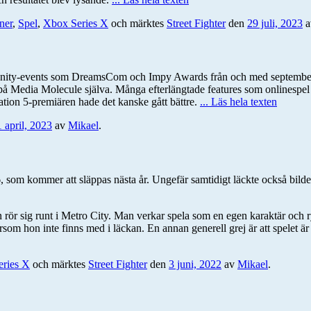
ner
,
Spel
,
Xbox Series X
och märktes
Street Fighter
den
29 juli, 2023
a
ty-events som DreamsCom och Impy Awards från och med september i å
e på Media Molecule själva. Många efterlängtade features som onlinespel
tation 5-premiären hade det kanske gått bättre.
... Läs hela texten
1 april, 2023
av
Mikael
.
6, som kommer att släppas nästa år. Ungefär samtidigt läckte också bilder 
n rör sig runt i Metro City. Man verkar spela som en egen karaktär och ry
hon inte finns med i läckan. En annan generell grej är att spelet är orden
ries X
och märktes
Street Fighter
den
3 juni, 2022
av
Mikael
.