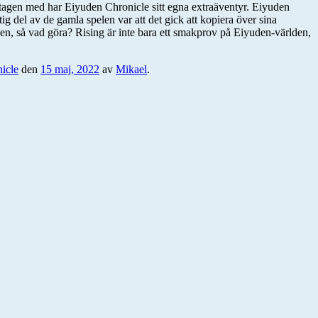
upptagen med har Eiyuden Chronicle sitt egna extraäventyr. Eiyuden
ig del av de gamla spelen var att det gick att kopiera över sina
serien, så vad göra? Rising är inte bara ett smakprov på Eiyuden-världen,
icle
den
15 maj, 2022
av
Mikael
.