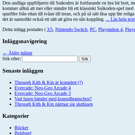
Den andliga uppföljaren till Suikoden är fortfarande en bra bit bort, 
kommer alltså att mer eller mindre bli ett klassiskt Suikoden-spel med 
sparfiler från ettan till tvåan till trean, och på så sätt låsa upp lite 
det är sannolikt också ett sätt att göra en sån koppling.
... Läs hela tex
Detta inlägg postades i
3/5
,
Nintendo Switch
,
PC
,
Playstation 4
,
Plays
Inläggsnavigering
←
Äldre inlägg
Sök efter:
Senaste inläggen
Through Kith & Kin är komplett (?)
Evercade: Neo-Geo Arcade 4
Evercade: Neo-Geo Arcade 3
Vad fasen händer med konsolbranschen?
Through Kith & Kin närmar sig slutfasen
Kategorier
Böcker
Brädspel