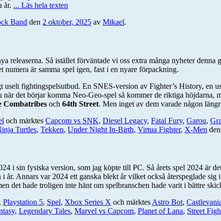
a år.
... Läs hela texten
ck Band
den
2 oktober, 2025
av
Mikael
.
nya releaserna. Så istället förväntade vi oss extra många nyheter denna
cket numera är samma spel igen, fast i en nyare förpackning.
t uselt fightingspelsutbud. En SNES-version av Fighter’s History, en u
 Nu när det börjar komma Neo-Geo-spel så kommer de riktiga höjdarna, m
 Combatribes
och
64th Street
. Men inget av dem varade någon längr
el
och märktes
Capcom vs SNK
,
Diesel Legacy
,
Fatal Fury
,
Garou
,
Gra
inja Turtles
,
Tekken
,
Under Night In-Birth
,
Virtua Fighter
,
X-Men
de
24 i sin fysiska version, som jag köpte till PC. Så årets spel 2024 är de
i år. Annars var 2024 ett ganska blekt år vilket också återspeglade sig i 
n det hade troligen inte hänt om spelbranschen hade varit i bättre skic
,
Playstation 5
,
Spel
,
Xbox Series X
och märktes
Astro Bot
,
Castlevani
ntasy
,
Legendary Tales
,
Marvel vs Capcom
,
Planet of Lana
,
Street Figh