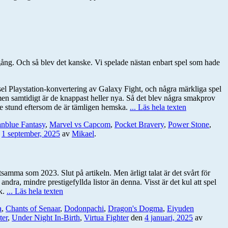
 gång. Och så blev det kanske. Vi spelade nästan enbart spel som hade
sel Playstation-konvertering av Galaxy Fight, och några märkliga spel
en samtidigt är de knappast heller nya. Så det blev några smakprov
e stund eftersom de är tämligen hemska.
... Läs hela texten
nblue Fantasy
,
Marvel vs Capcom
,
Pocket Bravery
,
Power Stone
,
n
1 september, 2025
av
Mikael
.
tsamma som 2023. Slut på artikeln. Men ärligt talat är det svårt för
andra, mindre prestigefyllda listor än denna. Visst är det kul att spel
k.
... Läs hela texten
a
,
Chants of Senaar
,
Dodonpachi
,
Dragon's Dogma
,
Eiyuden
ter
,
Under Night In-Birth
,
Virtua Fighter
den
4 januari, 2025
av