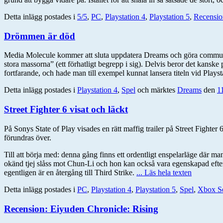
Detta inlägg postades i
5/5
,
PC
,
Playstation 4
,
Playstation 5
,
Recensio
Drömmen är död
Media Molecule kommer att sluta uppdatera Dreams och göra communi
stora massorna” (ett förhatligt begrepp i sig). Delvis beror det kansk
fortfarande, och hade man till exempel kunnat lansera titeln vid Plays
Detta inlägg postades i
Playstation 4
,
Spel
och märktes
Dreams
den
1
Street Fighter 6 visat och läckt
På Sonys State of Play visades en rätt maffig trailer på Street Fighter 
förundras över.
Till att börja med: denna gång finns ett ordentligt enspelarläge där ma
okänd tjej slåss mot Chun-Li och hon kan också vara egenskapad eftersom 
egentligen är en återgång till Third Strike.
... Läs hela texten
Detta inlägg postades i
PC
,
Playstation 4
,
Playstation 5
,
Spel
,
Xbox Se
Recension: Eiyuden Chronicle: Rising