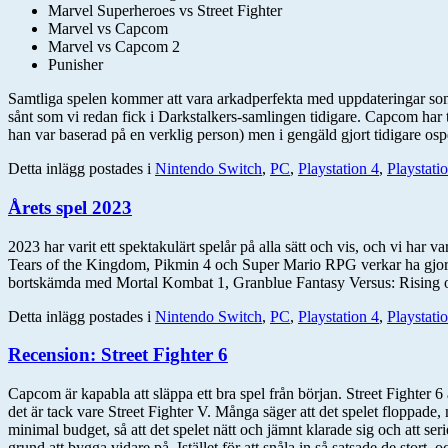
Marvel Superheroes vs Street Fighter
Marvel vs Capcom
Marvel vs Capcom 2
Punisher
Samtliga spelen kommer att vara arkadperfekta med uppdateringar som de
sånt som vi redan fick i Darkstalkers-samlingen tidigare. Capcom har 
han var baserad på en verklig person) men i gengäld gjort tidigare osp
Detta inlägg postades i
Nintendo Switch
,
PC
,
Playstation 4
,
Playstati
Årets spel 2023
2023 har varit ett spektakulärt spelår på alla sätt och vis, och vi ha
Tears of the Kingdom, Pikmin 4 och Super Mario RPG verkar ha gjort m
bortskämda med Mortal Kombat 1, Granblue Fantasy Versus: Rising 
Detta inlägg postades i
Nintendo Switch
,
PC
,
Playstation 4
,
Playstati
Recension: Street Fighter 6
Capcom är kapabla att släppa ett bra spel från början. Street Fighter 6 
det är tack vare Street Fighter V. Många säger att det spelet floppad
minimal budget, så att det spelet nätt och jämnt klarade sig och att s
grund att bygga vidare på. Istället för att snåla in så satsade de stort, o