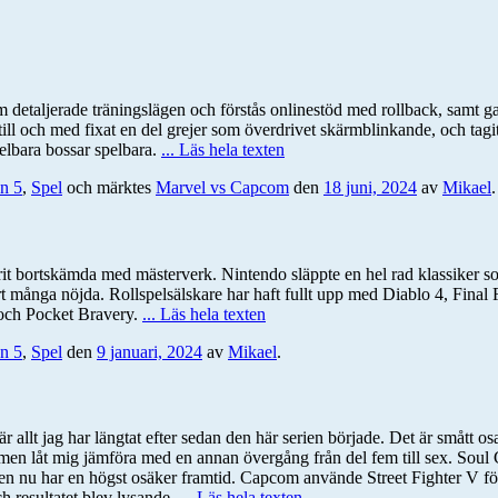
taljerade träningslägen och förstås onlinestöd med rollback, samt galle
till och med fixat en del grejer som överdrivet skärmblinkande, och tag
elbara bossar spelbara.
... Läs hela texten
on 5
,
Spel
och märktes
Marvel vs Capcom
den
18 juni, 2024
av
Mikael
.
r varit bortskämda med mästerverk. Nintendo släppte en hel rad klassike
ånga nöjda. Rollspelsälskare har haft fullt upp med Diablo 4, Final Fa
och Pocket Bravery.
... Läs hela texten
on 5
,
Spel
den
9 januari, 2024
av
Mikael
.
är allt jag har längtat efter sedan den här serien började. Det är smått 
e, men låt mig jämföra med en annan övergång från del fem till sex. Soul
erien nu har en högst osäker framtid. Capcom använde Street Fighter V fö
ch resultatet blev lysande.
... Läs hela texten