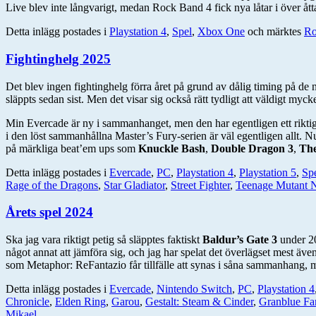
Live blev inte långvarigt, medan Rock Band 4 fick nya låtar i över ått
Detta inlägg postades i
Playstation 4
,
Spel
,
Xbox One
och märktes
Ro
Fightinghelg 2025
Det blev ingen fightinghelg förra året på grund av dålig timing på de 
släppts sedan sist. Men det visar sig också rätt tydligt att väldigt my
Min Evercade är ny i sammanhanget, men den har egentligen ett riktig
i den löst sammanhållna Master’s Fury-serien är väl egentligen allt.
på märkliga beat’em ups som
Knuckle Bash
,
Double Dragon 3
,
The
Detta inlägg postades i
Evercade
,
PC
,
Playstation 4
,
Playstation 5
,
Sp
Rage of the Dragons
,
Star Gladiator
,
Street Fighter
,
Teenage Mutant N
Årets spel 2024
Ska jag vara riktigt petig så släpptes faktiskt
Baldur’s Gate 3
under 20
något annat att jämföra sig, och jag har spelat det överlägset mest även 
som Metaphor: ReFantazio får tillfälle att synas i såna sammanhang, me
Detta inlägg postades i
Evercade
,
Nintendo Switch
,
PC
,
Playstation 4
Chronicle
,
Elden Ring
,
Garou
,
Gestalt: Steam & Cinder
,
Granblue Fa
Mikael
.