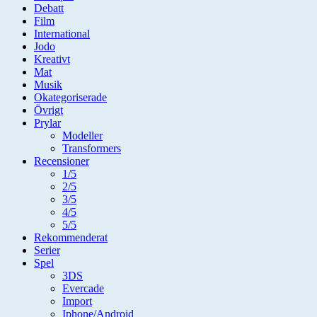
Debatt
Film
International
Jodo
Kreativt
Mat
Musik
Okategoriserade
Övrigt
Prylar
Modeller
Transformers
Recensioner
1/5
2/5
3/5
4/5
5/5
Rekommenderat
Serier
Spel
3DS
Evercade
Import
Iphone/Android