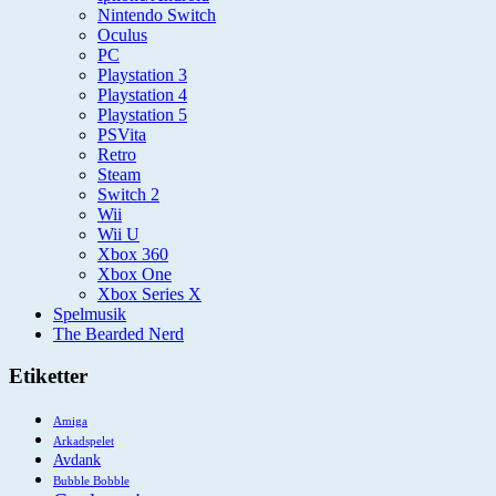
Nintendo Switch
Oculus
PC
Playstation 3
Playstation 4
Playstation 5
PSVita
Retro
Steam
Switch 2
Wii
Wii U
Xbox 360
Xbox One
Xbox Series X
Spelmusik
The Bearded Nerd
Etiketter
Amiga
Arkadspelet
Avdank
Bubble Bobble