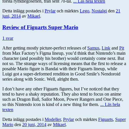
första rymdlegoserien, från sent 70-tal.
... Läs hela texten
Detta inlägg postades i
Prylar
och märktes
Lego
,
Nostalgi
den
21
juni, 2014
av
Mikael
.
Review of Figuarts Super Mario
1 svar
After getting mostly picture-perfect releases of
Samus
,
Link
and
Pit
from Max Factory’s Figma lineup, you’d think that Nintendo’s main
character (and possibly his brother) would certainly come next. But
not so. The strange ways of licensing means that the first to release a
posable Mario figure is Bandai with their Figuarts lineup, while
Luigi got a super-deformed rendition in Good Smile’s Nendoroid
series along with Sonic. Well, alright then.
I don’t have any other Figuarts figures, but I’ve noticed that they
tend to have a shaky reputation. They also tend to focus on anime
such as Dragon Ball, Sailor Moon, Power Rangers and One Piece,
so this Nintendo icon is kind of a new thing for them.
... Läs hela
texten
Detta inlägg postades i
Modeller
,
Prylar
och märktes
Figuarts
,
Super
Mario
den
20 juni, 2014
av
Mikael
.