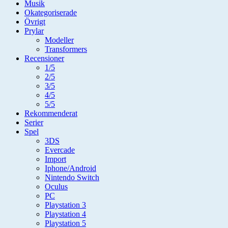
Musik
Okategoriserade
Övrigt
Prylar
Modeller
Transformers
Recensioner
1/5
2/5
3/5
4/5
5/5
Rekommenderat
Serier
Spel
3DS
Evercade
Import
Iphone/Android
Nintendo Switch
Oculus
PC
Playstation 3
Playstation 4
Playstation 5