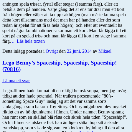
antingen spela trissar, fyrtal eller stegar (i samma färg), eller att
behålla dem på handen. Varje gång det är ens tur drar man ett kort
från högen eller väljer att ta upp sakhögen (man måste kunna spela
detta kort tillsammans med det man har på handen eller det som
redan är spelat för att få ta hela högen), och efter att eventuellt ha
spelat några kombinationer sakar man ett kort. Man får lägga till ett
kort på en spelad triss och man får lägga till kort i en stege i samma
färg.
... Läs hela texten
Detta inlägg postades i
Övrigt
den
22 juni, 2014
av
Mikael
.
Lego Benny’s Spaceship, Spaceship, Spaceship!
(70816)
Lämna ett svar
Lego-filmen hade kunnat bli en riktigt hemsk soppa, men jag insåg
tidigt att den hade potential. När trailern presenterade ”80’s-
something Space Guy” insåg jag att det var samma sorts
tankegångar som bakom Toy Story. Och rymdgubben blev mycket
riktigt en av höjdpunkterna i filmen. Under namnet Benny sprang
han runt som en skållad blå råtta och skrek hela tiden ”Spaceship!”.
Och i filmens slutskede fick han äntligen sätta ihop sitt älskade
rymdskepp, som visade sig vara en klockren hyllning till den allra