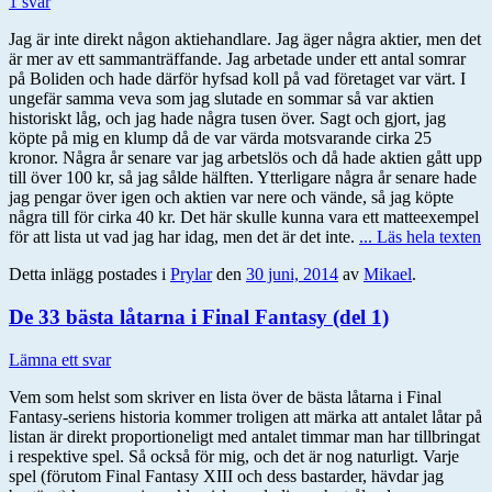
1 svar
Jag är inte direkt någon aktiehandlare. Jag äger några aktier, men det
är mer av ett sammanträffande. Jag arbetade under ett antal somrar
på Boliden och hade därför hyfsad koll på vad företaget var värt. I
ungefär samma veva som jag slutade en sommar så var aktien
historiskt låg, och jag hade några tusen över. Sagt och gjort, jag
köpte på mig en klump då de var värda motsvarande cirka 25
kronor. Några år senare var jag arbetslös och då hade aktien gått upp
till över 100 kr, så jag sålde hälften. Ytterligare några år senare hade
jag pengar över igen och aktien var nere och vände, så jag köpte
några till för cirka 40 kr. Det här skulle kunna vara ett matteexempel
för att lista ut vad jag har idag, men det är det inte.
... Läs hela texten
Detta inlägg postades i
Prylar
den
30 juni, 2014
av
Mikael
.
De 33 bästa låtarna i Final Fantasy (del 1)
Lämna ett svar
Vem som helst som skriver en lista över de bästa låtarna i Final
Fantasy-seriens historia kommer troligen att märka att antalet låtar på
listan är direkt proportioneligt med antalet timmar man har tillbringat
i respektive spel. Så också för mig, och det är nog naturligt. Varje
spel (förutom Final Fantasy XIII och dess bastarder, hävdar jag