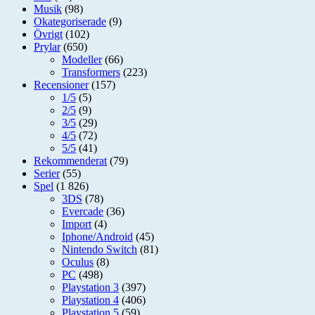
Musik
(98)
Okategoriserade
(9)
Övrigt
(102)
Prylar
(650)
Modeller
(66)
Transformers
(223)
Recensioner
(157)
1/5
(5)
2/5
(9)
3/5
(29)
4/5
(72)
5/5
(41)
Rekommenderat
(79)
Serier
(55)
Spel
(1 826)
3DS
(78)
Evercade
(36)
Import
(4)
Iphone/Android
(45)
Nintendo Switch
(81)
Oculus
(8)
PC
(498)
Playstation 3
(397)
Playstation 4
(406)
Playstation 5
(59)