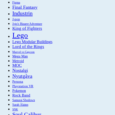
Figma
Final Fantasy
Industrin
J-pop
Jojo's Bizarre Adventure
King of Fighters
Lego
Lego Modular Buildings
Lord of the Rings
Marvel vs Capcom
Mega Man
Metroid
MOC
Nostalgi
Nyutgåva
Persona
Playstation VR
Pokemon
Rock Band
Samurai Shodown
Sarah Àlainn
SNK
Soul Calibur