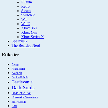
PSVita
Retro
Steam
Switch 2
Wii
Wii U
Xbox 360
Xbox One
Xbox Series X
Spelmusik
The Bearded Nerd
Etiketter
Amiga
Arkadspelet
Avdank
Bubble Bobble
Castlevania
Dark Souls
Dead or Alive
Dynasty Warriors
Elder Scrolls
Fail