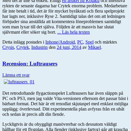
Men det är inte så enkelt. Enligt
en artikel på Kotaku
och intensiva
rykten de senaste dagarna har Crytek enorma problem. Medarbetare
får inte betalt i tid, det är för mycket byråkrati och flera spelprojekt
har lagts ner, inklusive Ryse 2. Samtidigt talas det om att ledningen
förbjuder sina anställda att kommentera löneproblemen samtidigt
som man lyxar till det själva. Följden är att massvis har slutat
självmant eller söker sig bort.
... Läs hela texten
Detta inlägg postades i
Iphone/Android
,
PC
,
Spel
och märktes
Crysis
,
Crytek
,
Industrin
den
24 juni, 2014
av
Mikael
.
Recension: Luftrausers
Lämna ett svar
Det retrodoftande flygactionspelet Luftrausers har även släppts på
PC och PS3, men jag valde Vita-versionen eftersom det passar bäst i
bärbart format. Det här är ett renodlat skjutaspel med enklast möjliga
upplägg: överlevnad. Ditt experimentella plan avfyras från en ubåt
och sedan är precis allt din fiende.
Lyckligtvis är du ohyggligt manövrerbar och dessutom väldigt
hållbar för ett flygplan. Alla fiender (inklusive fartyg) går att krascha