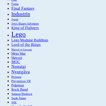
Figma
Final Fantasy
Industrin
J-pop
Jojo's Bizarre Adventure
King of Fighters
Lego
Lego Modular Buildings
Lord of the Rings
Marvel vs Capcom
Mega Man
Metroid
MOC
Nostalgi
Nyutgåva
Persona
Playstation VR
Pokemon
Rock Band
Samurai Shodown
Sarah Àlainn
SNK