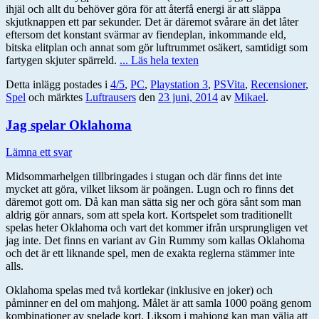
ihjäl och allt du behöver göra för att återfå energi är att släppa
skjutknappen ett par sekunder. Det är däremot svårare än det låter
eftersom det konstant svärmar av fiendeplan, inkommande eld,
bitska elitplan och annat som gör luftrummet osäkert, samtidigt som
fartygen skjuter spärreld.
... Läs hela texten
Detta inlägg postades i
4/5
,
PC
,
Playstation 3
,
PSVita
,
Recensioner
,
Spel
och märktes
Luftrausers
den
23 juni, 2014
av
Mikael
.
Jag spelar Oklahoma
Lämna ett svar
Midsommarhelgen tillbringades i stugan och där finns det inte
mycket att göra, vilket liksom är poängen. Lugn och ro finns det
däremot gott om. Då kan man sätta sig ner och göra sånt som man
aldrig gör annars, som att spela kort. Kortspelet som traditionellt
spelas heter Oklahoma och vart det kommer ifrån ursprungligen vet
jag inte. Det finns en variant av Gin Rummy som kallas Oklahoma
och det är ett liknande spel, men de exakta reglerna stämmer inte
alls.
Oklahoma spelas med två kortlekar (inklusive en joker) och
påminner en del om mahjong. Målet är att samla 1000 poäng genom
kombinationer av spelade kort. Liksom i mahjong kan man välja att