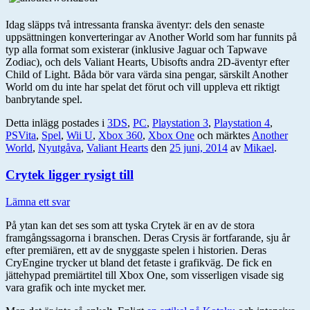
Idag släpps två intressanta franska äventyr: dels den senaste
uppsättningen konverteringar av Another World som har funnits på
typ alla format som existerar (inklusive Jaguar och Tapwave
Zodiac), och dels Valiant Hearts, Ubisofts andra 2D-äventyr efter
Child of Light. Båda bör vara värda sina pengar, särskilt Another
World om du inte har spelat det förut och vill uppleva ett riktigt
banbrytande spel.
Detta inlägg postades i
3DS
,
PC
,
Playstation 3
,
Playstation 4
,
PSVita
,
Spel
,
Wii U
,
Xbox 360
,
Xbox One
och märktes
Another
World
,
Nyutgåva
,
Valiant Hearts
den
25 juni, 2014
av
Mikael
.
Crytek ligger rysigt till
Lämna ett svar
På ytan kan det ses som att tyska Crytek är en av de stora
framgångssagorna i branschen. Deras Crysis är fortfarande, sju år
efter premiären, ett av de snyggaste spelen i historien. Deras
CryEngine trycker ut bland det fetaste i grafikväg. De fick en
jättehypad premiärtitel till Xbox One, som visserligen visade sig
vara grafik och inte mycket mer.