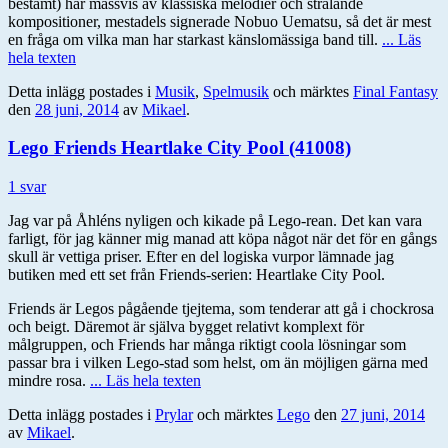
bestämt) har massvis av klassiska melodier och strålande
kompositioner, mestadels signerade Nobuo Uematsu, så det är mest
en fråga om vilka man har starkast känslomässiga band till.
... Läs
hela texten
Detta inlägg postades i
Musik
,
Spelmusik
och märktes
Final Fantasy
den
28 juni, 2014
av
Mikael
.
Lego Friends Heartlake City Pool (41008)
1 svar
Jag var på Åhléns nyligen och kikade på Lego-rean. Det kan vara
farligt, för jag känner mig manad att köpa något när det för en gångs
skull är vettiga priser. Efter en del logiska vurpor lämnade jag
butiken med ett set från Friends-serien: Heartlake City Pool.
Friends är Legos pågående tjejtema, som tenderar att gå i chockrosa
och beigt. Däremot är själva bygget relativt komplext för
målgruppen, och Friends har många riktigt coola lösningar som
passar bra i vilken Lego-stad som helst, om än möjligen gärna med
mindre rosa.
... Läs hela texten
Detta inlägg postades i
Prylar
och märktes
Lego
den
27 juni, 2014
av
Mikael
.