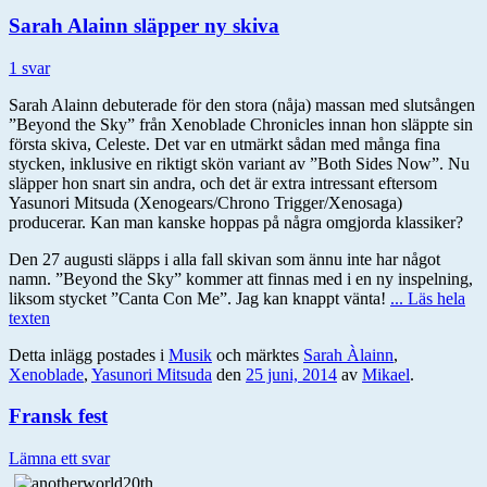
Sarah Alainn släpper ny skiva
1 svar
Sarah Alainn debuterade för den stora (nåja) massan med slutsången
”Beyond the Sky” från Xenoblade Chronicles innan hon släppte sin
första skiva, Celeste. Det var en utmärkt sådan med många fina
stycken, inklusive en riktigt skön variant av ”Both Sides Now”. Nu
släpper hon snart sin andra, och det är extra intressant eftersom
Yasunori Mitsuda (Xenogears/Chrono Trigger/Xenosaga)
producerar. Kan man kanske hoppas på några omgjorda klassiker?
Den 27 augusti släpps i alla fall skivan som ännu inte har något
namn. ”Beyond the Sky” kommer att finnas med i en ny inspelning,
liksom stycket ”Canta Con Me”. Jag kan knappt vänta!
... Läs hela
texten
Detta inlägg postades i
Musik
och märktes
Sarah Àlainn
,
Xenoblade
,
Yasunori Mitsuda
den
25 juni, 2014
av
Mikael
.
Fransk fest
Lämna ett svar