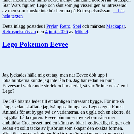
Star Wars-figurer, Lego och sånt som jag visserligen är intresserad
av men som kanske inte hör hemma på Retrospelsmässan.
... Läs
hela texten
Detta inlägg postades i
Prylar
,
Retro
,
Spel
och märktes
Mackapär
,
Retrospelsmässan
den
4 juni, 2026
av
Mikael
.
Lego Pokemon Eevee
Jag lyckades hålla mig ett tag, men när Eevee dök upp i
lokalbutikerna kunde jag inte låta bli. Jag har redan en bunt
Eeveesar i varierande storlek och material, så varför inte också en i
Lego?
De 587 bitarna leder till ett tämligen intressant bygge. För inte så
länge sedan skaffade jag två uppsättningar av Legos egna Forest
Animals för att bygga två av varianterna, en uggla och en ekorre, då
jag gillar båda djuren. Eevee påminner mycket om såna mer
ambitiösa Creator-set med en kärna av bitar i godtyckliga färger och
sedan ett solitt täcke av ljusbrunt som skapar den exakta formen.
Särskilt svansen påminner förstås om räv-varianten av samma set.