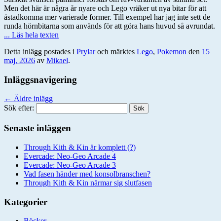
Men det här är några år nyare och Lego vräker ut nya bitar för att
åstadkomma mer varierade former. Till exempel har jag inte sett de
runda hörnbitarna som används för att göra hans huvud så avrundat.
... Läs hela texten
Detta inlägg postades i
Prylar
och märktes
Lego
,
Pokemon
den
15
maj, 2026
av
Mikael
.
Inläggsnavigering
←
Äldre inlägg
Sök efter:
Senaste inläggen
Through Kith & Kin är komplett (?)
Evercade: Neo-Geo Arcade 4
Evercade: Neo-Geo Arcade 3
Vad fasen händer med konsolbranschen?
Through Kith & Kin närmar sig slutfasen
Kategorier
Böcker