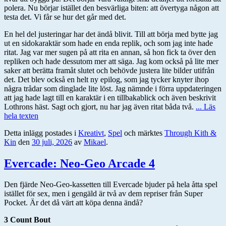
polera. Nu börjar istället den besvärliga biten: att övertyga någon att
testa det. Vi får se hur det går med det.
En hel del justeringar har det ändå blivit. Till att börja med bytte jag
ut en sidokaraktär som hade en enda replik, och som jag inte hade
ritat. Jag var mer sugen på att rita en annan, så hon fick ta över den
repliken och hade dessutom mer att säga. Jag kom också på lite mer
saker att berätta framåt slutet och behövde justera lite bilder utifrån
det. Det blev också en helt ny epilog, som jag tycker knyter ihop
några trådar som dinglade lite löst. Jag nämnde i förra uppdateringen
att jag hade lagt till en karaktär i en tillbakablick och även beskrivit
Lothrons häst. Sagt och gjort, nu har jag även ritat båda två.
... Läs
hela texten
Detta inlägg postades i
Kreativt
,
Spel
och märktes
Through Kith &
Kin
den
30 juli, 2026
av
Mikael
.
Evercade: Neo-Geo Arcade 4
Den fjärde Neo-Geo-kassetten till Evercade bjuder på hela åtta spel
istället för sex, men i gengäld är två av dem repriser från Super
Pocket. Är det då värt att köpa denna ändå?
3 Count Bout