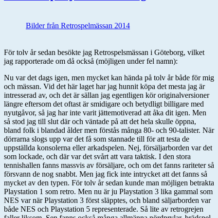
Bilder från Retrospelmässan 2014
För tolv år sedan besökte jag Retrospelsmässan i Göteborg, vilket
jag rapporterade om då också (möjligen under fel namn):
Nu var det dags igen, men mycket kan hända på tolv år både för mig
och mässan. Vid det här laget har jag hunnit köpa det mesta jag är
intresserad av, och det är sällan jag egentligen kör originalversioner
längre eftersom det oftast är smidigare och betydligt billigare med
nyutgåvor, så jag har inte varit jättemotiverad att åka dit igen. Men
så stod jag till slut där och väntade på att det hela skulle öppna,
bland folk i blandad ålder men förstås många 80- och 90-talister. När
dörrarna slogs upp var det få som stannade till för att testa de
uppställda konsolerna eller arkadspelen. Nej, försäljarborden var det
som lockade, och där var det svårt att vara taktisk. I den stora
tennishallen fanns massvis av försäljare, och om det fanns rariteter så
försvann de nog snabbt. Men jag fick inte intrycket att det fanns så
mycket av den typen. För tolv år sedan kunde man möjligen betrakta
Playstation 1 som retro. Men nu är ju Playstation 3 lika gammal som
NES var när Playstation 3 först släpptes, och bland säljarborden var
både NES och Playstation 5 representerade. Så lite av retrogrejen
faller liksom. Sen fanns också många allmänna nördprylar, brädspel,