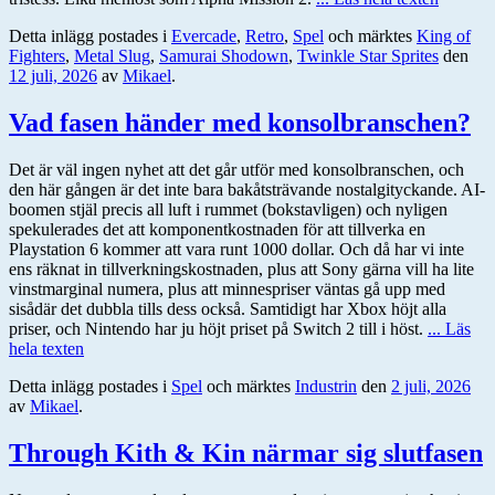
Detta inlägg postades i
Evercade
,
Retro
,
Spel
och märktes
King of
Fighters
,
Metal Slug
,
Samurai Shodown
,
Twinkle Star Sprites
den
12 juli, 2026
av
Mikael
.
Vad fasen händer med konsolbranschen?
Det är väl ingen nyhet att det går utför med konsolbranschen, och
den här gången är det inte bara bakåtsträvande nostalgityckande. AI-
boomen stjäl precis all luft i rummet (bokstavligen) och nyligen
spekulerades det att komponentkostnaden för att tillverka en
Playstation 6 kommer att vara runt 1000 dollar. Och då har vi inte
ens räknat in tillverkningskostnaden, plus att Sony gärna vill ha lite
vinstmarginal numera, plus att minnespriser väntas gå upp med
sisådär det dubbla tills dess också. Samtidigt har Xbox höjt alla
priser, och Nintendo har ju höjt priset på Switch 2 till i höst.
... Läs
hela texten
Detta inlägg postades i
Spel
och märktes
Industrin
den
2 juli, 2026
av
Mikael
.
Through Kith & Kin närmar sig slutfasen