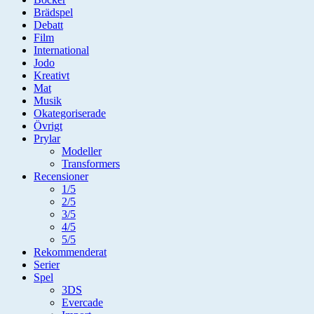
Brädspel
Debatt
Film
International
Jodo
Kreativt
Mat
Musik
Okategoriserade
Övrigt
Prylar
Modeller
Transformers
Recensioner
1/5
2/5
3/5
4/5
5/5
Rekommenderat
Serier
Spel
3DS
Evercade