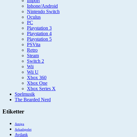
Import
Iphone/Android
Nintendo Switch
Oculus
PC
Playstation 3
Playstation 4
Playstation 5
PSVita
Retro
Steam
Switch 2
Wii
Wii U
Xbox 360
Xbox One
Xbox Series X
Spelmusik
The Bearded Nerd
Etiketter
Amiga
Arkadspelet
Avdank