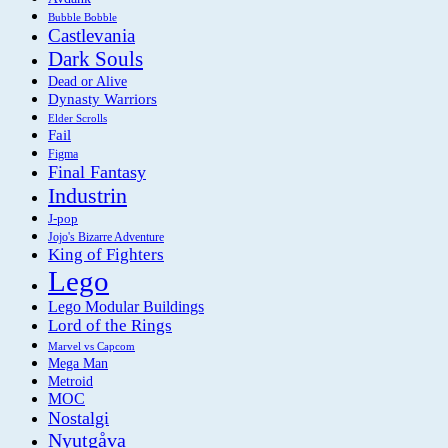
Bubble Bobble
Castlevania
Dark Souls
Dead or Alive
Dynasty Warriors
Elder Scrolls
Fail
Figma
Final Fantasy
Industrin
J-pop
Jojo's Bizarre Adventure
King of Fighters
Lego
Lego Modular Buildings
Lord of the Rings
Marvel vs Capcom
Mega Man
Metroid
MOC
Nostalgi
Nyutgåva