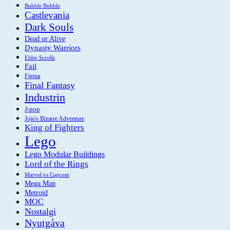
Bubble Bobble
Castlevania
Dark Souls
Dead or Alive
Dynasty Warriors
Elder Scrolls
Fail
Figma
Final Fantasy
Industrin
J-pop
Jojo's Bizarre Adventure
King of Fighters
Lego
Lego Modular Buildings
Lord of the Rings
Marvel vs Capcom
Mega Man
Metroid
MOC
Nostalgi
Nyutgåva