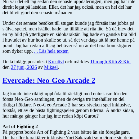
Nu var det ett tag sedan den senaste uppdateringen, men jag har inte
direkt legat på latsidan. Eller, det har jag också, men en hel del har
det blivit gjort den senaste månaden.
Under det senaste besöket till stugan kunde jag förstås inte jobba på
själva spelet, men istället hade jag tillfälle att rita lite. Så då blev det
en ny bild på ytterligare en sidokaraktär. Jag hade en ganska bra bild
i huvudet av hur hon skulle se ut, så det var dags att få ner henne på
pränt. Jag har redan allt jag behöver så nu är det bara bonusfigurer
som dyker upp.
... Läs hela texten
Detta inlägg postades i
Kreativt
och märktes
Through Kith & Kin
den
27 juni, 2026
av
Mikael
.
Evercade: Neo-Geo Arcade 2
Jag kunde inte riktigt uppbåda tillräckligt med entusiasm för den
första Neo-Geo-samlingen, men de övriga tre innehåller en del
riktiga höjdare. Neo-Geo Arcade 2 har sex stycken spel inklusive,
förstås, ett av de bästa fightingspelen genom tiderna. Å andra sidan,
hur många gånger har jag inte redan köpt Garou?
Art of Fighting 2
På pappret borde Art of Fighting 2 vara bättre än sin föregångare.
Det har fler karaktärer inklusive Yuri Sakazaki som gjorde sin debut