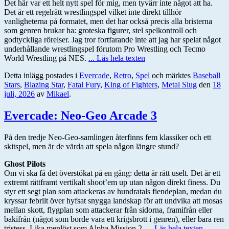
Det här var ett helt nytt spel för mig, men tyvärr inte något att ha.
Det är ett regelrätt wrestlingspel vilket inte direkt tillhör
vanligheterna på formatet, men det har också precis alla bristerna
som genren brukar ha: groteska figurer, stel spelkontroll och
godtyckliga rörelser. Jag tror fortfarande inte att jag har spelat något
underhållande wrestlingspel förutom Pro Wrestling och Tecmo
World Wrestling på NES.
... Läs hela texten
Detta inlägg postades i
Evercade
,
Retro
,
Spel
och märktes
Baseball
Stars
,
Blazing Star
,
Fatal Fury
,
King of Fighters
,
Metal Slug
den
18
juli, 2026
av
Mikael
.
Evercade: Neo-Geo Arcade 3
På den tredje Neo-Geo-samlingen återfinns fem klassiker och ett
skitspel, men är de värda att spela någon längre stund?
Ghost Pilots
Om vi ska få det överstökat på en gång: detta är rätt uselt. Det är ett
extremt rättframt vertikalt shoot’em up utan någon direkt finess. Du
styr ett segt plan som attackeras av hundratals fiendeplan, medan du
kryssar febrilt över hyfsat snygga landskap för att undvika att mosas
mellan skott, flygplan som attackerar från sidorna, framifrån eller
bakifrån (något som borde vara ett krigsbrott i genren), eller bara ren
tristess. Lika menlöst som Alpha Mission 2.
... Läs hela texten