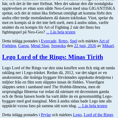
här, och det är lite mer förfinat. Men det saknar den där nostalgiska
upplevelsen av ettan som sålde Neo-Geon med sina GIGANTISKA
spritar, och det är minst lika förbenat omöjligt att komma förbi den
andra eller tredje motståndaren då datorn tokfuskar. Visst, spelar du
mot en kompis så är det inte helt uselt, men å andra sidan, varför
utsätter du en kompis för Art of Fighting 2 när det finns bra
fightingspel på Neo-Geo?
... Läs hela texten
Detta inlägg postades i
Evercade
,
Retro
,
Spel
och märktes
Art of
Fighting
,
Garou
,
Metal Slug
,
Sengoku
den
22 juni, 2026
av
Mikael
.
Lego Lord of the Rings: Minas Tirith
Lego Lord of the Rings var den sista knuffen som fick mig att ramla
raklång ner i Lego-träsket. Redan då, 2012, var det något av en
anakronism, där tioåriga byggare förväntades uppskatta detaljerna i
miljöer från en film som släpptes innan de föddes. Visserligen
släpptes seten i samband med The Hobbit-filmerna, men de
ursprungliga filmerna var redan då närmare ett decennium gamla
och de flesta fansen borde ha varit äldre än en genomsnittlig Lego-
byggare med god marginal. Men å andra sidan hade Lego inte alls
upptäckt vuxna fans på samma sätt som idag.
... Läs hela texten
Detta inlägg postades i
Prylar
och märktes
Lego
,
Lord of the Rings