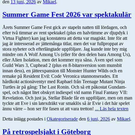
den
13 juni, 2026
av
Mikael
.
Summer Game Fest 2026 var spektakulär
Årets Summer Game Fest gick av stapeln natten till lördagen, och
efter två timmar av rent spektakel (plus en halvtimme av djupdyk i
Virtua Fighter) kan jag konstatera att detta var magiskt. Inte för att
jag är intresserad av jättemånga titlar, men det var fullproppat av
stora nyheter och efterlängtade uppföljare. Jag kunde inte bry mig
mindre om A Wolf Among Us (eller för den delen bara Among Us),
eller Alien Isolation, men det kommer nya såna. Även spel som
Guild Wars 3, Cuphead 2 (plus en 8-bitarsversion som munsbit
innan dess), en jätteexpansion till Monster Hunter Wilds och en
remake på Resident Evil: Code Veronica utannonserades. Ett
hårdkokt actionäventyr med Raphael från Teenage Mutant Ninja
Turtles är på gång: The Last Ronin. Och så ett påkostat Gundam-
spel, och något litet obskyrt indiespel vid namn Final Fantasy VII:
Revelation. Och just ja, Stellar Blade får en uppföljare, men om man
tyckte att Eve i sin latexdräkt var smaklös så är Evie i det här spelet
ännu värre – hon ser för fasen ut att vara tretton!
... Läs hela texten
Detta inlägg postades i
Okategoriserade
den
6 juni, 2026
av
Mikael
.
På retrospelsjakt i Göteborg