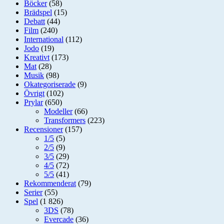
Böcker
(58)
Brädspel
(15)
Debatt
(44)
Film
(240)
International
(112)
Jodo
(19)
Kreativt
(173)
Mat
(28)
Musik
(98)
Okategoriserade
(9)
Övrigt
(102)
Prylar
(650)
Modeller
(66)
Transformers
(223)
Recensioner
(157)
1/5
(5)
2/5
(9)
3/5
(29)
4/5
(72)
5/5
(41)
Rekommenderat
(79)
Serier
(55)
Spel
(1 826)
3DS
(78)
Evercade
(36)