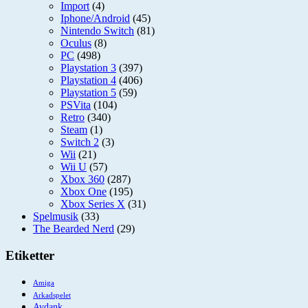
Import
(4)
Iphone/Android
(45)
Nintendo Switch
(81)
Oculus
(8)
PC
(498)
Playstation 3
(397)
Playstation 4
(406)
Playstation 5
(59)
PSVita
(104)
Retro
(340)
Steam
(1)
Switch 2
(3)
Wii
(21)
Wii U
(57)
Xbox 360
(287)
Xbox One
(195)
Xbox Series X
(31)
Spelmusik
(33)
The Bearded Nerd
(29)
Etiketter
Amiga
Arkadspelet
Avdank