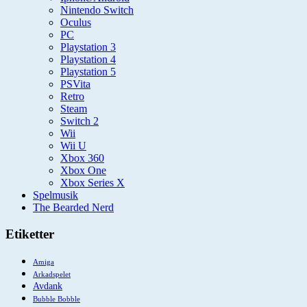
Nintendo Switch
Oculus
PC
Playstation 3
Playstation 4
Playstation 5
PSVita
Retro
Steam
Switch 2
Wii
Wii U
Xbox 360
Xbox One
Xbox Series X
Spelmusik
The Bearded Nerd
Etiketter
Amiga
Arkadspelet
Avdank
Bubble Bobble