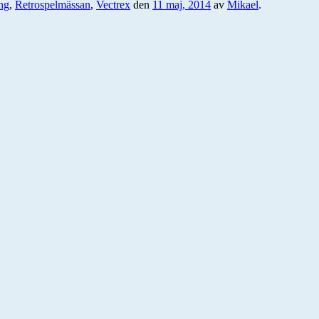
ng
,
Retrospelmässan
,
Vectrex
den
11 maj, 2014
av
Mikael
.