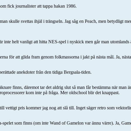
m fick journalister att tappa hakan 1986.
 man skulle svettas ihjäl i trängseln. Jag såg en Peach, men betydligt m
 är inte helt vanligt att hitta NES-spel i nyskick men går man utomlands 
erna för att glida fram genom folkmassorna i jakt på nästa mål. Ja, nästa 
erättade anekdoter från den tidiga Bergsala-tiden.
äknare finns, däremot tar det aldrig slut så man får bestämma när man ä
kroprocessorer kom inte på fråga. Mer oldschool blir det knappast.
ll vettigt pris kommer jag nog att slå till. Inget säger retro som vektorl
elda-spelet som finns (om inte Wand of Gamelon var ännu värre). Ja, Ga