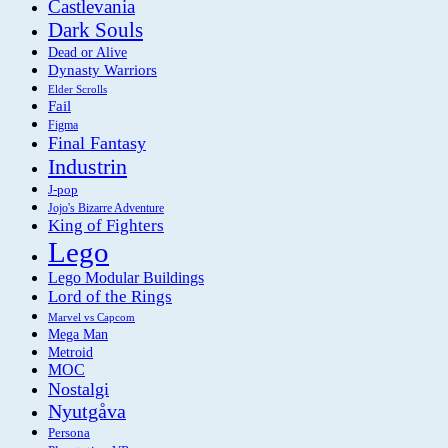
Castlevania
Dark Souls
Dead or Alive
Dynasty Warriors
Elder Scrolls
Fail
Figma
Final Fantasy
Industrin
J-pop
Jojo's Bizarre Adventure
King of Fighters
Lego
Lego Modular Buildings
Lord of the Rings
Marvel vs Capcom
Mega Man
Metroid
MOC
Nostalgi
Nyutgåva
Persona