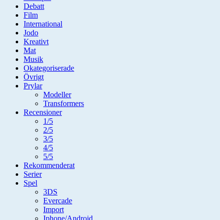
Debatt
Film
International
Jodo
Kreativt
Mat
Musik
Okategoriserade
Övrigt
Prylar
Modeller
Transformers
Recensioner
1/5
2/5
3/5
4/5
5/5
Rekommenderat
Serier
Spel
3DS
Evercade
Import
Iphone/Android