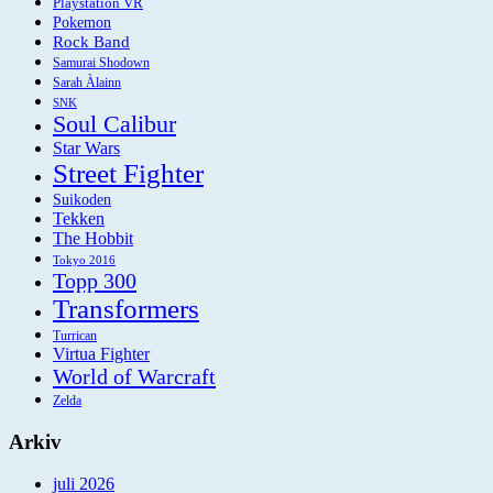
Playstation VR
Pokemon
Rock Band
Samurai Shodown
Sarah Àlainn
SNK
Soul Calibur
Star Wars
Street Fighter
Suikoden
Tekken
The Hobbit
Tokyo 2016
Topp 300
Transformers
Turrican
Virtua Fighter
World of Warcraft
Zelda
Arkiv
juli 2026