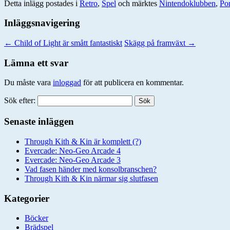
Detta inlägg postades i
Retro
,
Spel
och märktes
Nintendoklubben
,
Po
Inläggsnavigering
←
Child of Light är smått fantastiskt
Skägg på framväxt
→
Lämna ett svar
Du måste vara
inloggad
för att publicera en kommentar.
Sök efter:
Senaste inläggen
Through Kith & Kin är komplett (?)
Evercade: Neo-Geo Arcade 4
Evercade: Neo-Geo Arcade 3
Vad fasen händer med konsolbranschen?
Through Kith & Kin närmar sig slutfasen
Kategorier
Böcker
Brädspel