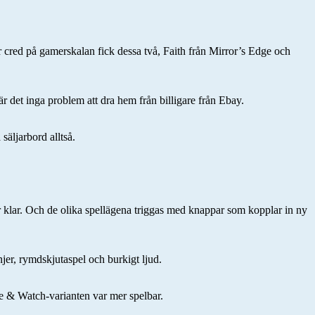
er cred på gamerskalan fick dessa två, Faith från Mirror’s Edge och
är det inga problem att dra hem från billigare från Ebay.
säljarbord alltså.
r klar. Och de olika spellägena triggas med knappar som kopplar in ny
injer, rymdskjutaspel och burkigt ljud.
me & Watch-varianten var mer spelbar.