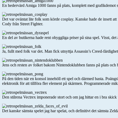
En hedervärd Amiga 1000 fanns på plats, komplett med grafikdemot so
Det var oväntat lite folk som körde cosplay. Kanske hade de insett att
Cody från Street Fighter.
En del av butikerna hade rent ohyggliga priser på sina spel. Visst, det
Ja, fullt med folk var det. Man fick utnyttja Assassin’s Creed-färdighet
Jens och resten av folket bakom Nintendoklubben fanns på plats och b
På den tiden när en konsol innehöll ett spel och därmed basta. Poängr
elektronik för att tillföra fler element på skärmen. Programmerade mi
Den stilrena Vectrex imponerade stort och om jag hittar en i bra skick ti
Det kanske sämsta spelet jag har spelat, och definitivt det sämsta Z