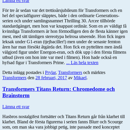
Lämna ett svar
För tre år sedan var det trettioårsjubileum för Transformers och en
hel del specialfigurer släpptes, både i den ordinarie Generations-
serien och under samlingsnamnet Thrilling 30. Arcee tillhörde
standardgänget, men hon var knappast ordinär. Som en av väldigt få
kvinnliga Transformers är hon förmodligen den de flesta känner igen
mest, med sitt tämligen stereotypa helrosa utseende. Hon fick ingen
leksak under G1-eran (tjejbaciller!) men under de senaste femton
åren har man försökt åtgärda det. Hon fick en pytteliten men ändå
välgjord figur under Energon-eran, och dök upp i den första filmens
utbud (även om hon inte var med i filmen). Hon hade också en
hyfsad figur i Transformers Prime.
... Läs hela texten
Detta inlägg postades i
Prylar
,
Transformers
och märktes
Transformers
den
28 februari, 2017
av
Mikael
.
Transformers Titans Return: Chromedome och
Brainstorm
Lämna ett svar
Hasbros nostalgifest fortsätter och Titans Return går från klarhet till
klarhet. Bland de första figurerna i serien fanns Blurr och Scourge
som, om man ska vara jobbigt petig, inte passade med konceptet