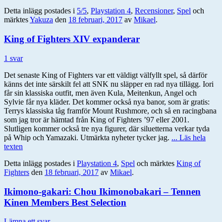
Detta inlägg postades i
5/5
,
Playstation 4
,
Recensioner
,
Spel
och
märktes
Yakuza
den
18 februari, 2017
av
Mikael
.
King of Fighters XIV expanderar
1 svar
Det senaste King of Fighters var ett väldigt välfyllt spel, så därför
känns det inte särskilt fel att SNK nu släpper en rad nya tillägg. Iori
får sin klassiska outfit, men även Kula, Meitenkun, Angel och
Sylvie får nya kläder. Det kommer också nya banor, som är gratis:
Terrys klassiska tåg framför Mount Rushmore, och så en racingbana
som jag tror är hämtad från King of Fighters ’97 eller 2001.
Slutligen kommer också tre nya figurer, där siluetterna verkar tyda
på Whip och Yamazaki. Utmärkta nyheter tycker jag.
... Läs hela
texten
Detta inlägg postades i
Playstation 4
,
Spel
och märktes
King of
Fighters
den
18 februari, 2017
av
Mikael
.
Ikimono-gakari: Chou Ikimonobakari – Tennen
Kinen Members Best Selection
Lämna ett svar