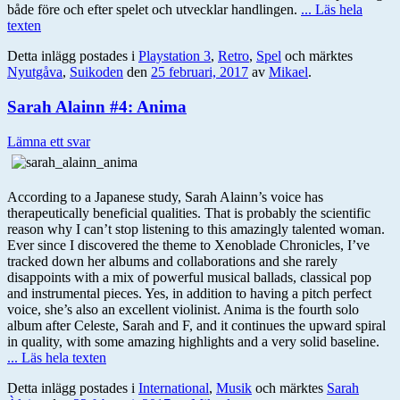
både före och efter spelet och utvecklar handlingen.
... Läs hela
texten
Detta inlägg postades i
Playstation 3
,
Retro
,
Spel
och märktes
Nyutgåva
,
Suikoden
den
25 februari, 2017
av
Mikael
.
Sarah Alainn #4: Anima
Lämna ett svar
According to a Japanese study, Sarah Alainn’s voice has
therapeutically beneficial qualities. That is probably the scientific
reason why I can’t stop listening to this amazingly talented woman.
Ever since I discovered the theme to Xenoblade Chronicles, I’ve
tracked down her albums and collaborations and she rarely
disappoints with a mix of powerful musical ballads, classical pop
and instrumental pieces. Yes, in addition to having a pitch perfect
voice, she’s also an excellent violinist. Anima is the fourth solo
album after Celeste, Sarah and F, and it continues the upward spiral
in quality, with some amazing highlights and a very solid baseline.
... Läs hela texten
Detta inlägg postades i
International
,
Musik
och märktes
Sarah