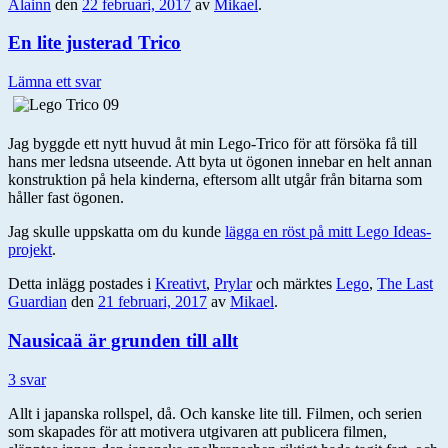
Àlainn
den
22 februari, 2017
av
Mikael
.
En lite justerad Trico
Lämna ett svar
Jag byggde ett nytt huvud åt min Lego-Trico för att försöka få till
hans mer ledsna utseende. Att byta ut ögonen innebar en helt annan
konstruktion på hela kinderna, eftersom allt utgår från bitarna som
håller fast ögonen.
Jag skulle uppskatta om du kunde
lägga en röst på mitt Lego Ideas-
projekt
.
Detta inlägg postades i
Kreativt
,
Prylar
och märktes
Lego
,
The Last
Guardian
den
21 februari, 2017
av
Mikael
.
Nausicaä är grunden till allt
3 svar
Allt i japanska rollspel, då. Och kanske lite till. Filmen, och serien
som skapades för att motivera utgivaren att publicera filmen,