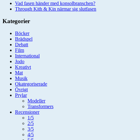
Vad fasen händer med konsolbranschen?
Through Kith & Kin närmar sig slutfasen
Kategorier
Böcker
Brädspel
Debatt
Film
International
Jodo
Kreativt
Mat
Musik
Okategoriserade
Övrigt
Prylar
Modeller
Transformers
Recensioner
1/5
2/5
3/5
4/5