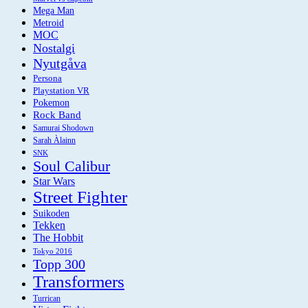
Mega Man
Metroid
MOC
Nostalgi
Nyutgåva
Persona
Playstation VR
Pokemon
Rock Band
Samurai Shodown
Sarah Àlainn
SNK
Soul Calibur
Star Wars
Street Fighter
Suikoden
Tekken
The Hobbit
Tokyo 2016
Topp 300
Transformers
Turrican