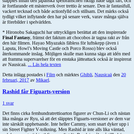
släpptes innan den japanska spelbranschen riktigt hade tagit fart, och
är fortfarande ett mästerverk över trettio år senare. Den är fantasifull,
vackert tecknad och både actionfylld och stillsam. Det märks också
tydligt vilket inflytande den har på senare verk, varav många själva
är förebilder i spelvärlden.
* Hironobu Sakaguchi har uttryckligen berättat att den inspirerade
Final Fantasy
, främst det faktum att chocobos är tagna rakt av från
den här filmen. Hayao Miyazakis fäbless för luftskepp (även i
Laputa, Howl’s Moving Castle och Porco Rosso) blev också
återkommande inslag. Möjligen skulle man kunna säga att idén med
att framma supervarelser för en enstaka jätteattack också är inspirerat
av Nausicaä.
... Läs hela texten
Detta inlägg postades i
Film
och märktes
Ghibli
,
Nausicaä
den
20
februari, 2017
av
Mikael
.
Rashid får Figuarts-version
1 svar
Det finns cirka femhundratrettioarton figurer av Chun-Li och nästan
lika många av Ryu, så att det släpptes Figuarts-versioner av dem var
inte särskilt upphetsande. Inte heller Cammy, som snart dyker upp i
sin Street Fighter V-tolkning. Men Rashid är inte alls lika väntad,