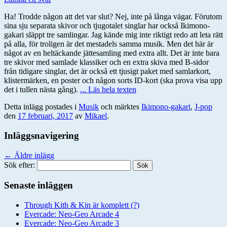
Ha! Trodde någon att det var slut? Nej, inte på långa vägar. Förutom
sina sju separata skivor och tjugotalet singlar har också Ikimono-
gakari släppt tre samlingar. Jag kände mig inte riktigt redo att leta rätt
på alla, för troligen är det mestadels samma musik. Men det här är
något av en heltäckande jättesamling med extra allt. Det är inte bara
tre skivor med samlade klassiker och en extra skiva med B-sidor
från tidigare singlar, det är också ett tjusigt paket med samlarkort,
klistermärken, en poster och någon sorts ID-kort (ska prova visa upp
det i tullen nästa gång).
... Läs hela texten
Detta inlägg postades i
Musik
och märktes
Ikimono-gakari
,
J-pop
den
17 februari, 2017
av
Mikael
.
Inläggsnavigering
←
Äldre inlägg
Sök efter:
Senaste inläggen
Through Kith & Kin är komplett (?)
Evercade: Neo-Geo Arcade 4
Evercade: Neo-Geo Arcade 3