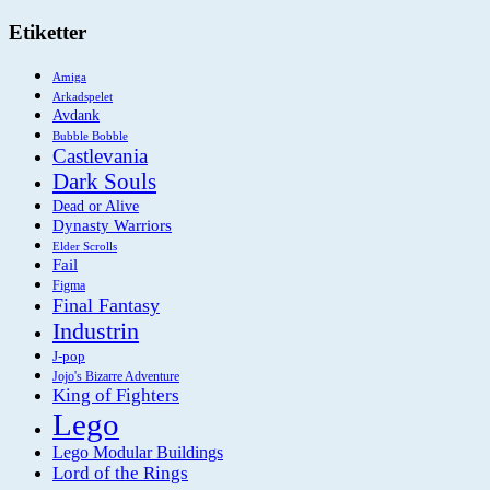
Etiketter
Amiga
Arkadspelet
Avdank
Bubble Bobble
Castlevania
Dark Souls
Dead or Alive
Dynasty Warriors
Elder Scrolls
Fail
Figma
Final Fantasy
Industrin
J-pop
Jojo's Bizarre Adventure
King of Fighters
Lego
Lego Modular Buildings
Lord of the Rings