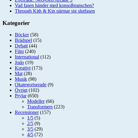
Vad fasen händer med konsolbranschen?
Through Kith & Kin närmar sig slutfasen
Kategorier
Böcker
(58)
Brädspel
(15)
Debatt
(44)
Film
(240)
International
(112)
Jodo
(19)
Kreativt
(173)
Mat
(28)
Musik
(98)
Okategoriserade
(9)
Övrigt
(102)
Prylar
(650)
Modeller
(66)
Transformers
(223)
Recensioner
(157)
1/5
(5)
2/5
(9)
3/5
(29)
4/5
(72)