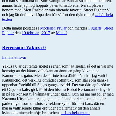
och han ser utmärkt ut! Som vanligt lär Bandai snåla på tillbehören,
annars hade jag nog hoppats på en tornado eller två att placera
honom med. Men Rashid är min ohotade favorit i Street Fighter V
och jag lär definitivt köpa den här så fort den dyker upp!
... Läs hela
texten
Detta inlägg postades i
Modeller
,
Prylar
och märktes
Figuarts
,
Street
Fighter
den
19 februari, 2017
av
Mikael
.
Recension: Yakuza 0
Lämna ett svar
Yakuza 0 är det femte spelet i serien som jag spelar, så det är väl inte
konstigt att det känns välbekant att ännu en gång kliva in på
Kamurochos gator. Men det är inte bara därför. Nu har jag varit i
Kabukicho, det verkliga området i Shinjuku som står som ganska
uppenbar förebild till Segas gangstervärld. Det var där jag besökte
ett Capcom-kafé, gick förbi den bisarra Robot Restaurant och gick
in på fel konsert två våningar under gatan. Och nu när jag följer med
Kazuma Kiryu känner jag igen en del landmärken, som den där
parkeringen som omsluts av reklamskyltar för host bars, där en
massa välfriserade killar erbjuder ett alternativ till den annars
kvinnodominerade nöjesbranschen.
... Läs hela texten