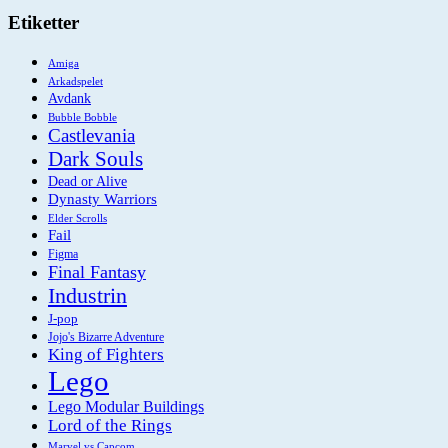
Etiketter
Amiga
Arkadspelet
Avdank
Bubble Bobble
Castlevania
Dark Souls
Dead or Alive
Dynasty Warriors
Elder Scrolls
Fail
Figma
Final Fantasy
Industrin
J-pop
Jojo's Bizarre Adventure
King of Fighters
Lego
Lego Modular Buildings
Lord of the Rings
Marvel vs Capcom