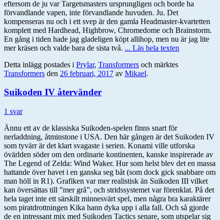
eftersom de ju var Targetsmasters ursprungligen och borde ha
förvandlande vapen, inte förvandlande huvuden. Ju. Det
kompenseras nu och i ett svep är den gamla Headmaster-kvartetten
komplett med Hardhead, Highbrow, Chromedome och Brainstorm.
En gång i tiden hade jag gladeligen köpt allihop, men nu är jag lite
mer kräsen och valde bara de sista två.
... Läs hela texten
Detta inlägg postades i
Prylar
,
Transformers
och märktes
Transformers
den
26 februari, 2017
av
Mikael
.
Suikoden IV återvänder
1 svar
Ännu ett av de klassiska Suikoden-spelen finns snart för
nerladdning, åtminstone i USA. Den här gången är det Suikoden IV
som tyvärr är det klart svagaste i serien. Konami ville utforska
övärlden söder om den ordinarie kontinenten, kanske inspirerade av
The Legend of Zelda: Wind Waker. Hur som helst blev det en massa
hattande över havet i en ganska seg båt (som dock gick snabbare om
man höll in R1). Grafiken var mer realistisk än Suikoden III vilket
kan översättas till ”mer grå”, och stridssystemet var förenklat. På det
hela taget inte ett särskilt minnesvärt spel, men några bra karaktärer
som piratdrottningen Kika hann dyka upp i alla fall. Och så gjorde
de en intressant mix med Suikoden Tactics senare, som utspelar sig