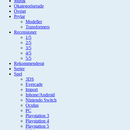
Musik
Okategoriserade
Övrigt
Prylar
Modeller
Transformers
Recensioner
1/5
2/5
3/5
4/5
5/5
Rekommenderat
Serier
Spel
3DS
Evercade
Import
Iphone/Android
Nintendo Switch
Oculus
PC
Playstation 3
Playstation 4
Playstation 5