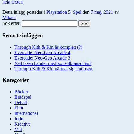
hela texten
Detta inlägg postades i
Playstation 5
,
Spel
den
7 maj, 2021
av
Mikael
.
Sök efter:
Senaste inläggen
Through Kith & Kin är komplett (?)
Evercade: Neo-Geo Arcade 4
Evercade: Neo-Geo Arcade 3
Vad fasen händer med konsolbranschen?
Through Kith & Kin närmar sig slutfasen
Kategorier
Böcker
Brädspel
Debatt
Film
International
Jodo
Kreativt
Mat