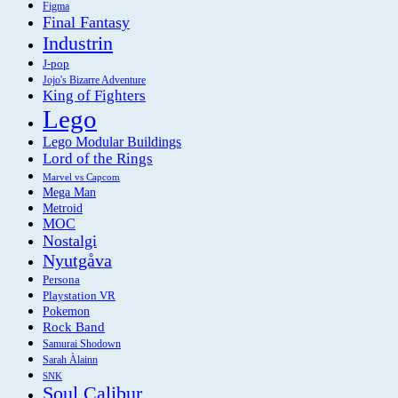
Figma
Final Fantasy
Industrin
J-pop
Jojo's Bizarre Adventure
King of Fighters
Lego
Lego Modular Buildings
Lord of the Rings
Marvel vs Capcom
Mega Man
Metroid
MOC
Nostalgi
Nyutgåva
Persona
Playstation VR
Pokemon
Rock Band
Samurai Shodown
Sarah Àlainn
SNK
Soul Calibur