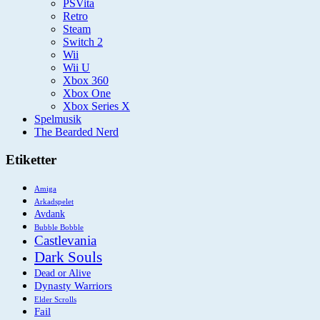
PSVita
Retro
Steam
Switch 2
Wii
Wii U
Xbox 360
Xbox One
Xbox Series X
Spelmusik
The Bearded Nerd
Etiketter
Amiga
Arkadspelet
Avdank
Bubble Bobble
Castlevania
Dark Souls
Dead or Alive
Dynasty Warriors
Elder Scrolls
Fail