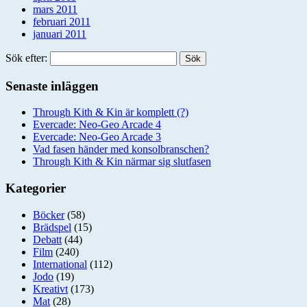
mars 2011
februari 2011
januari 2011
Sök efter:
Senaste inläggen
Through Kith & Kin är komplett (?)
Evercade: Neo-Geo Arcade 4
Evercade: Neo-Geo Arcade 3
Vad fasen händer med konsolbranschen?
Through Kith & Kin närmar sig slutfasen
Kategorier
Böcker
(58)
Brädspel
(15)
Debatt
(44)
Film
(240)
International
(112)
Jodo
(19)
Kreativt
(173)
Mat
(28)