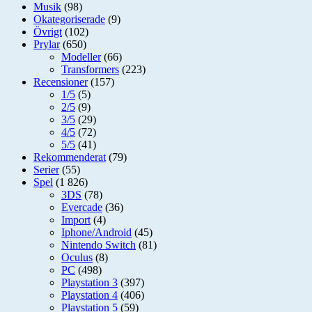
Musik
(98)
Okategoriserade
(9)
Övrigt
(102)
Prylar
(650)
Modeller
(66)
Transformers
(223)
Recensioner
(157)
1/5
(5)
2/5
(9)
3/5
(29)
4/5
(72)
5/5
(41)
Rekommenderat
(79)
Serier
(55)
Spel
(1 826)
3DS
(78)
Evercade
(36)
Import
(4)
Iphone/Android
(45)
Nintendo Switch
(81)
Oculus
(8)
PC
(498)
Playstation 3
(397)
Playstation 4
(406)
Playstation 5
(59)