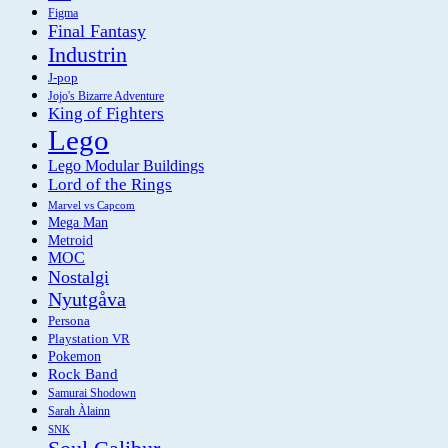
Figma
Final Fantasy
Industrin
J-pop
Jojo's Bizarre Adventure
King of Fighters
Lego
Lego Modular Buildings
Lord of the Rings
Marvel vs Capcom
Mega Man
Metroid
MOC
Nostalgi
Nyutgåva
Persona
Playstation VR
Pokemon
Rock Band
Samurai Shodown
Sarah Àlainn
SNK