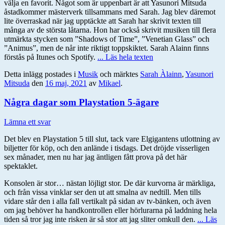
välja en favorit. Något som är uppenbart är att Yasunori Mitsuda
åstadkommer mästerverk tillsammans med Sarah. Jag blev däremot
lite överraskad när jag upptäckte att Sarah har skrivit texten till
många av de största låtarna. Hon har också skrivit musiken till flera
utmärkta stycken som ”Shadows of Time”, ”Venetian Glass” och
”Animus”, men de når inte riktigt toppskiktet. Sarah Alainn finns
förstås på Itunes och Spotify.
... Läs hela texten
Detta inlägg postades i
Musik
och märktes
Sarah Àlainn
,
Yasunori
Mitsuda
den
16 maj, 2021
av
Mikael
.
Några dagar som Playstation 5-ägare
Lämna ett svar
Det blev en Playstation 5 till slut, tack vare Elgigantens utlottning av
biljetter för köp, och den anlände i tisdags. Det dröjde visserligen
sex månader, men nu har jag äntligen fått prova på det här
spektaklet.
Konsolen är stor… nästan löjligt stor. De där kurvorna är märkliga,
och från vissa vinklar ser den ut att smalna av nedtill. Men tills
vidare står den i alla fall vertikalt på sidan av tv-bänken, och även
om jag behöver ha handkontrollen eller hörlurarna på laddning hela
tiden så tror jag inte risken är så stor att jag sliter omkull den.
... Läs