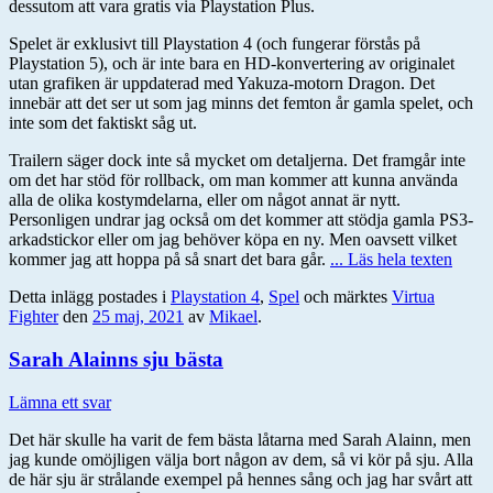
dessutom att vara gratis via Playstation Plus.
Spelet är exklusivt till Playstation 4 (och fungerar förstås på
Playstation 5), och är inte bara en HD-konvertering av originalet
utan grafiken är uppdaterad med Yakuza-motorn Dragon. Det
innebär att det ser ut som jag minns det femton år gamla spelet, och
inte som det faktiskt såg ut.
Trailern säger dock inte så mycket om detaljerna. Det framgår inte
om det har stöd för rollback, om man kommer att kunna använda
alla de olika kostymdelarna, eller om något annat är nytt.
Personligen undrar jag också om det kommer att stödja gamla PS3-
arkadstickor eller om jag behöver köpa en ny. Men oavsett vilket
kommer jag att hoppa på så snart det bara går.
... Läs hela texten
Detta inlägg postades i
Playstation 4
,
Spel
och märktes
Virtua
Fighter
den
25 maj, 2021
av
Mikael
.
Sarah Alainns sju bästa
Lämna ett svar
Det här skulle ha varit de fem bästa låtarna med Sarah Alainn, men
jag kunde omöjligen välja bort någon av dem, så vi kör på sju. Alla
de här sju är strålande exempel på hennes sång och jag har svårt att