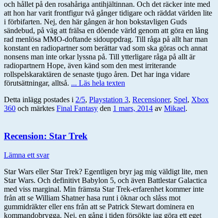
och hållet på den rosahåriga antihjältinnan. Och det räcker inte med
att hon har varit frontfigur två gånger tidigare och räddat världen lite
i förbifarten. Nej, den här gången är hon bokstavligen Guds
sändebud, på väg att frälsa en döende värld genom att göra en lång
rad menlösa MMO-doftande sidouppdrag. Till råga på allt har man
konstant en radiopartner som berättar vad som ska göras och annat
nonsens man inte orkar lyssna på. Till ytterligare råga på allt är
radiopartnern Hope, även känd som den mest irriterande
rollspelskaraktären de senaste tjugo åren. Det har inga vidare
förutsättningar, alltså.
... Läs hela texten
Detta inlägg postades i
2/5
,
Playstation 3
,
Recensioner
,
Spel
,
Xbox
360
och märktes
Final Fantasy
den
1 mars, 2014
av
Mikael
.
Recension: Star Trek
Lämna ett svar
Star Wars eller Star Trek? Egentligen bryr jag mig väldigt lite, men
Star Wars. Och definitivt Babylon 5, och även Battlestar Galactica
med viss marginal. Min främsta Star Trek-erfarenhet kommer inte
från att se William Shatner hasa runt i öknar och slåss mot
gummidräkter eller ens från att se Patrick Stewart dominera en
kommandobrygga. Nej, en gång i tiden försökte jag göra ett eget