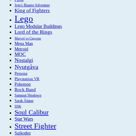
Jojo's Bizarre Adventure
King of Fighters
Lego
Lego Modular Buildings
Lord of the Rings
Marvel vs Capcom
Mega Man
Metroid
MOC
Nostalgi
Nyutgåva
Persona
Playstation VR
Pokemon
Rock Band
Samurai Shodown
Sarah Àlainn
SNK
Soul Calibur
Star Wars
Street Fighter
Suikoden