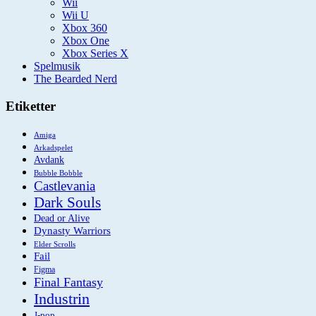
Wii
Wii U
Xbox 360
Xbox One
Xbox Series X
Spelmusik
The Bearded Nerd
Etiketter
Amiga
Arkadspelet
Avdank
Bubble Bobble
Castlevania
Dark Souls
Dead or Alive
Dynasty Warriors
Elder Scrolls
Fail
Figma
Final Fantasy
Industrin
J-pop