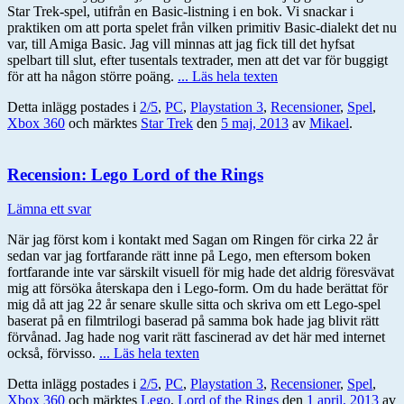
Star Trek-spel, utifrån en Basic-listning i en bok. Vi snackar i
praktiken om att porta spelet från vilken primitiv Basic-dialekt det nu
var, till Amiga Basic. Jag vill minnas att jag fick till det hyfsat
spelbart till slut, efter tusentals textrader, men att det var för buggigt
för att ha någon större poäng.
... Läs hela texten
Detta inlägg postades i
2/5
,
PC
,
Playstation 3
,
Recensioner
,
Spel
,
Xbox 360
och märktes
Star Trek
den
5 maj, 2013
av
Mikael
.
Recension: Lego Lord of the Rings
Lämna ett svar
När jag först kom i kontakt med Sagan om Ringen för cirka 22 år
sedan var jag fortfarande rätt inne på Lego, men eftersom boken
fortfarande inte var särskilt visuell för mig hade det aldrig föresvävat
mig att försöka återskapa den i Lego-form. Om du hade berättat för
mig då att jag 22 år senare skulle sitta och skriva om ett Lego-spel
baserat på en filmtrilogi baserad på samma bok hade jag blivit rätt
förvånad. Jag hade nog varit rätt fascinerad av det här med internet
också, förvisso.
... Läs hela texten
Detta inlägg postades i
2/5
,
PC
,
Playstation 3
,
Recensioner
,
Spel
,
Xbox 360
och märktes
Lego
,
Lord of the Rings
den
1 april, 2013
av