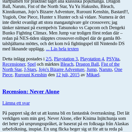
startplatsen för praktiskt taget alla klassiska pojkmanga. Dragon
Ball, Naruto, Fist of the North Star, Yu Yu Hakusho, Bleach,
Kinnikuman, Jojo’s Bizarre Adventure, Rurouni Kenshin, Bastard!!,
Yugioh, One Piece, Hunter x Hunter och så vidare. Numera är det
inte direkt ovanligt att stora mangautgivare gör crossovers; jag
tänker närmast på exempelvis Tatsunoko vs Capcom och Dengeki
Bunko Fighting Climax. Men Jump var troligen först redan där –
redan på NES-tiden släpptes crossover-rollspel där de gamla 80-
talshjältarna möttes, och det kom två fightingspel till Nintendo DS
med liknande upplägg.
... Läs hela texten
Detta inlägg postades i
2/5
,
Playstation 3
,
Playstation 4
,
PSVita
,
Recensioner
,
Spel
och märktes
Bleach
,
Dragon Ball
,
Fist of the
North Star
,
J-Stars
,
Jojo's Bizarre Adventure
,
Jump
,
Naruto
,
One
Piece
,
Rurouni Kenshin
den
12 juli, 2015
av
Mikael
.
Recension: Never Alone
Lämna ett svar
På pappret såg det ut att kunna bli en fantastisk överraskning. Det lät
verkligen som min grej. Never Alone, eller Kisima Injitchunja som
det heter på ursprungsspråket, är baserat på en folksaga från Alaskas
urbefolkning, inupiat. En ung flicka beger sig ut för att ta reda på