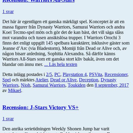
1 svar
Det här är egentligen ett ganska märkligt spel. Konceptet är att en
massa figurer från Dynasty Warriors, Samurai Warriors och andra
Koei Tecmo-spel möts och gör det de kan bäst, det vill säga slåss
mot varandra och tusen ansiktslösa trupper. I Warriors Orochi 3
finns det enligt uppgift 145 spelbara karaktärer, inklusive gäster som
Jeanne d’Arc (via Bladestorm), Momiji från Dead or Alive och, av
någon bisarr anledning, Sophitia Alexandra. Så därför känns
Warriors All-Stars som ett ganska stort kliv bakåt, även om det
blandar om ännu mer.
... Läs hela texten
Detta inlägg postades i
2/5
,
PC
,
Playstation 4
,
PSVita
,
Recensioner
,
Spel
och märktes
Atelier
,
Dead or Alive
,
Deception
,
Dynasty
Warriors
,
Nioh
,
Samurai Warriors
,
Toukiden
den
8 september, 2017
av
Mikael
.
Recension: J-Stars Victory VS+
1 svar
Den anrika serietidningen Weekly Shonen Jump har varit