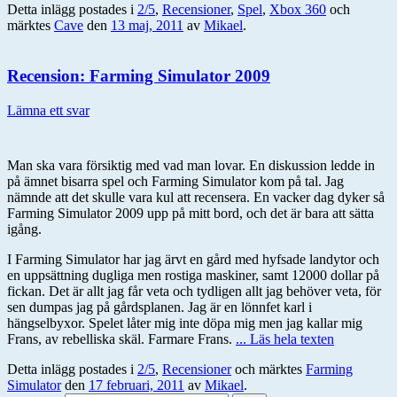
Detta inlägg postades i
2/5
,
Recensioner
,
Spel
,
Xbox 360
och
märktes
Cave
den
13 maj, 2011
av
Mikael
.
Recension: Farming Simulator 2009
Lämna ett svar
Man ska vara försiktig med vad man lovar. En diskussion ledde in
på ämnet bisarra spel och Farming Simulator kom på tal. Jag
nämnde att det skulle vara kul att recensera. En vacker dag dyker så
Farming Simulator 2009 upp på mitt bord, och det är bara att sätta
igång.
I Farming Simulator har jag ärvt en gård med hyfsade landytor och
en uppsättning dugliga men rostiga maskiner, samt 12000 dollar på
fickan. Det är allt jag får veta och tydligen allt jag behöver veta, för
sen dumpas jag på gårdsplanen. Jag är en lönnfet karl i
hängselbyxor. Spelet låter mig inte döpa mig men jag kallar mig
Frans, av rebelliska skäl. Farmare Frans.
... Läs hela texten
Detta inlägg postades i
2/5
,
Recensioner
och märktes
Farming
Simulator
den
17 februari, 2011
av
Mikael
.