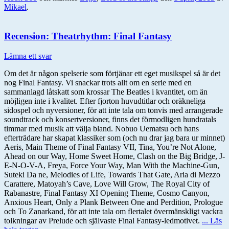
Mikael
.
Recension: Theatrhythm: Final Fantasy
Lämna ett svar
Om det är någon spelserie som förtjänar ett eget musikspel så är det
nog Final Fantasy. Vi snackar trots allt om en serie med en
sammanlagd låtskatt som krossar The Beatles i kvantitet, om än
möjligen inte i kvalitet. Efter fjorton huvudtitlar och oräkneliga
sidospel och nyversioner, för att inte tala om tonvis med arrangerade
soundtrack och konsertversioner, finns det förmodligen hundratals
timmar med musik att välja bland. Nobuo Uematsu och hans
efterträdare har skapat klassiker som (och nu drar jag bara ur minnet)
Aeris, Main Theme of Final Fantasy VII, Tina, You’re Not Alone,
Ahead on our Way, Home Sweet Home, Clash on the Big Bridge, J-
E-N-O-V-A, Freya, Force Your Way, Man With the Machine-Gun,
Suteki Da ne, Melodies of Life, Towards That Gate, Aria di Mezzo
Carattere, Matoyah’s Cave, Love Will Grow, The Royal City of
Rabanastre, Final Fantasy XI Opening Theme, Cosmo Canyon,
Anxious Heart, Only a Plank Between One and Perdition, Prologue
och To Zanarkand, för att inte tala om flertalet övermänskligt vackra
tolkningar av Prelude och självaste Final Fantasy-ledmotivet.
... Läs