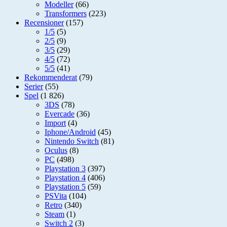
Modeller
(66)
Transformers
(223)
Recensioner
(157)
1/5
(5)
2/5
(9)
3/5
(29)
4/5
(72)
5/5
(41)
Rekommenderat
(79)
Serier
(55)
Spel
(1 826)
3DS
(78)
Evercade
(36)
Import
(4)
Iphone/Android
(45)
Nintendo Switch
(81)
Oculus
(8)
PC
(498)
Playstation 3
(397)
Playstation 4
(406)
Playstation 5
(59)
PSVita
(104)
Retro
(340)
Steam
(1)
Switch 2
(3)