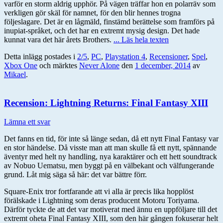
varför en storm aldrig upphör. På vägen träffar hon en polarräv som
verkligen gör skäl för namnet, för den blir hennes trogna
följeslagare. Det är en lågmäld, finstämd berättelse som framförs på
inupiat-språket, och det har en extremt mysig design. Det hade
kunnat vara det här årets Brothers.
... Läs hela texten
Detta inlägg postades i
2/5
,
PC
,
Playstation 4
,
Recensioner
,
Spel
,
Xbox One
och märktes
Never Alone
den
1 december, 2014
av
Mikael
.
Recension: Lightning Returns: Final Fantasy XIII
Lämna ett svar
Det fanns en tid, för inte så länge sedan, då ett nytt Final Fantasy var
en stor händelse. Då visste man att man skulle få ett nytt, spännande
äventyr med helt ny handling, nya karaktärer och ett hett soundtrack
av Nobuo Uematsu, men byggt på en välbekant och välfungerande
grund. Låt mig säga så här: det var bättre förr.
Square-Enix tror fortfarande att vi alla är precis lika hopplöst
förälskade i Lightning som deras producent Motoru Toriyama.
Därför tyckte de att det var motiverat med ännu en uppföljare till det
extremt oheta Final Fantasy XIII, som den här gången fokuserar helt