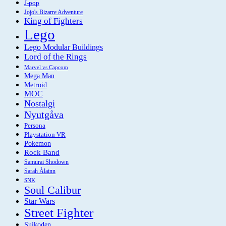
J-pop
Jojo's Bizarre Adventure
King of Fighters
Lego
Lego Modular Buildings
Lord of the Rings
Marvel vs Capcom
Mega Man
Metroid
MOC
Nostalgi
Nyutgåva
Persona
Playstation VR
Pokemon
Rock Band
Samurai Shodown
Sarah Àlainn
SNK
Soul Calibur
Star Wars
Street Fighter
Suikoden