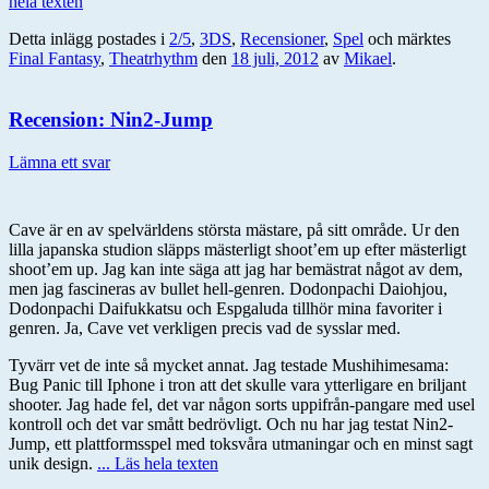
hela texten
Detta inlägg postades i
2/5
,
3DS
,
Recensioner
,
Spel
och märktes
Final Fantasy
,
Theatrhythm
den
18 juli, 2012
av
Mikael
.
Recension: Nin2-Jump
Lämna ett svar
Cave är en av spelvärldens största mästare, på sitt område. Ur den
lilla japanska studion släpps mästerligt shoot’em up efter mästerligt
shoot’em up. Jag kan inte säga att jag har bemästrat något av dem,
men jag fascineras av bullet hell-genren. Dodonpachi Daiohjou,
Dodonpachi Daifukkatsu och Espgaluda tillhör mina favoriter i
genren. Ja, Cave vet verkligen precis vad de sysslar med.
Tyvärr vet de inte så mycket annat. Jag testade Mushihimesama:
Bug Panic till Iphone i tron att det skulle vara ytterligare en briljant
shooter. Jag hade fel, det var någon sorts uppifrån-pangare med usel
kontroll och det var smått bedrövligt. Och nu har jag testat Nin2-
Jump, ett plattformsspel med toksvåra utmaningar och en minst sagt
unik design.
... Läs hela texten