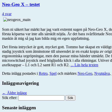
Neo-Geo X – testet
4 svar
Som ni säkert har märkt har jag varit extremt sugen på Neo-Geo X, de
första köparna var inte alls särskilt nöjda. Är det bara svårflörtade 
maskin åt mig så jag kan bilda mig en egen uppfattning.
Det första intrycket är gott, mycket gott. Tommo har skapat en väldi
stadig joystick som åtminstone till utseendet är en exakt kopia av or
ergonomiska urgröpningar, men den passar mina händer utmärkt. De f
microswitchad joystick med högljudda klick i alla riktningar. Utöver 
axelknappar – L1 och L2 samt R1 och R2.
... Läs hela texten
Detta inlägg postades i
Retro
,
Spel
och märktes
Neo-Geo
,
Nyutgåva
,
Inläggsnavigering
←
Äldre inlägg
Sök efter:
Senaste inläggen