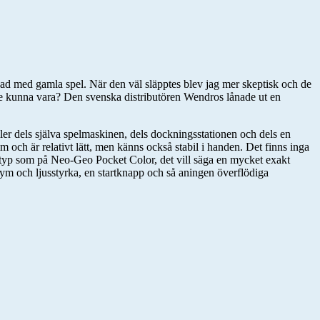
ad med gamla spel. När den väl släpptes blev jag mer skeptisk och de
kulle kunna vara? Den svenska distributören Wendros lånade ut en
er dels själva spelmaskinen, dels dockningsstationen och dels en
och är relativt lätt, men känns också stabil i handen. Det finns inga
typ som på Neo-Geo Pocket Color, det vill säga en mycket exakt
lym och ljusstyrka, en startknapp och så aningen överflödiga