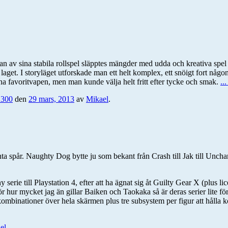
idan av sina stabila rollspel släpptes mängder med udda och kreativa sp
et laget. I storyläget utforskade man ett helt komplex, ett snöigt fort 
gna favoritvapen, men man kunde välja helt fritt efter tycke och smak.
..
 300
den
29 mars, 2013
av
Mikael
.
 spår. Naughty Dog bytte ju som bekant från Crash till Jak till Uncharte
serie till Playstation 4, efter att ha ägnat sig åt Guilty Gear X (plus l
ör hur mycket jag än gillar Baiken och Taokaka så är deras serier lite för
tkombinationer över hela skärmen plus tre subsystem per figur att hålla
el
.