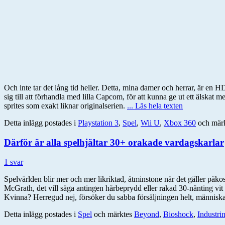
Och inte tar det lång tid heller. Detta, mina damer och herrar, är en HD
sig till att förhandla med lilla Capcom, för att kunna ge ut ett äls
sprites som exakt liknar originalserien.
... Läs hela texten
Detta inlägg postades i
Playstation 3
,
Spel
,
Wii U
,
Xbox 360
och mär
Därför är alla spelhjältar 30+ orakade vardagskarlar
1 svar
Spelvärlden blir mer och mer likriktad, åtminstone när det gäller påko
McGrath, det vill säga antingen hårbeprydd eller rakad 30-nånting vit 
Kvinna? Herregud nej, försöker du sabba försäljningen helt, människ
Detta inlägg postades i
Spel
och märktes
Beyond
,
Bioshock
,
Industri