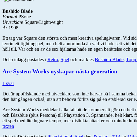
Bushido Blade
Format
PSone
Utvecklare
Square/Lightweight
År
1998
Ett tag var Square den största och mest kreativa spelutgivaren. Vid s
teorin ett fightingspel, men helt annorlunda än vad vi hade sett vid d
höll till. Var och en av de sex hjältarna hade en egen berättelse och e
Detta inlägg postades i
Retro
,
Spel
och märktes
Bushido Blade
,
Topp
Arc System Works nyskapar nästa generation
1 svar
Det är uppfriskande med utvecklare som inte harvar på i samma bekanta
den här gången också, utan att behöva förlita sig på en etablerad serie.
Arc System Works meddelar i alla fall att de kommer att göra en helt ny 
och Blazblue (plus Persona) till Playstation 3. Spännande, helt klart, f
ett spel med lite lugnare tempo, mer distinkta attacker och mindre luf
texten
Detta inlägg postades i
Playstation 4
,
Spel
den
28 mars, 2013
av
Mika