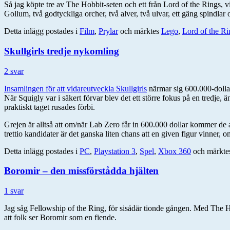
Så jag köpte tre av The Hobbit-seten och ett från Lord of the Rings, 
Gollum, två godtyckliga orcher, två alver, två ulvar, ett gäng spindlar 
Detta inlägg postades i
Film
,
Prylar
och märktes
Lego
,
Lord of the Ri
Skullgirls tredje nykomling
2 svar
Insamlingen för att vidareutveckla Skullgirls
närmar sig 600.000-dollar
När Squigly var i säkert förvar blev det ett större fokus på en tredje
praktiskt taget rusades förbi.
Grejen är alltså att om/när Lab Zero får in 600.000 dollar kommer de a
trettio kandidater är det ganska liten chans att en given figur vinner, 
Detta inlägg postades i
PC
,
Playstation 3
,
Spel
,
Xbox 360
och märkt
Boromir – den missförstådda hjälten
1 svar
Jag såg Fellowship of the Ring, för sisådär tionde gången. Med The Hob
att folk ser Boromir som en fiende.