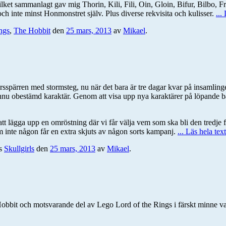
vilket sammanlagt gav mig Thorin, Kili, Fili, Oin, Gloin, Bifur, Bilbo,
och inte minst Honmonstret själv. Plus diverse rekvisita och kulisser.
...
ngs
,
The Hobbit
den
25 mars, 2013
av
Mikael
.
sspärren med stormsteg, nu när det bara är tre dagar kvar på insamlingen
, ännu obestämd karaktär. Genom att visa upp nya karaktärer på löpande ba
tt lägga upp en omröstning där vi får välja vem som ska bli den tredje fi
om inte någon får en extra skjuts av någon sorts kampanj.
... Läs hela tex
es
Skullgirls
den
25 mars, 2013
av
Mikael
.
bit och motsvarande del av Lego Lord of the Rings i färskt minne var de