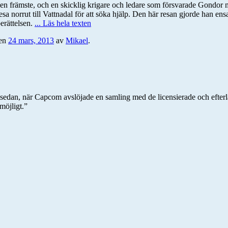
h den främste, och en skicklig krigare och ledare som försvarade Gondor
sa norrut till Vattnadal för att söka hjälp. Den här resan gjorde han en
erättelsen.
... Läs hela texten
en
24 mars, 2013
av
Mikael
.
ar sedan, när Capcom avslöjade en samling med de licensierade och e
möjligt.”