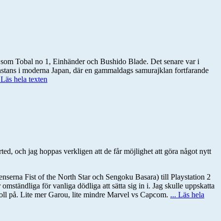
el som Tobal no 1, Einhänder och Bushido Blade. Det senare var i
någonstans i moderna Japan, där en gammaldags samurajklan fortfarande
. Läs hela texten
d, och jag hoppas verkligen att de får möjlighet att göra något nytt
icenserna Fist of the North Star och Sengoku Basara) till Playstation 2
 omständliga för vanliga dödliga att sätta sig in i. Jag skulle uppskatta
 koll på. Lite mer Garou, lite mindre Marvel vs Capcom.
... Läs hela