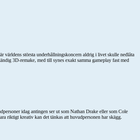
där världens största underhållningskoncern aldrig i livet skulle nedlåta
llständig 3D-remake, med till synes exakt samma gameplay fast med
huvudpersoner idag antingen ser ut som Nathan Drake eller som Cole
ara riktigt kreativ kan det tänkas att huvudpersonen har skägg.