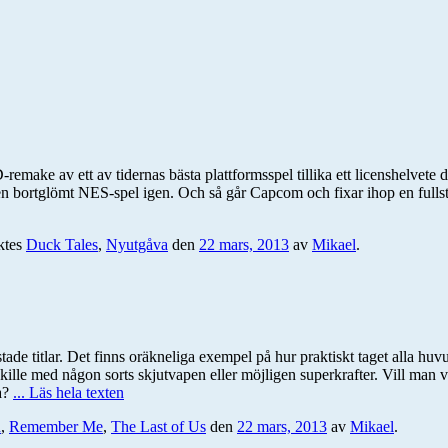
-remake av ett av tidernas bästa plattformsspel tillika ett licenshelvete 
kat men bortglömt NES-spel igen. Och så går Capcom och fixar ihop en fu
ktes
Duck Tales
,
Nyutgåva
den
22 mars, 2013
av
Mikael
.
stade titlar. Det finns oräkneliga exempel på hur praktiskt taget alla 
kille med någon sorts skjutvapen eller möjligen superkrafter. Vill man v
a?
... Läs hela texten
n
,
Remember Me
,
The Last of Us
den
22 mars, 2013
av
Mikael
.