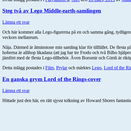
Steg två av Lego Middle-earth-samlingen
Lämna ett svar
Och här kommer alla Lego-figurerna på en och samma gång, tydligen. Ig
veckors mellanrum.
Nåja. Därmed är åtminstone min samling klar för tillfället. De flesta p
hoberna är allihop likadana (att jag har tre Frodo och två Bilbo hjäl
jämfört med de flesta Lego-tillbehör. Även Boromir och Gimli är riktig
Detta inlägg postades i
Film
,
Prylar
och märktes
Lego
,
Lord of the Ri
En ganska grym Lord of the Rings-cover
Lämna ett svar
Hittade just den här, en rätt sjysst tolkning av Howard Shores fantas