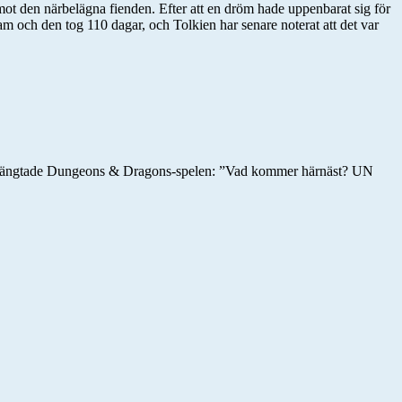
 mot den närbelägna fienden. Efter att en dröm hade uppenbarat sig för
sam och den tog 110 dagar, och Tolkien har senare noterat att det var
fterlängtade Dungeons & Dragons-spelen: ”Vad kommer härnäst? UN