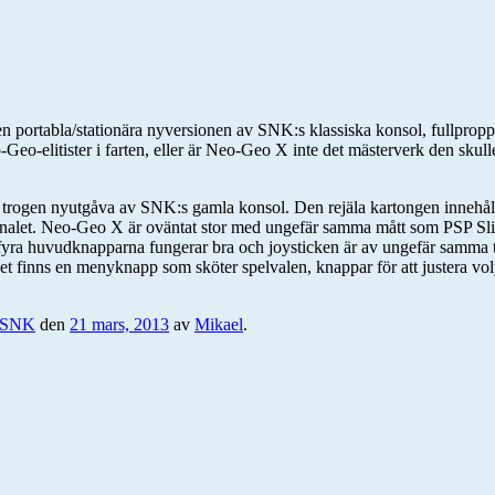
n portabla/stationära nyversionen av SNK:s klassiska konsol, fullpropp
Neo-Geo-elitister i farten, eller är Neo-Geo X inte det mästerverk den s
gt trogen nyutgåva av SNK:s gamla konsol. Den rejäla kartongen innehåll
iginalet. Neo-Geo X är oväntat stor med ungefär samma mått som PSP Slim 
yra huvudknapparna fungerar bra och joysticken är av ungefär samma 
det finns en menyknapp som sköter spelvalen, knappar för att justera vo
SNK
den
21 mars, 2013
av
Mikael
.