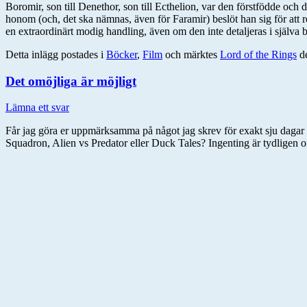
Boromir, son till Denethor, son till Ecthelion, var den förstfödde oc
honom (och, det ska nämnas, även för Faramir) beslöt han sig för att re
en extraordinärt modig handling, även om den inte detaljeras i själva b
Detta inlägg postades i
Böcker
,
Film
och märktes
Lord of the Rings
d
Det omöjliga är möjligt
Lämna ett svar
Får jag göra er uppmärksamma på något jag skrev för exakt sju dag
Squadron, Alien vs Predator eller Duck Tales? Ingenting är tydligen o