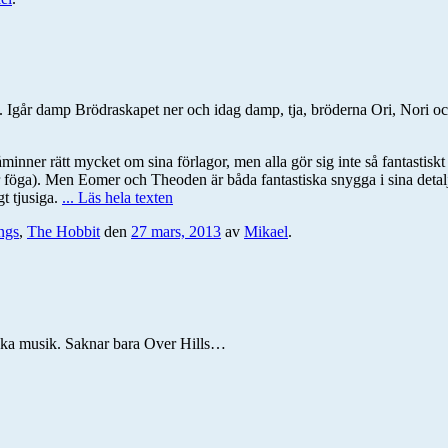
år damp Brödraskapet ner och idag damp, tja, bröderna Ori, Nori och Dor
åminner rätt mycket om sina förlagor, men alla gör sig inte så fantastisk
per föga). Men Eomer och Theoden är båda fantastiska snygga i sina deta
t tjusiga.
... Läs hela texten
ngs
,
The Hobbit
den
27 mars, 2013
av
Mikael
.
tiska musik. Saknar bara Over Hills…