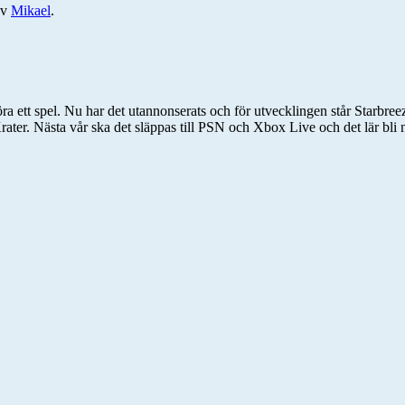
av
Mikael
.
göra ett spel. Nu har det utannonserats och för utvecklingen står Starbre
ter. Nästa vår ska det släppas till PSN och Xbox Live och det lär bli n