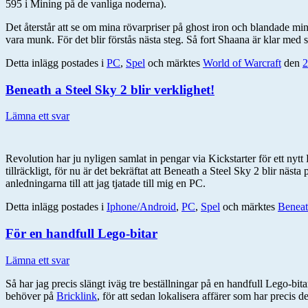
595 i Mining på de vanliga noderna).
Det återstår att se om mina rövarpriser på ghost iron och blandade mine
vara munk. För det blir förstås nästa steg. Så fort Shaana är klar med 
Detta inlägg postades i
PC
,
Spel
och märktes
World of Warcraft
den
2
Beneath a Steel Sky 2 blir verklighet!
Lämna ett svar
Revolution har ju nyligen samlat in pengar via Kickstarter för ett nyt
tillräckligt, för nu är det bekräftat att Beneath a Steel Sky 2 blir nä
anledningarna till att jag tjatade till mig en PC.
Detta inlägg postades i
Iphone/Android
,
PC
,
Spel
och märktes
Beneat
För en handfull Lego-bitar
Lämna ett svar
Så har jag precis slängt iväg tre beställningar på en handfull Lego-bit
behöver på
Bricklink
, för att sedan lokalisera affärer som har precis de