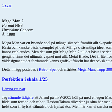
1 svar
Mega Man 2
Format
NES
Utvecklare
Capcom
År
1990
Mega Man var ett lysande spel på många sätt och framför allt skapade 
första och kanske bästa exemplet på det. Många oväsentliga idéer som
banor etablerades. Men det som gör Mega Man 2 till det bästa i serien oc
gengäld finns det ultimata vapnet mot allt, Metal Blade. Det är lite 
väldesignat att det fortfarande känns grafiskt fräscht har det också ett
Detta inlägg postades i
Retro
,
Spel
och märktes
Mega Man
,
Topp 300
Perfektion i skala 1/25
Lämna ett svar
Jag
nämnde tidigare
att Jarrod på TFW2005 höll på med en egen Master
både som fordon och robot. Hasbro/Takara tillverkar ju såna här men de
helst som är hyfsat välmålad och hyfsat stor. Men här kan vi snacka o