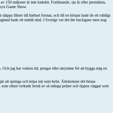
v 150 miljoner är inte kattskit. Fortfarande, sju år efter premiären,
å Tokyo Game Show.
pa filmer till bärbart format, och till en början hade de ett väldigt
gland hade ett stabilt stöd. I Sverige var det lite hackigare men nog
en. Och jag har varken tid, pengar eller utrymme för att bygga mig en
går att springa och köpa när som helst. Åtminstone det bruna
lego, som oftast verkade bestå av så många pelare och öppna väggar som