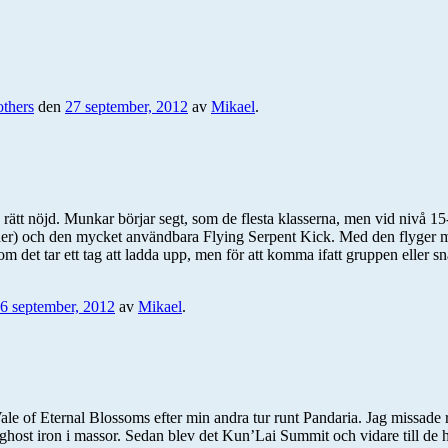
others
den
27 september, 2012
av
Mikael
.
 rätt nöjd. Munkar börjar segt, som de flesta klasserna, men vid nivå 15
der) och den mycket användbara Flying Serpent Kick. Med den flyger man f
m det tar ett tag att ladda upp, men för att komma ifatt gruppen eller sn
6 september, 2012
av
Mikael
.
 Vale of Eternal Blossoms efter min andra tur runt Pandaria. Jag missade
ghost iron i massor. Sedan blev det Kun’Lai Summit och vidare till de hög