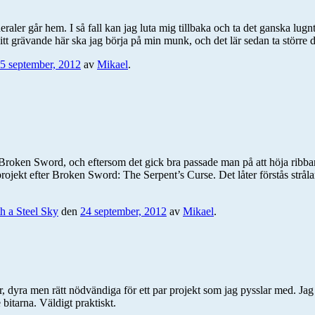
raler går hem. I så fall kan jag luta mig tillbaka och ta det ganska lugn
sitt grävande här ska jag börja på min munk, och det lär sedan ta större 
5 september, 2012
av
Mikael
.
t Broken Sword, och eftersom det gick bra passade man på att höja ribba
sta projekt efter Broken Sword: The Serpent’s Curse. Det låter förstås str
h a Steel Sky
den
24 september, 2012
av
Mikael
.
ar, dyra men rätt nödvändiga för ett par projekt som jag pysslar med. Ja
 bitarna. Väldigt praktiskt.