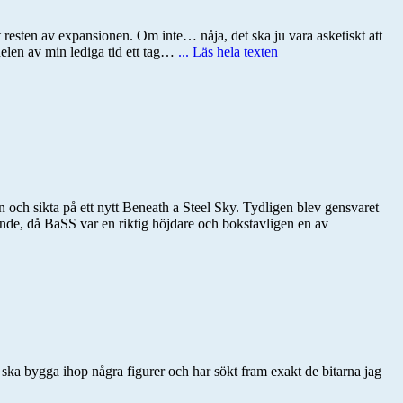
t resten av expansionen. Om inte… nåja, det ska ju vara asketiskt att
delen av min lediga tid ett tag…
... Läs hela texten
n och sikta på ett nytt Beneath a Steel Sky. Tydligen blev gensvaret
ålande, då BaSS var en riktig höjdare och bokstavligen en av
g ska bygga ihop några figurer och har sökt fram exakt de bitarna jag