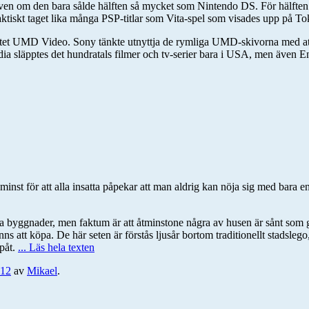
, även om den bara sålde hälften så mycket som Nintendo DS. För hälften a
ar praktiskt taget lika många PSP-titlar som Vita-spel som visades upp p
t UMD Video. Sony tänkte utnyttja de rymliga UMD-skivorna med att släp
pedia släpptes det hundratals filmer och tv-serier bara i USA, men även En
 minst för att alla insatta påpekar att man aldrig kan nöja sig med bara 
da byggnader, men faktum är att åtminstone några av husen är sånt som 
inns att köpa. De här seten är förstås ljusår bortom traditionellt stads
ppåt.
... Läs hela texten
012
av
Mikael
.