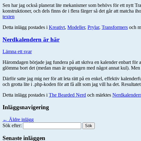
Sen har jag också planerat lite mekanismer som behövs för ett nytt Tra
konstruktioner, och dels finns de i flera färger så det går att matcha i
texten
Detta inlägg postades i
Kreativt
,
Modeller
,
Prylar
,
Transformers
och m
Nerdkalendern är här
Lämna ett svar
Häromdagen började jag fundera på att skriva en kalender enbart för 
glömma bort det (medan man är upptagen med något annat kul). Men varf
Därför satte jag mig ner för att leta rätt på en enkel, effektiv kalende
och grotta lite i .php-koden för att få allt som jag vill ha det. Resu
Detta inlägg postades i
The Bearded Nerd
och märktes
Nerdkalender
Inläggsnavigering
←
Äldre inlägg
Sök efter:
Senaste inläggen