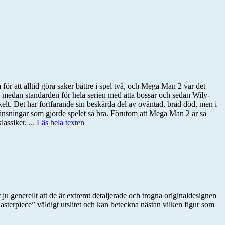
r att alltid göra saker bättre i spel två, och Mega Man 2 var det
, medan standarden för hela serien med åtta bossar och sedan Wily-
nkelt. Det har fortfarande sin beskärda del av oväntad, bråd död, men i
ränsningar som gjorde spelet så bra. Förutom att Mega Man 2 är så
klassiker.
... Läs hela texten
 generellt att de är extremt detaljerade och trogna originaldesignen
asterpiece” väldigt utslitet och kan beteckna nästan vilken figur som