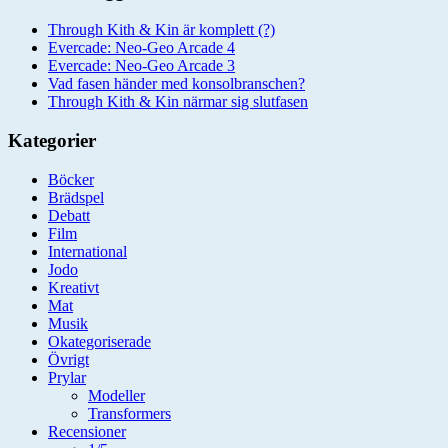
Through Kith & Kin är komplett (?)
Evercade: Neo-Geo Arcade 4
Evercade: Neo-Geo Arcade 3
Vad fasen händer med konsolbranschen?
Through Kith & Kin närmar sig slutfasen
Kategorier
Böcker
Brädspel
Debatt
Film
International
Jodo
Kreativt
Mat
Musik
Okategoriserade
Övrigt
Prylar
Modeller
Transformers
Recensioner