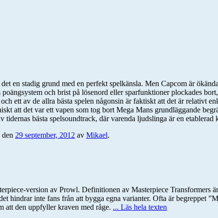
det en stadig grund med en perfekt spelkänsla. Men Capcom är ökända fö
 poängsystem och brist på lösenord eller sparfunktioner plockades bort
h ett av de allra bästa spelen någonsin är faktiskt att det är relativt e
ironiskt att det var ett vapen som tog bort Mega Mans grundläggande beg
 av tidernas bästa spelsoundtrack, där varenda ljudslinga är en etablerad 
den
29 september, 2012
av
Mikael
.
piece-version av Prowl. Definitionen av Masterpiece Transformers är ju
t hindrar inte fans från att bygga egna varianter. Ofta är begreppet ”M
m att den uppfyller kraven med råge.
... Läs hela texten