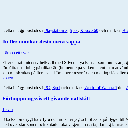
Detta inlägg postades i
Playstation 3
,
Spel
,
Xbox 360
och märktes
Br
Ju fler munkar desto mera soppa
Lämna ett svar
Efter en rätt intensiv helkväll med Silvers nya karriär som munk är jag
förbättrad rullning på olika sätt (beroende på vilken talent man använ
kan missbrukas på flera sätt. För längre resor är den meningslös efterso
texten
Detta inlägg postades i
PC
,
Spel
och märktes
World of Warcraft
den
2
Förhoppningsvis ett givande nattskift
1 svar
Klockan är drygt halv fyra och nu sitter jag och Shaana på flyget till
helt över startzonen och kutade raka vägen in i nästa, där jag farmade 