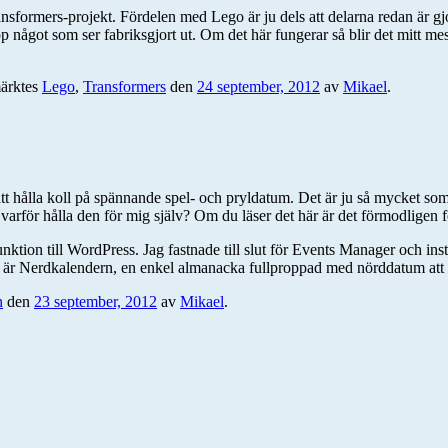
nsformers-projekt. Fördelen med Lego är ju dels att delarna redan är gjo
hop något som ser fabriksgjort ut. Om det här fungerar så blir det mitt me
ärktes
Lego
,
Transformers
den
24 september, 2012
av
Mikael
.
att hålla koll på spännande spel- och pryldatum. Det är ju så mycket s
ör hålla den för mig själv? Om du läser det här är det förmodligen för
rfunktion till WordPress. Jag fastnade till slut för Events Manager och ins
ltatet är Nerdkalendern, en enkel almanacka fullproppad med nörddatum at
n
den
23 september, 2012
av
Mikael
.