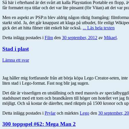
Så här i efterhand är det svårt att kalla Playstation Portable en flopp
får formatet nya titlar och det var lite pinsamt (för Vitan) att det v
Men en aspekt av PSP:n blev aldrig någon riktig framgång: filmformate
starkt stöd. Ja, det går knappast att klaga på utbudet, för enligt Wiki
gick det att hitta filmer rätt enkelt här också.
... Läs hela texten
Detta inlägg postades i
Film
den
30 september, 2012
av
Mikael
.
Stad i plast
Lämna ett svar
Jag håller mig fortfarande från att börja köpa Lego Creator-seten, inte
liten stad i Lego-format. Fast nog blir jag sugen.
Det där är visserligen en utställning och med massvis av specialbygg
stadshuset med ett torn och brandkåren till höger om hotellet vet jag f
möjligt. Och så kostar de därefter, med riktpris på 1500 kronor och u
Detta inlägg postades i
Prylar
och märktes
Lego
den
30 september, 2
300 toppspel #62: Mega Man 2