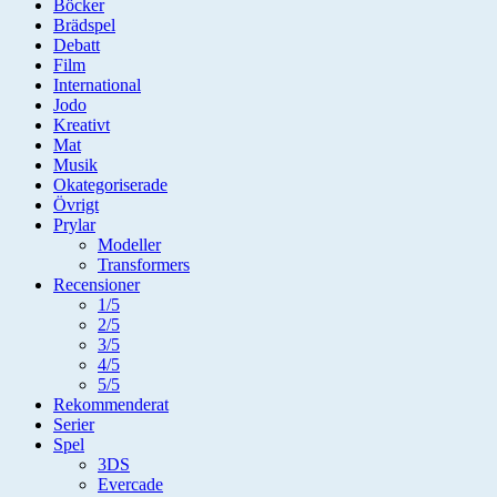
Böcker
Brädspel
Debatt
Film
International
Jodo
Kreativt
Mat
Musik
Okategoriserade
Övrigt
Prylar
Modeller
Transformers
Recensioner
1/5
2/5
3/5
4/5
5/5
Rekommenderat
Serier
Spel
3DS
Evercade