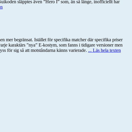
Suikoden släpptes även ”Hero I” som, än så länge, inofficiellt har
en
 mer begränsat. Istället för specifika matcher där specifika priser
 varje karaktärs ”nya” E-kostym, som fanns i tidigare versioner men
yss för sig så att motståndarna känns varierade.
... Läs hela texten