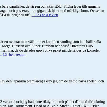
bara paralleller, det är ren och skär stöld. Flicka lever tillsammans
 skogen och passerar… en gigantisk hjort med märkliga horn. Oc sedan
 NÅGON originell idé.
... Läs hela texten
on är en oväntat men välkommet komplett samling som innehåller alla
2. Mega Turrican och Super Turrican har också Director’s Cut-
lt i samma, då de delades upp i olika paket när de såldes på konsoler
... Läs hela texten
éet (av den japanska premiären) skrev jag om de trettio bästa spelen, och
2 var total och jag hade inte riktigt kommit på det där med förbokning
 Tekken Tag Tournament, Dead or Alive 2, Street Fighter EX3, Ridge