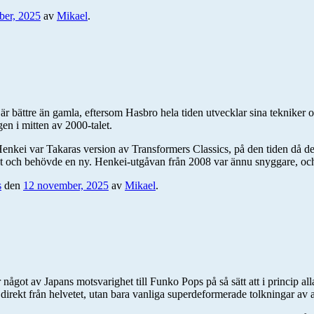
ber, 2025
av
Mikael
.
är bättre än gamla, eftersom Hasbro hela tiden utvecklar sina tekniker o
gen i mitten av 2000-talet.
Henkei var Takaras version av Transformers Classics, på den tiden då d
ekt och behövde en ny. Henkei-utgåvan från 2008 var ännu snyggare, oc
s
den
12 november, 2025
av
Mikael
.
 något av Japans motsvarighet till Funko Pops på så sätt att i princip a
 direkt från helvetet, utan bara vanliga superdeformerade tolkningar av 