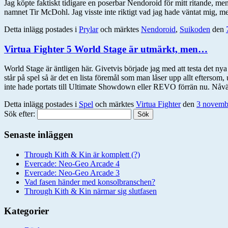
Jag köpte faktiskt tidigare en poserbar Nendoroid för mitt ritande, me
namnet Tir McDohl. Jag visste inte riktigt vad jag hade väntat mig, men
Detta inlägg postades i
Prylar
och märktes
Nendoroid
,
Suikoden
den
Virtua Fighter 5 World Stage är utmärkt, men…
World Stage är äntligen här. Givetvis började jag med att testa det ny
står på spel så är det en lista föremål som man låser upp allt efterso
inte hade portats till Ultimate Showdown eller REVO förrän nu. Nåväl, 
Detta inlägg postades i
Spel
och märktes
Virtua Fighter
den
3 novemb
Sök efter:
Senaste inläggen
Through Kith & Kin är komplett (?)
Evercade: Neo-Geo Arcade 4
Evercade: Neo-Geo Arcade 3
Vad fasen händer med konsolbranschen?
Through Kith & Kin närmar sig slutfasen
Kategorier