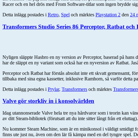
Racer och en hel drös med From Software-titlar som ingen brydde sig om
Detta inlägg postades i
Retro
,
Spel
och märktes
Playstation 2
den
24 
Transformers Studio Series 86 Perceptor, Ratbat oc
Nyligen släppte Hasbro en ny version av Perceptor, baserad på hans des
har de släppt en ny variant som också har en nyversion av Ratbat. Jas
Perceptor och Ratbat har förstås absolut inte ett skvatt gemensamt, för
tillbaka med sina egna kassetter, inklusive Ramhorn, så varför detta p
Detta inlägg postades i
Prylar
,
Transformers
och märktes
Transformer
Valve gör storkliv in i konsolvärlden
Idag utannonserade Valve hela tre nya hårdvaror som i teorin kan vänd
av ditt Steam-bibliotek (förutsatt att du inte sitter långt från ett eluttag).
Nu kommer Steam Machine, som är en minikonsol i väldigt smidigt for
finns ute just nu, även om den lär få kämpa med en del tyngre spel.