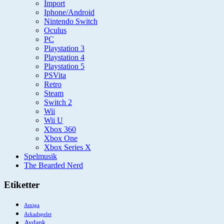
Import
Iphone/Android
Nintendo Switch
Oculus
PC
Playstation 3
Playstation 4
Playstation 5
PSVita
Retro
Steam
Switch 2
Wii
Wii U
Xbox 360
Xbox One
Xbox Series X
Spelmusik
The Bearded Nerd
Etiketter
Amiga
Arkadspelet
Avdank