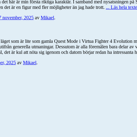
n det här är min första riktiga karaktär. I samband med nysatsningen på 
 det är en figur med fler möjligheter än jag hade trott.
... Läs hela text
7 november, 2025
av
Mikael
.
a läget som är lite som gamla Quest Mode i Virtua Fighter 4 Evolution men
m, utifrån generella utmaningar. Dessutom är alla föremålen bara delar av
det är kul att nöta sig igenom och datorn börjar redan ha intressanta h
er, 2025
av
Mikael
.