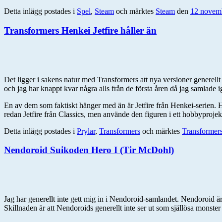
Detta inlägg postades i
Spel
,
Steam
och märktes
Steam
den
12 novem
Transformers Henkei Jetfire håller än
Det ligger i sakens natur med Transformers att nya versioner generellt 
och jag har knappt kvar några alls från de första åren då jag samlade i
En av dem som faktiskt hänger med än är Jetfire från Henkei-serien. 
redan Jetfire från Classics, men använde den figuren i ett hobbyproj
Detta inlägg postades i
Prylar
,
Transformers
och märktes
Transformer
Nendoroid Suikoden Hero I (Tir McDohl)
Jag har generellt inte gett mig in i Nendoroid-samlandet. Nendoroid är
Skillnaden är att Nendoroids generellt inte ser ut som själlösa monster