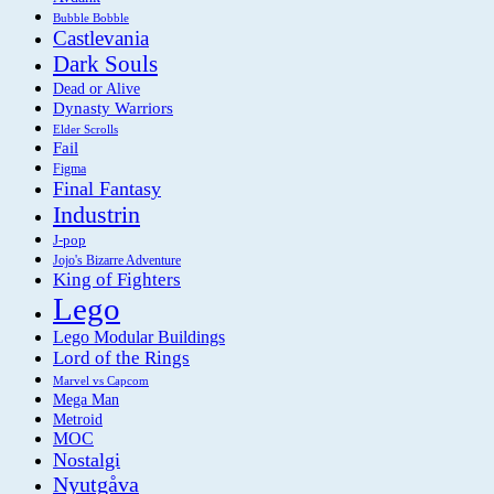
Bubble Bobble
Castlevania
Dark Souls
Dead or Alive
Dynasty Warriors
Elder Scrolls
Fail
Figma
Final Fantasy
Industrin
J-pop
Jojo's Bizarre Adventure
King of Fighters
Lego
Lego Modular Buildings
Lord of the Rings
Marvel vs Capcom
Mega Man
Metroid
MOC
Nostalgi
Nyutgåva