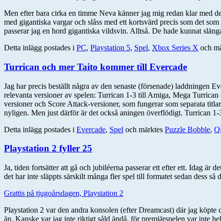
Men efter bara cirka en timme Neva känner jag mig redan klar med det. De
med gigantiska vargar och slåss med ett kortsvärd precis som det so
passerar jag en hord gigantiska vildsvin. Alltså. De hade kunnat slänga
Detta inlägg postades i
PC
,
Playstation 5
,
Spel
,
Xbox Series X
och mä
Turrican och mer Taito kommer till Evercade
Jag har precis beställt några av den senaste (försenade) laddningen E
relevanta versioner av spelen: Turrican 1-3 till Amiga, Mega Turrica
versioner och Score Attack-versioner, som fungerar som separata titlar 
nyligen. Men just därför är det också aningen överflödigt. Turrican 1
Detta inlägg postades i
Evercade
,
Spel
och märktes
Puzzle Bobble
,
Q
Playstation 2 fyller 25
Ja, tiden fortsätter att gå och jubiléerna passerar ett efter ett. Idag ä
det har inte släppts särskilt många fler spel till formatet sedan dess så d
Grattis på tjugoårsdagen, Playstation 2
Playstation 2 var den andra konsolen (efter Dreamcast) där jag köpte 
än. Kanske var jag inte riktigt såld ändå, för premiärspelen var inte