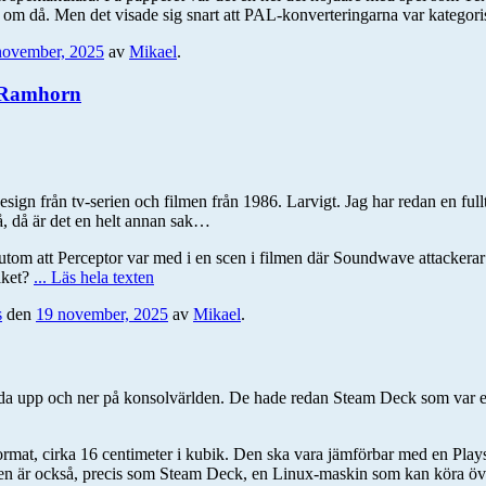
 då. Men det visade sig snart att PAL-konverteringarna var kategoriskt 
november, 2025
av
Mikael
.
h Ramhorn
ign från tv-serien och filmen från 1986. Larvigt. Jag har redan en fullt
å, då är det en helt annan sak…
utom att Perceptor var med i en scen i filmen där Soundwave attackerar o
aket?
... Läs hela texten
s
den
19 november, 2025
av
Mikael
.
a upp och ner på konsolvärlden. De hade redan Steam Deck som var ett a
mat, cirka 16 centimeter i kubik. Den ska vara jämförbar med en Plays
 Den är också, precis som Steam Deck, en Linux-maskin som kan köra ö