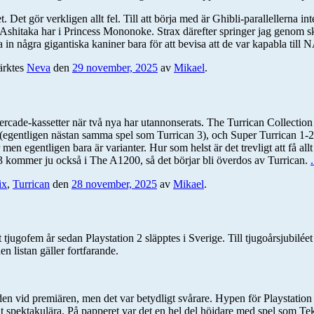
t gör verkligen allt fel. Till att börja med är Ghibli-parallellerna inte 
m Ashitaka har i Princess Mononoke. Strax därefter springer jag genom
 in några gigantiska kaniner bara för att bevisa att de var kapabla till
rktes
Neva
den
29 november, 2025
av
Mikael
.
vercade-kassetter när två nya har utannonserats. The Turrican Collecti
n (egentligen nästan samma spel som Turrican 3), och Super Turrican 1-
men egentligen bara är varianter. Hur som helst är det trevligt att få al
-3 kommer ju också i The A1200, så det börjar bli överdos av Turrican.
ix
,
Turrican
den
28 november, 2025
av
Mikael
.
r det tjugofem år sedan Playstation 2 släpptes i Sverige. Till tjugoårsjubil
en listan gäller fortfarande.
den vid premiären, men det var betydligt svårare. Hypen för Playstation 
 helt spektakulära. På papperet var det en hel del höjdare med spel som