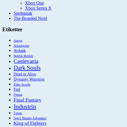
Xbox One
Xbox Series X
Spelmusik
The Bearded Nerd
Etiketter
Amiga
Arkadspelet
Avdank
Bubble Bobble
Castlevania
Dark Souls
Dead or Alive
Dynasty Warriors
Elder Scrolls
Fail
Figma
Final Fantasy
Industrin
J-pop
Jojo's Bizarre Adventure
King of Fighters