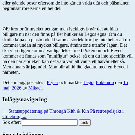
eller gående poser eftersom de inte går att vrida utåt och pälsmanen
begränsar rörelserna en hel del.
749 kronor är mycket pengar, men lyckligtvis går det att hitta
billigare nu när den finns på fler butiker än Legos egna. Om du
skulle köpa en plastmodell i samma storlek tror jag inte heller att du
kommer undan så mycket billigare, åtminstone utanför Japan. Det
ska visserligen komma vanliga lekset med Pokemon och Eevee
kommer att finnas som ”minifigur” också, så om du inte specifikt vill
ha den här storleken kan det vara värt att vänta ett halvår eller så.
Men annars är jag nöjd. Man blir alltid lite gladare med en Eevee i
närheten.
Detta inlägg postades i
Prylar
och märktes
Lego
,
Pokemon
den
15
maj, 2026
av
Mikael
.
Inläggsnavigering
←
Statusuppdatering på Through Kith & Kin
På retrospelsjakt i
Göteborg
→
Sök efter:
Senaste inläggen