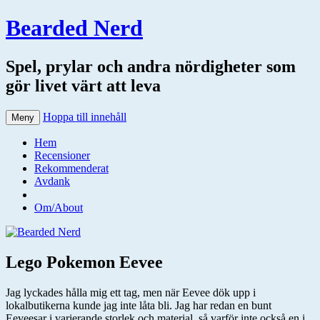
Bearded Nerd
Spel, prylar och andra nördigheter som
gör livet värt att leva
Hoppa till innehåll
Meny
Hem
Recensioner
Rekommenderat
Avdank
Om/About
Lego Pokemon Eevee
Jag lyckades hålla mig ett tag, men när Eevee dök upp i
lokalbutikerna kunde jag inte låta bli. Jag har redan en bunt
Eeveesar i varierande storlek och material, så varför inte också en i