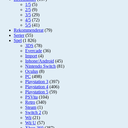
1/5
(5)
2/5
(9)
3/5
(29)
4/5
(72)
5/5
(41)
Rekommenderat
(79)
Serier
(55)
Spel
(1 826)
3DS
(78)
Evercade
(36)
Import
(4)
Iphone/Android
(45)
Nintendo Switch
(81)
Oculus
(8)
PC
(498)
Playstation 3
(397)
Playstation 4
(406)
Playstation 5
(59)
PSVita
(104)
Retro
(340)
Steam
(1)
Switch 2
(3)
Wii
(21)
Wii U
(57)
Xbox 360
(287)