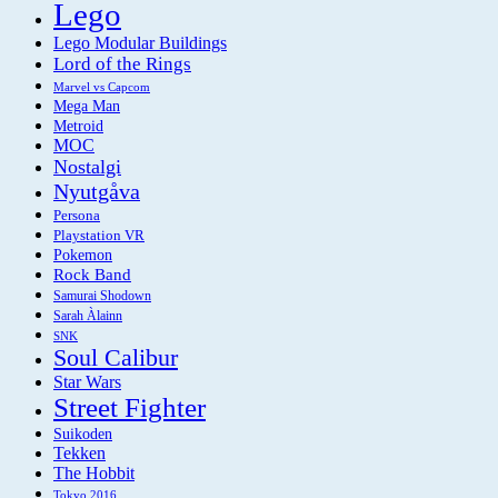
Lego
Lego Modular Buildings
Lord of the Rings
Marvel vs Capcom
Mega Man
Metroid
MOC
Nostalgi
Nyutgåva
Persona
Playstation VR
Pokemon
Rock Band
Samurai Shodown
Sarah Àlainn
SNK
Soul Calibur
Star Wars
Street Fighter
Suikoden
Tekken
The Hobbit
Tokyo 2016