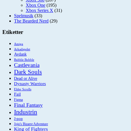
Xbox One
(195)
Xbox Series X
(31)
Spelmusik
(33)
The Bearded Nerd
(29)
Etiketter
Amiga
Arkadspelet
Avdank
Bubble Bobble
Castlevania
Dark Souls
Dead or Alive
Dynasty Warriors
Elder Scrolls
Fail
Figma
Final Fantasy
Industrin
J-pop
Jojo's Bizarre Adventure
King of Fighters