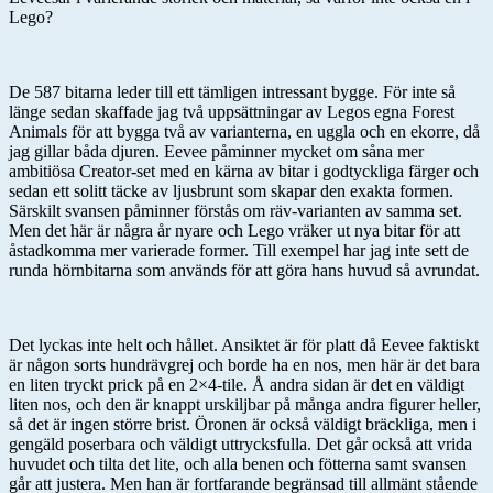
Lego?
De 587 bitarna leder till ett tämligen intressant bygge. För inte så
länge sedan skaffade jag två uppsättningar av Legos egna Forest
Animals för att bygga två av varianterna, en uggla och en ekorre, då
jag gillar båda djuren. Eevee påminner mycket om såna mer
ambitiösa Creator-set med en kärna av bitar i godtyckliga färger och
sedan ett solitt täcke av ljusbrunt som skapar den exakta formen.
Särskilt svansen påminner förstås om räv-varianten av samma set.
Men det här är några år nyare och Lego vräker ut nya bitar för att
åstadkomma mer varierade former. Till exempel har jag inte sett de
runda hörnbitarna som används för att göra hans huvud så avrundat.
Det lyckas inte helt och hållet. Ansiktet är för platt då Eevee faktiskt
är någon sorts hundrävgrej och borde ha en nos, men här är det bara
en liten tryckt prick på en 2×4-tile. Å andra sidan är det en väldigt
liten nos, och den är knappt urskiljbar på många andra figurer heller,
så det är ingen större brist. Öronen är också väldigt bräckliga, men i
gengäld poserbara och väldigt uttrycksfulla. Det går också att vrida
huvudet och tilta det lite, och alla benen och fötterna samt svansen
går att justera. Men han är fortfarande begränsad till allmänt stående