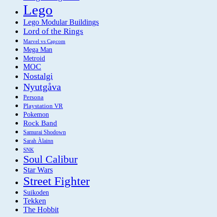
Lego
Lego Modular Buildings
Lord of the Rings
Marvel vs Capcom
Mega Man
Metroid
MOC
Nostalgi
Nyutgåva
Persona
Playstation VR
Pokemon
Rock Band
Samurai Shodown
Sarah Àlainn
SNK
Soul Calibur
Star Wars
Street Fighter
Suikoden
Tekken
The Hobbit