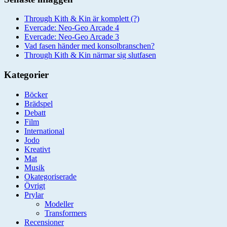
Through Kith & Kin är komplett (?)
Evercade: Neo-Geo Arcade 4
Evercade: Neo-Geo Arcade 3
Vad fasen händer med konsolbranschen?
Through Kith & Kin närmar sig slutfasen
Kategorier
Böcker
Brädspel
Debatt
Film
International
Jodo
Kreativt
Mat
Musik
Okategoriserade
Övrigt
Prylar
Modeller
Transformers
Recensioner