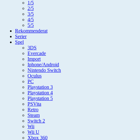
1/5
2/5
3/5
4/5
5/5
Rekommenderat
Serier
Spel
3DS
Evercade
Import
Iphone/Android
Nintendo Switch
Oculus
PC
Playstation 3
Playstation 4
Playstation 5
PSVita
Retro
Steam
Switch 2
Wii
Wii U
Xbox 360