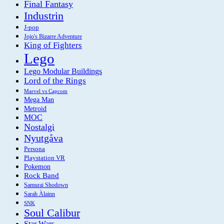
Final Fantasy
Industrin
J-pop
Jojo's Bizarre Adventure
King of Fighters
Lego
Lego Modular Buildings
Lord of the Rings
Marvel vs Capcom
Mega Man
Metroid
MOC
Nostalgi
Nyutgåva
Persona
Playstation VR
Pokemon
Rock Band
Samurai Shodown
Sarah Àlainn
SNK
Soul Calibur
Star Wars