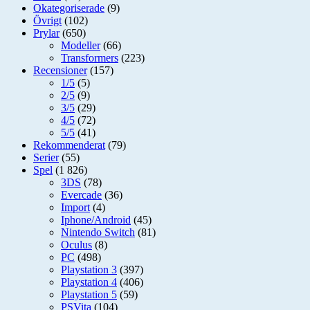
Okategoriserade
(9)
Övrigt
(102)
Prylar
(650)
Modeller
(66)
Transformers
(223)
Recensioner
(157)
1/5
(5)
2/5
(9)
3/5
(29)
4/5
(72)
5/5
(41)
Rekommenderat
(79)
Serier
(55)
Spel
(1 826)
3DS
(78)
Evercade
(36)
Import
(4)
Iphone/Android
(45)
Nintendo Switch
(81)
Oculus
(8)
PC
(498)
Playstation 3
(397)
Playstation 4
(406)
Playstation 5
(59)
PSVita
(104)