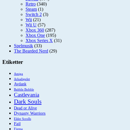
Retro
(340)
Steam
(1)
Switch 2
(3)
Wii
(21)
Wii U
(57)
Xbox 360
(287)
Xbox One
(195)
Xbox Series X
(31)
Spelmusik
(33)
The Bearded Nerd
(29)
Etiketter
Amiga
Arkadspelet
Avdank
Bubble Bobble
Castlevania
Dark Souls
Dead or Alive
Dynasty Warriors
Elder Scrolls
Fail
Figma