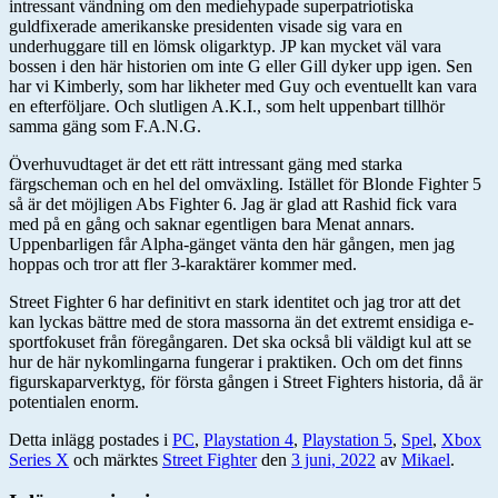
intressant vändning om den mediehypade superpatriotiska
guldfixerade amerikanske presidenten visade sig vara en
underhuggare till en lömsk oligarktyp. JP kan mycket väl vara
bossen i den här historien om inte G eller Gill dyker upp igen. Sen
har vi Kimberly, som har likheter med Guy och eventuellt kan vara
en efterföljare. Och slutligen A.K.I., som helt uppenbart tillhör
samma gäng som F.A.N.G.
Överhuvudtaget är det ett rätt intressant gäng med starka
färgscheman och en hel del omväxling. Istället för Blonde Fighter 5
så är det möjligen Abs Fighter 6. Jag är glad att Rashid fick vara
med på en gång och saknar egentligen bara Menat annars.
Uppenbarligen får Alpha-gänget vänta den här gången, men jag
hoppas och tror att fler 3-karaktärer kommer med.
Street Fighter 6 har definitivt en stark identitet och jag tror att det
kan lyckas bättre med de stora massorna än det extremt ensidiga e-
sportfokuset från föregångaren. Det ska också bli väldigt kul att se
hur de här nykomlingarna fungerar i praktiken. Och om det finns
figurskaparverktyg, för första gången i Street Fighters historia, då är
potentialen enorm.
Detta inlägg postades i
PC
,
Playstation 4
,
Playstation 5
,
Spel
,
Xbox
Series X
och märktes
Street Fighter
den
3 juni, 2022
av
Mikael
.