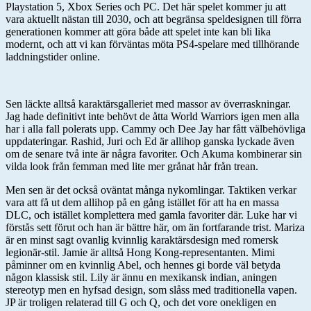
Playstation 5, Xbox Series och PC. Det här spelet kommer ju att
vara aktuellt nästan till 2030, och att begränsa speldesignen till förra
generationen kommer att göra både att spelet inte kan bli lika
modernt, och att vi kan förväntas möta PS4-spelare med tillhörande
laddningstider online.
Sen läckte alltså karaktärsgalleriet med massor av överraskningar.
Jag hade definitivt inte behövt de åtta World Warriors igen men alla
har i alla fall polerats upp. Cammy och Dee Jay har fått välbehövliga
uppdateringar. Rashid, Juri och Ed är allihop ganska lyckade även
om de senare två inte är några favoriter. Och Akuma kombinerar sin
vilda look från femman med lite mer grånat hår från trean.
Men sen är det också oväntat många nykomlingar. Taktiken verkar
vara att få ut dem allihop på en gång istället för att ha en massa
DLC, och istället komplettera med gamla favoriter där. Luke har vi
förstås sett förut och han är bättre här, om än fortfarande trist. Mariza
är en minst sagt ovanlig kvinnlig karaktärsdesign med romersk
legionär-stil. Jamie är alltså Hong Kong-representanten. Mimi
påminner om en kvinnlig Abel, och hennes gi borde väl betyda
någon klassisk stil. Lily är ännu en mexikansk indian, aningen
stereotyp men en hyfsad design, som slåss med traditionella vapen.
JP är troligen relaterad till G och Q, och det vore onekligen en