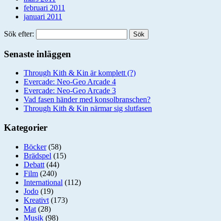
februari 2011
januari 2011
Sök efter:
Senaste inläggen
Through Kith & Kin är komplett (?)
Evercade: Neo-Geo Arcade 4
Evercade: Neo-Geo Arcade 3
Vad fasen händer med konsolbranschen?
Through Kith & Kin närmar sig slutfasen
Kategorier
Böcker
(58)
Brädspel
(15)
Debatt
(44)
Film
(240)
International
(112)
Jodo
(19)
Kreativt
(173)
Mat
(28)
Musik
(98)