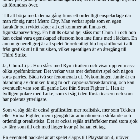
att förundras över.
Till att börja med: denna gång finns ett ordentligt enspelarläge där
man rör sig runt i Metro City. Man verkar spela som en egen
karaktär och ryktet säger att det kommer att finnas ett
figurskaparverktyg. En hittills okänd tjej slåss mot Chun-Li och hon
kan också vara egenskapad eftersom hon inte finns med i läckan. En
annan generell grej är att spelet är ordentligt hip hop-influerat i allt
från grafisk stil till musiken, vilket egentligen är en återgång till
Third Strike.
Ja, Chun-Li ja. Hon slåss med Ryu i trailern och visar upp en massa
olika spelfunktioner. Det verkar vara mer defensivt spel och någon
sorts parries. Båda två ser fenomenala ut. Nykomlingen Jamie är en
blandning av drunken kung fu och capoeira/breakdancing, och kan
eventuellt vara son till gamle Lee från Street Fighter 1. Han är
tydligen polare med Luke, som vi såg i den första teasern och som
har polerats ytterligare.
Som vi såg där är också grafikstilen mer realistisk, mer som Tekken
eller Virtua Fighter, men i gengäld är animationerna strålande och
ordentligt orealistiska. Det är också rejäla träffeffekter med stora sjok
av färg som till och med ligger kvar på banan ett tag.
En eventuell nackdel är att spelet släpps till Playstation 4, utöver