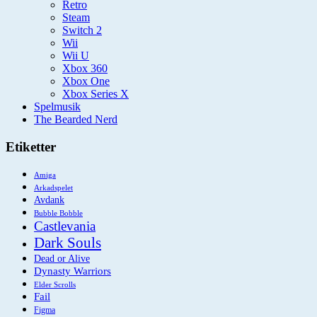
Retro
Steam
Switch 2
Wii
Wii U
Xbox 360
Xbox One
Xbox Series X
Spelmusik
The Bearded Nerd
Etiketter
Amiga
Arkadspelet
Avdank
Bubble Bobble
Castlevania
Dark Souls
Dead or Alive
Dynasty Warriors
Elder Scrolls
Fail
Figma