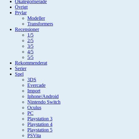
Okategoriserade
Övrigt
Prylar
Modeller
Transformers
Recensioner
1/5
2/5
3/5
4/5
5/5
Rekommenderat
Serier
Spel
3DS
Evercade
Import
Iphone/Android
Nintendo Switch
Oculus
PC
Playstation 3
Playstation 4
Playstation 5
PSVita