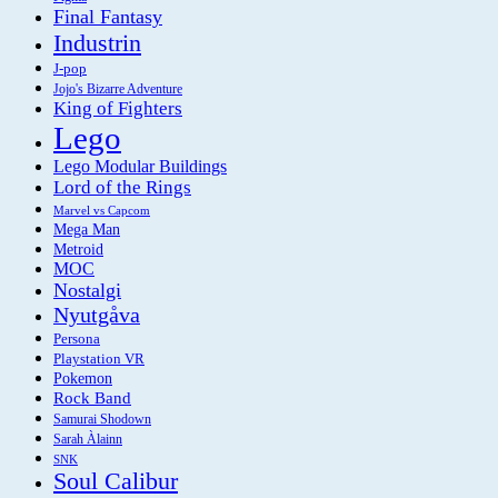
Final Fantasy
Industrin
J-pop
Jojo's Bizarre Adventure
King of Fighters
Lego
Lego Modular Buildings
Lord of the Rings
Marvel vs Capcom
Mega Man
Metroid
MOC
Nostalgi
Nyutgåva
Persona
Playstation VR
Pokemon
Rock Band
Samurai Shodown
Sarah Àlainn
SNK
Soul Calibur