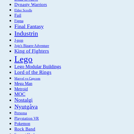
Dynasty Warriors
Elder Scrolls
Fail
Figma
Final Fantasy
Industrin
J-pop
Jojo's Bizarre Adventure
King of Fighters
Lego
Lego Modular Buildings
Lord of the Rings
Marvel vs Capcom
Mega Man
Metroid
MOC
Nostalgi
Nyutgåva
Persona
Playstation VR
Pokemon
Rock Band