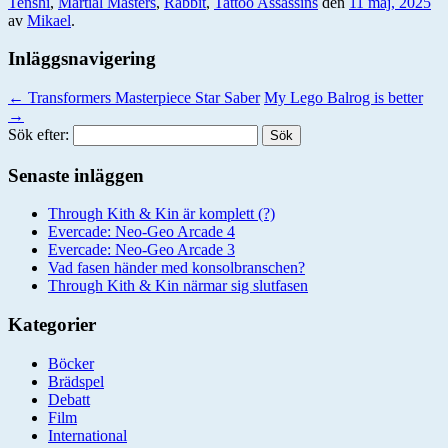
Tenshi
,
Martial Masters
,
Rabbit
,
Tattoo Assassins
den
11 maj, 2025
av
Mikael
.
Inläggsnavigering
←
Transformers Masterpiece Star Saber
My Lego Balrog is better
→
Sök efter:
Senaste inläggen
Through Kith & Kin är komplett (?)
Evercade: Neo-Geo Arcade 4
Evercade: Neo-Geo Arcade 3
Vad fasen händer med konsolbranschen?
Through Kith & Kin närmar sig slutfasen
Kategorier
Böcker
Brädspel
Debatt
Film
International