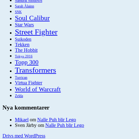
Samurai Shodown
Sarah Àlainn
SNK
Soul Calibur
Star Wars
Street Fighter
Suikoden
Tekken
The Hobbit
Tokyo 2016
Topp 300
Transformers
Turrican
Virtua Fighter
World of Warcraft
Zelda
Nya kommentarer
Mikael
om
Nalle Puh blir Lego
Sven Järby
om
Nalle Puh blir Lego
Drivs med WordPress