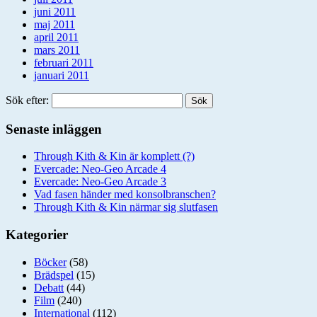
juni 2011
maj 2011
april 2011
mars 2011
februari 2011
januari 2011
Sök efter:
Senaste inläggen
Through Kith & Kin är komplett (?)
Evercade: Neo-Geo Arcade 4
Evercade: Neo-Geo Arcade 3
Vad fasen händer med konsolbranschen?
Through Kith & Kin närmar sig slutfasen
Kategorier
Böcker
(58)
Brädspel
(15)
Debatt
(44)
Film
(240)
International
(112)