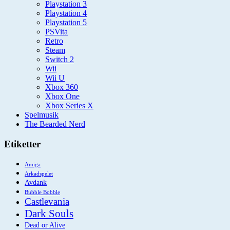
Playstation 3
Playstation 4
Playstation 5
PSVita
Retro
Steam
Switch 2
Wii
Wii U
Xbox 360
Xbox One
Xbox Series X
Spelmusik
The Bearded Nerd
Etiketter
Amiga
Arkadspelet
Avdank
Bubble Bobble
Castlevania
Dark Souls
Dead or Alive