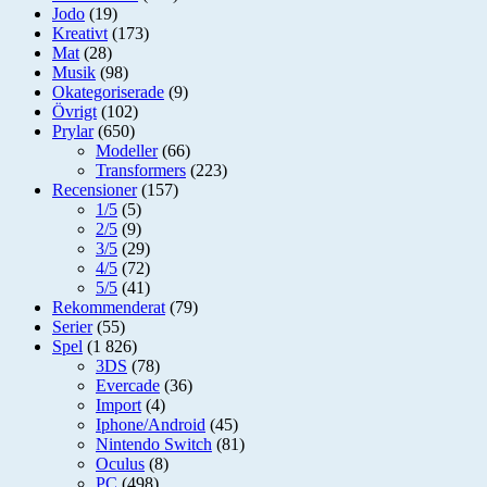
Jodo
(19)
Kreativt
(173)
Mat
(28)
Musik
(98)
Okategoriserade
(9)
Övrigt
(102)
Prylar
(650)
Modeller
(66)
Transformers
(223)
Recensioner
(157)
1/5
(5)
2/5
(9)
3/5
(29)
4/5
(72)
5/5
(41)
Rekommenderat
(79)
Serier
(55)
Spel
(1 826)
3DS
(78)
Evercade
(36)
Import
(4)
Iphone/Android
(45)
Nintendo Switch
(81)
Oculus
(8)
PC
(498)