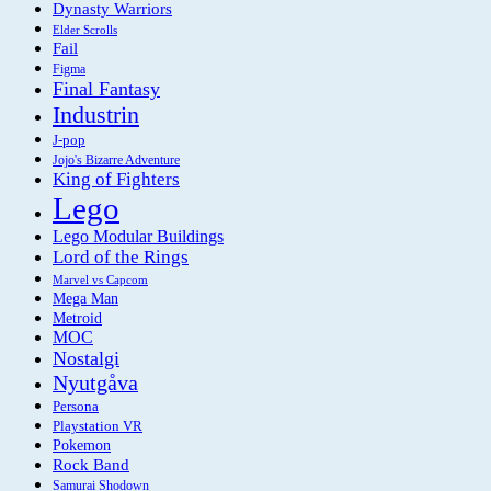
Dynasty Warriors
Elder Scrolls
Fail
Figma
Final Fantasy
Industrin
J-pop
Jojo's Bizarre Adventure
King of Fighters
Lego
Lego Modular Buildings
Lord of the Rings
Marvel vs Capcom
Mega Man
Metroid
MOC
Nostalgi
Nyutgåva
Persona
Playstation VR
Pokemon
Rock Band
Samurai Shodown