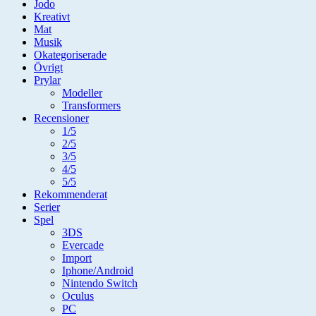
Jodo
Kreativt
Mat
Musik
Okategoriserade
Övrigt
Prylar
Modeller
Transformers
Recensioner
1/5
2/5
3/5
4/5
5/5
Rekommenderat
Serier
Spel
3DS
Evercade
Import
Iphone/Android
Nintendo Switch
Oculus
PC