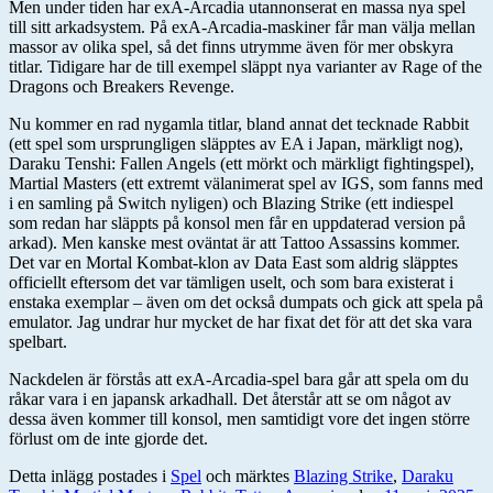
Men under tiden har exA-Arcadia utannonserat en massa nya spel
till sitt arkadsystem. På exA-Arcadia-maskiner får man välja mellan
massor av olika spel, så det finns utrymme även för mer obskyra
titlar. Tidigare har de till exempel släppt nya varianter av Rage of the
Dragons och Breakers Revenge.
Nu kommer en rad nygamla titlar, bland annat det tecknade Rabbit
(ett spel som ursprungligen släpptes av EA i Japan, märkligt nog),
Daraku Tenshi: Fallen Angels (ett mörkt och märkligt fightingspel),
Martial Masters (ett extremt välanimerat spel av IGS, som fanns med
i en samling på Switch nyligen) och Blazing Strike (ett indiespel
som redan har släppts på konsol men får en uppdaterad version på
arkad). Men kanske mest oväntat är att Tattoo Assassins kommer.
Det var en Mortal Kombat-klon av Data East som aldrig släpptes
officiellt eftersom det var tämligen uselt, och som bara existerat i
enstaka exemplar – även om det också dumpats och gick att spela på
emulator. Jag undrar hur mycket de har fixat det för att det ska vara
spelbart.
Nackdelen är förstås att exA-Arcadia-spel bara går att spela om du
råkar vara i en japansk arkadhall. Det återstår att se om något av
dessa även kommer till konsol, men samtidigt vore det ingen större
förlust om de inte gjorde det.
Detta inlägg postades i
Spel
och märktes
Blazing Strike
,
Daraku