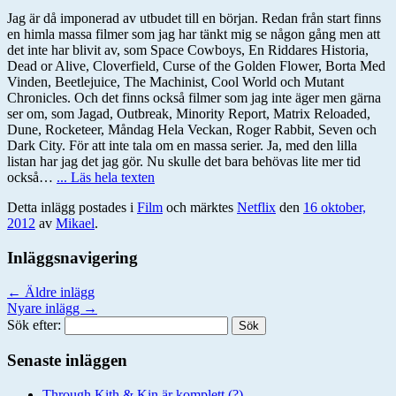
Jag är då imponerad av utbudet till en början. Redan från start finns
en himla massa filmer som jag har tänkt mig se någon gång men att
det inte har blivit av, som Space Cowboys, En Riddares Historia,
Dead or Alive, Cloverfield, Curse of the Golden Flower, Borta Med
Vinden, Beetlejuice, The Machinist, Cool World och Mutant
Chronicles. Och det finns också filmer som jag inte äger men gärna
ser om, som Jagad, Outbreak, Minority Report, Matrix Reloaded,
Dune, Rocketeer, Måndag Hela Veckan, Roger Rabbit, Seven och
Dark City. För att inte tala om en massa serier. Ja, med den lilla
listan har jag det jag gör. Nu skulle det bara behövas lite mer tid
också…
... Läs hela texten
Detta inlägg postades i
Film
och märktes
Netflix
den
16 oktober,
2012
av
Mikael
.
Inläggsnavigering
←
Äldre inlägg
Nyare inlägg
→
Sök efter:
Senaste inläggen
Through Kith & Kin är komplett (?)