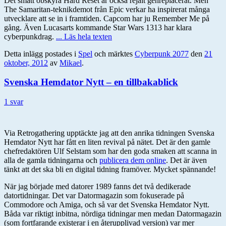
Det smått obskyra Hard Reset är också rejält genreplacerat. Men
The Samaritan-teknikdemot från Epic verkar ha inspirerat många
utvecklare att se in i framtiden. Capcom har ju Remember Me på
gång. Även Lucasarts kommande Star Wars 1313 har klara
cyberpunkdrag.
... Läs hela texten
Detta inlägg postades i
Spel
och märktes
Cyberpunk 2077
den
21
oktober, 2012
av
Mikael
.
Svenska Hemdator Nytt – en tillbakablick
1 svar
Via Retrogathering upptäckte jag att den anrika tidningen Svenska
Hemdator Nytt har fått en liten revival på nätet. Det är den gamle
chefredaktören Ulf Selstam som har den goda smaken att scanna in
alla de gamla tidningarna och
publicera dem online
. Det är även
tänkt att det ska bli en digital tidning framöver. Mycket spännande!
När jag började med datorer 1989 fanns det två dedikerade
datortidningar. Det var Datormagazin som fokuserade på
Commodore och Amiga, och så var det Svenska Hemdator Nytt.
Båda var riktigt inbitna, nördiga tidningar men medan Datormagazin
(som fortfarande existerar i en återupplivad version) var mer