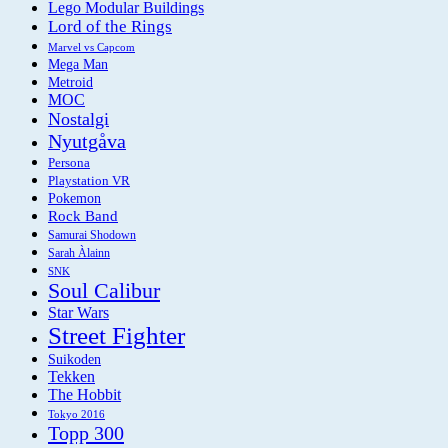
Lego Modular Buildings
Lord of the Rings
Marvel vs Capcom
Mega Man
Metroid
MOC
Nostalgi
Nyutgåva
Persona
Playstation VR
Pokemon
Rock Band
Samurai Shodown
Sarah Àlainn
SNK
Soul Calibur
Star Wars
Street Fighter
Suikoden
Tekken
The Hobbit
Tokyo 2016
Topp 300