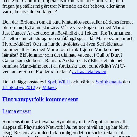
med Soul Calibur II, ungefär. Nu känns det mest tröttsamt, och
frågan jag ställer mig är: tror Nintendo att det behövs, eller ännu
värre, behövs det verkligen?
Den där fördomen om att bara Nintendos spel säljer på deras format
blir om möjligt ännu starkare. Måste vi verkligen ha med Mario i
Just Dance? Är det absolut nödvändigt att Tekken Tag Tournament
2 – ett redan rätt stökigt och småfånigt spel – får Mario-svampar och
Hyrule-kläder? Och nu har det avslöjats att även Scribblenauts
kommer att fyllas med Mario- och Link-figurer. Vad kommer
härnäst? Eldblommor som det ultimata vapenet i Call of Duty?
Ganon som slutboss i Batman: Arkham City? Eller det inte helt
orimliga Mario-inhoppet i en (praktiskt taget oundviklig) Wii U-
version av Street Fighter x Tekken?
... Läs hela texten
Detta inlägg postades i
Spel
,
Wii U
och märktes
Scribblenauts
den
17 oktober, 2012
av
Mikael
.
Fint vampyrfolk kommer sent
Lämna ett svar
Stor sensation, Castlevania: Symphony of the Night kommer att
släppas till Playstation Network! Ja, nu tror ni väl att jag har blivit
tosig. Resten av världen fick nämligen det här spelet redan i juli