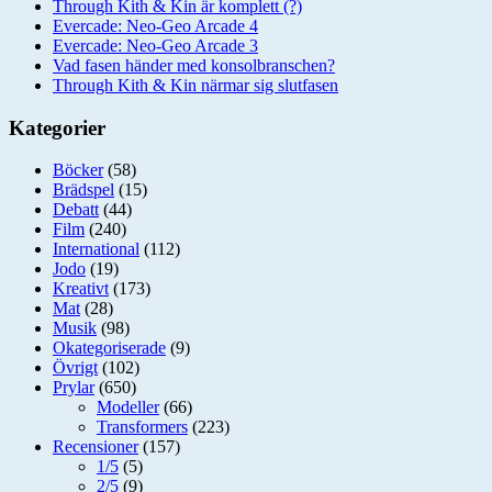
Through Kith & Kin är komplett (?)
Evercade: Neo-Geo Arcade 4
Evercade: Neo-Geo Arcade 3
Vad fasen händer med konsolbranschen?
Through Kith & Kin närmar sig slutfasen
Kategorier
Böcker
(58)
Brädspel
(15)
Debatt
(44)
Film
(240)
International
(112)
Jodo
(19)
Kreativt
(173)
Mat
(28)
Musik
(98)
Okategoriserade
(9)
Övrigt
(102)
Prylar
(650)
Modeller
(66)
Transformers
(223)
Recensioner
(157)
1/5
(5)
2/5
(9)