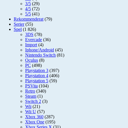
3/5
(29)
4/5
(72)
5/5
(41)
Rekommenderat
(79)
Serier
(55)
Spel
(1 826)
3DS
(78)
Evercade
(36)
Import
(4)
Iphone/Android
(45)
Nintendo Switch
(81)
Oculus
(8)
PC
(498)
Playstation 3
(397)
Playstation 4
(406)
Playstation 5
(59)
PSVita
(104)
Retro
(340)
Steam
(1)
Switch 2
(3)
Wii
(21)
Wii U
(57)
Xbox 360
(287)
Xbox One
(195)
Xbox Series X
(31)