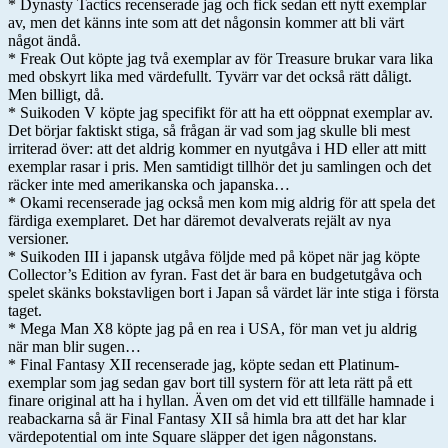
* Dynasty Tactics recenserade jag och fick sedan ett nytt exemplar
av, men det känns inte som att det någonsin kommer att bli värt
något ändå.
* Freak Out köpte jag två exemplar av för Treasure brukar vara lika
med obskyrt lika med värdefullt. Tyvärr var det också rätt dåligt.
Men billigt, då.
* Suikoden V köpte jag specifikt för att ha ett oöppnat exemplar av.
Det börjar faktiskt stiga, så frågan är vad som jag skulle bli mest
irriterad över: att det aldrig kommer en nyutgåva i HD eller att mitt
exemplar rasar i pris. Men samtidigt tillhör det ju samlingen och det
räcker inte med amerikanska och japanska…
* Okami recenserade jag också men kom mig aldrig för att spela det
färdiga exemplaret. Det har däremot devalverats rejält av nya
versioner.
* Suikoden III i japansk utgåva följde med på köpet när jag köpte
Collector’s Edition av fyran. Fast det är bara en budgetutgåva och
spelet skänks bokstavligen bort i Japan så värdet lär inte stiga i första
taget.
* Mega Man X8 köpte jag på en rea i USA, för man vet ju aldrig
när man blir sugen…
* Final Fantasy XII recenserade jag, köpte sedan ett Platinum-
exemplar som jag sedan gav bort till systern för att leta rätt på ett
finare original att ha i hyllan. Även om det vid ett tillfälle hamnade i
reabackarna så är Final Fantasy XII så himla bra att det har klar
värdepotential om inte Square släpper det igen någonstans.