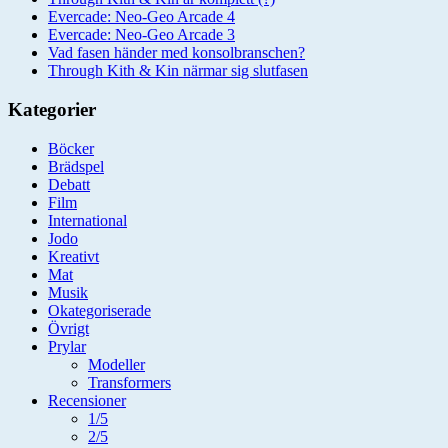
Evercade: Neo-Geo Arcade 4
Evercade: Neo-Geo Arcade 3
Vad fasen händer med konsolbranschen?
Through Kith & Kin närmar sig slutfasen
Kategorier
Böcker
Brädspel
Debatt
Film
International
Jodo
Kreativt
Mat
Musik
Okategoriserade
Övrigt
Prylar
Modeller
Transformers
Recensioner
1/5
2/5