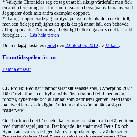
* Valkyria Chronicles såg ett tag ut att bli riktigt värdefullt men fick
en andra tryckning och finns nu i rea- och begagnathyllorna överallt.
Jag sparar dock mitt andra exemplar oöppnat.
* Ikaruga importerade jag för dyra pengar och råkade på extra tull,
men sen fick jag möjlighet att spela det på annat håll och behövde
aldrig öppna det. Nu finns ju betydligt bättre utgåvor så det lär förbli
förseglat…
... Läs hela texten
Detta inlägg postades i
Spel
den
22 oktober, 2012
av
Mikael
.
Framtidsspelen är nu
Lämna ett svar
CD Projekt Red har utannonserat sitt senaste spel, Cyberpunk 2077.
Där får vi utforska en hyfsat närbelägen framtid fylld med neon,
robotar, cybernetik och allt annat som definierar genren. Med tanke
på utvecklarnas skicklighet är det inte alls svårt att tänka sig ett
mästerverk.
Och i och med det här spelet kan vi nog konstatera att det är en trend
med framtidsspel just nu. Det började lite smått med Deus Ex och
Syndicate, som visserligen båda var uppdateringar av äldre serier.