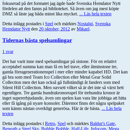
fokuserad på det formatet jag ägde hade Svenska Hemdator Nytt
fördelen att den fanns på biblioteket. Så även om jag mest köpte
DMZ så läste jag båda minst lika mycket.
... Läs hela texten
Detta inlägg postades i
Spel
och märktes
Nostalgi
,
Svenska
Hemdator Nytt
den
20 oktober, 2012
av
Mikael
.
Tidernas bästa spelsamlingar
1 svar
Det har varit inne med spelsamlingar på sistone. För en relativt
acceptabel summa kan man få en hel trave, eller åtminstone tre,
gamla förragenerationenspel i mer eller mindre kapabel HD. Det kan
gå bra som med Team Ico Collection eller Metal Gear Solid
Collection men det kan också gå fullständigt åt fanders som med
Silent Hill Collection. Men oavsett vilket så är det inte så värst hett
egentligen. Tre gamla hundrakronorsspel för trehundra kronor är
inget supererbjudande, även om spelen kan vara lite jobbiga att hitta
eller få igång på nyare konsoler. Däremot finns det några spelpaket
som känns nästan overkligt generösa. Här är de bästa.
... Läs hela
texten
Detta inlägg postades i
Retro
,
Spel
och märktes
Baldur's Gate
,
Beneath a Steel Sky
,
Bubble Bobble
,
Half-Life
,
Infocom
,
Mega