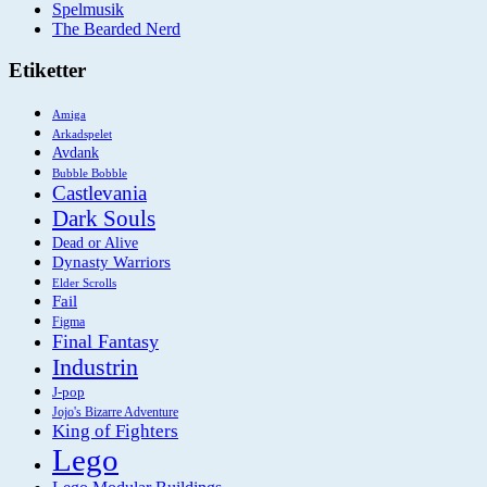
Spelmusik
The Bearded Nerd
Etiketter
Amiga
Arkadspelet
Avdank
Bubble Bobble
Castlevania
Dark Souls
Dead or Alive
Dynasty Warriors
Elder Scrolls
Fail
Figma
Final Fantasy
Industrin
J-pop
Jojo's Bizarre Adventure
King of Fighters
Lego