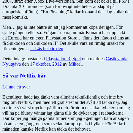
2007, strax efter Xbox Live-versionen. Sen kom det också till PSP i
Dracula X Chronicles (som för övrigt inte heller är släppt på
europeiska affären). ”En försening” kallar Konami det. Jag kallar det
mest komiskt.
Men… jag är inte bättre än att jag kommer att köpa det igen. För
sjätte gången eller så. Frågan är bara, nu när Konami har upptäckt
att Europa har en egen Playstation Store… finns det någon chans att
få Suikoden och Suikoden II? Det skulle vara en rimlig ursäkt för
förseningen…
... Läs hela texten
Detta inlägg postades i
Playstation 3
,
Spel
och märktes
Castlevania
,
Nyutgåva
den
17 oktober, 2012
av
Mikael
.
Så var Netflix här
Lämna ett svar
Egentligen hade jag tänkt vara allmänt teknikfientlig och inte bry
mig om Netflix, men med ett gratistest är det svårt att tacka nej. Jag
ser inte så värst mycket på film och förutom enstaka nyheter som jag
vill ha på bluray väntar jag gärna tills de dyker upp i reabackarna.
Där köper jag många gamla filmer som jag egentligen bara är sugen
på att se en gång, och som sedan tar upp plats i hyllan. För 79 kr i
månaden kanske Netflix kan täcka det behovet.