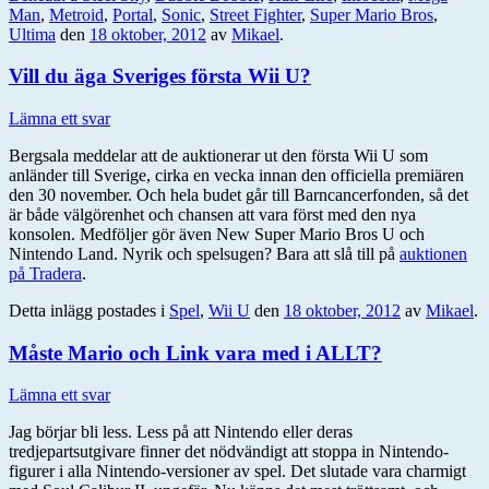
Man
,
Metroid
,
Portal
,
Sonic
,
Street Fighter
,
Super Mario Bros
,
Ultima
den
18 oktober, 2012
av
Mikael
.
Vill du äga Sveriges första Wii U?
Lämna ett svar
Bergsala meddelar att de auktionerar ut den första Wii U som
anländer till Sverige, cirka en vecka innan den officiella premiären
den 30 november. Och hela budet går till Barncancerfonden, så det
är både välgörenhet och chansen att vara först med den nya
konsolen. Medföljer gör även New Super Mario Bros U och
Nintendo Land. Nyrik och spelsugen? Bara att slå till på
auktionen
på Tradera
.
Detta inlägg postades i
Spel
,
Wii U
den
18 oktober, 2012
av
Mikael
.
Måste Mario och Link vara med i ALLT?
Lämna ett svar
Jag börjar bli less. Less på att Nintendo eller deras
tredjepartsutgivare finner det nödvändigt att stoppa in Nintendo-
figurer i alla Nintendo-versioner av spel. Det slutade vara charmigt