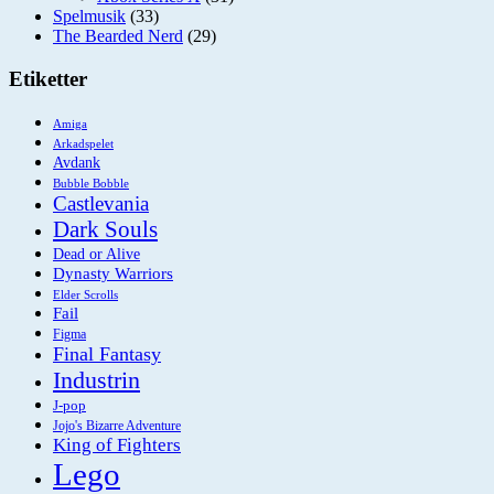
Spelmusik
(33)
The Bearded Nerd
(29)
Etiketter
Amiga
Arkadspelet
Avdank
Bubble Bobble
Castlevania
Dark Souls
Dead or Alive
Dynasty Warriors
Elder Scrolls
Fail
Figma
Final Fantasy
Industrin
J-pop
Jojo's Bizarre Adventure
King of Fighters
Lego