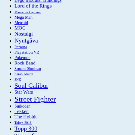
Lego Modular Buildings
Lord of the Rings
Marvel vs Capcom
Mega Man
Metroid
MOC
Nostalgi
Nyutgåva
Persona
Playstation VR
Pokemon
Rock Band
Samurai Shodown
Sarah Àlainn
SNK
Soul Calibur
Star Wars
Street Fighter
Suikoden
Tekken
The Hobbit
Tokyo 2016
Topp 300