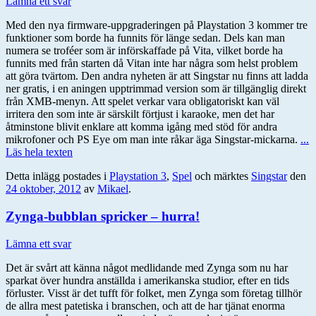
Lämna ett svar
Med den nya firmware-uppgraderingen på Playstation 3 kommer tre
funktioner som borde ha funnits för länge sedan. Dels kan man
numera se troféer som är införskaffade på Vita, vilket borde ha
funnits med från starten då Vitan inte har några som helst problem
att göra tvärtom. Den andra nyheten är att Singstar nu finns att ladda
ner gratis, i en aningen upptrimmad version som är tillgänglig direkt
från XMB-menyn. Att spelet verkar vara obligatoriskt kan väl
irritera den som inte är särskilt förtjust i karaoke, men det har
åtminstone blivit enklare att komma igång med stöd för andra
mikrofoner och PS Eye om man inte råkar äga Singstar-mickarna.
...
Läs hela texten
Detta inlägg postades i
Playstation 3
,
Spel
och märktes
Singstar
den
24 oktober, 2012
av
Mikael
.
Zynga-bubblan spricker – hurra!
Lämna ett svar
Det är svårt att känna något medlidande med Zynga som nu har
sparkat över hundra anställda i amerikanska studior, efter en tids
förluster. Visst är det tufft för folket, men Zynga som företag tillhör
de allra mest patetiska i branschen, och att de har tjänat enorma