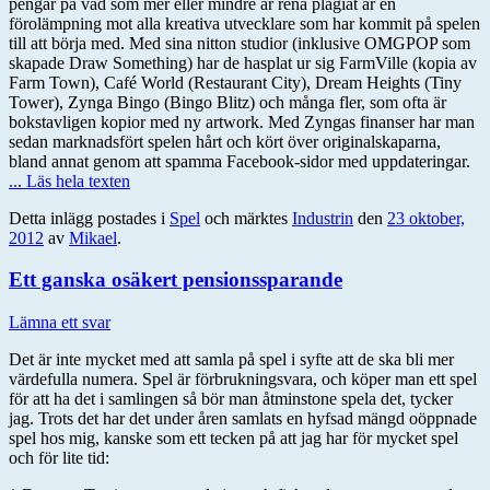
pengar på vad som mer eller mindre är rena plagiat är en
förolämpning mot alla kreativa utvecklare som har kommit på spelen
till att börja med. Med sina nitton studior (inklusive OMGPOP som
skapade Draw Something) har de hasplat ur sig FarmVille (kopia av
Farm Town), Café World (Restaurant City), Dream Heights (Tiny
Tower), Zynga Bingo (Bingo Blitz) och många fler, som ofta är
bokstavligen kopior med ny artwork. Med Zyngas finanser har man
sedan marknadsfört spelen hårt och kört över originalskaparna,
bland annat genom att spamma Facebook-sidor med uppdateringar.
... Läs hela texten
Detta inlägg postades i
Spel
och märktes
Industrin
den
23 oktober,
2012
av
Mikael
.
Ett ganska osäkert pensionssparande
Lämna ett svar
Det är inte mycket med att samla på spel i syfte att de ska bli mer
värdefulla numera. Spel är förbrukningsvara, och köper man ett spel
för att ha det i samlingen så bör man åtminstone spela det, tycker
jag. Trots det har det under åren samlats en hyfsad mängd oöppnade
spel hos mig, kanske som ett tecken på att jag har för mycket spel
och för lite tid: