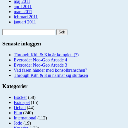
maj 2011
april 2011
mars 2011
februari 2011
januari 2011
Sök
efter:
Senaste inläggen
Through Kith & Kin är komplett (?)
Evercade: Neo-Geo Arcade 4
Evercade: Neo-Geo Arcade 3
Vad fasen händer med konsolbranschen?
Through Kith & Kin närmar sig slutfasen
Kategorier
Böcker
(58)
Brädspel
(15)
Debatt
(44)
Film
(240)
International
(112)
Jodo
(19)