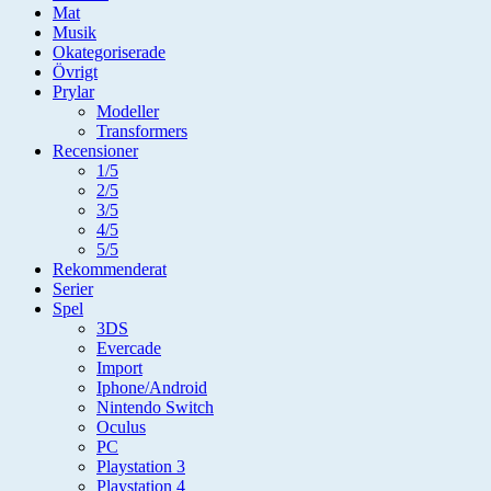
Mat
Musik
Okategoriserade
Övrigt
Prylar
Modeller
Transformers
Recensioner
1/5
2/5
3/5
4/5
5/5
Rekommenderat
Serier
Spel
3DS
Evercade
Import
Iphone/Android
Nintendo Switch
Oculus
PC
Playstation 3
Playstation 4