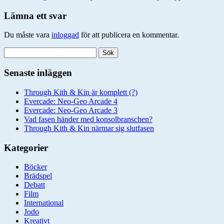
Lämna ett svar
Du måste vara
inloggad
för att publicera en kommentar.
Sök
efter:
Senaste inläggen
Through Kith & Kin är komplett (?)
Evercade: Neo-Geo Arcade 4
Evercade: Neo-Geo Arcade 3
Vad fasen händer med konsolbranschen?
Through Kith & Kin närmar sig slutfasen
Kategorier
Böcker
Brädspel
Debatt
Film
International
Jodo
Kreativt