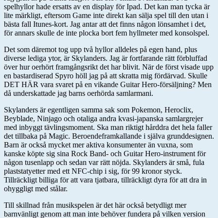
spelhyllor hade ersatts av en display för Ipad. Det kan man tycka är
lite märkligt, eftersom Game inte direkt kan sälja spel till den utan i
bästa fall Itunes-kort. Jag antar att det finns någon lönsamhet i det,
för annars skulle de inte plocka bort fem hyllmeter med konsolspel.
Det som däremot tog upp två hyllor alldeles på egen hand, plus
diverse lediga ytor, är Skylanders. Jag är fortfarande rätt förbluffad
över hur oerhört framgångsrikt det har blivit. När de först visade upp
en bastardiserad Spyro höll jag på att skratta mig fördärvad. Skulle
DET HÄR vara svaret på en vikande Guitar Hero-försäljning? Men
då underskattade jag barns oerhörda samlarmani.
Skylanders är egentligen samma sak som Pokemon, Heroclix,
Beyblade, Ninjago och otaliga andra kvasi-japanska samlargrejer
med inbyggt tävlingsmoment. Ska man riktigt hårddra det hela faller
det tillbaka på Magic. Beroendeframkallande i själva grunddesignen.
Barn är också mycket mer aktiva konsumenter än vuxna, som
kanske köpte sig sina Rock Band- och Guitar Hero-instrument för
någon tusenlapp och sedan var rätt nöjda. Skylanders är små, fula
plaststatyetter med ett NFC-chip i sig, för 99 kronor styck.
Tillräckligt billiga för att vara tjatbara, tillräckligt dyra för att dra in
ohyggligt med stålar.
Till skillnad från musikspelen är det här också betydligt mer
barnvänligt genom att man inte behöver fundera på vilken version