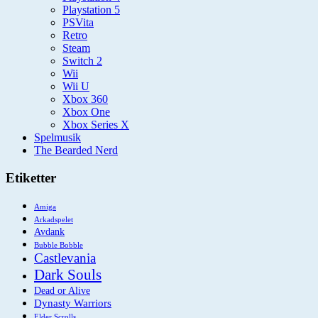
Playstation 5
PSVita
Retro
Steam
Switch 2
Wii
Wii U
Xbox 360
Xbox One
Xbox Series X
Spelmusik
The Bearded Nerd
Etiketter
Amiga
Arkadspelet
Avdank
Bubble Bobble
Castlevania
Dark Souls
Dead or Alive
Dynasty Warriors
Elder Scrolls