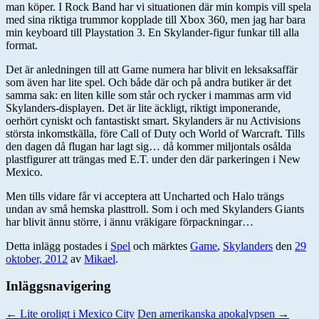
man köper. I Rock Band har vi situationen där min kompis vill spela
med sina riktiga trummor kopplade till Xbox 360, men jag har bara
min keyboard till Playstation 3. En Skylander-figur funkar till alla
format.
Det är anledningen till att Game numera har blivit en leksaksaffär
som även har lite spel. Och både där och på andra butiker är det
samma sak: en liten kille som står och rycker i mammas arm vid
Skylanders-displayen. Det är lite äckligt, riktigt imponerande,
oerhört cyniskt och fantastiskt smart. Skylanders är nu Activisions
största inkomstkälla, före Call of Duty och World of Warcraft. Tills
den dagen då flugan har lagt sig… då kommer miljontals osålda
plastfigurer att trängas med E.T. under den där parkeringen i New
Mexico.
Men tills vidare får vi acceptera att Uncharted och Halo trängs
undan av små hemska plasttroll. Som i och med Skylanders Giants
har blivit ännu större, i ännu vräkigare förpackningar…
Detta inlägg postades i
Spel
och märktes
Game
,
Skylanders
den
29
oktober, 2012
av
Mikael
.
Inläggsnavigering
←
Lite oroligt i Mexico City
Den amerikanska apokalypsen
→