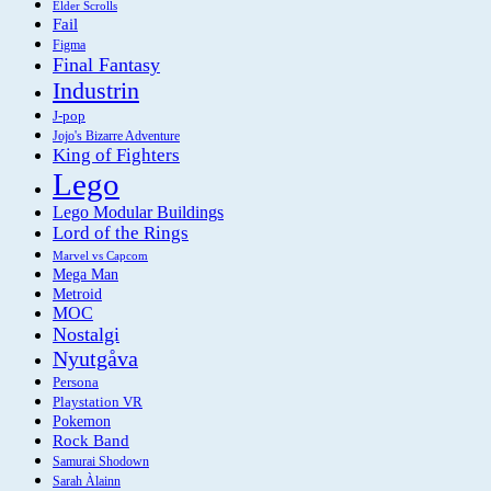
Elder Scrolls
Fail
Figma
Final Fantasy
Industrin
J-pop
Jojo's Bizarre Adventure
King of Fighters
Lego
Lego Modular Buildings
Lord of the Rings
Marvel vs Capcom
Mega Man
Metroid
MOC
Nostalgi
Nyutgåva
Persona
Playstation VR
Pokemon
Rock Band
Samurai Shodown
Sarah Àlainn