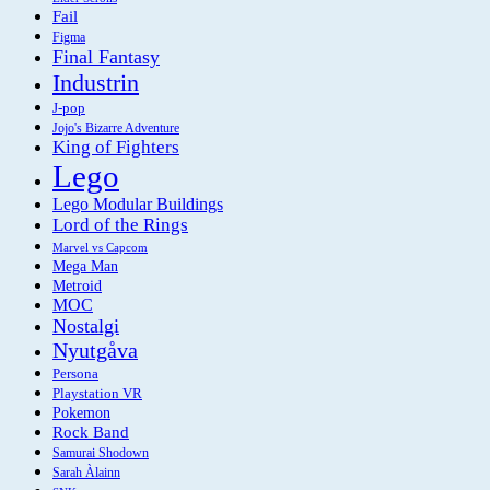
Fail
Figma
Final Fantasy
Industrin
J-pop
Jojo's Bizarre Adventure
King of Fighters
Lego
Lego Modular Buildings
Lord of the Rings
Marvel vs Capcom
Mega Man
Metroid
MOC
Nostalgi
Nyutgåva
Persona
Playstation VR
Pokemon
Rock Band
Samurai Shodown
Sarah Àlainn