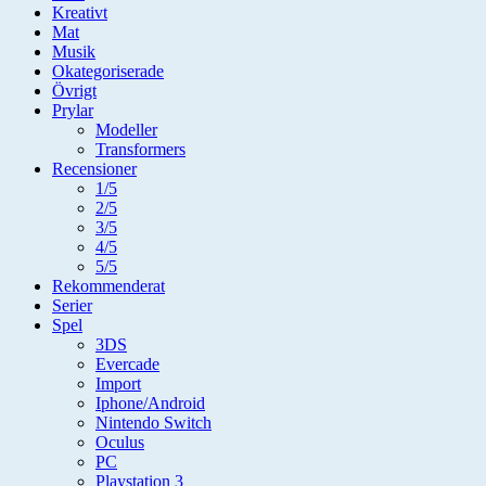
Kreativt
Mat
Musik
Okategoriserade
Övrigt
Prylar
Modeller
Transformers
Recensioner
1/5
2/5
3/5
4/5
5/5
Rekommenderat
Serier
Spel
3DS
Evercade
Import
Iphone/Android
Nintendo Switch
Oculus
PC
Playstation 3