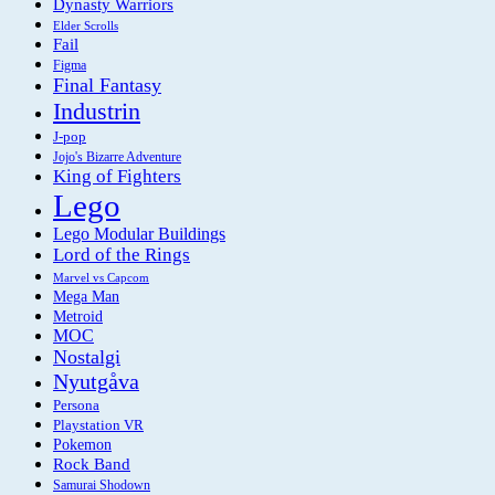
Dynasty Warriors
Elder Scrolls
Fail
Figma
Final Fantasy
Industrin
J-pop
Jojo's Bizarre Adventure
King of Fighters
Lego
Lego Modular Buildings
Lord of the Rings
Marvel vs Capcom
Mega Man
Metroid
MOC
Nostalgi
Nyutgåva
Persona
Playstation VR
Pokemon
Rock Band
Samurai Shodown