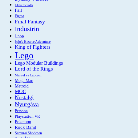
Elder Scrolls
Fail
Figma
Final Fantasy
Industrin
J-pop
Jojo's Bizarre Adventure
King of Fighters
Lego
Lego Modular Buildings
Lord of the Rings
Marvel vs Capcom
Mega Man
Metroid
MOC
Nostalgi
Nyutgåva
Persona
Playstation VR
Pokemon
Rock Band
Samurai Shodown