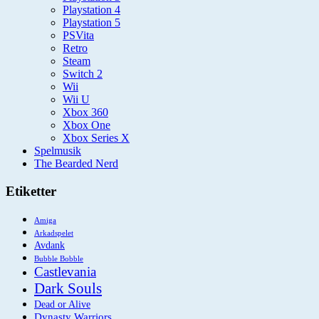
Playstation 4
Playstation 5
PSVita
Retro
Steam
Switch 2
Wii
Wii U
Xbox 360
Xbox One
Xbox Series X
Spelmusik
The Bearded Nerd
Etiketter
Amiga
Arkadspelet
Avdank
Bubble Bobble
Castlevania
Dark Souls
Dead or Alive
Dynasty Warriors