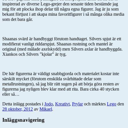
inspirerad av diverse Lego-grejer den senaste tiden bestämde jag
mig för att plocka ihop delar till några egna figurer. Jag är ju som
bekant förtjust i att skapa mina favoritfigurer i så många olika media
som det bara går.
Shaanas svärd är handbyggt förutom handtaget. Silvers spjut är ett
modifierat vanligt riddarspjut. Shaanas rustning och mantel är
original (med målade axelskydd) men Silvers axlar är handbyggda.
Xiankos och Silvers ”kjolar” är tyg.
De här figurerna är väldigt snabbgjorda och materialet kostar inte
särskilt mycket (förutom enskilda svårhittade delar som
metallrustningen), så jag blir rätt sugen på att börja göra resten av
figurerna jag nyligen blev klar med att rita. Bara cirka 40 stycken
eller så…
Detta inlägg postades i
Jodo
,
Kreativt
,
Prylar
och märktes
Lego
den
28 oktober, 2012
av
Mikael
.
Inläggsnavigering