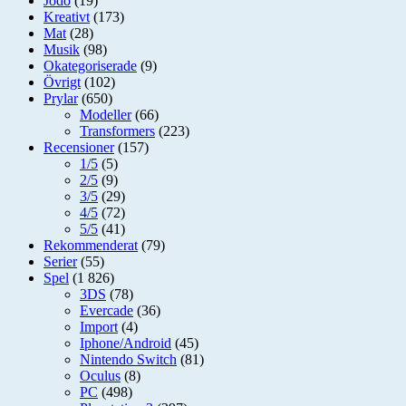
Jodo
(19)
Kreativt
(173)
Mat
(28)
Musik
(98)
Okategoriserade
(9)
Övrigt
(102)
Prylar
(650)
Modeller
(66)
Transformers
(223)
Recensioner
(157)
1/5
(5)
2/5
(9)
3/5
(29)
4/5
(72)
5/5
(41)
Rekommenderat
(79)
Serier
(55)
Spel
(1 826)
3DS
(78)
Evercade
(36)
Import
(4)
Iphone/Android
(45)
Nintendo Switch
(81)
Oculus
(8)
PC
(498)