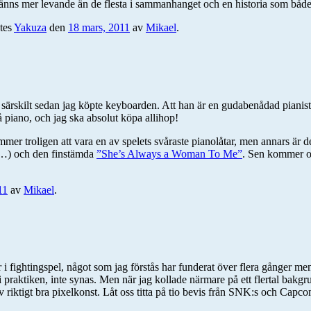
 känns mer levande än de flesta i sammanhanget och en historia som båd
tes
Yakuza
den
18 mars, 2011
av
Mikael
.
, särskilt sedan jag köpte keyboarden. Att han är en gudabenådad pianist 
å piano, och jag ska absolut köpa allihop!
mer troligen att vara en av spelets svåraste pianolåtar, men annars är
e…) och den finstämda
”She’s Always a Woman To Me”
. Sen kommer o
11
av
Mikael
.
tingspel, något som jag förstås har funderat över flera gånger men egent
i praktiken, inte synas. Men när jag kollade närmare på ett flertal bakg
v riktigt bra pixelkonst. Låt oss titta på tio bevis från SNK:s och Capco