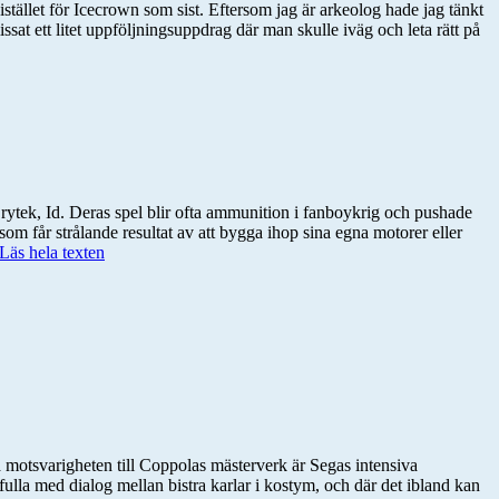
ället för Icecrown som sist. Eftersom jag är arkeolog hade jag tänkt
sat ett litet uppföljningsuppdrag där man skulle iväg och leta rätt på
Crytek, Id. Deras spel blir ofta ammunition i fanboykrig och pushade
som får strålande resultat av att bygga ihop sina egna motorer eller
. Läs hela texten
 motsvarigheten till Coppolas mästerverk är Segas intensiva
pfulla med dialog mellan bistra karlar i kostym, och där det ibland kan