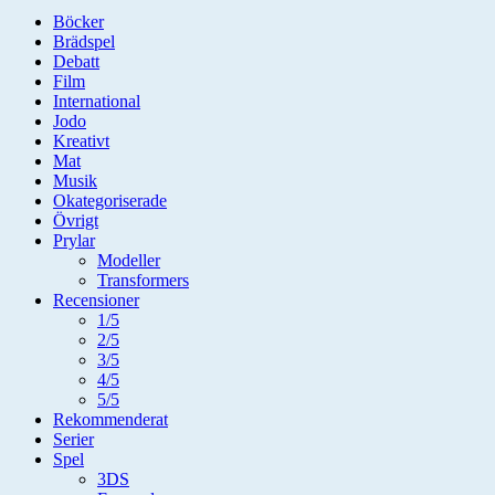
Böcker
Brädspel
Debatt
Film
International
Jodo
Kreativt
Mat
Musik
Okategoriserade
Övrigt
Prylar
Modeller
Transformers
Recensioner
1/5
2/5
3/5
4/5
5/5
Rekommenderat
Serier
Spel
3DS