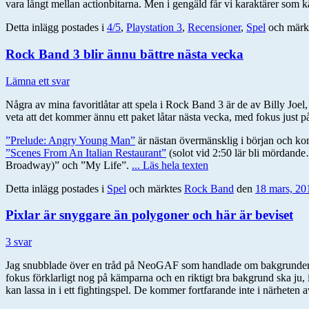
vara långt mellan actionbitarna. Men i gengäld får vi karaktärer som
Detta inlägg postades i
4/5
,
Playstation 3
,
Recensioner
,
Spel
och märk
Rock Band 3 blir ännu bättre nästa vecka
Lämna ett svar
Några av mina favoritlåtar att spela i Rock Band 3 är de av Billy Joel
veta att det kommer ännu ett paket låtar nästa vecka, med fokus just p
”Prelude: Angry Young Man”
är nästan övermänsklig i början och kom
”Scenes From An Italian Restaurant”
(solot vid 2:50 lär bli mördand
Broadway)” och ”My Life”.
... Läs hela texten
Detta inlägg postades i
Spel
och märktes
Rock Band
den
18 mars, 20
Pixlar är snyggare än polygoner och här är beviset
3 svar
Jag snubblade över en tråd på NeoGAF som handlade om bakgrunder i figh
fokus förklarligt nog på kämparna och en riktigt bra bakgrund ska ju, 
kan lassa in i ett fightingspel. De kommer fortfarande inte i närheten a