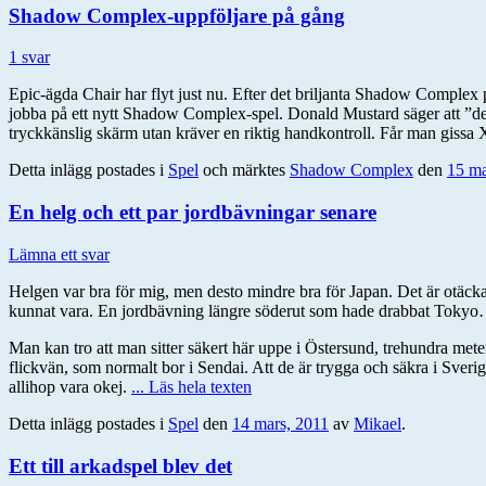
Shadow Complex-uppföljare på gång
1 svar
Epic-ägda Chair har flyt just nu. Efter det briljanta Shadow Complex 
jobba på ett nytt Shadow Complex-spel. Donald Mustard säger att ”det ä
tryckkänslig skärm utan kräver en riktig handkontroll. Får man giss
Detta inlägg postades i
Spel
och märktes
Shadow Complex
den
15 ma
En helg och ett par jordbävningar senare
Lämna ett svar
Helgen var bra för mig, men desto mindre bra för Japan. Det är otäcka
kunnat vara. En jordbävning längre söderut som hade drabbat Tokyo
Man kan tro att man sitter säkert här uppe i Östersund, trehundra met
flickvän, som normalt bor i Sendai. Att de är trygga och säkra i Sveri
allihop vara okej.
... Läs hela texten
Detta inlägg postades i
Spel
den
14 mars, 2011
av
Mikael
.
Ett till arkadspel blev det