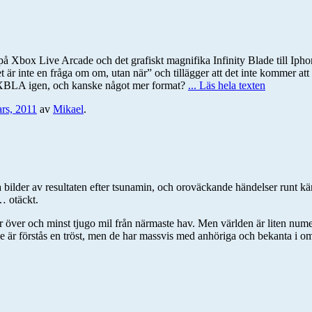
på Xbox Live Arcade och det grafiskt magnifika Infinity Blade till Ipho
r inte en fråga om om, utan när” och tillägger att det inte kommer att v
a XBLA igen, och kanske något mer format?
... Läs hela texten
rs, 2011
av
Mikael
.
 bilder av resultaten efter tsunamin, och oroväckande händelser runt kä
… otäckt.
er över och minst tjugo mil från närmaste hav. Men världen är liten nu
ge är förstås en tröst, men de har massvis med anhöriga och bekanta i o