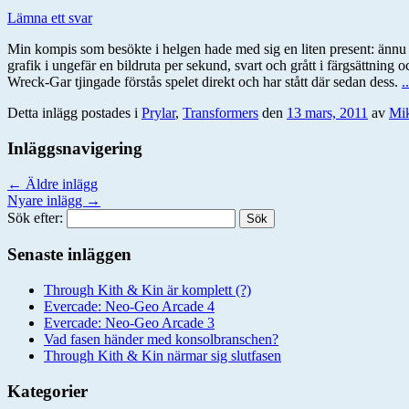
Lämna ett svar
Min kompis som besökte i helgen hade med sig en liten present: ännu
grafik i ungefär en bildruta per sekund, svart och grått i färgsättning 
Wreck-Gar tjingade förstås spelet direkt och har stått där sedan dess.
.
Detta inlägg postades i
Prylar
,
Transformers
den
13 mars, 2011
av
Mik
Inläggsnavigering
←
Äldre inlägg
Nyare inlägg
→
Sök efter:
Senaste inläggen
Through Kith & Kin är komplett (?)
Evercade: Neo-Geo Arcade 4
Evercade: Neo-Geo Arcade 3
Vad fasen händer med konsolbranschen?
Through Kith & Kin närmar sig slutfasen
Kategorier