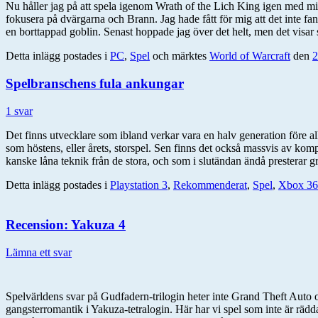
Nu håller jag på att spela igenom Wrath of the Lich King igen med mi
fokusera på dvärgarna och Brann. Jag hade fått för mig att det inte fan
en borttappad goblin. Senast hoppade jag över det helt, men det visar si
Detta inlägg postades i
PC
,
Spel
och märktes
World of Warcraft
den
2
Spelbranschens fula ankungar
1 svar
Det finns utvecklare som ibland verkar vara en halv generation före al
som höstens, eller årets, storspel. Sen finns det också massvis av komp
kanske låna teknik från de stora, och som i slutändan ändå presterar gra
Detta inlägg postades i
Playstation 3
,
Rekommenderat
,
Spel
,
Xbox 36
Recension: Yakuza 4
Lämna ett svar
Spelvärldens svar på Gudfadern-trilogin heter inte Grand Theft Auto 
gangsterromantik i Yakuza-tetralogin. Här har vi spel som inte är rädda