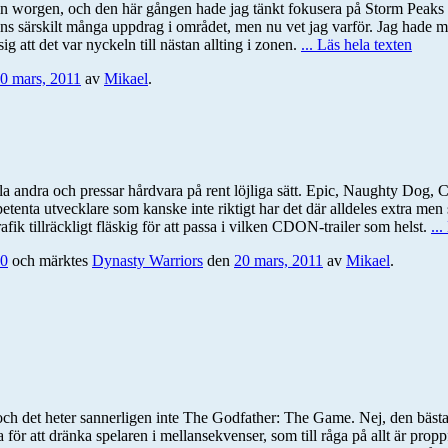
n worgen, och den här gången hade jag tänkt fokusera på Storm Peaks ist
ns särskilt många uppdrag i området, men nu vet jag varför. Jag hade mis
g att det var nyckeln till nästan allting i zonen.
... Läs hela texten
0 mars, 2011
av
Mikael
.
la andra och pressar hårdvara på rent löjliga sätt. Epic, Naughty Dog, 
etenta utvecklare som kanske inte riktigt har det där alldeles extra men 
fik tillräckligt fläskig för att passa i vilken CDON-trailer som helst.
..
0
och märktes
Dynasty Warriors
den
20 mars, 2011
av
Mikael
.
och det heter sannerligen inte The Godfather: The Game. Nej, den bästa
 för att dränka spelaren i mellansekvenser, som till råga på allt är prop