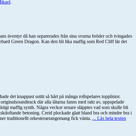
ikael
.
ns äventyr då han separerades från sina svurna bröder och tvingades
ebard Green Dragon. Kan den bli lika maffig som Red Cliff lär det
ade det knappast suttit så hårt på många rollspelares topplistor.
t originalsoundtrack där alla låtarna fanns med rakt av, uppspelade
iktigt maffig synth. Några veckor senare släpptes vad som skulle bli
tiskdoftande betoning. Creid plockade glatt bland bra och mindre bra i
er traditionellt orkesterarrangemang fick vänta.
... Läs hela texten