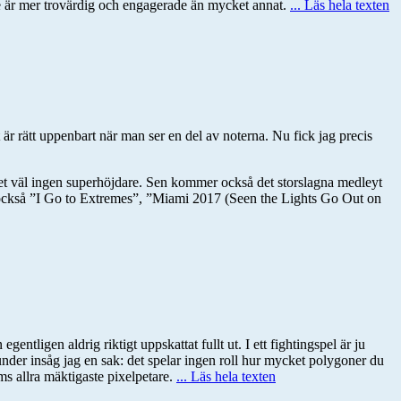
e är mer trovärdig och engagerade än mycket annat.
... Läs hela texten
är rätt uppenbart när man ser en del av noterna. Nu fick jag precis
 det väl ingen superhöjdare. Sen kommer också det storslagna medleyt
ckså ”I Go to Extremes”, ”Miami 2017 (Seen the Lights Go Out on
ligen aldrig riktigt uppskattat fullt ut. I ett fightingspel är ju
runder insåg jag en sak: det spelar ingen roll hur mycket polygoner du
ms allra mäktigaste pixelpetare.
... Läs hela texten