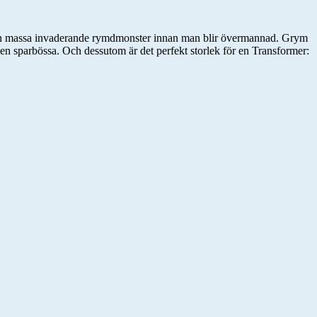
er en massa invaderande rymdmonster innan man blir övermannad. Grym
 i en sparbössa. Och dessutom är det perfekt storlek för en Transformer: