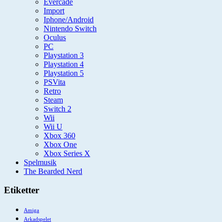
Evercade
Import
Iphone/Android
Nintendo Switch
Oculus
PC
Playstation 3
Playstation 4
Playstation 5
PSVita
Retro
Steam
Switch 2
Wii
Wii U
Xbox 360
Xbox One
Xbox Series X
Spelmusik
The Bearded Nerd
Etiketter
Amiga
Arkadspelet