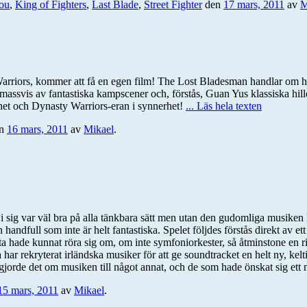
ou
,
King of Fighters
,
Last Blade
,
Street Fighter
den
17 mars, 2011
av
M
arriors, kommer att få en egen film! The Lost Bladesman handlar om ha
ssvis av fantastiska kampscener och, förstås, Guan Yus klassiska hill
änhet och Dynasty Warriors-eran i synnerhet!
... Läs hela texten
n
16 mars, 2011
av
Mikael
.
 i sig var väl bra på alla tänkbara sätt men utan den gudomliga musiken h
ndfull som inte är helt fantastiska. Spelet följdes förstås direkt av et
ofta hade kunnat röra sig om, om inte symfoniorkester, så åtminstone en r
har rekryterat irländska musiker för att ge soundtracket en helt ny, kel
jorde det om musiken till något annat, och de som hade önskat sig ett m
15 mars, 2011
av
Mikael
.