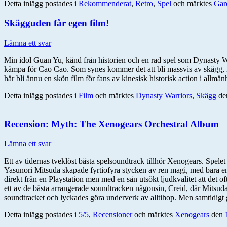
Detta inlägg postades i
Rekommenderat
,
Retro
,
Spel
och märktes
Gar
Skägguden får egen film!
Lämna ett svar
Min idol Guan Yu, känd från historien och en rad spel som Dynasty W
kämpa för Cao Cao. Som synes kommer det att bli massvis av skägg, ma
här bli ännu en skön film för fans av kinesisk historisk action i allm
Detta inlägg postades i
Film
och märktes
Dynasty Warriors
,
Skägg
de
Recension: Myth: The Xenogears Orchestral Album
Lämna ett svar
Ett av tidernas tveklöst bästa spelsoundtrack tillhör Xenogears. Spelet
Yasunori Mitsuda skapade fyrtiofyra stycken av ren magi, med bara en ha
direkt från en Playstation men med en sån utsökt ljudkvalitet att det 
ett av de bästa arrangerade soundtracken någonsin, Creid, där Mitsuda 
soundtracket och lyckades göra underverk av alltihop. Men samtidigt g
Detta inlägg postades i
5/5
,
Recensioner
och märktes
Xenogears
den