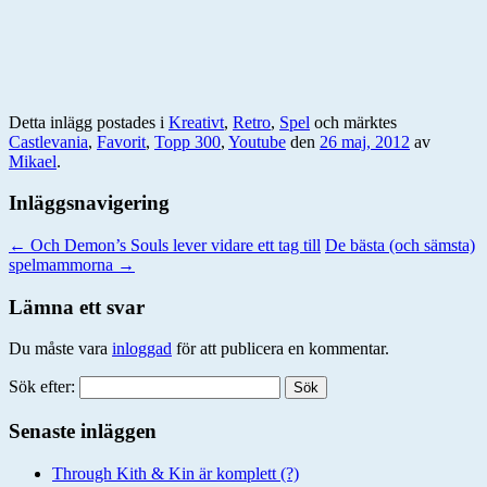
Detta inlägg postades i
Kreativt
,
Retro
,
Spel
och märktes
Castlevania
,
Favorit
,
Topp 300
,
Youtube
den
26 maj, 2012
av
Mikael
.
Inläggsnavigering
←
Och Demon’s Souls lever vidare ett tag till
De bästa (och sämsta)
spelmammorna
→
Lämna ett svar
Du måste vara
inloggad
för att publicera en kommentar.
Sök efter:
Senaste inläggen
Through Kith & Kin är komplett (?)