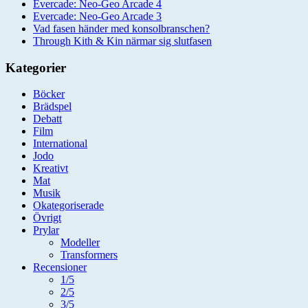
Evercade: Neo-Geo Arcade 4
Evercade: Neo-Geo Arcade 3
Vad fasen händer med konsolbranschen?
Through Kith & Kin närmar sig slutfasen
Kategorier
Böcker
Brädspel
Debatt
Film
International
Jodo
Kreativt
Mat
Musik
Okategoriserade
Övrigt
Prylar
Modeller
Transformers
Recensioner
1/5
2/5
3/5