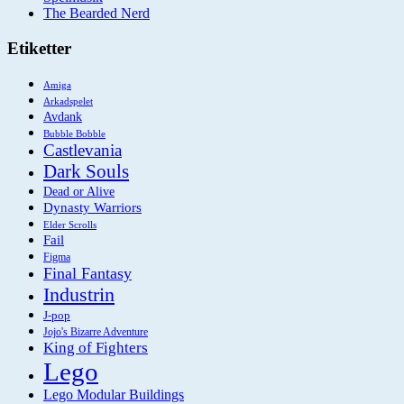
The Bearded Nerd
Etiketter
Amiga
Arkadspelet
Avdank
Bubble Bobble
Castlevania
Dark Souls
Dead or Alive
Dynasty Warriors
Elder Scrolls
Fail
Figma
Final Fantasy
Industrin
J-pop
Jojo's Bizarre Adventure
King of Fighters
Lego
Lego Modular Buildings