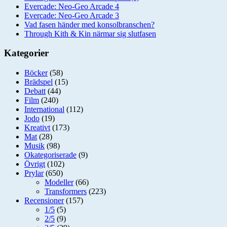
Evercade: Neo-Geo Arcade 4
Evercade: Neo-Geo Arcade 3
Vad fasen händer med konsolbranschen?
Through Kith & Kin närmar sig slutfasen
Kategorier
Böcker
(58)
Brädspel
(15)
Debatt
(44)
Film
(240)
International
(112)
Jodo
(19)
Kreativt
(173)
Mat
(28)
Musik
(98)
Okategoriserade
(9)
Övrigt
(102)
Prylar
(650)
Modeller
(66)
Transformers
(223)
Recensioner
(157)
1/5
(5)
2/5
(9)