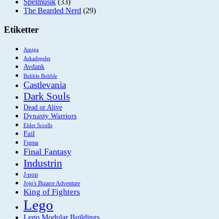
Spelmusik
(33)
The Bearded Nerd
(29)
Etiketter
Amiga
Arkadspelet
Avdank
Bubble Bobble
Castlevania
Dark Souls
Dead or Alive
Dynasty Warriors
Elder Scrolls
Fail
Figma
Final Fantasy
Industrin
J-pop
Jojo's Bizarre Adventure
King of Fighters
Lego
Lego Modular Buildings