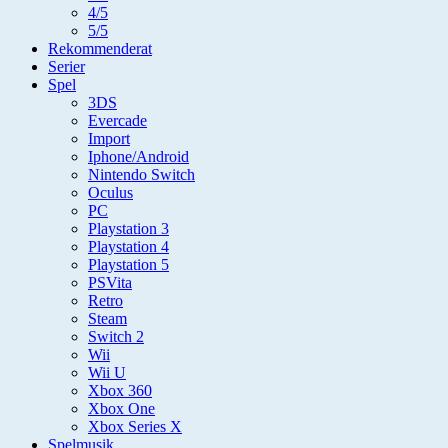
4/5
5/5
Rekommenderat
Serier
Spel
3DS
Evercade
Import
Iphone/Android
Nintendo Switch
Oculus
PC
Playstation 3
Playstation 4
Playstation 5
PSVita
Retro
Steam
Switch 2
Wii
Wii U
Xbox 360
Xbox One
Xbox Series X
Spelmusik