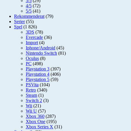
3/5
(29)
4/5
(72)
5/5
(41)
Rekommenderat
(79)
Serier
(55)
Spel
(1 826)
3DS
(78)
Evercade
(36)
Import
(4)
Iphone/Android
(45)
Nintendo Switch
(81)
Oculus
(8)
PC
(498)
Playstation 3
(397)
Playstation 4
(406)
Playstation 5
(59)
PSVita
(104)
Retro
(340)
Steam
(1)
Switch 2
(3)
Wii
(21)
Wii U
(57)
Xbox 360
(287)
Xbox One
(195)
Xbox Series X
(31)