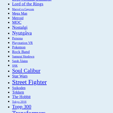
Lord of the Rings
Marvel vs Capcom
Mega Man
Metroid
MOC
Nostalgi
Nyutgåva
Persona
Playstation VR
Pokemon
Rock Band
Samurai Shodown
Sarah Àlainn
SNK
Soul Calibur
Star Wars
Street Fighter
Suikoden
Tekken
The Hobbit
Tokyo 2016
Topp 300
Transformers