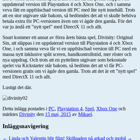
uppdaterad version till Playstation 4 och Xbox One, och i samma
veva fått en uppfräschad version till PC med lite nytt innehåll. Trots
att en stor utgivare står bakom, så bedömdes det att vi skulle behöva
betala extra för PC-versionen även om vi ägde den gamla. För det
var ju ändå ett ”nytt spel” med DirectX 11 och allt.
Snart kommer ett annat av förra årets bästa spel, Divinity: Original
Sin, att släppas i en uppdaterad version till Playstation 4 och Xbox
One, i och samma veva får vi en uppfräschad version till PC med en
massa nytt inklusive split screen, handkontrollstöd, mer röster och
nya uppdrag. Och trots att en pytteliten utgivare som bekostade
spelet via Kickstarter står bakom, så bedöms det att vi får PC-
versionen gratis om vi ägde den gamla. Trots att det är ett ”nytt spel”
med DirectX 11 och allt.
Lustigt det där.
Detta inlägg postades i
PC
,
Playstation 4
,
Spel
,
Xbox One
och
märktes
Divinity
den
15 maj, 2015
av
Mikael
.
Inläggsnavigering
←
Linda och Valentin blir film!
Skillnaden på arkad och mobil
→