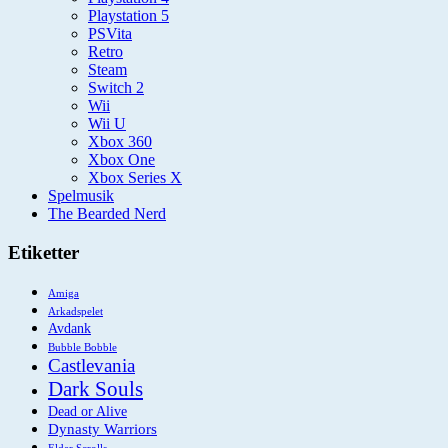
Playstation 5
PSVita
Retro
Steam
Switch 2
Wii
Wii U
Xbox 360
Xbox One
Xbox Series X
Spelmusik
The Bearded Nerd
Etiketter
Amiga
Arkadspelet
Avdank
Bubble Bobble
Castlevania
Dark Souls
Dead or Alive
Dynasty Warriors
Elder Scrolls