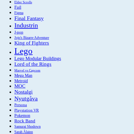
Elder Scrolls
Fail
Figma
Final Fantasy
Industrin
J-pop
Jojo's Bizarre Adventure
King of Fighters
Lego
Lego Modular Buildings
Lord of the Rings
Marvel vs Capcom
Mega Man
Metroid
MOC
Nostalgi
Nyutgåva
Persona
Playstation VR
Pokemon
Rock Band
Samurai Shodown
Sarah Àlainn