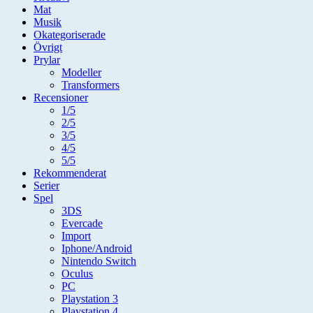
Mat
Musik
Okategoriserade
Övrigt
Prylar
Modeller
Transformers
Recensioner
1/5
2/5
3/5
4/5
5/5
Rekommenderat
Serier
Spel
3DS
Evercade
Import
Iphone/Android
Nintendo Switch
Oculus
PC
Playstation 3
Playstation 4