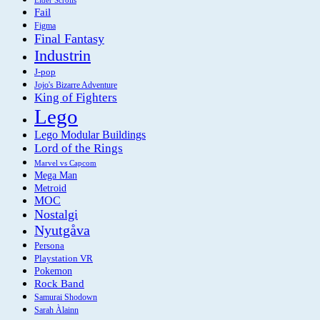
Fail
Figma
Final Fantasy
Industrin
J-pop
Jojo's Bizarre Adventure
King of Fighters
Lego
Lego Modular Buildings
Lord of the Rings
Marvel vs Capcom
Mega Man
Metroid
MOC
Nostalgi
Nyutgåva
Persona
Playstation VR
Pokemon
Rock Band
Samurai Shodown
Sarah Àlainn