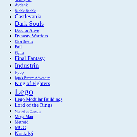
Avdank
Bubble Bobble
Castlevania
Dark Souls
Dead or Alive
Dynasty Warriors
Elder Scrolls
Fail
Figma
Final Fantasy
Industrin
J-pop
Jojo's Bizarre Adventure
King of Fighters
Lego
Lego Modular Buildings
Lord of the Rings
Marvel vs Capcom
Mega Man
Metroid
MOC
Nostalgi