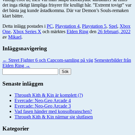
det inga riktigt lämpliga frisyrer för krulligt hår. ”Extremt tovigt” var
det bästa jag kunde åstadkomma. Där var Demon’s Souls-remaken
klart bättre.
Detta inlägg postades i
PC
,
Playstation 4
,
Playstation 5
,
Spel
,
Xbox
One
,
Xbox Series X
och märktes
Elden Ring
den
26 februari, 2022
av
Mikael
.
Inläggsnavigering
←
Street Fighter 6 och Capcom-samling på väg
Semesterbilder från
Elden Ring
→
Sök
efter:
Senaste inläggen
Through Kith & Kin är komplett (?)
Evercade: Neo-Geo Arcade 4
Evercade: Neo-Geo Arcade 3
Vad fasen händer med konsolbranschen?
Through Kith & Kin närmar sig slutfasen
Kategorier