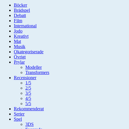
Böcker
Brädspel
Debatt
Film
International
Jodo
Kreativt
Mat
Musik
Okategoriserade
Övrigt
Prylar
Modeller
Transformers
Recensioner
1/5
2/5
3/5
4/5
5/5
Rekommenderat
Serier
Spel
3DS