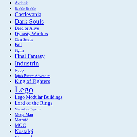
Avdank
Bubble Bobble
Castlevania
Dark Souls
Dead or Alive
Dynasty Warriors
Elder Scrolls
Fail
Figma
Final Fantasy
Industrin
J-pop
Jojo's Bizarre Adventure
King of Fighters
Lego
Lego Modular Buildings
Lord of the Rings
Marvel vs Capcom
Mega Man
Metroid
MOC
Nostalgi