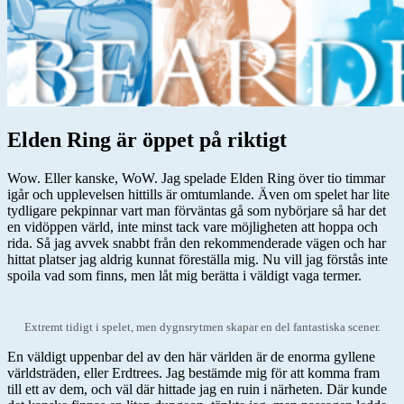
Elden Ring är öppet på riktigt
Wow. Eller kanske, WoW. Jag spelade Elden Ring över tio timmar
igår och upplevelsen hittills är omtumlande. Även om spelet har lite
tydligare pekpinnar vart man förväntas gå som nybörjare så har det
en vidöppen värld, inte minst tack vare möjligheten att hoppa och
rida. Så jag avvek snabbt från den rekommenderade vägen och har
hittat platser jag aldrig kunnat föreställa mig. Nu vill jag förstås inte
spoila vad som finns, men låt mig berätta i väldigt vaga termer.
Extremt tidigt i spelet, men dygnsrytmen skapar en del fantastiska scener.
En väldigt uppenbar del av den här världen är de enorma gyllene
världsträden, eller Erdtrees. Jag bestämde mig för att komma fram
till ett av dem, och väl där hittade jag en ruin i närheten. Där kunde