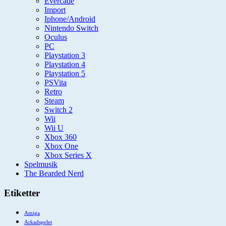
Evercade
Import
Iphone/Android
Nintendo Switch
Oculus
PC
Playstation 3
Playstation 4
Playstation 5
PSVita
Retro
Steam
Switch 2
Wii
Wii U
Xbox 360
Xbox One
Xbox Series X
Spelmusik
The Bearded Nerd
Etiketter
Amiga
Arkadspelet