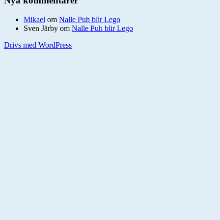
Nya kommentarer
Mikael
om
Nalle Puh blir Lego
Sven Järby
om
Nalle Puh blir Lego
Drivs med WordPress