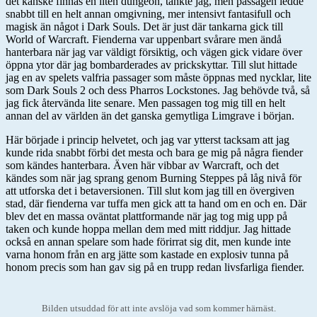
det kanske finnas en liten dungeon, tänkte jag, men passagen ledde
snabbt till en helt annan omgivning, mer intensivt fantasifull och
magisk än något i Dark Souls. Det är just där tankarna gick till
World of Warcraft. Fienderna var uppenbart svårare men ändå
hanterbara när jag var väldigt försiktig, och vägen gick vidare över
öppna ytor där jag bombarderades av prickskyttar. Till slut hittade
jag en av spelets valfria passager som måste öppnas med nycklar, lite
som Dark Souls 2 och dess Pharros Lockstones. Jag behövde två, så
jag fick återvända lite senare. Men passagen tog mig till en helt
annan del av världen än det ganska gemytliga Limgrave i början.
Här började i princip helvetet, och jag var ytterst tacksam att jag
kunde rida snabbt förbi det mesta och bara ge mig på några fiender
som kändes hanterbara. Även här vibbar av Warcraft, och det
kändes som när jag sprang genom Burning Steppes på låg nivå för
att utforska det i betaversionen. Till slut kom jag till en övergiven
stad, där fienderna var tuffa men gick att ta hand om en och en. Där
blev det en massa oväntat plattformande när jag tog mig upp på
taken och kunde hoppa mellan dem med mitt riddjur. Jag hittade
också en annan spelare som hade förirrat sig dit, men kunde inte
varna honom från en arg jätte som kastade en explosiv tunna på
honom precis som han gav sig på en trupp redan livsfarliga fiender.
Bilden utsuddad för att inte avslöja vad som kommer härnäst.