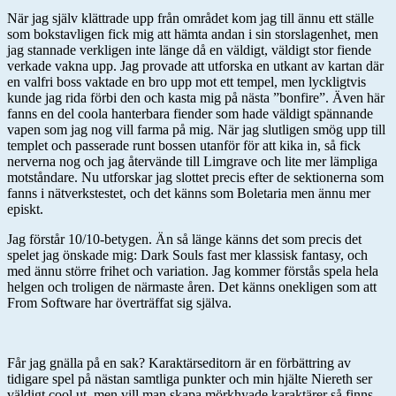
När jag själv klättrade upp från området kom jag till ännu ett ställe
som bokstavligen fick mig att hämta andan i sin storslagenhet, men
jag stannade verkligen inte länge då en väldigt, väldigt stor fiende
verkade vakna upp. Jag provade att utforska en utkant av kartan där
en valfri boss vaktade en bro upp mot ett tempel, men lyckligtvis
kunde jag rida förbi den och kasta mig på nästa ”bonfire”. Även här
fanns en del coola hanterbara fiender som hade väldigt spännande
vapen som jag nog vill farma på mig. När jag slutligen smög upp till
templet och passerade runt bossen utanför för att kika in, så fick
nerverna nog och jag återvände till Limgrave och lite mer lämpliga
motståndare. Nu utforskar jag slottet precis efter de sektionerna som
fanns i nätverkstestet, och det känns som Boletaria men ännu mer
episkt.
Jag förstår 10/10-betygen. Än så länge känns det som precis det
spelet jag önskade mig: Dark Souls fast mer klassisk fantasy, och
med ännu större frihet och variation. Jag kommer förstås spela hela
helgen och troligen de närmaste åren. Det känns onekligen som att
From Software har överträffat sig själva.
Får jag gnälla på en sak? Karaktärseditorn är en förbättring av
tidigare spel på nästan samtliga punkter och min hjälte Niereth ser
väldigt cool ut, men vill man skapa mörkhyade karaktärer så finns