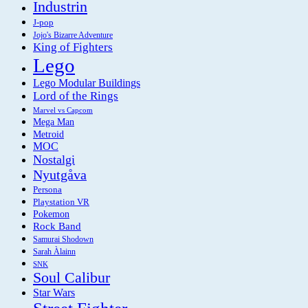
Industrin
J-pop
Jojo's Bizarre Adventure
King of Fighters
Lego
Lego Modular Buildings
Lord of the Rings
Marvel vs Capcom
Mega Man
Metroid
MOC
Nostalgi
Nyutgåva
Persona
Playstation VR
Pokemon
Rock Band
Samurai Shodown
Sarah Àlainn
SNK
Soul Calibur
Star Wars