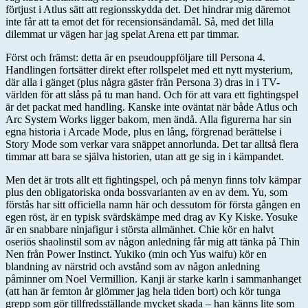
förtjust i Atlus sätt att regionsskydda det. Det hindrar mig däremot
inte får att ta emot det för recensionsändamål. Så, med det lilla
dilemmat ur vägen har jag spelat Arena ett par timmar.
Först och främst: detta är en pseudouppföljare till Persona 4.
Handlingen fortsätter direkt efter rollspelet med ett nytt mysterium,
där alla i gänget (plus några gäster från Persona 3) dras in i TV-
världen för att slåss på tu man hand. Och för att vara ett fightingspel
är det packat med handling. Kanske inte oväntat när både Atlus och
Arc System Works ligger bakom, men ändå. Alla figurerna har sin
egna historia i Arcade Mode, plus en lång, förgrenad berättelse i
Story Mode som verkar vara snäppet annorlunda. Det tar alltså flera
timmar att bara se själva historien, utan att ge sig in i kämpandet.
Men det är trots allt ett fightingspel, och på menyn finns tolv kämpar
plus den obligatoriska onda bossvarianten av en av dem. Yu, som
förstås har sitt officiella namn här och dessutom för första gången en
egen röst, är en typisk svärdskämpe med drag av Ky Kiske. Yosuke
är en snabbare ninjafigur i största allmänhet. Chie kör en halvt
oseriös shaolinstil som av någon anledning får mig att tänka på Thin
Nen från Power Instinct. Yukiko (min och Yus waifu) kör en
blandning av närstrid och avstånd som av någon anledning
påminner om Noel Vermillion. Kanji är starke karln i sammanhanget
(att han är femton år glömmer jag hela tiden bort) och kör tunga
grepp som gör tillfredsställande mycket skada – han känns lite som