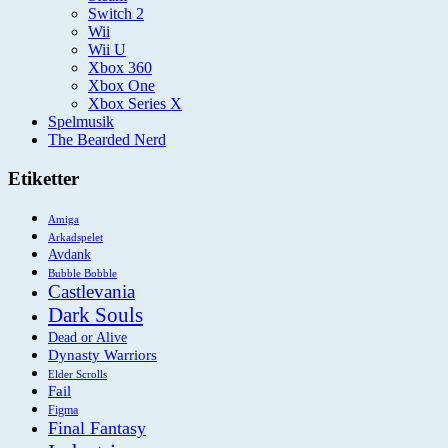
Switch 2
Wii
Wii U
Xbox 360
Xbox One
Xbox Series X
Spelmusik
The Bearded Nerd
Etiketter
Amiga
Arkadspelet
Avdank
Bubble Bobble
Castlevania
Dark Souls
Dead or Alive
Dynasty Warriors
Elder Scrolls
Fail
Figma
Final Fantasy