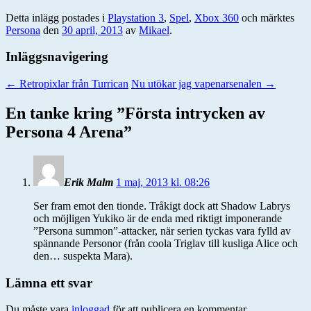
Detta inlägg postades i
Playstation 3
,
Spel
,
Xbox 360
och märktes
Persona
den
30 april, 2013
av
Mikael
.
Inläggsnavigering
←
Retropixlar från Turrican
Nu utökar jag vapenarsenalen
→
En tanke kring ”
Första intrycken av
Persona 4 Arena
”
Erik Malm
1 maj, 2013 kl. 08:26
Ser fram emot den tionde. Tråkigt dock att Shadow Labrys
och möjligen Yukiko är de enda med riktigt imponerande
”Persona summon”-attacker, när serien tyckas vara fylld av
spännande Personor (från coola Triglav till kusliga Alice och
den… suspekta Mara).
Lämna ett svar
Du måste vara
inloggad
för att publicera en kommentar.