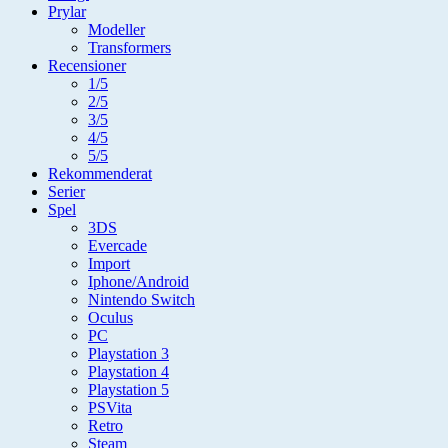
Prylar
Modeller
Transformers
Recensioner
1/5
2/5
3/5
4/5
5/5
Rekommenderat
Serier
Spel
3DS
Evercade
Import
Iphone/Android
Nintendo Switch
Oculus
PC
Playstation 3
Playstation 4
Playstation 5
PSVita
Retro
Steam