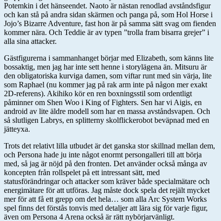
Potemkin i det hänseendet. Naoto är nästan renodlad avståndsfigur
och kan stå på andra sidan skärmen och panga på, som Hol Horse i
Jojo’s Bizarre Adventure, fast hon är på samma sätt svag om fienden
kommer nära. Och Teddie är av typen ”trolla fram bisarra grejer” i
alla sina attacker.
Gästfigurerna i sammanhanget börjar med Elizabeth, som känns lite
bossaktig, men jag har inte sett henne i storylägena än. Mitsuru är
den obligatoriska kurviga damen, som viftar runt med sin värja, lite
som Raphael (nu kommer jag på rak arm inte på någon mer exakt
2D-referens). Akihiko kör en ren boxningsstil som ordentligt
påminner om Shen Woo i King of Fighters. Sen har vi Aigis, en
android av lite äldre modell som har en massa avståndsvapen. Och
så slutligen Labrys, en splitterny skolflickerobot beväpnad med en
jätteyxa.
Trots det relativt lilla utbudet är det ganska stor skillnad mellan dem,
och Persona hade ju inte något enormt persongalleri till att börja
med, så jag är nöjd på den fronten. Det använder också många av
koncepten från rollspelet på ett intressant sätt, med
statusförändringar och attacker som kräver både specialmätare och
energimätare för att utföras. Jag måste dock spela det rejält mycket
mer för att få ett grepp om det hela… som alla Arc System Works
spel finns det förstås tonvis med detaljer att lära sig för varje figur,
även om Persona 4 Arena också är rätt nybörjarvänligt.