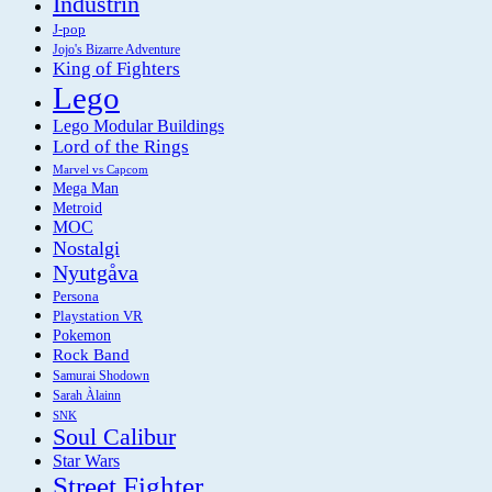
Industrin
J-pop
Jojo's Bizarre Adventure
King of Fighters
Lego
Lego Modular Buildings
Lord of the Rings
Marvel vs Capcom
Mega Man
Metroid
MOC
Nostalgi
Nyutgåva
Persona
Playstation VR
Pokemon
Rock Band
Samurai Shodown
Sarah Àlainn
SNK
Soul Calibur
Star Wars
Street Fighter