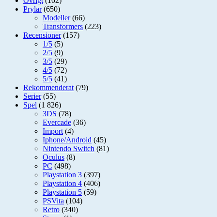
Övrigt
(102)
Prylar
(650)
Modeller
(66)
Transformers
(223)
Recensioner
(157)
1/5
(5)
2/5
(9)
3/5
(29)
4/5
(72)
5/5
(41)
Rekommenderat
(79)
Serier
(55)
Spel
(1 826)
3DS
(78)
Evercade
(36)
Import
(4)
Iphone/Android
(45)
Nintendo Switch
(81)
Oculus
(8)
PC
(498)
Playstation 3
(397)
Playstation 4
(406)
Playstation 5
(59)
PSVita
(104)
Retro
(340)