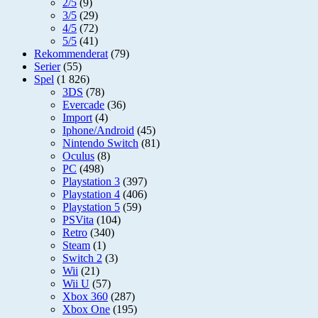
2/5
(9)
3/5
(29)
4/5
(72)
5/5
(41)
Rekommenderat
(79)
Serier
(55)
Spel
(1 826)
3DS
(78)
Evercade
(36)
Import
(4)
Iphone/Android
(45)
Nintendo Switch
(81)
Oculus
(8)
PC
(498)
Playstation 3
(397)
Playstation 4
(406)
Playstation 5
(59)
PSVita
(104)
Retro
(340)
Steam
(1)
Switch 2
(3)
Wii
(21)
Wii U
(57)
Xbox 360
(287)
Xbox One
(195)