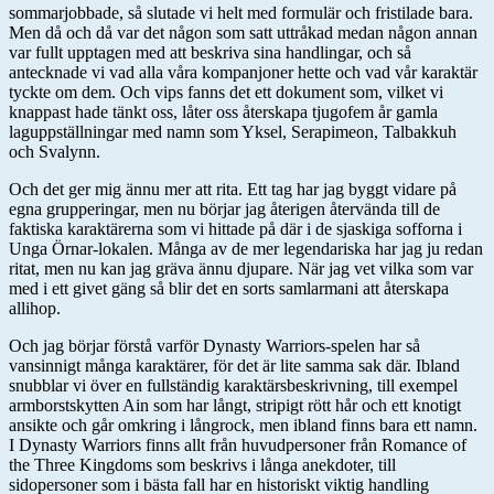
sommarjobbade, så slutade vi helt med formulär och fristilade bara.
Men då och då var det någon som satt uttråkad medan någon annan
var fullt upptagen med att beskriva sina handlingar, och så
antecknade vi vad alla våra kompanjoner hette och vad vår karaktär
tyckte om dem. Och vips fanns det ett dokument som, vilket vi
knappast hade tänkt oss, låter oss återskapa tjugofem år gamla
laguppställningar med namn som Yksel, Serapimeon, Talbakkuh
och Svalynn.
Och det ger mig ännu mer att rita. Ett tag har jag byggt vidare på
egna grupperingar, men nu börjar jag återigen återvända till de
faktiska karaktärerna som vi hittade på där i de sjaskiga sofforna i
Unga Örnar-lokalen. Många av de mer legendariska har jag ju redan
ritat, men nu kan jag gräva ännu djupare. När jag vet vilka som var
med i ett givet gäng så blir det en sorts samlarmani att återskapa
allihop.
Och jag börjar förstå varför Dynasty Warriors-spelen har så
vansinnigt många karaktärer, för det är lite samma sak där. Ibland
snubblar vi över en fullständig karaktärsbeskrivning, till exempel
armborstskytten Ain som har långt, stripigt rött hår och ett knotigt
ansikte och går omkring i långrock, men ibland finns bara ett namn.
I Dynasty Warriors finns allt från huvudpersoner från Romance of
the Three Kingdoms som beskrivs i långa anekdoter, till
sidopersoner som i bästa fall har en historiskt viktig handling