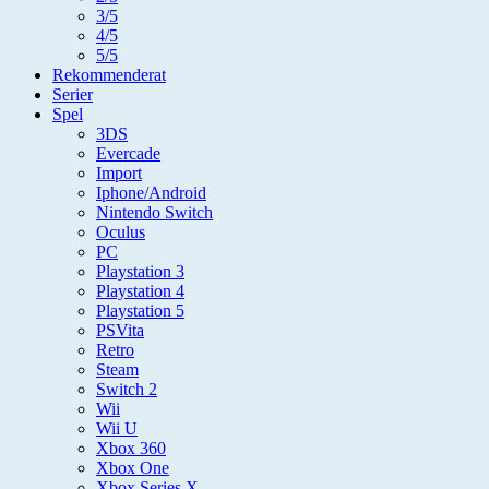
3/5
4/5
5/5
Rekommenderat
Serier
Spel
3DS
Evercade
Import
Iphone/Android
Nintendo Switch
Oculus
PC
Playstation 3
Playstation 4
Playstation 5
PSVita
Retro
Steam
Switch 2
Wii
Wii U
Xbox 360
Xbox One
Xbox Series X