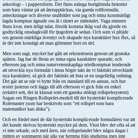
arkeologi – i pappersform. Det finns många bortglömda historier
som bara väntar på att återupptäckas, via gamla rollformulär,
anteckningar och diverse småbilder som jag och mina konstnärligt
lagda kompisar ägnade oss åt i slutet av nittiotalet. Vaga minnen
finns kvar, men ärligt talat, försök komma ihåg vad du gjorde en
godtycklig onsdagkväll för tjugofem år sedan. Och som vi plöjde
oss genom märkliga äventyr och skapade nya karaktärer hux flux, så
är det inte konstigt att man glömmer bort en del.
Men som sagt, mycket har gått att rekonstruera genom att granska
spåren. Jag har de flesta av mina egna karaktärer sparade, och
eftersom jag och mina naturvetenskapliga nördkompisar tenderade
att utveckla nya formulär i ännu högre takt än vi faktiskt utvecklade
nya karaktärer, så gick det faktiskt att lista ut en ungefärlig ordning.
Det går att se när vi bytte från en standard till en annan, och hur
texter justeras och läggs till allt eftersom vi gick från en enkel
(relativt sett, det är klassat som ett ganska stökigt rollspelssystem)
Sagan om Ringen Rollspelet-modell till det hysteriskt komplicerade
Rolemaster (som har beskrivits som ”ett rollspel som bara
matematiker kan älska”).
Och en fördel med de där hysteriskt komplicerade formulären var att
det kunde skrivas hysteriskt mycket på dem. Visst blev det ofta så att
vi inte orkade, och med åren, när rollspelandet blev några dagar i
mitten av sommaren när alla var hemma från studierna men inte