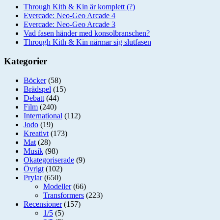
Through Kith & Kin är komplett (?)
Evercade: Neo-Geo Arcade 4
Evercade: Neo-Geo Arcade 3
Vad fasen händer med konsolbranschen?
Through Kith & Kin närmar sig slutfasen
Kategorier
Böcker
(58)
Brädspel
(15)
Debatt
(44)
Film
(240)
International
(112)
Jodo
(19)
Kreativt
(173)
Mat
(28)
Musik
(98)
Okategoriserade
(9)
Övrigt
(102)
Prylar
(650)
Modeller
(66)
Transformers
(223)
Recensioner
(157)
1/5
(5)