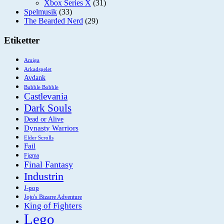
Xbox Series X
(31)
Spelmusik
(33)
The Bearded Nerd
(29)
Etiketter
Amiga
Arkadspelet
Avdank
Bubble Bobble
Castlevania
Dark Souls
Dead or Alive
Dynasty Warriors
Elder Scrolls
Fail
Figma
Final Fantasy
Industrin
J-pop
Jojo's Bizarre Adventure
King of Fighters
Lego