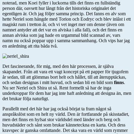
noterad, men Koei fyller i luckorna tills det finns en fullständig
person där, oavsett hur långt från det historiska originalet det
egentligen är. Och jag följer samma princip. Det fanns en alv som
hette Neriel som hängde med Torion och Eodryc och blev inlåst i ett
magiskt rum i tretton år, och vi vet inget mer om denne (även om
namnet antyder att det var en alviska i alla fall), och det finns en
annan alviska som jag hade en urgammal bild scannad av, vars
namn nu också poppar upp i samma sammanhang. Och vips har jag
en anledning att rita båda två.
Det fascinerande, för mig, med den här processen, är själva
skapandet. Från att vara ett vagt koncept på ett papper för tjugofem
år sedan, till att glömmas bort helt och hållet, till att återupptäckas,
och sedan designas i mitt huvud, och sedan bli en bild som
finns
.
Nu ser Neriel och Shira ut så. Rent formellt så har de inga
underkroppar för dem har jag inte haft anledning att designa än, men
det brukar följa naturligt.
Parallellt med det här har jag också börjat ta fram något så
anspråkslöst som en helt ny värld. Den är fortfarande på skisstadiet,
men det finns en hyfsat stor världsdel med länder och berg och
huvudstäder och sånt som brukar känneteckna en karta. Och dess
kravspec är ganska omfattande. Det ska vara en värld som rymmer