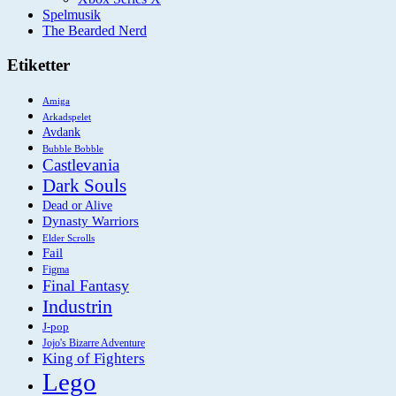
Spelmusik
The Bearded Nerd
Etiketter
Amiga
Arkadspelet
Avdank
Bubble Bobble
Castlevania
Dark Souls
Dead or Alive
Dynasty Warriors
Elder Scrolls
Fail
Figma
Final Fantasy
Industrin
J-pop
Jojo's Bizarre Adventure
King of Fighters
Lego