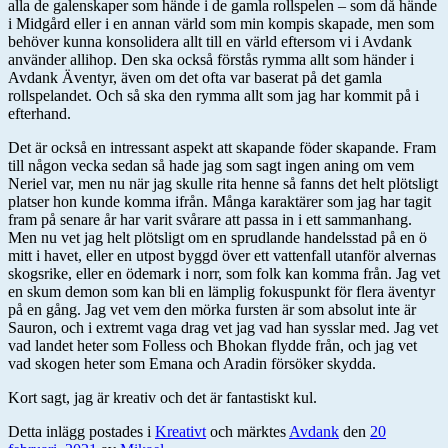
alla de galenskaper som hände i de gamla rollspelen – som då hände
i Midgård eller i en annan värld som min kompis skapade, men som
behöver kunna konsolidera allt till en värld eftersom vi i Avdank
använder allihop. Den ska också förstås rymma allt som händer i
Avdank Äventyr, även om det ofta var baserat på det gamla
rollspelandet. Och så ska den rymma allt som jag har kommit på i
efterhand.
Det är också en intressant aspekt att skapande föder skapande. Fram
till någon vecka sedan så hade jag som sagt ingen aning om vem
Neriel var, men nu när jag skulle rita henne så fanns det helt plötsligt
platser hon kunde komma ifrån. Många karaktärer som jag har tagit
fram på senare år har varit svårare att passa in i ett sammanhang.
Men nu vet jag helt plötsligt om en sprudlande handelsstad på en ö
mitt i havet, eller en utpost byggd över ett vattenfall utanför alvernas
skogsrike, eller en ödemark i norr, som folk kan komma från. Jag vet
en skum demon som kan bli en lämplig fokuspunkt för flera äventyr
på en gång. Jag vet vem den mörka fursten är som absolut inte är
Sauron, och i extremt vaga drag vet jag vad han sysslar med. Jag vet
vad landet heter som Folless och Bhokan flydde från, och jag vet
vad skogen heter som Emana och Aradin försöker skydda.
Kort sagt, jag är kreativ och det är fantastiskt kul.
Detta inlägg postades i
Kreativt
och märktes
Avdank
den
20