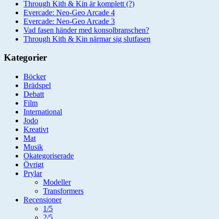
Through Kith & Kin är komplett (?)
Evercade: Neo-Geo Arcade 4
Evercade: Neo-Geo Arcade 3
Vad fasen händer med konsolbranschen?
Through Kith & Kin närmar sig slutfasen
Kategorier
Böcker
Brädspel
Debatt
Film
International
Jodo
Kreativt
Mat
Musik
Okategoriserade
Övrigt
Prylar
Modeller
Transformers
Recensioner
1/5
2/5