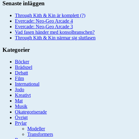
Senaste inläggen
Through Kith & Kin är komplett (?)
Evercade: Neo-Geo Arcade 4
Evercade: Neo-Geo Arcade 3
Vad fasen händer med konsolbranschen?
Through Kith & Kin närmar sig slutfasen
Kategorier
Böcker
Brädspel
Debatt
Film
International
Jodo
Kreativt
Mat
Musik
Okategoriserade
Övrigt
Prylar
Modeller
Transformers