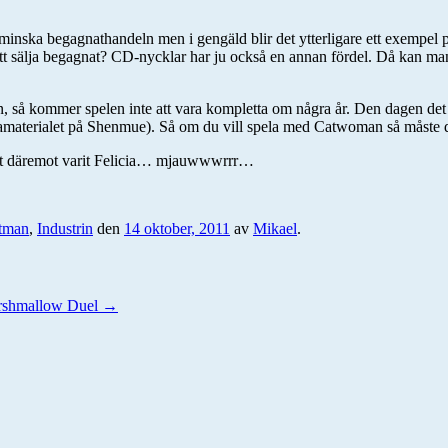
att minska begagnathandeln men i gengäld blir det ytterligare ett exempel p
tt sälja begagnat? CD-nycklar har ju också en annan fördel. Då kan man i 
van, så kommer spelen inte att vara kompletta om några år. Den dagen det
amaterialet på Shenmue). Så om du vill spela med Catwoman så måste du 
e det däremot varit Felicia… mjauwwwrrr…
tman
,
Industrin
den
14 oktober, 2011
av
Mikael
.
arshmallow Duel
→