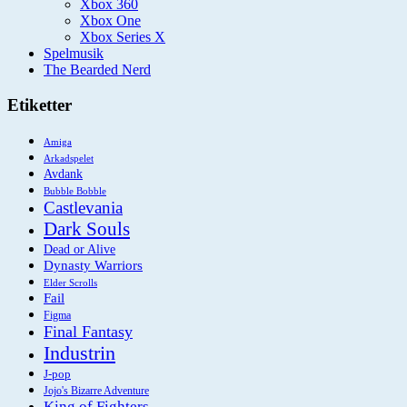
Xbox 360
Xbox One
Xbox Series X
Spelmusik
The Bearded Nerd
Etiketter
Amiga
Arkadspelet
Avdank
Bubble Bobble
Castlevania
Dark Souls
Dead or Alive
Dynasty Warriors
Elder Scrolls
Fail
Figma
Final Fantasy
Industrin
J-pop
Jojo's Bizarre Adventure
King of Fighters