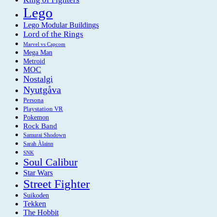
Lego
Lego Modular Buildings
Lord of the Rings
Marvel vs Capcom
Mega Man
Metroid
MOC
Nostalgi
Nyutgåva
Persona
Playstation VR
Pokemon
Rock Band
Samurai Shodown
Sarah Àlainn
SNK
Soul Calibur
Star Wars
Street Fighter
Suikoden
Tekken
The Hobbit