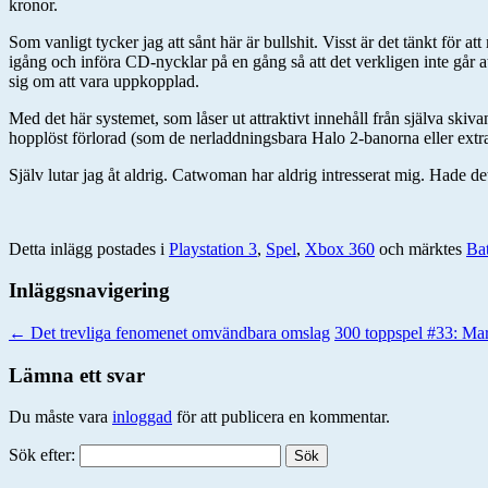
kronor.
Som vanligt tycker jag att sånt här är bullshit. Visst är det tänkt för 
igång och införa CD-nycklar på en gång så att det verkligen inte går a
sig om att vara uppkopplad.
Med det här systemet, som låser ut attraktivt innehåll från själva ski
hopplöst förlorad (som de nerladdningsbara Halo 2-banorna eller extr
Själv lutar jag åt aldrig. Catwoman har aldrig intresserat mig. Had
Detta inlägg postades i
Playstation 3
,
Spel
,
Xbox 360
och märktes
Ba
Inläggsnavigering
←
Det trevliga fenomenet omvändbara omslag
300 toppspel #33: M
Lämna ett svar
Du måste vara
inloggad
för att publicera en kommentar.
Sök efter: