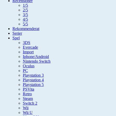
Recensioner
1/5
2/5
3/5
4/5
5/5
Rekommenderat
Serier
Spel
3DS
Evercade
Import
Iphone/Android
Nintendo Switch
Oculus
PC
Playstation 3
Playstation 4
Playstation 5
PSVita
Retro
Steam
Switch 2
Wii
Wii U