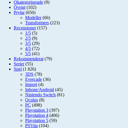
Okategoriserade
(9)
Övrigt
(102)
Prylar
(650)
Modeller
(66)
Transformers
(223)
Recensioner
(157)
1/5
(5)
2/5
(9)
3/5
(29)
4/5
(72)
5/5
(41)
Rekommenderat
(79)
Serier
(55)
Spel
(1 826)
3DS
(78)
Evercade
(36)
Import
(4)
Iphone/Android
(45)
Nintendo Switch
(81)
Oculus
(8)
PC
(498)
Playstation 3
(397)
Playstation 4
(406)
Playstation 5
(59)
PSVita
(104)