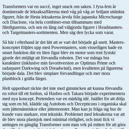
Transformers var en succé, inget snack om saken. I fyra-fem år
dominerade de leksaksaffärerna med våg på våg av briljant uttänkta
figurer, från de första leksakerna ärvda från japanska Microchange
och Diaclone, via hela combiner-eran tillsammans med
filmfigurerna, och sen en lång rad välgjorda figurer i Headmasters-
och Targetmasters-sortimenten. Men säg den lycka som varar.
Så här i efterhand är det lätt att se vart det började gå snett. Masters-
konceptet följdes upp med Powermasters, som visserligen hade en
smart funktion där en liten figur blev en motor som rent fysiskt
gjorde det möjligt att förvandla roboten. Det var många bra
karaktärer (inklusive min favoritversion av Optimus Prime och
radarparet Darkwing och Dreadwind), men kvaliteten på figurerna
började dala. Det blev simplare förvandlingar och mer stora
plastblock i grälla färger.
Helt uppenbart räckte det inte med gimmicken att kunna förvandla
en robot till ett fordon, så Hasbro och Takara började experimentera
med nya koncept. Pretenders var en märklig idé. Istället för att dölja
sig som en bil, klädde sig Autobots och Decepticons i organiska skal
som jättemänniskor eller jättemonster. Man kan ju fråga sig hur de
kunde vara starkare, rent tekniskt. Problemet med leksakerna var att
de blev stora plastsjok med minimal rörlighet, och inuti fick vi
antingen en gänglig Transformer som man vek på mitten för att göra