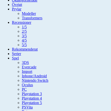
Okategoriserade
Övrigt
Prylar
Modeller
Transformers
Recensioner
1/5
2/5
3/5
4/5
5/5
Rekommenderat
Serier
Spel
3DS
Evercade
Import
Iphone/Android
Nintendo Switch
Oculus
PC
Playstation 3
Playstation 4
Playstation 5
PSVita