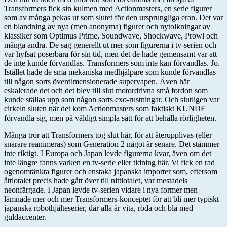
Transformers fick sin kulmen med Actionmasters, en serie figurer
som av många pekas ut som slutet för den ursprungliga eran. Det var
en blandning av nya (men anonyma) figurer och nytolkningar av
klassiker som Optimus Prime, Soundwave, Shockwave, Prowl och
många andra. De såg generellt ut mer som figurerna i tv-serien och
var hyfsat poserbara för sin tid, men det de hade gemensamt var att
de inte kunde förvandlas. Transformers som inte kan förvandlas. Jo.
Istället hade de små mekaniska medhjälpare som kunde förvandlas
till någon sorts överdimensionerade supervapen. Även här
eskalerade det och det blev till slut motordrivna små fordon som
kunde ställas upp som någon sorts exo-rustningar. Och slutligen var
cirkeln sluten när det kom Actionmasters som faktiskt KUNDE
förvandla sig, men på väldigt simpla sätt för att behålla rörligheten.
Många tror att Transformers tog slut här, för att återupplivas (eller
snarare reanimeras) som Generation 2 något år senare. Det stämmer
inte riktigt. I Europa och Japan levde figurerna kvar, även om det
inte längre fanns varken en tv-serie eller tidning här. Vi fick en rad
ogenomtänkta figurer och enstaka japanska importer som, eftersom
åttiotalet precis hade gått över till nittiotalet, var mestadels
neonfärgade. I Japan levde tv-serien vidare i nya former men
lämnade mer och mer Transformers-konceptet för att bli mer typiskt
japanska robothjälteserier, där alla är vita, röda och blå med
guldaccenter.