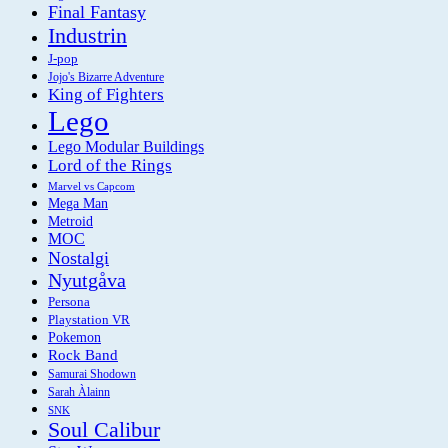
Final Fantasy
Industrin
J-pop
Jojo's Bizarre Adventure
King of Fighters
Lego
Lego Modular Buildings
Lord of the Rings
Marvel vs Capcom
Mega Man
Metroid
MOC
Nostalgi
Nyutgåva
Persona
Playstation VR
Pokemon
Rock Band
Samurai Shodown
Sarah Àlainn
SNK
Soul Calibur