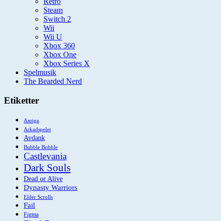
Retro
Steam
Switch 2
Wii
Wii U
Xbox 360
Xbox One
Xbox Series X
Spelmusik
The Bearded Nerd
Etiketter
Amiga
Arkadspelet
Avdank
Bubble Bobble
Castlevania
Dark Souls
Dead or Alive
Dynasty Warriors
Elder Scrolls
Fail
Figma