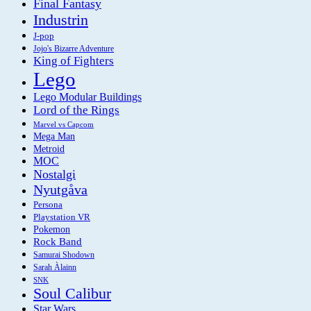
Final Fantasy
Industrin
J-pop
Jojo's Bizarre Adventure
King of Fighters
Lego
Lego Modular Buildings
Lord of the Rings
Marvel vs Capcom
Mega Man
Metroid
MOC
Nostalgi
Nyutgåva
Persona
Playstation VR
Pokemon
Rock Band
Samurai Shodown
Sarah Àlainn
SNK
Soul Calibur
Star Wars