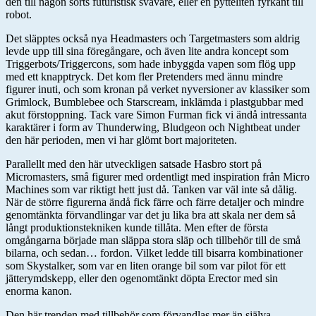
den till någon sorts futuristisk svävare, eller en pytteliten fyrkant till
robot.
Det släpptes också nya Headmasters och Targetmasters som aldrig
levde upp till sina föregångare, och även lite andra koncept som
Triggerbots/Triggercons, som hade inbyggda vapen som flög upp
med ett knapptryck. Det kom fler Pretenders med ännu mindre
figurer inuti, och som kronan på verket nyversioner av klassiker som
Grimlock, Bumblebee och Starscream, inklämda i plastgubbar med
akut förstoppning. Tack vare Simon Furman fick vi ändå intressanta
karaktärer i form av Thunderwing, Bludgeon och Nightbeat under
den här perioden, men vi har glömt bort majoriteten.
Parallellt med den här utveckligen satsade Hasbro stort på
Micromasters, små figurer med ordentligt med inspiration från Micro
Machines som var riktigt hett just då. Tanken var väl inte så dålig.
När de större figurerna ändå fick färre och färre detaljer och mindre
genomtänkta förvandlingar var det ju lika bra att skala ner dem så
långt produktionstekniken kunde tillåta. Men efter de första
omgångarna började man släppa stora släp och tillbehör till de små
bilarna, och sedan… fordon. Vilket ledde till bisarra kombinationer
som Skystalker, som var en liten orange bil som var pilot för ett
jätterymdskepp, eller den ogenomtänkt döpta Erector med sin
enorma kanon.
Den här trenden med tillbehör som förvandlas mer än själva