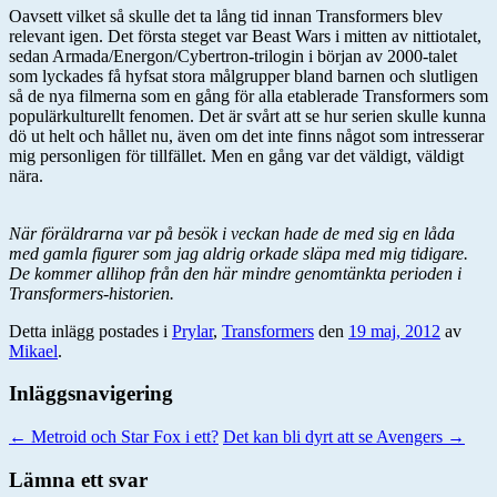
Oavsett vilket så skulle det ta lång tid innan Transformers blev
relevant igen. Det första steget var Beast Wars i mitten av nittiotalet,
sedan Armada/Energon/Cybertron-trilogin i början av 2000-talet
som lyckades få hyfsat stora målgrupper bland barnen och slutligen
så de nya filmerna som en gång för alla etablerade Transformers som
populärkulturellt fenomen. Det är svårt att se hur serien skulle kunna
dö ut helt och hållet nu, även om det inte finns något som intresserar
mig personligen för tillfället. Men en gång var det väldigt, väldigt
nära.
När föräldrarna var på besök i veckan hade de med sig en låda
med gamla figurer som jag aldrig orkade släpa med mig tidigare.
De kommer allihop från den här mindre genomtänkta perioden i
Transformers-historien.
Detta inlägg postades i
Prylar
,
Transformers
den
19 maj, 2012
av
Mikael
.
Inläggsnavigering
←
Metroid och Star Fox i ett?
Det kan bli dyrt att se Avengers
→
Lämna ett svar