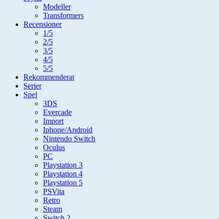
Modeller
Transformers
Recensioner
1/5
2/5
3/5
4/5
5/5
Rekommenderat
Serier
Spel
3DS
Evercade
Import
Iphone/Android
Nintendo Switch
Oculus
PC
Playstation 3
Playstation 4
Playstation 5
PSVita
Retro
Steam
Switch 2