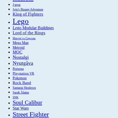
J-pop
Jojo's Bizarre Adventure
King of Fighters
Lego
Lego Modular Buildings
Lord of the Rings
Marvel vs Capcom
Mega Man
Metroid
MOC
Nostalgi
Nyutgåva
Persona
Playstation VR
Pokemon
Rock Band
Samurai Shodown
Sarah Àlainn
SNK
Soul Calibur
Star Wars
Street Fighter