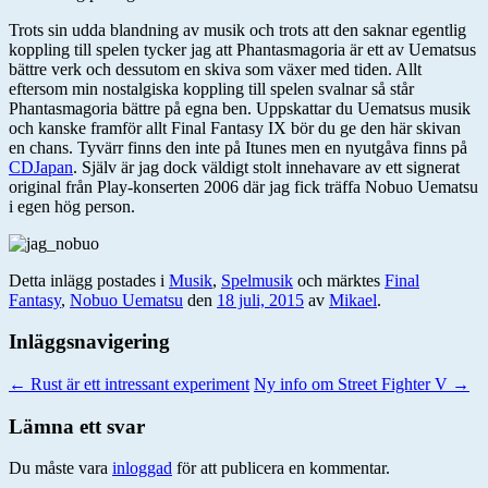
Trots sin udda blandning av musik och trots att den saknar egentlig
koppling till spelen tycker jag att Phantasmagoria är ett av Uematsus
bättre verk och dessutom en skiva som växer med tiden. Allt
eftersom min nostalgiska koppling till spelen svalnar så står
Phantasmagoria bättre på egna ben. Uppskattar du Uematsus musik
och kanske framför allt Final Fantasy IX bör du ge den här skivan
en chans. Tyvärr finns den inte på Itunes men en nyutgåva finns på
CDJapan
. Själv är jag dock väldigt stolt innehavare av ett signerat
original från Play-konserten 2006 där jag fick träffa Nobuo Uematsu
i egen hög person.
Detta inlägg postades i
Musik
,
Spelmusik
och märktes
Final
Fantasy
,
Nobuo Uematsu
den
18 juli, 2015
av
Mikael
.
Inläggsnavigering
←
Rust är ett intressant experiment
Ny info om Street Fighter V
→
Lämna ett svar
Du måste vara
inloggad
för att publicera en kommentar.