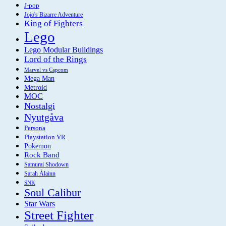
J-pop
Jojo's Bizarre Adventure
King of Fighters
Lego
Lego Modular Buildings
Lord of the Rings
Marvel vs Capcom
Mega Man
Metroid
MOC
Nostalgi
Nyutgåva
Persona
Playstation VR
Pokemon
Rock Band
Samurai Shodown
Sarah Àlainn
SNK
Soul Calibur
Star Wars
Street Fighter