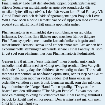
Final Fantasy hade nått den absoluta toppen popularitetsmässigt,
släppte Square en rad strålande arrangerade soundtracks där
musiken lyftes till nya nivåer. I den här vevan kom Final Fantasy VI:
Grand Finale och och de båda sångarrangemangen Pray och Love
Will Grow. Men Nobuo Uematsu var också upptagen med ett privat
projekt som aldrig riktigt fått samma uppmärksamhet.
Phantasmagoria är en märklig skiva som blandar en rad olika
influenser. Det finns flera likheter med musiken från de tidigare
Final Fantasy-spelen, men utanför konsolteknikens begränsande
ramar kunde Uematsu sväva ut på ett helt annat sätt. Lite av den här
experimentella stämningen återvände senare i Final Fantasy IX, som
är det spel som påminner mest om Phantasmagoria ljudmässigt.
Genren är väl närmast ”easy listening”, men blandar smäktande
melodier med dikter med ett väldigt ovanligt resultat. Den Vangelis-
doftande ”A rainy day, the children” är vemodig medan ”The small
that was left behind” är bedårande optimistisk, och ”Deep Sea Blue”
stegrar hela tiden mot nya vackra vidder. Det finns också en
ordentlig variation av mer typisk Uematsu-musik som den mäktiga,
fagott-dominerade ”Angel Hands”, den spralliga ”Dogs on the
beach” och den stillsamma ”The Mayan People”. Skivan avslutas
med en märklig tolkning av ledmotivet från Final Fantasy, framfört i
barock kyrkostil med en gossopran. Den är minst sagt märklig men
ändå häftig på något vis.