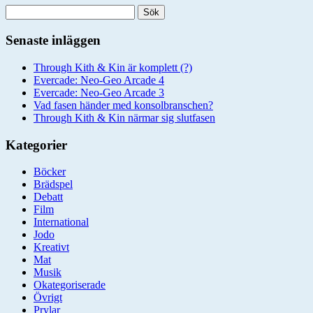
Sök
efter:
Senaste inläggen
Through Kith & Kin är komplett (?)
Evercade: Neo-Geo Arcade 4
Evercade: Neo-Geo Arcade 3
Vad fasen händer med konsolbranschen?
Through Kith & Kin närmar sig slutfasen
Kategorier
Böcker
Brädspel
Debatt
Film
International
Jodo
Kreativt
Mat
Musik
Okategoriserade
Övrigt
Prylar