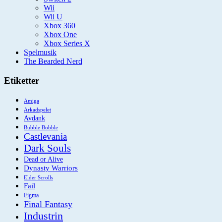
Wii
Wii U
Xbox 360
Xbox One
Xbox Series X
Spelmusik
The Bearded Nerd
Etiketter
Amiga
Arkadspelet
Avdank
Bubble Bobble
Castlevania
Dark Souls
Dead or Alive
Dynasty Warriors
Elder Scrolls
Fail
Figma
Final Fantasy
Industrin