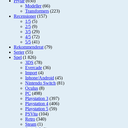
Prylar
(650)
Modeller
(66)
Transformers
(223)
Recensioner
(157)
1/5
(5)
2/5
(9)
3/5
(29)
4/5
(72)
5/5
(41)
Rekommenderat
(79)
Serier
(55)
Spel
(1 826)
3DS
(78)
Evercade
(36)
Import
(4)
Iphone/Android
(45)
Nintendo Switch
(81)
Oculus
(8)
PC
(498)
Playstation 3
(397)
Playstation 4
(406)
Playstation 5
(59)
PSVita
(104)
Retro
(340)
Steam
(1)