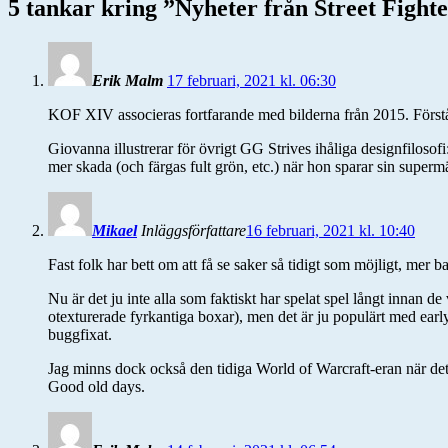
5 tankar kring ”
Nyheter från Street Fight
Erik Malm
17 februari, 2021 kl. 06:30
KOF XIV associeras fortfarande med bilderna från 2015. Förstår in
Giovanna illustrerar för övrigt GG Strives ihåliga designfilos
mer skada (och färgas fult grön, etc.) när hon sparar sin super
Mikael
Inläggsförfattare
16 februari, 2021 kl. 10:40
Fast folk har bett om att få se saker så tidigt som möjligt, mer
Nu är det ju inte alla som faktiskt har spelat spel långt innan d
otexturerade fyrkantiga boxar), men det är ju populärt med early a
buggfixat.
Jag minns dock också den tidiga World of Warcraft-eran när det
Good old days.