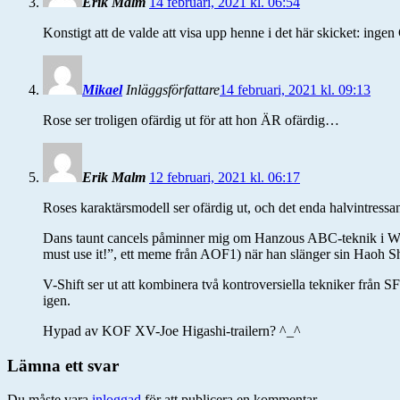
Erik Malm
14 februari, 2021 kl. 06:54
Konstigt att de valde att visa upp henne i det här skicket: ingen 
Mikael
Inläggsförfattare
14 februari, 2021 kl. 09:13
Rose ser troligen ofärdig ut för att hon ÄR ofärdig…
Erik Malm
12 februari, 2021 kl. 06:17
Roses karaktärsmodell ser ofärdig ut, och det enda halvintressan
Dans taunt cancels påminner mig om Hanzous ABC-teknik i Worl
must use it!”, ett meme från AOF1) när han slänger sin Haoh S
V-Shift ser ut att kombinera två kontroversiella tekniker från 
igen.
Hypad av KOF XV-Joe Higashi-trailern? ^_^
Lämna ett svar
Du måste vara
inloggad
för att publicera en kommentar.