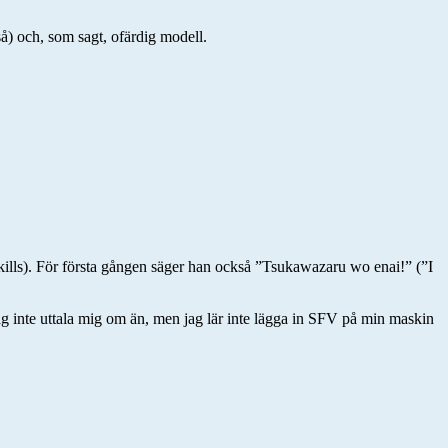
 så) och, som sagt, ofärdig modell.
lls). För första gången säger han också ”Tsukawazaru wo enai!” (”I
jag inte uttala mig om än, men jag lär inte lägga in SFV på min maskin