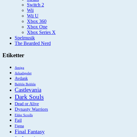
Switch 2
Wii
Wii U
Xbox 360
Xbox One
Xbox Series X
Spelmusik
The Bearded Nerd
Etiketter
Amiga
Arkadspelet
Avdank
Bubble Bobble
Castlevania
Dark Souls
Dead or Alive
Dynasty Warriors
Elder Scrolls
Fail
Figma
Final Fantasy