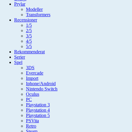
Prylar
Modeller
Transformers
Recensioner
1/5
2/5
3/5
4/5
5/5
Rekommenderat
Serier
Spel
3DS
Evercade
Import
Iphone/Android
Nintendo Switch
Oculus
PC
Playstation 3
Playstation 4
Playstation 5
PSVita
Retro
Steam