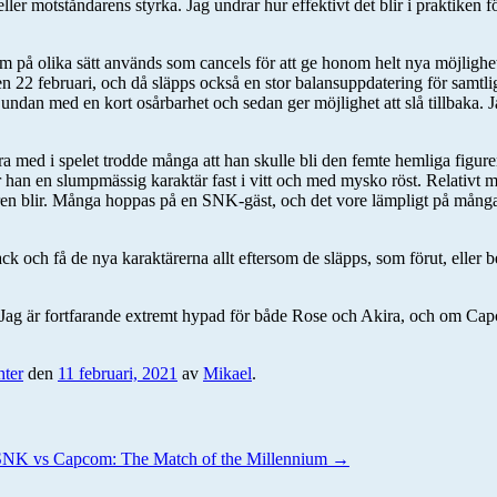
er motståndarens styrka. Jag undrar hur effektivt det blir i praktiken för
om på olika sätt används som cancels för att ge honom helt nya möjlighe
 22 februari, och då släpps också en stor balansuppdatering för samtlig
 undan med en kort osårbarhet och sedan ger möjlighet att slå tillbaka. 
vara med i spelet trodde många att han skulle bli den femte hemliga figur
an en slumpmässig karaktär fast i vitt och med mysko röst. Relativt me
iguren blir. Många hoppas på en SNK-gäst, och det vore lämpligt på mån
k och få de nya karaktärerna allt eftersom de släpps, som förut, eller 
å. Jag är fortfarande extremt hypad för både Rose och Akira, och om Capc
hter
den
11 februari, 2021
av
Mikael
.
SNK vs Capcom: The Match of the Millennium
→