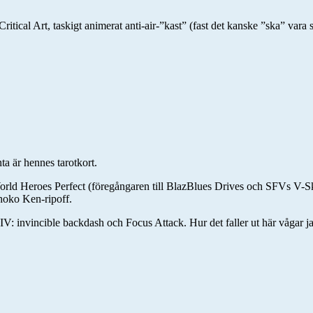
Critical Art, taskigt animerat anti-air-”kast” (fast det kanske ”ska” vara
ta är hennes tarotkort.
d Heroes Perfect (föregångaren till BlazBlues Drives och SFVs V-Ski
hoko Ken-ripoff.
SFIV: invincible backdash och Focus Attack. Hur det faller ut här vågar 