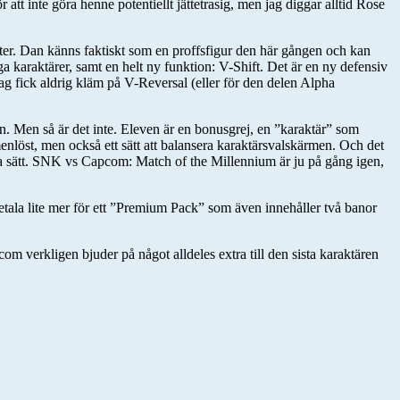
 att inte göra henne potentiellt jättetrasig, men jag diggar alltid Rose
ter. Dan känns faktiskt som en proffsfigur den här gången och kan
a karaktärer, samt en helt ny funktion: V-Shift. Det är en ny defensiv
Jag fick aldrig kläm på V-Reversal (eller för den delen Alpha
en. Men så är det inte. Eleven är en bonusgrej, en ”karaktär” som
nlöst, men också ett sätt att balansera karaktärsvalskärmen. Och det
ga sätt. SNK vs Capcom: Match of the Millennium är ju på gång igen,
betala lite mer för ett ”Premium Pack” som även innehåller två banor
om verkligen bjuder på något alldeles extra till den sista karaktären