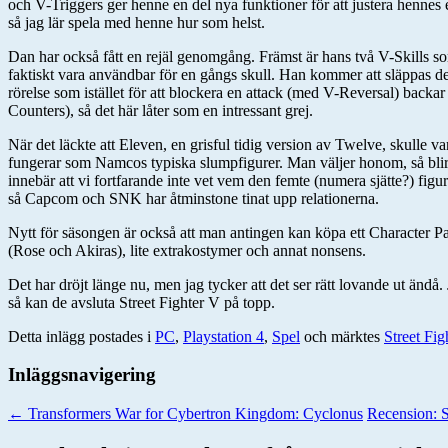
och V-Triggers ger henne en del nya funktioner för att justera hennes ell
så jag lär spela med henne hur som helst.
Dan har också fått en rejäl genomgång. Främst är hans två V-Skills s
faktiskt vara användbar för en gångs skull. Han kommer att släppas den
rörelse som istället för att blockera en attack (med V-Reversal) backar
Counters), så det här låter som en intressant grej.
När det läckte att Eleven, en grisful tidig version av Twelve, skulle 
fungerar som Namcos typiska slumpfigurer. Man väljer honom, så blir h
innebär att vi fortfarande inte vet vem den femte (numera sjätte?) f
så Capcom och SNK har åtminstone tinat upp relationerna.
Nytt för säsongen är också att man antingen kan köpa ett Character Pac
(Rose och Akiras), lite extrakostymer och annat nonsens.
Det har dröjt länge nu, men jag tycker att det ser rätt lovande ut änd
så kan de avsluta Street Fighter V på topp.
Detta inlägg postades i
PC
,
Playstation 4
,
Spel
och märktes
Street Fig
Inläggsnavigering
←
Transformers War for Cybertron Kingdom: Cyclonus
Recension: 