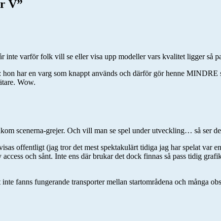
er V
”
te varför folk vill se eller visa upp modeller vars kvalitet ligger så pas
ofi: hon har en varg som knappt används och därför gör henne MINDRE s
mätare. Wow.
 bakom scenerna-grejer. Och vill man se spel under utveckling… så ser de
e visas offentligt (jag tror det mest spektakulärt tidiga jag har spelat v
ccess och sånt. Inte ens där brukar det dock finnas så pass tidig grafik, 
 inte fanns fungerande transporter mellan startområdena och många obs