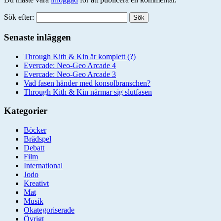
Sök efter:
Senaste inläggen
Through Kith & Kin är komplett (?)
Evercade: Neo-Geo Arcade 4
Evercade: Neo-Geo Arcade 3
Vad fasen händer med konsolbranschen?
Through Kith & Kin närmar sig slutfasen
Kategorier
Böcker
Brädspel
Debatt
Film
International
Jodo
Kreativt
Mat
Musik
Okategoriserade
Övrigt