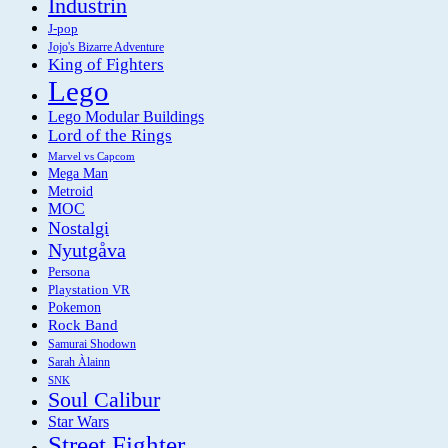
Industrin
J-pop
Jojo's Bizarre Adventure
King of Fighters
Lego
Lego Modular Buildings
Lord of the Rings
Marvel vs Capcom
Mega Man
Metroid
MOC
Nostalgi
Nyutgåva
Persona
Playstation VR
Pokemon
Rock Band
Samurai Shodown
Sarah Àlainn
SNK
Soul Calibur
Star Wars
Street Fighter