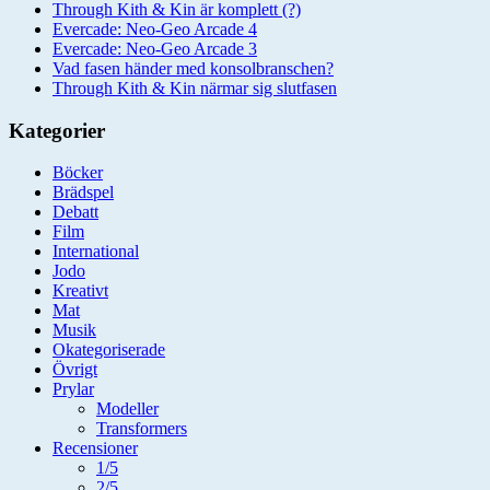
Through Kith & Kin är komplett (?)
Evercade: Neo-Geo Arcade 4
Evercade: Neo-Geo Arcade 3
Vad fasen händer med konsolbranschen?
Through Kith & Kin närmar sig slutfasen
Kategorier
Böcker
Brädspel
Debatt
Film
International
Jodo
Kreativt
Mat
Musik
Okategoriserade
Övrigt
Prylar
Modeller
Transformers
Recensioner
1/5
2/5