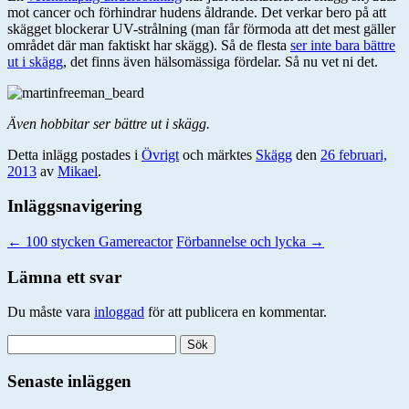
mot cancer och förhindrar hudens åldrande. Det verkar bero på att
skägget blockerar UV-strålning (man får förmoda att det mest gäller
området där man faktiskt har skägg). Så de flesta
ser inte bara bättre
ut i skägg
, det finns även hälsomässiga fördelar. Så nu vet ni det.
Även hobbitar ser bättre ut i skägg.
Detta inlägg postades i
Övrigt
och märktes
Skägg
den
26 februari,
2013
av
Mikael
.
Inläggsnavigering
←
100 stycken Gamereactor
Förbannelse och lycka
→
Lämna ett svar
Du måste vara
inloggad
för att publicera en kommentar.
Sök
efter:
Senaste inläggen