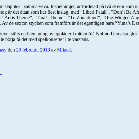
 släpptes i samma veva. Inspelningen är fördelad på två skivor som in
nt nog är det åttan som har flest inslag, med ”Liberi Fatali”, ”Don’t 
ed: ”Aeris Theme”, ”Tina’s Theme”, ”To Zanarkand”, ”One-Winged Ange
 tre. Av de sexton stycken som framförs är det egentligen bara ”Yuna’s D
dmotivet störs en liten aning av applåder i mitten (då Nobuo Uematsu gi
le börja få det med spelkonserter lite varstans.
tasy
den
20 februari, 2018
av
Mikael
.
→