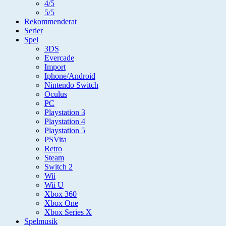
4/5
5/5
Rekommenderat
Serier
Spel
3DS
Evercade
Import
Iphone/Android
Nintendo Switch
Oculus
PC
Playstation 3
Playstation 4
Playstation 5
PSVita
Retro
Steam
Switch 2
Wii
Wii U
Xbox 360
Xbox One
Xbox Series X
Spelmusik