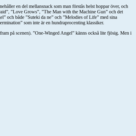
nehåller en del mellansnack som man förstås helst hoppar över, och
Be Afraid”, ”Love Grows”, ”The Man with the Machine Gun” och det
l” och både ”Suteki da ne” och ”Melodies of Life” med sina
etermination” som inte är en hundraprocenting klassiker.
ck fram på scenen). ”One-Winged Angel” känns också lite fjösig. Men i