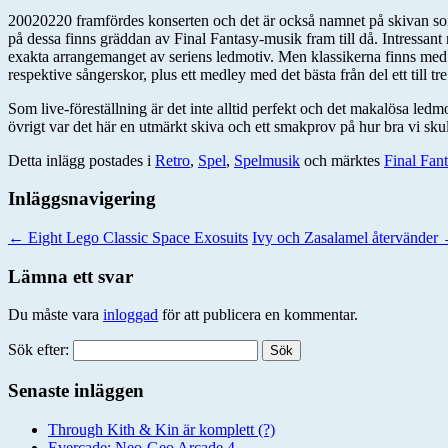
20020220 framfördes konserten och det är också namnet på skivan som
på dessa finns gräddan av Final Fantasy-musik fram till då. Intressa
exakta arrangemanget av seriens ledmotiv. Men klassikerna finns m
respektive sångerskor, plus ett medley med det bästa från del ett till
Som live-föreställning är det inte alltid perfekt och det makalösa le
övrigt var det här en utmärkt skiva och ett smakprov på hur bra vi skul
Detta inlägg postades i
Retro
,
Spel
,
Spelmusik
och märktes
Final Fan
Inläggsnavigering
←
Eight Lego Classic Space Exosuits
Ivy och Zasalamel återvänder
Lämna ett svar
Du måste vara
inloggad
för att publicera en kommentar.
Sök efter:
Senaste inläggen
Through Kith & Kin är komplett (?)
Evercade: Neo-Geo Arcade 4