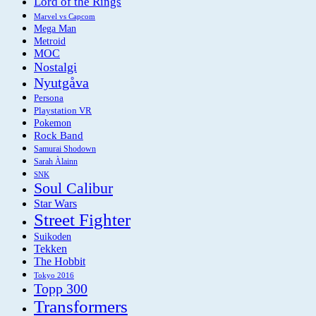
Lord of the Rings
Marvel vs Capcom
Mega Man
Metroid
MOC
Nostalgi
Nyutgåva
Persona
Playstation VR
Pokemon
Rock Band
Samurai Shodown
Sarah Àlainn
SNK
Soul Calibur
Star Wars
Street Fighter
Suikoden
Tekken
The Hobbit
Tokyo 2016
Topp 300
Transformers