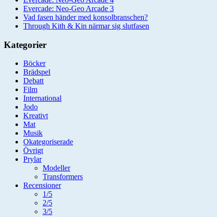
Evercade: Neo-Geo Arcade 3
Vad fasen händer med konsolbranschen?
Through Kith & Kin närmar sig slutfasen
Kategorier
Böcker
Brädspel
Debatt
Film
International
Jodo
Kreativt
Mat
Musik
Okategoriserade
Övrigt
Prylar
Modeller
Transformers
Recensioner
1/5
2/5
3/5