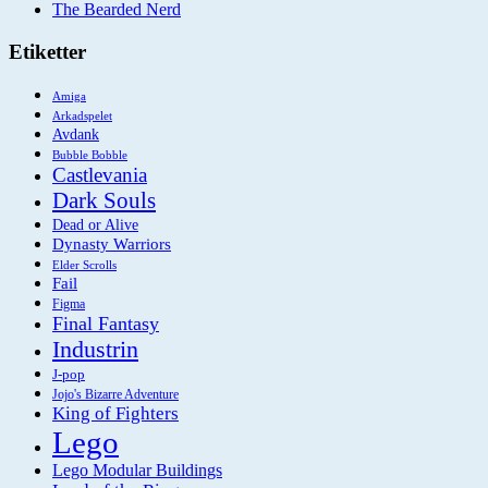
The Bearded Nerd
Etiketter
Amiga
Arkadspelet
Avdank
Bubble Bobble
Castlevania
Dark Souls
Dead or Alive
Dynasty Warriors
Elder Scrolls
Fail
Figma
Final Fantasy
Industrin
J-pop
Jojo's Bizarre Adventure
King of Fighters
Lego
Lego Modular Buildings