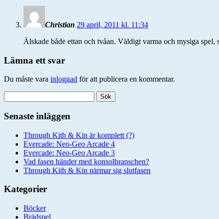
Christian
29 april, 2011 kl. 11:34
Älskade både ettan och tvåan. Väldigt varma och mysiga spel, 
Lämna ett svar
Du måste vara
inloggad
för att publicera en kommentar.
Sök
efter:
Senaste inläggen
Through Kith & Kin är komplett (?)
Evercade: Neo-Geo Arcade 4
Evercade: Neo-Geo Arcade 3
Vad fasen händer med konsolbranschen?
Through Kith & Kin närmar sig slutfasen
Kategorier
Böcker
Brädspel