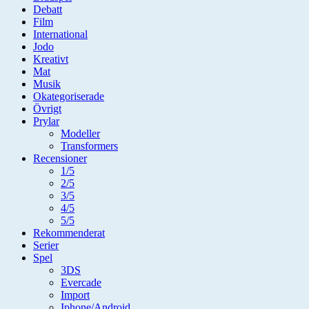
Debatt
Film
International
Jodo
Kreativt
Mat
Musik
Okategoriserade
Övrigt
Prylar
Modeller
Transformers
Recensioner
1/5
2/5
3/5
4/5
5/5
Rekommenderat
Serier
Spel
3DS
Evercade
Import
Iphone/Android