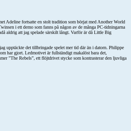
et Adeline fortsatte en stolt tradition som börjat med Another World
på Twinsen i ett demo som fanns på någon av de många PC-tidningarna
 aldrig att jag spelade särskilt långt. Varför är då Little Big
 upptäckte det tillbringade spelet mer tid där än i datorn. Philippe
som har gjort. Ledmotivet är fullständigt makalöst bara det,
er ”The Rebels”, ett flöjtdrivet stycke som kontrasterar den ljuvliga