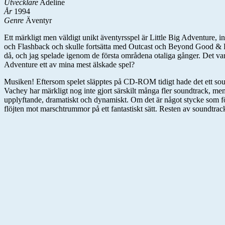
Utvecklare
Adeline
År
1994
Genre
Äventyr
Ett märkligt men väldigt unikt äventyrsspel är Little Big Adventure, 
och Flashback och skulle fortsätta med Outcast och Beyond Good & Ev
då, och jag spelade igenom de första områdena otaliga gånger. Det var i
Adventure ett av mina mest älskade spel?
Musiken! Eftersom spelet släpptes på CD-ROM tidigt hade det ett soundt
Vachey har märkligt nog inte gjort särskilt många fler soundtrack, men 
upplyftande, dramatiskt och dynamiskt. Om det är något stycke som för
flöjten mot marschtrummor på ett fantastiskt sätt. Resten av soundtrack