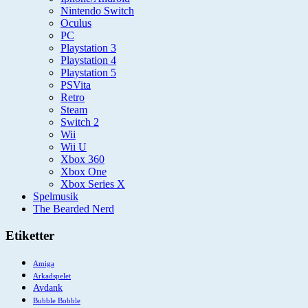
Nintendo Switch
Oculus
PC
Playstation 3
Playstation 4
Playstation 5
PSVita
Retro
Steam
Switch 2
Wii
Wii U
Xbox 360
Xbox One
Xbox Series X
Spelmusik
The Bearded Nerd
Etiketter
Amiga
Arkadspelet
Avdank
Bubble Bobble