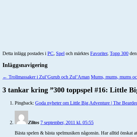
Detta inlägg postades i
PC
,
Spel
och märktes
Favoriter
,
Topp 300
de
Inläggsnavigering
←
Trollmassaker i Zul’Gurub och Zul’Aman
Mums, mums, mums oc
3 tankar kring ”
300 toppspel #16: Little B
Pingback:
Goda nyheter om Little Big Adventure | The Bearde
Zlitos
7 september, 2011 kl. 05:55
Bästa spelen & bästa spelmusiken någonsin. Har alltid önskat att