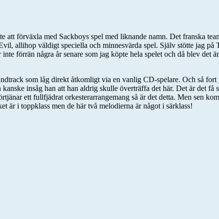
inte att förväxla med Sackboys spel med liknande namn. Det franska team
il, allihop väldigt speciella och minnesvärda spel. Själv stötte jag 
nte förrän några år senare som jag köpte hela spelet och då blev det ändå
rack som låg direkt åtkomligt via en vanlig CD-spelare. Och så fort jag
kanske insåg han att han aldrig skulle överträffa det här. Det är det få 
tjänar ett fullfjädrat orkesterarrangemang så är det detta. Men sen komm
et är i toppklass men de här två melodierna är något i särklass!