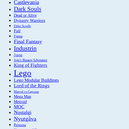
Castlevania
Dark Souls
Dead or Alive
Dynasty Warriors
Elder Scrolls
Fail
Figma
Final Fantasy
Industrin
J-pop
Jojo's Bizarre Adventure
King of Fighters
Lego
Lego Modular Buildings
Lord of the Rings
Marvel vs Capcom
Mega Man
Metroid
MOC
Nostalgi
Nyutgåva
Persona