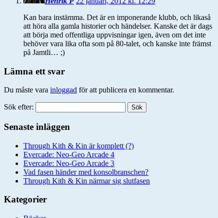
Henrik P
22 januari, 2012 kl. 12:29
Kan bara instämma. Det är en imponerande klubb, och likaså
att höra alla gamla historier och händelser. Kanske det är dags
att börja med offentliga uppvisningar igen, även om det inte
behöver vara lika ofta som på 80-talet, och kanske inte främst
på Jamtli… ;)
Lämna ett svar
Du måste vara
inloggad
för att publicera en kommentar.
Sök efter:
Senaste inläggen
Through Kith & Kin är komplett (?)
Evercade: Neo-Geo Arcade 4
Evercade: Neo-Geo Arcade 3
Vad fasen händer med konsolbranschen?
Through Kith & Kin närmar sig slutfasen
Kategorier