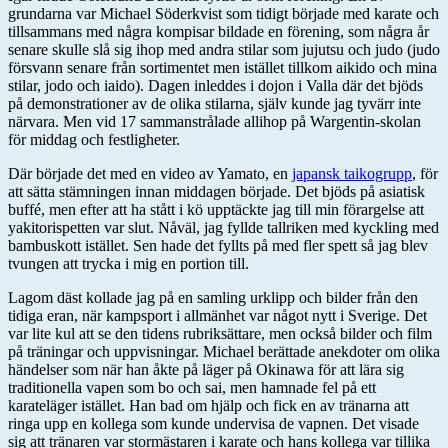
grundarna var Michael Söderkvist som tidigt började med karate och
tillsammans med några kompisar bildade en förening, som några år
senare skulle slå sig ihop med andra stilar som jujutsu och judo (judo
försvann senare från sortimentet men istället tillkom aikido och mina
stilar, jodo och iaido). Dagen inleddes i dojon i Valla där det bjöds
på demonstrationer av de olika stilarna, själv kunde jag tyvärr inte
närvara. Men vid 17 sammanstrålade allihop på Wargentin-skolan
för middag och festligheter.
Där började det med en video av Yamato, en
japansk taikogrupp
, för
att sätta stämningen innan middagen började. Det bjöds på asiatisk
buffé, men efter att ha stått i kö upptäckte jag till min förargelse att
yakitorispetten var slut. Nåväl, jag fyllde tallriken med kyckling med
bambuskott istället. Sen hade det fyllts på med fler spett så jag blev
tvungen att trycka i mig en portion till.
Lagom däst kollade jag på en samling urklipp och bilder från den
tidiga eran, när kampsport i allmänhet var något nytt i Sverige. Det
var lite kul att se den tidens rubriksättare, men också bilder och film
på träningar och uppvisningar. Michael berättade anekdoter om olika
händelser som när han åkte på läger på Okinawa för att lära sig
traditionella vapen som bo och sai, men hamnade fel på ett
karateläger istället. Han bad om hjälp och fick en av tränarna att
ringa upp en kollega som kunde undervisa de vapnen. Det visade
sig att tränaren var stormästaren i karate och hans kollega var tillika