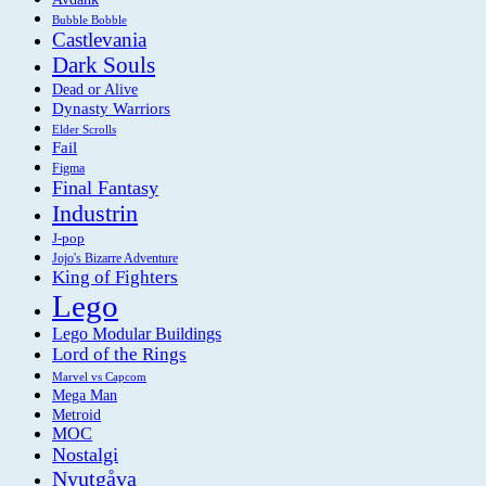
Bubble Bobble
Castlevania
Dark Souls
Dead or Alive
Dynasty Warriors
Elder Scrolls
Fail
Figma
Final Fantasy
Industrin
J-pop
Jojo's Bizarre Adventure
King of Fighters
Lego
Lego Modular Buildings
Lord of the Rings
Marvel vs Capcom
Mega Man
Metroid
MOC
Nostalgi
Nyutgåva