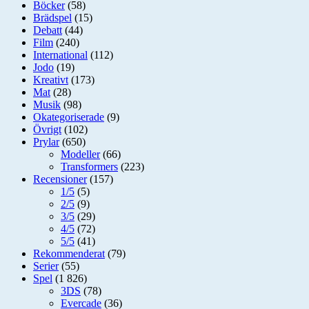
Böcker
(58)
Brädspel
(15)
Debatt
(44)
Film
(240)
International
(112)
Jodo
(19)
Kreativt
(173)
Mat
(28)
Musik
(98)
Okategoriserade
(9)
Övrigt
(102)
Prylar
(650)
Modeller
(66)
Transformers
(223)
Recensioner
(157)
1/5
(5)
2/5
(9)
3/5
(29)
4/5
(72)
5/5
(41)
Rekommenderat
(79)
Serier
(55)
Spel
(1 826)
3DS
(78)
Evercade
(36)