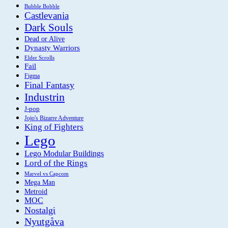
Bubble Bobble
Castlevania
Dark Souls
Dead or Alive
Dynasty Warriors
Elder Scrolls
Fail
Figma
Final Fantasy
Industrin
J-pop
Jojo's Bizarre Adventure
King of Fighters
Lego
Lego Modular Buildings
Lord of the Rings
Marvel vs Capcom
Mega Man
Metroid
MOC
Nostalgi
Nyutgåva