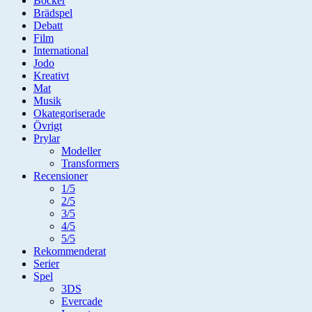
Böcker
Brädspel
Debatt
Film
International
Jodo
Kreativt
Mat
Musik
Okategoriserade
Övrigt
Prylar
Modeller
Transformers
Recensioner
1/5
2/5
3/5
4/5
5/5
Rekommenderat
Serier
Spel
3DS
Evercade