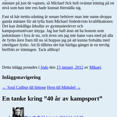
mästare på just de vapnen, så Michael fick helt oväntat träning på en
nivå som han inte ens hade kunnat föreställa sig.
Fast så här trettio-nånting år senare behöver man inte name-droppa
gamla mästare för att lyfta fram Michael Söderkvists kvalifikationer.
Det kan åtskilliga årkullar av gymnasieelever och
kampsportsutövare intyga. Jag har haft äran att ha honom som
jodotränare i fyra år nu, och även om jag inte hann vara med på alla
de fyrtio åren fram till nu så hoppas jag på att kunna fortsätta med
ytterligare fyrtio. Att få tillhöra det här härliga gänget är en trevlig
bieffekt av träningen. Tack allihop!
Detta inlägg postades i
Jodo
den
15 januari, 2012
av
Mikael
.
Inläggsnavigering
←
Soul Calibur till Iphone
Hem till Midgård
→
En tanke kring ”
40 år av kampsport
”