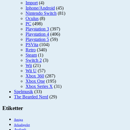
Import
(4)
Iphone/Android
(45)
Nintendo Switch
(81)
Oculus
(8)
PC
(498)
Playstation 3
(397)
Playstation 4
(406)
Playstation 5
(59)
PSVita
(104)
Retro
(340)
Steam
(1)
Switch 2
(3)
Wii
(21)
Wii U
(57)
Xbox 360
(287)
Xbox One
(195)
Xbox Series X
(31)
Spelmusik
(33)
The Bearded Nerd
(29)
Etiketter
Amiga
Arkadspelet
Avdank