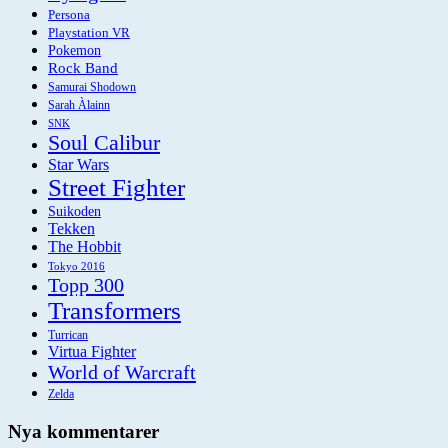
Persona
Playstation VR
Pokemon
Rock Band
Samurai Shodown
Sarah Àlainn
SNK
Soul Calibur
Star Wars
Street Fighter
Suikoden
Tekken
The Hobbit
Tokyo 2016
Topp 300
Transformers
Turrican
Virtua Fighter
World of Warcraft
Zelda
Nya kommentarer