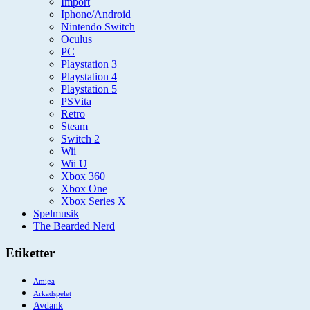
Import
Iphone/Android
Nintendo Switch
Oculus
PC
Playstation 3
Playstation 4
Playstation 5
PSVita
Retro
Steam
Switch 2
Wii
Wii U
Xbox 360
Xbox One
Xbox Series X
Spelmusik
The Bearded Nerd
Etiketter
Amiga
Arkadspelet
Avdank