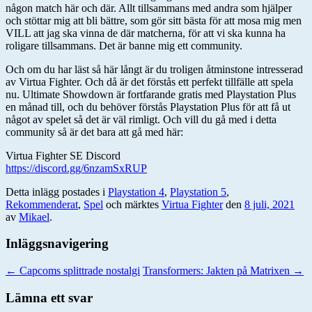
någon match här och där. Allt tillsammans med andra som hjälper
och stöttar mig att bli bättre, som gör sitt bästa för att mosa mig men
VILL att jag ska vinna de där matcherna, för att vi ska kunna ha
roligare tillsammans. Det är banne mig ett community.
Och om du har läst så här långt är du troligen åtminstone intresserad
av Virtua Fighter. Och då är det förstås ett perfekt tillfälle att spela
nu. Ultimate Showdown är fortfarande gratis med Playstation Plus
en månad till, och du behöver förstås Playstation Plus för att få ut
något av spelet så det är väl rimligt. Och vill du gå med i detta
community så är det bara att gå med här:
Virtua Fighter SE Discord
https://discord.gg/6nzamSxRUP
Detta inlägg postades i
Playstation 4
,
Playstation 5
,
Rekommenderat
,
Spel
och märktes
Virtua Fighter
den
8 juli, 2021
av
Mikael
.
Inläggsnavigering
←
Capcoms splittrade nostalgi
Transformers: Jakten på Matrixen
→
Lämna ett svar