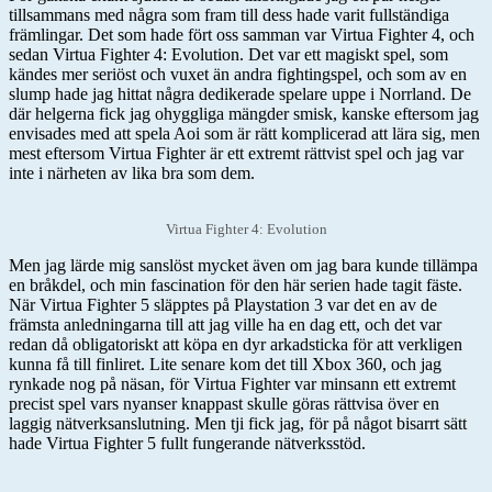
tillsammans med några som fram till dess hade varit fullständiga
främlingar. Det som hade fört oss samman var Virtua Fighter 4, och
sedan Virtua Fighter 4: Evolution. Det var ett magiskt spel, som
kändes mer seriöst och vuxet än andra fightingspel, och som av en
slump hade jag hittat några dedikerade spelare uppe i Norrland. De
där helgerna fick jag ohyggliga mängder smisk, kanske eftersom jag
envisades med att spela Aoi som är rätt komplicerad att lära sig, men
mest eftersom Virtua Fighter är ett extremt rättvist spel och jag var
inte i närheten av lika bra som dem.
Virtua Fighter 4: Evolution
Men jag lärde mig sanslöst mycket även om jag bara kunde tillämpa
en bråkdel, och min fascination för den här serien hade tagit fäste.
När Virtua Fighter 5 släpptes på Playstation 3 var det en av de
främsta anledningarna till att jag ville ha en dag ett, och det var
redan då obligatoriskt att köpa en dyr arkadsticka för att verkligen
kunna få till finliret. Lite senare kom det till Xbox 360, och jag
rynkade nog på näsan, för Virtua Fighter var minsann ett extremt
precist spel vars nyanser knappast skulle göras rättvisa över en
laggig nätverksanslutning. Men tji fick jag, för på något bisarrt sätt
hade Virtua Fighter 5 fullt fungerande nätverksstöd.