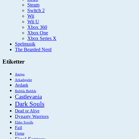
Steam
Switch 2
Wii
Wii U
Xbox 360
Xbox One
Xbox Series X
Spelmusik
The Bearded Nerd
Etiketter
Amiga
Arkadspelet
Avdank
Bubble Bobble
Castlevania
Dark Souls
Dead or Alive
Dynasty Warriors
Elder Scrolls
Fail
Figma
Final Fantasy