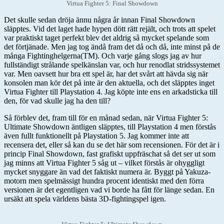
Virtua Fighter 5: Final Showdown
Det skulle sedan dröja ännu några år innan Final Showdown
släpptes. Vid det laget hade hypen dött rätt rejält, och trots att spelet
var praktiskt taget perfekt blev det aldrig så mycket spelande som
det förtjänade. Men jag tog ändå fram det då och då, inte minst på de
många Fightinghelgerna(TM). Och varje gång slogs jag av hur
fullständigt strålande spelkänslan var, och hur renodlat stridssystemet
var. Men oavsett hur bra ett spel är, har det svårt att hävda sig när
konsolen man kör det på inte är den aktuella, och det släpptes inget
Virtua Fighter till Playstation 4. Jag köpte inte ens en arkadsticka till
den, för vad skulle jag ha den till?
Så förblev det, fram till för en månad sedan, när Virtua Fighter 5:
Ultimate Showdown äntligen släpptes, till Playstation 4 men förstås
även fullt funktionellt på Playstation 5. Jag kommer inte att
recensera det, eller så kan du se det här som recensionen. För det är i
princip Final Showdown, fast grafiskt uppfräschat så det ser ut som
jag minns att Virtua Fighter 5 såg ut – vilket förstås är ohyggligt
mycket snyggare än vad det faktiskt numera är. Byggt på Yakuza-
motorn men spelmässigt hundra procent identiskt med den förra
versionen är det egentligen vad vi borde ha fått för länge sedan. En
ursäkt att spela världens bästa 3D-fightingspel igen.