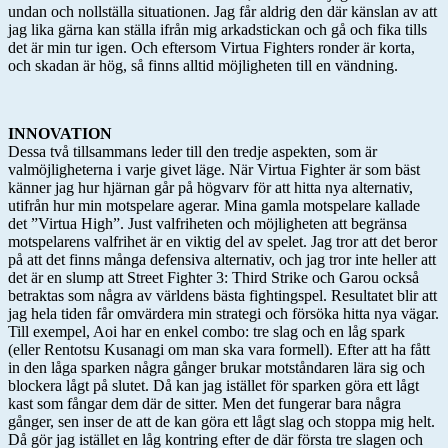
undan och nollställa situationen. Jag får aldrig den där känslan av att
jag lika gärna kan ställa ifrån mig arkadstickan och gå och fika tills
det är min tur igen. Och eftersom Virtua Fighters ronder är korta,
och skadan är hög, så finns alltid möjligheten till en vändning.
INNOVATION
Dessa två tillsammans leder till den tredje aspekten, som är
valmöjligheterna i varje givet läge. När Virtua Fighter är som bäst
känner jag hur hjärnan går på högvarv för att hitta nya alternativ,
utifrån hur min motspelare agerar. Mina gamla motspelare kallade
det ”Virtua High”. Just valfriheten och möjligheten att begränsa
motspelarens valfrihet är en viktig del av spelet. Jag tror att det beror
på att det finns många defensiva alternativ, och jag tror inte heller att
det är en slump att Street Fighter 3: Third Strike och Garou också
betraktas som några av världens bästa fightingspel. Resultatet blir att
jag hela tiden får omvärdera min strategi och försöka hitta nya vägar.
Till exempel, Aoi har en enkel combo: tre slag och en låg spark
(eller Rentotsu Kusanagi om man ska vara formell). Efter att ha fått
in den låga sparken några gånger brukar motståndaren lära sig och
blockera lågt på slutet. Då kan jag istället för sparken göra ett lågt
kast som fångar dem där de sitter. Men det fungerar bara några
gånger, sen inser de att de kan göra ett lågt slag och stoppa mig helt.
Då gör jag istället en låg kontring efter de där första tre slagen och