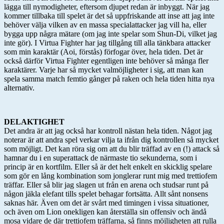
lägga till nymodigheter, eftersom djupet redan är inbyggt. När jag
kommer tillbaka till spelet är det så uppfriskande att inse att jag inte
behöver välja vilken av en massa specialattacker jag vill ha, eller
bygga upp några mätare (om jag inte spelar som Shun-Di, vilket jag
inte gör). I Virtua Fighter har jag tillgång till alla tänkbara attacker
som min karaktär (Aoi, förstås) förfogar över, hela tiden. Det är
också därför Virtua Fighter egentligen inte behöver så många fler
karaktärer. Varje har så mycket valmöjligheter i sig, att man kan
spela samma match femtio gånger på raken och hela tiden hitta nya
alternativ.
DELAKTIGHET
Det andra är att jag också har kontroll nästan hela tiden. Något jag
noterar är att andra spel verkar vilja ta ifrån dig kontrollen så mycket
som möjligt. Det kan röra sig om att du blir träffad av en (!) attack så
hamnar du i en superattack de närmaste tio sekunderna, som i
princip är en kortfilm. Eller så är det helt enkelt en skicklig spelare
som gör en lång kombination som jonglerar runt mig med trettiofem
träffar. Eller så blir jag slagen ut från en arena och studsar runt på
någon jäkla elefant tills spelet behagar fortsätta. Allt sånt nonsens
saknas här. Även om det är svårt med timingen i vissa situationer,
och även om Lion onekligen kan återställa sin offensiv och ändå
mosa vidare de där trettiofem träffarna, så finns möjligheten att rulla