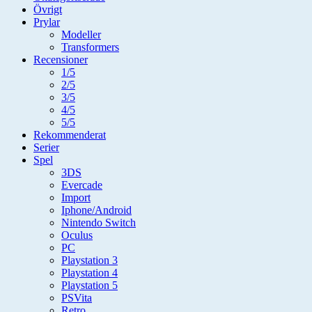
Övrigt
Prylar
Modeller
Transformers
Recensioner
1/5
2/5
3/5
4/5
5/5
Rekommenderat
Serier
Spel
3DS
Evercade
Import
Iphone/Android
Nintendo Switch
Oculus
PC
Playstation 3
Playstation 4
Playstation 5
PSVita
Retro