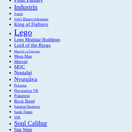
Industrin
J-pop
Jojo's Bizarre Adventure
King of Fighters
Lego
Lego Modular Buildings
Lord of the Rings
Marvel vs Capcom
Mega Man
Metroid
MOC
Nostalgi
Nyutgåva
Persona
Playstation VR
Pokemon
Rock Band
Samurai Shodown
Sarah Àlainn
SNK
Soul Calibur
Star Wars