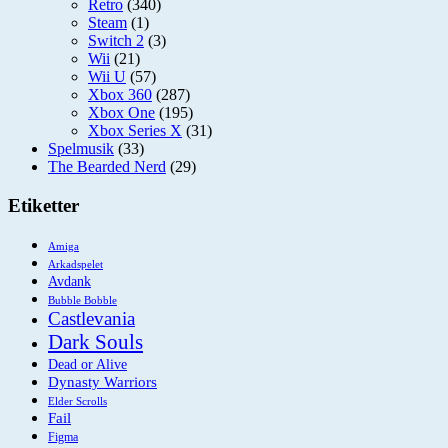
Retro
(340)
Steam
(1)
Switch 2
(3)
Wii
(21)
Wii U
(57)
Xbox 360
(287)
Xbox One
(195)
Xbox Series X
(31)
Spelmusik
(33)
The Bearded Nerd
(29)
Etiketter
Amiga
Arkadspelet
Avdank
Bubble Bobble
Castlevania
Dark Souls
Dead or Alive
Dynasty Warriors
Elder Scrolls
Fail
Figma