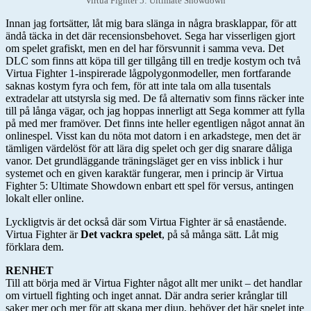
Virtua Fighter 5: Ultimate Showdown
Innan jag fortsätter, låt mig bara slänga in några brasklappar, för att
ändå täcka in det där recensionsbehovet. Sega har visserligen gjort
om spelet grafiskt, men en del har försvunnit i samma veva. Det
DLC som finns att köpa till ger tillgång till en tredje kostym och två
Virtua Fighter 1-inspirerade lågpolygonmodeller, men fortfarande
saknas kostym fyra och fem, för att inte tala om alla tusentals
extradelar att utstyrsla sig med. De få alternativ som finns räcker inte
till på långa vägar, och jag hoppas innerligt att Sega kommer att fylla
på med mer framöver. Det finns inte heller egentligen något annat än
onlinespel. Visst kan du nöta mot datorn i en arkadstege, men det är
tämligen värdelöst för att lära dig spelet och ger dig snarare dåliga
vanor. Det grundläggande träningsläget ger en viss inblick i hur
systemet och en given karaktär fungerar, men i princip är Virtua
Fighter 5: Ultimate Showdown enbart ett spel för versus, antingen
lokalt eller online.
Lyckligtvis är det också där som Virtua Fighter är så enastående.
Virtua Fighter är
Det vackra spelet
, på så många sätt. Låt mig
förklara dem.
RENHET
Till att börja med är Virtua Fighter något allt mer unikt – det handlar
om virtuell fighting och inget annat. Där andra serier krånglar till
saker mer och mer för att skapa mer djup, behöver det här spelet inte