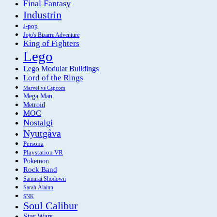
Final Fantasy
Industrin
J-pop
Jojo's Bizarre Adventure
King of Fighters
Lego
Lego Modular Buildings
Lord of the Rings
Marvel vs Capcom
Mega Man
Metroid
MOC
Nostalgi
Nyutgåva
Persona
Playstation VR
Pokemon
Rock Band
Samurai Shodown
Sarah Àlainn
SNK
Soul Calibur
Star Wars