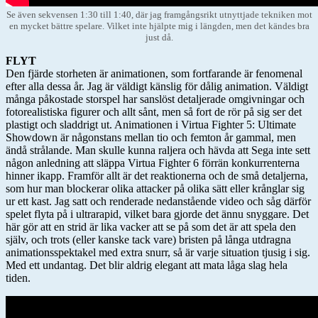
Se även sekvensen 1:30 till 1:40, där jag framgångsrikt utnyttjade tekniken mot
en mycket bättre spelare. Vilket inte hjälpte mig i längden, men det kändes bra
just då.
FLYT
Den fjärde storheten är animationen, som fortfarande är fenomenal
efter alla dessa år. Jag är väldigt känslig för dålig animation. Väldigt
många påkostade storspel har sanslöst detaljerade omgivningar och
fotorealistiska figurer och allt sånt, men så fort de rör på sig ser det
plastigt och sladdrigt ut. Animationen i Virtua Fighter 5: Ultimate
Showdown är någonstans mellan tio och femton år gammal, men
ändå strålande. Man skulle kunna raljera och hävda att Sega inte sett
någon anledning att släppa Virtua Fighter 6 förrän konkurrenterna
hinner ikapp. Framför allt är det reaktionerna och de små detaljerna,
som hur man blockerar olika attacker på olika sätt eller krånglar sig
ur ett kast. Jag satt och renderade nedanstående video och såg därför
spelet flyta på i ultrarapid, vilket bara gjorde det ännu snyggare. Det
här gör att en strid är lika vacker att se på som det är att spela den
själv, och trots (eller kanske tack vare) bristen på långa utdragna
animationsspektakel med extra snurr, så är varje situation tjusig i sig.
Med ett undantag. Det blir aldrig elegant att mata låga slag hela
tiden.