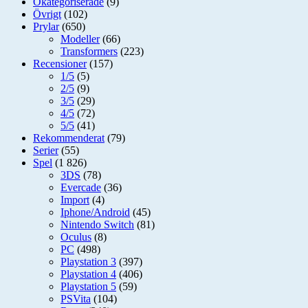
Okategoriserade
(9)
Övrigt
(102)
Prylar
(650)
Modeller
(66)
Transformers
(223)
Recensioner
(157)
1/5
(5)
2/5
(9)
3/5
(29)
4/5
(72)
5/5
(41)
Rekommenderat
(79)
Serier
(55)
Spel
(1 826)
3DS
(78)
Evercade
(36)
Import
(4)
Iphone/Android
(45)
Nintendo Switch
(81)
Oculus
(8)
PC
(498)
Playstation 3
(397)
Playstation 4
(406)
Playstation 5
(59)
PSVita
(104)