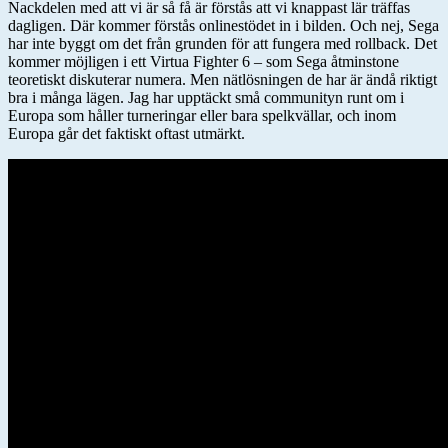
Nackdelen med att vi är så få är förstås att vi knappast lär träffas
dagligen. Där kommer förstås onlinestödet in i bilden. Och nej, Sega
har inte byggt om det från grunden för att fungera med rollback. Det
kommer möjligen i ett Virtua Fighter 6 – som Sega åtminstone
teoretiskt diskuterar numera. Men nätlösningen de har är ändå riktigt
bra i många lägen. Jag har upptäckt små communityn runt om i
Europa som håller turneringar eller bara spelkvällar, och inom
Europa går det faktiskt oftast utmärkt.