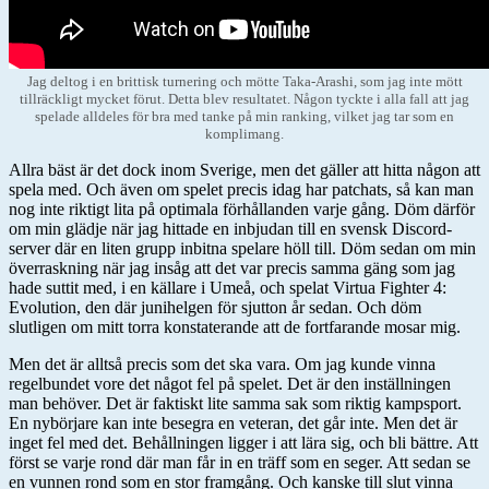
Jag deltog i en brittisk turnering och mötte Taka-Arashi, som jag inte mött
tillräckligt mycket förut. Detta blev resultatet. Någon tyckte i alla fall att jag
spelade alldeles för bra med tanke på min ranking, vilket jag tar som en
komplimang.
Allra bäst är det dock inom Sverige, men det gäller att hitta någon att
spela med. Och även om spelet precis idag har patchats, så kan man
nog inte riktigt lita på optimala förhållanden varje gång. Döm därför
om min glädje när jag hittade en inbjudan till en svensk Discord-
server där en liten grupp inbitna spelare höll till. Döm sedan om min
överraskning när jag insåg att det var precis samma gäng som jag
hade suttit med, i en källare i Umeå, och spelat Virtua Fighter 4:
Evolution, den där junihelgen för sjutton år sedan. Och döm
slutligen om mitt torra konstaterande att de fortfarande mosar mig.
Men det är alltså precis som det ska vara. Om jag kunde vinna
regelbundet vore det något fel på spelet. Det är den inställningen
man behöver. Det är faktiskt lite samma sak som riktig kampsport.
En nybörjare kan inte besegra en veteran, det går inte. Men det är
inget fel med det. Behållningen ligger i att lära sig, och bli bättre. Att
först se varje rond där man får in en träff som en seger. Att sedan se
en vunnen rond som en stor framgång. Och kanske till slut vinna