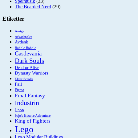
Spelmusik
(33)
The Bearded Nerd
(29)
Etiketter
Amiga
Arkadspelet
Avdank
Bubble Bobble
Castlevania
Dark Souls
Dead or Alive
Dynasty Warriors
Elder Scrolls
Fail
Figma
Final Fantasy
Industrin
J-pop
Jojo's Bizarre Adventure
King of Fighters
Lego
Lego Modular Buildings