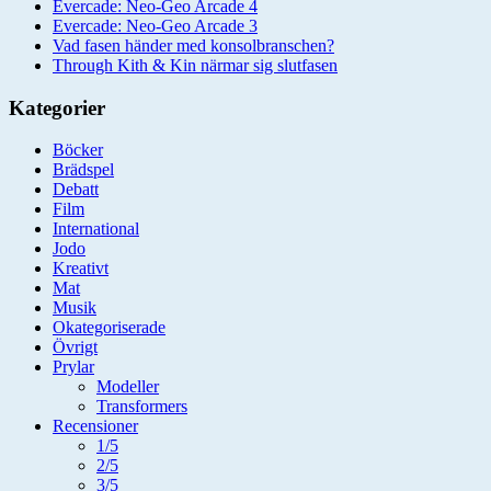
Evercade: Neo-Geo Arcade 4
Evercade: Neo-Geo Arcade 3
Vad fasen händer med konsolbranschen?
Through Kith & Kin närmar sig slutfasen
Kategorier
Böcker
Brädspel
Debatt
Film
International
Jodo
Kreativt
Mat
Musik
Okategoriserade
Övrigt
Prylar
Modeller
Transformers
Recensioner
1/5
2/5
3/5