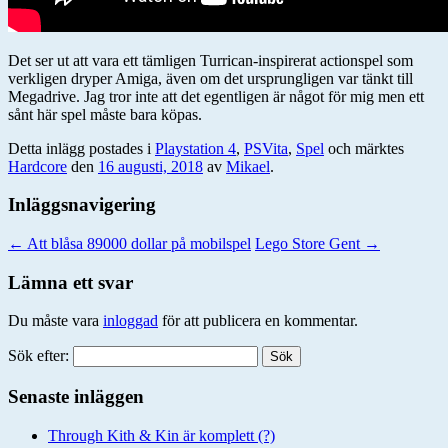
Det ser ut att vara ett tämligen Turrican-inspirerat actionspel som
verkligen dryper Amiga, även om det ursprungligen var tänkt till
Megadrive. Jag tror inte att det egentligen är något för mig men ett
sånt här spel måste bara köpas.
Detta inlägg postades i
Playstation 4
,
PSVita
,
Spel
och märktes
Hardcore
den
16 augusti, 2018
av
Mikael
.
Inläggsnavigering
←
Att blåsa 89000 dollar på mobilspel
Lego Store Gent
→
Lämna ett svar
Du måste vara
inloggad
för att publicera en kommentar.
Sök efter:
Senaste inläggen
Through Kith & Kin är komplett (?)