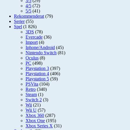
3/5
(29)
4/5
(72)
5/5
(41)
Rekommenderat
(79)
Serier
(55)
Spel
(1 826)
3DS
(78)
Evercade
(36)
Import
(4)
Iphone/Android
(45)
Nintendo Switch
(81)
Oculus
(8)
PC
(498)
Playstation 3
(397)
Playstation 4
(406)
Playstation 5
(59)
PSVita
(104)
Retro
(340)
Steam
(1)
Switch 2
(3)
Wii
(21)
Wii U
(57)
Xbox 360
(287)
Xbox One
(195)
Xbox Series X
(31)