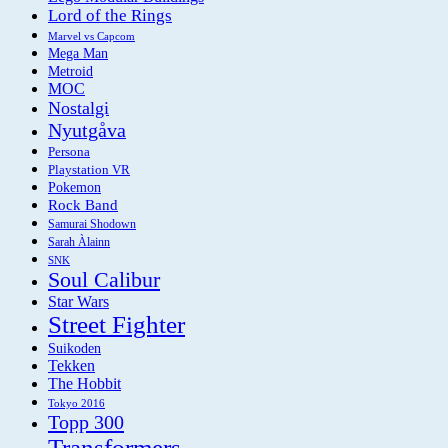
Lord of the Rings
Marvel vs Capcom
Mega Man
Metroid
MOC
Nostalgi
Nyutgåva
Persona
Playstation VR
Pokemon
Rock Band
Samurai Shodown
Sarah Àlainn
SNK
Soul Calibur
Star Wars
Street Fighter
Suikoden
Tekken
The Hobbit
Tokyo 2016
Topp 300
Transformers