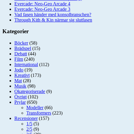
Evercade: Neo-Geo Arcade 4
Evercade: Neo-Geo Arcade 3
Vad fasen händer med konsolbranschen?
Through Kith & Kin närmar sig slutfasen
Kategorier
Böcker
(58)
Brädspel
(15)
Debatt
(44)
Film
(240)
International
(112)
Jodo
(19)
Kreativt
(173)
Mat
(28)
Musik
(98)
Okategoriserade
(9)
Övrigt
(102)
Prylar
(650)
Modeller
(66)
Transformers
(223)
Recensioner
(157)
1/5
(5)
2/5
(9)