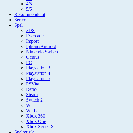
4/5
5/5
Rekommenderat
Serier
Spel
3DS
Evercade
Import
Iphone/Android
Nintendo Switch
Oculus
PC
Playstation 3
Playstation 4
Playstation 5
PSVita
Retro
Steam
Switch 2
Wii
Wii U
Xbox 360
Xbox One
Xbox Series X
Spelmusik