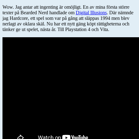
Wow. Jag antar att ingenting är omöjligt. En av mina första större
texter på Bearded Nerd handlade om
Digital Illusions
. Där nämnde
jag Hardcore, ett spel som var på gång att släppas 1994 men blev
nerlagt av oklara skäl. Nu har ett nytt gäng köpt rättigheterna och
tänker ge ut spelet, nästa år. Till Playstation 4 och Vita.