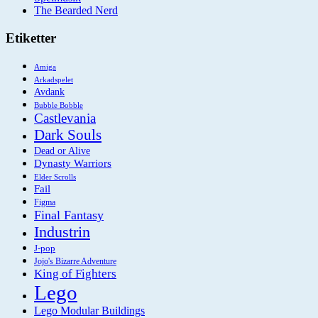
The Bearded Nerd
Etiketter
Amiga
Arkadspelet
Avdank
Bubble Bobble
Castlevania
Dark Souls
Dead or Alive
Dynasty Warriors
Elder Scrolls
Fail
Figma
Final Fantasy
Industrin
J-pop
Jojo's Bizarre Adventure
King of Fighters
Lego
Lego Modular Buildings