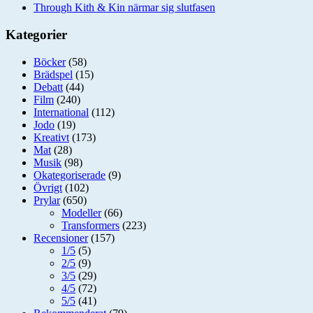
Through Kith & Kin närmar sig slutfasen
Kategorier
Böcker
(58)
Brädspel
(15)
Debatt
(44)
Film
(240)
International
(112)
Jodo
(19)
Kreativt
(173)
Mat
(28)
Musik
(98)
Okategoriserade
(9)
Övrigt
(102)
Prylar
(650)
Modeller
(66)
Transformers
(223)
Recensioner
(157)
1/5
(5)
2/5
(9)
3/5
(29)
4/5
(72)
5/5
(41)