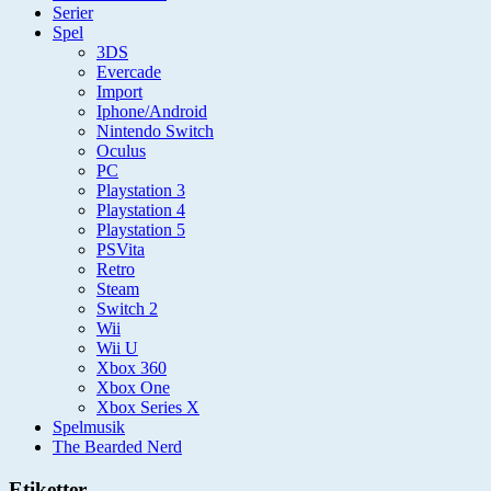
Serier
Spel
3DS
Evercade
Import
Iphone/Android
Nintendo Switch
Oculus
PC
Playstation 3
Playstation 4
Playstation 5
PSVita
Retro
Steam
Switch 2
Wii
Wii U
Xbox 360
Xbox One
Xbox Series X
Spelmusik
The Bearded Nerd
Etiketter