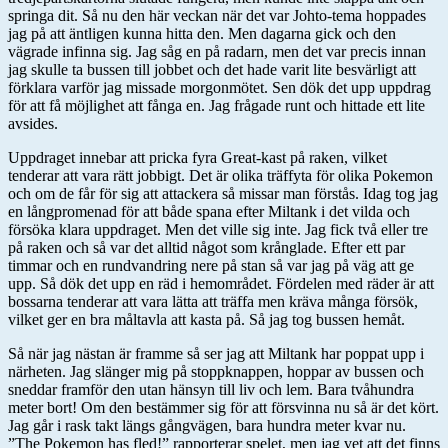
springa dit. Så nu den här veckan när det var Johto-tema hoppades
jag på att äntligen kunna hitta den. Men dagarna gick och den
vägrade infinna sig. Jag såg en på radarn, men det var precis innan
jag skulle ta bussen till jobbet och det hade varit lite besvärligt att
förklara varför jag missade morgonmötet. Sen dök det upp uppdrag
för att få möjlighet att fånga en. Jag frågade runt och hittade ett lite
avsides.
Uppdraget innebar att pricka fyra Great-kast på raken, vilket
tenderar att vara rätt jobbigt. Det är olika träffyta för olika Pokemon
och om de får för sig att attackera så missar man förstås. Idag tog jag
en långpromenad för att både spana efter Miltank i det vilda och
försöka klara uppdraget. Men det ville sig inte. Jag fick två eller tre
på raken och så var det alltid något som krånglade. Efter ett par
timmar och en rundvandring nere på stan så var jag på väg att ge
upp. Så dök det upp en räd i hemområdet. Fördelen med räder är att
bossarna tenderar att vara lätta att träffa men kräva många försök,
vilket ger en bra måltavla att kasta på. Så jag tog bussen hemåt.
Så när jag nästan är framme så ser jag att Miltank har poppat upp i
närheten. Jag slänger mig på stoppknappen, hoppar av bussen och
sneddar framför den utan hänsyn till liv och lem. Bara tvåhundra
meter bort! Om den bestämmer sig för att försvinna nu så är det kört.
Jag går i rask takt längs gångvägen, bara hundra meter kvar nu.
”The Pokemon has fled!” rapporterar spelet, men jag vet att det finns