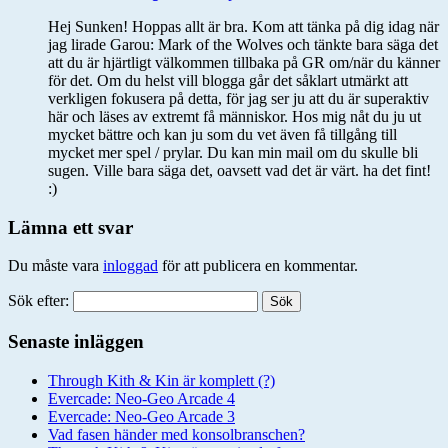
Hej Sunken! Hoppas allt är bra. Kom att tänka på dig idag när
jag lirade Garou: Mark of the Wolves och tänkte bara säga det
att du är hjärtligt välkommen tillbaka på GR om/när du känner
för det. Om du helst vill blogga går det såklart utmärkt att
verkligen fokusera på detta, för jag ser ju att du är superaktiv
här och läses av extremt få människor. Hos mig nåt du ju ut
mycket bättre och kan ju som du vet även få tillgång till
mycket mer spel / prylar. Du kan min mail om du skulle bli
sugen. Ville bara säga det, oavsett vad det är värt. ha det fint!
:)
Lämna ett svar
Du måste vara
inloggad
för att publicera en kommentar.
Sök efter:
Senaste inläggen
Through Kith & Kin är komplett (?)
Evercade: Neo-Geo Arcade 4
Evercade: Neo-Geo Arcade 3
Vad fasen händer med konsolbranschen?