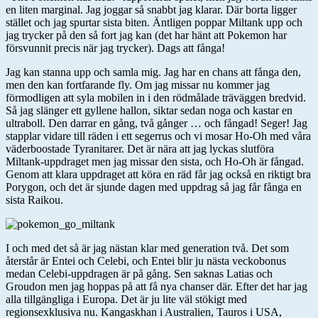
en liten marginal. Jag joggar så snabbt jag klarar. Där borta ligger
stället och jag spurtar sista biten. Äntligen poppar Miltank upp och
jag trycker på den så fort jag kan (det har hänt att Pokemon har
försvunnit precis när jag trycker). Dags att fånga!
Jag kan stanna upp och samla mig. Jag har en chans att fånga den,
men den kan fortfarande fly. Om jag missar nu kommer jag
förmodligen att syla mobilen in i den rödmålade träväggen bredvid.
Så jag slänger ett gyllene hallon, siktar sedan noga och kastar en
ultraboll. Den darrar en gång, två gånger … och fångad! Seger! Jag
stapplar vidare till räden i ett segerrus och vi mosar Ho-Oh med våra
väderboostade Tyranitarer. Det är nära att jag lyckas slutföra
Miltank-uppdraget men jag missar den sista, och Ho-Oh är fångad.
Genom att klara uppdraget att köra en räd får jag också en riktigt bra
Porygon, och det är sjunde dagen med uppdrag så jag får fånga en
sista Raikou.
I och med det så är jag nästan klar med generation två. Det som
återstår är Entei och Celebi, och Entei blir ju nästa veckobonus
medan Celebi-uppdragen är på gång. Sen saknas Latias och
Groudon men jag hoppas på att få nya chanser där. Efter det har jag
alla tillgängliga i Europa. Det är ju lite väl stökigt med
regionsexklusiva nu. Kangaskhan i Australien, Tauros i USA,