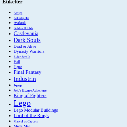
Etiketter
Amiga
Arkadspelet
Avdank
Bubble Bobble
Castlevania
Dark Souls
Dead or Alive
Dynasty Warriors
Elder Scrolls
Fail
Figma
Final Fantasy
Industrin
J-pop
Jojo's Bizarre Adventure
King of Fighters
Lego
Lego Modular Buildings
Lord of the Rings
Marvel vs Capcom
Mega Man