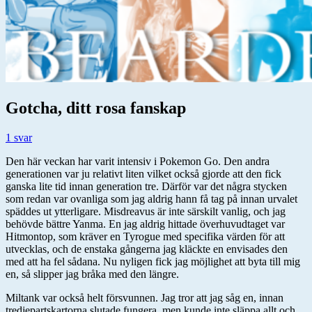
Gotcha, ditt rosa fanskap
1 svar
Den här veckan har varit intensiv i Pokemon Go. Den andra
generationen var ju relativt liten vilket också gjorde att den fick
ganska lite tid innan generation tre. Därför var det några stycken
som redan var ovanliga som jag aldrig hann få tag på innan urvalet
späddes ut ytterligare. Misdreavus är inte särskilt vanlig, och jag
behövde bättre Yanma. En jag aldrig hittade överhuvudtaget var
Hitmontop, som kräver en Tyrogue med specifika värden för att
utvecklas, och de enstaka gångerna jag kläckte en envisades den
med att ha fel sådana. Nu nyligen fick jag möjlighet att byta till mig
en, så slipper jag bråka med den längre.
Miltank var också helt försvunnen. Jag tror att jag såg en, innan
tredjepartskartorna slutade fungera, men kunde inte släppa allt och