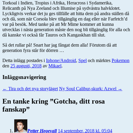
Torkoal i Indien, Tropius i Afrika, Heracross i Sydamerika,
Relicanth på Nya Zeeland och Illumise på sydvästra halvklotet.
Lyckligtvis verkar det ju ges tillfälle att hitta dem på andra ställen då
och då, som när Corsola blev tillgänglig en dag eller när Farfetch’d
var på besök. Med tanke på att Mr Mime kommer att kunna
utvecklas i nästa generation måste den nog bli tillgänglig för alla och
då kanske vi också får Tauros och Kangaskhan till slut.
Så det rullar på! Snart har jag fångat dem alla! Förutom då att
generation fyra står för dörren …
Detta inlägg postades i
Iphone/Android
,
Spel
och märktes
Pokemon
den
25 augusti, 2018
av
Mikael
.
Inläggsnavigering
←
Tira och det nya storyläget
Ny Soul Calibur-skurk: Azwel
→
En tanke kring ”
Gotcha, ditt rosa
fanskap
”
Petter Hegevall
14 september, 2018 kl. 05:04