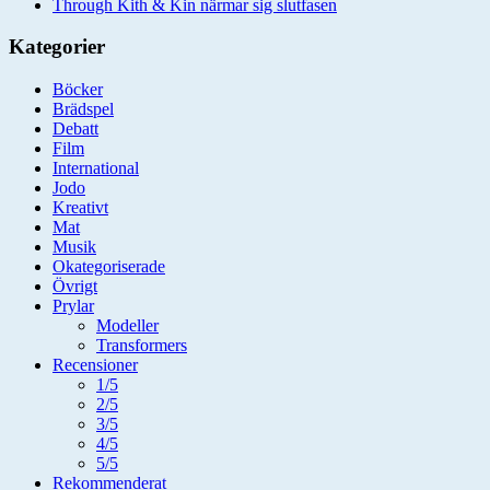
Through Kith & Kin närmar sig slutfasen
Kategorier
Böcker
Brädspel
Debatt
Film
International
Jodo
Kreativt
Mat
Musik
Okategoriserade
Övrigt
Prylar
Modeller
Transformers
Recensioner
1/5
2/5
3/5
4/5
5/5
Rekommenderat