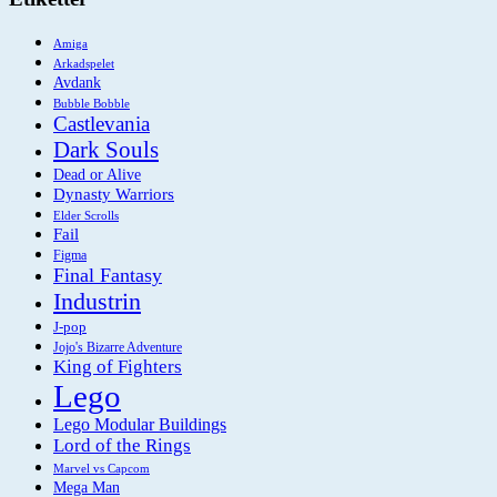
Amiga
Arkadspelet
Avdank
Bubble Bobble
Castlevania
Dark Souls
Dead or Alive
Dynasty Warriors
Elder Scrolls
Fail
Figma
Final Fantasy
Industrin
J-pop
Jojo's Bizarre Adventure
King of Fighters
Lego
Lego Modular Buildings
Lord of the Rings
Marvel vs Capcom
Mega Man