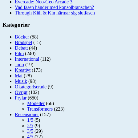
Evercade: Neo-Geo Arcade 3
Vad fasen händer med konsolbranschen?
Through Kith & Kin närmar sig slutfasen
Kategorier
Böcker
(58)
Brädspel
(15)
Debatt
(44)
Film
(240)
International
(112)
Jodo
(19)
Kreativt
(173)
Mat
(28)
Musik
(98)
Okategoriserade
(9)
Övrigt
(102)
Prylar
(650)
Modeller
(66)
Transformers
(223)
Recensioner
(157)
1/5
(5)
2/5
(9)
3/5
(29)
4/5
(72)