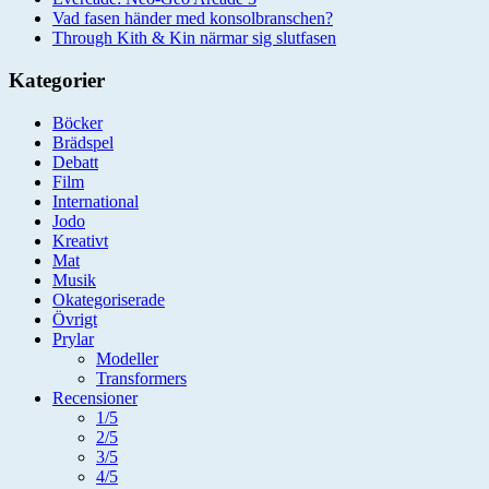
Vad fasen händer med konsolbranschen?
Through Kith & Kin närmar sig slutfasen
Kategorier
Böcker
Brädspel
Debatt
Film
International
Jodo
Kreativt
Mat
Musik
Okategoriserade
Övrigt
Prylar
Modeller
Transformers
Recensioner
1/5
2/5
3/5
4/5