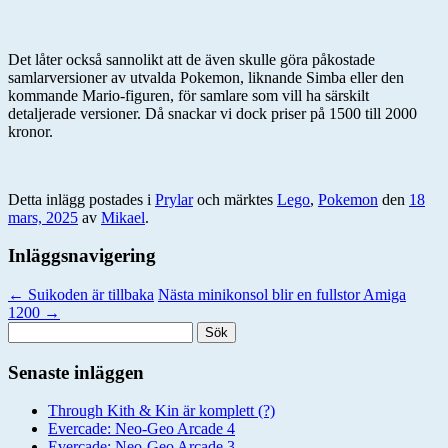
Det låter också sannolikt att de även skulle göra påkostade
samlarversioner av utvalda Pokemon, liknande Simba eller den
kommande Mario-figuren, för samlare som vill ha särskilt
detaljerade versioner. Då snackar vi dock priser på 1500 till 2000
kronor.
Detta inlägg postades i
Prylar
och märktes
Lego
,
Pokemon
den
18
mars, 2025
av
Mikael
.
Inläggsnavigering
←
Suikoden är tillbaka
Nästa minikonsol blir en fullstor Amiga
1200
→
Sök
efter:
Senaste inläggen
Through Kith & Kin är komplett (?)
Evercade: Neo-Geo Arcade 4
Evercade: Neo-Geo Arcade 3