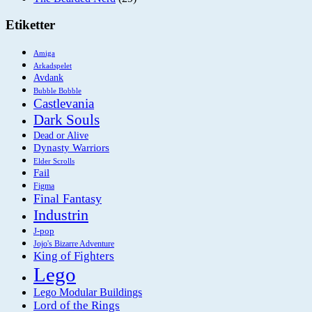
Etiketter
Amiga
Arkadspelet
Avdank
Bubble Bobble
Castlevania
Dark Souls
Dead or Alive
Dynasty Warriors
Elder Scrolls
Fail
Figma
Final Fantasy
Industrin
J-pop
Jojo's Bizarre Adventure
King of Fighters
Lego
Lego Modular Buildings
Lord of the Rings