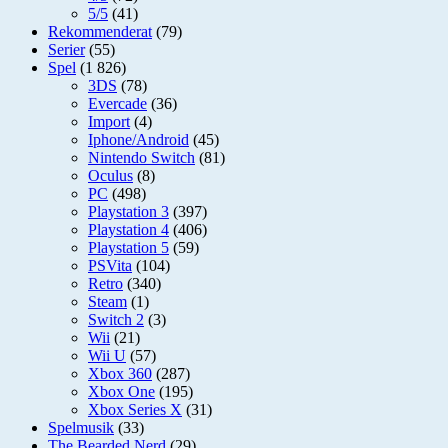
5/5
(41)
Rekommenderat
(79)
Serier
(55)
Spel
(1 826)
3DS
(78)
Evercade
(36)
Import
(4)
Iphone/Android
(45)
Nintendo Switch
(81)
Oculus
(8)
PC
(498)
Playstation 3
(397)
Playstation 4
(406)
Playstation 5
(59)
PSVita
(104)
Retro
(340)
Steam
(1)
Switch 2
(3)
Wii
(21)
Wii U
(57)
Xbox 360
(287)
Xbox One
(195)
Xbox Series X
(31)
Spelmusik
(33)
The Bearded Nerd
(29)