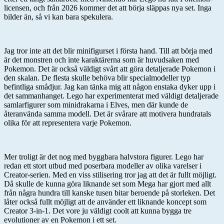
licensen, och från 2026 kommer det att börja släppas nya set. Inga
bilder än, så vi kan bara spekulera.
Jag tror inte att det blir minifigurset i första hand. Till att börja med
är det monstren och inte karaktärerna som är huvudsaken med
Pokemon. Det är också väldigt svårt att göra detaljerade Pokemon i
den skalan. De flesta skulle behöva blir specialmodeller typ
befintliga smådjur. Jag kan tänka mig att någon enstaka dyker upp i
det sammanhanget. Lego har experimenterat med väldigt detaljerade
samlarfigurer som minidrakarna i Elves, men där kunde de
återanvända samma modell. Det är svårare att motivera hundratals
olika för att representera varje Pokemon.
Mer troligt är det nog med byggbara halvstora figurer. Lego har
redan ett stort utbud med poserbara modeller av olika varelser i
Creator-serien. Med en viss stilisering tror jag att det är fullt möjligt.
Då skulle de kunna göra liknande set som Mega har gjort med allt
från några hundra till kanske tusen bitar beroende på storleken. Det
låter också fullt möjligt att de använder ett liknande koncept som
Creator 3-in-1. Det vore ju väldigt coolt att kunna bygga tre
evolutioner av en Pokemon i ett set.