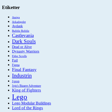
Etiketter
Amiga
Arkadspelet
Avdank
Bubble Bobble
Castlevania
Dark Souls
Dead or Alive
Dynasty Warriors
Elder Scrolls
Fail
Figma
Final Fantasy
Industrin
J-pop
Jojo's Bizarre Adventure
King of Fighters
Lego
Lego Modular Buildings
Lord of the Rings