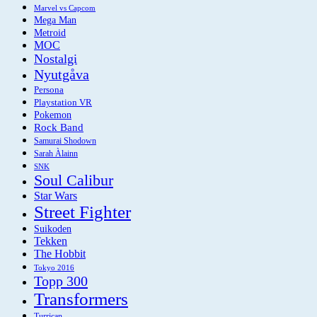
Marvel vs Capcom
Mega Man
Metroid
MOC
Nostalgi
Nyutgåva
Persona
Playstation VR
Pokemon
Rock Band
Samurai Shodown
Sarah Àlainn
SNK
Soul Calibur
Star Wars
Street Fighter
Suikoden
Tekken
The Hobbit
Tokyo 2016
Topp 300
Transformers
Turrican