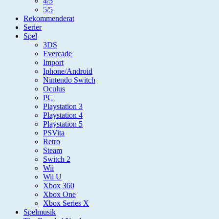
4/5
5/5
Rekommenderat
Serier
Spel
3DS
Evercade
Import
Iphone/Android
Nintendo Switch
Oculus
PC
Playstation 3
Playstation 4
Playstation 5
PSVita
Retro
Steam
Switch 2
Wii
Wii U
Xbox 360
Xbox One
Xbox Series X
Spelmusik