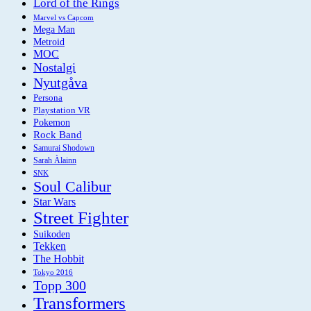
Lord of the Rings
Marvel vs Capcom
Mega Man
Metroid
MOC
Nostalgi
Nyutgåva
Persona
Playstation VR
Pokemon
Rock Band
Samurai Shodown
Sarah Àlainn
SNK
Soul Calibur
Star Wars
Street Fighter
Suikoden
Tekken
The Hobbit
Tokyo 2016
Topp 300
Transformers