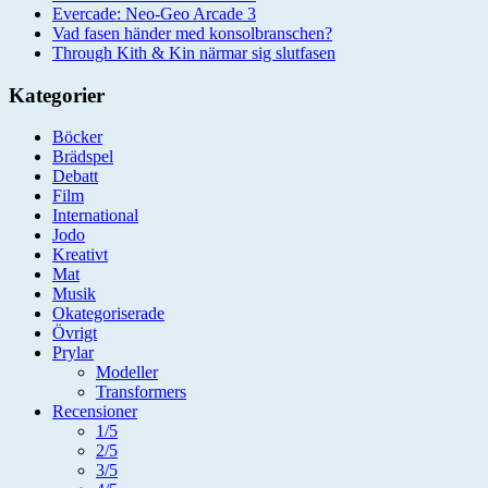
Evercade: Neo-Geo Arcade 3
Vad fasen händer med konsolbranschen?
Through Kith & Kin närmar sig slutfasen
Kategorier
Böcker
Brädspel
Debatt
Film
International
Jodo
Kreativt
Mat
Musik
Okategoriserade
Övrigt
Prylar
Modeller
Transformers
Recensioner
1/5
2/5
3/5