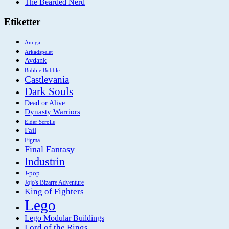
The Bearded Nerd
Etiketter
Amiga
Arkadspelet
Avdank
Bubble Bobble
Castlevania
Dark Souls
Dead or Alive
Dynasty Warriors
Elder Scrolls
Fail
Figma
Final Fantasy
Industrin
J-pop
Jojo's Bizarre Adventure
King of Fighters
Lego
Lego Modular Buildings
Lord of the Rings