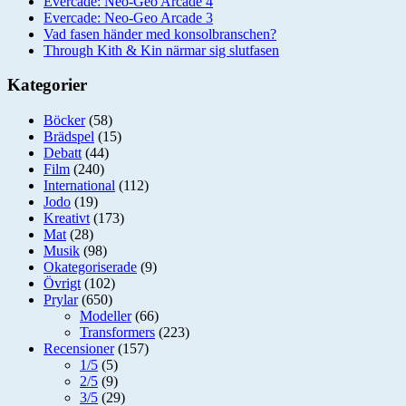
Evercade: Neo-Geo Arcade 4
Evercade: Neo-Geo Arcade 3
Vad fasen händer med konsolbranschen?
Through Kith & Kin närmar sig slutfasen
Kategorier
Böcker
(58)
Brädspel
(15)
Debatt
(44)
Film
(240)
International
(112)
Jodo
(19)
Kreativt
(173)
Mat
(28)
Musik
(98)
Okategoriserade
(9)
Övrigt
(102)
Prylar
(650)
Modeller
(66)
Transformers
(223)
Recensioner
(157)
1/5
(5)
2/5
(9)
3/5
(29)