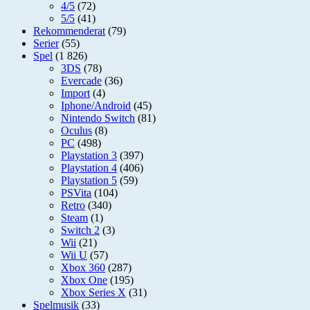
4/5
(72)
5/5
(41)
Rekommenderat
(79)
Serier
(55)
Spel
(1 826)
3DS
(78)
Evercade
(36)
Import
(4)
Iphone/Android
(45)
Nintendo Switch
(81)
Oculus
(8)
PC
(498)
Playstation 3
(397)
Playstation 4
(406)
Playstation 5
(59)
PSVita
(104)
Retro
(340)
Steam
(1)
Switch 2
(3)
Wii
(21)
Wii U
(57)
Xbox 360
(287)
Xbox One
(195)
Xbox Series X
(31)
Spelmusik
(33)