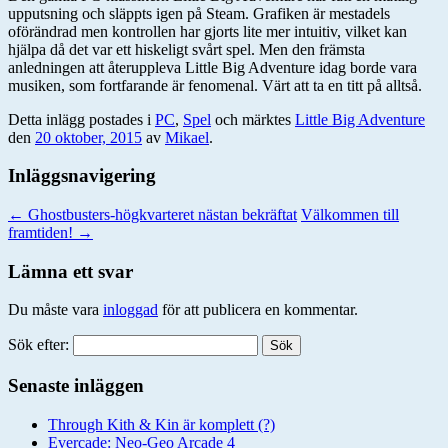
upputsning och släppts igen på Steam. Grafiken är mestadels
oförändrad men kontrollen har gjorts lite mer intuitiv, vilket kan
hjälpa då det var ett hiskeligt svårt spel. Men den främsta
anledningen att återuppleva Little Big Adventure idag borde vara
musiken, som fortfarande är fenomenal. Värt att ta en titt på alltså.
Detta inlägg postades i
PC
,
Spel
och märktes
Little Big Adventure
den
20 oktober, 2015
av
Mikael
.
Inläggsnavigering
←
Ghostbusters-högkvarteret nästan bekräftat
Välkommen till
framtiden!
→
Lämna ett svar
Du måste vara
inloggad
för att publicera en kommentar.
Sök efter:
Senaste inläggen
Through Kith & Kin är komplett (?)
Evercade: Neo-Geo Arcade 4