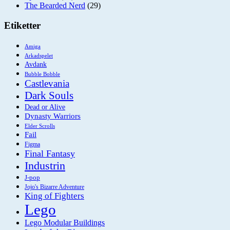
The Bearded Nerd
(29)
Etiketter
Amiga
Arkadspelet
Avdank
Bubble Bobble
Castlevania
Dark Souls
Dead or Alive
Dynasty Warriors
Elder Scrolls
Fail
Figma
Final Fantasy
Industrin
J-pop
Jojo's Bizarre Adventure
King of Fighters
Lego
Lego Modular Buildings