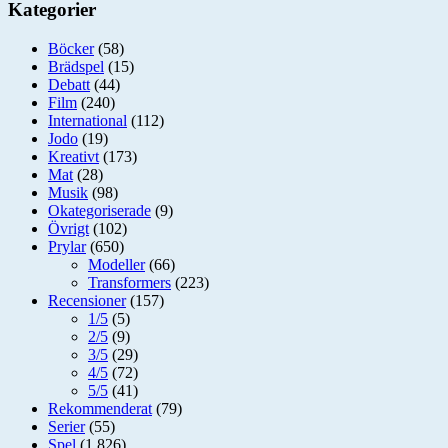
Kategorier
Böcker
(58)
Brädspel
(15)
Debatt
(44)
Film
(240)
International
(112)
Jodo
(19)
Kreativt
(173)
Mat
(28)
Musik
(98)
Okategoriserade
(9)
Övrigt
(102)
Prylar
(650)
Modeller
(66)
Transformers
(223)
Recensioner
(157)
1/5
(5)
2/5
(9)
3/5
(29)
4/5
(72)
5/5
(41)
Rekommenderat
(79)
Serier
(55)
Spel
(1 826)