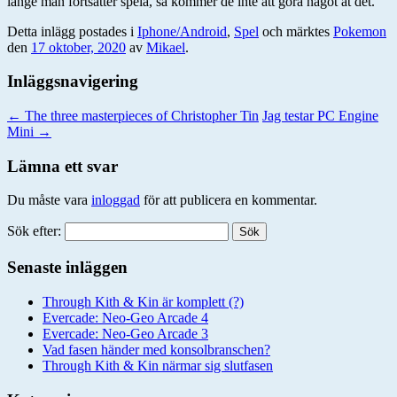
länge man fortsätter spela, så kommer de inte att göra något åt det.
Detta inlägg postades i
Iphone/Android
,
Spel
och märktes
Pokemon
den
17 oktober, 2020
av
Mikael
.
Inläggsnavigering
←
The three masterpieces of Christopher Tin
Jag testar PC Engine
Mini
→
Lämna ett svar
Du måste vara
inloggad
för att publicera en kommentar.
Sök efter:
Senaste inläggen
Through Kith & Kin är komplett (?)
Evercade: Neo-Geo Arcade 4
Evercade: Neo-Geo Arcade 3
Vad fasen händer med konsolbranschen?
Through Kith & Kin närmar sig slutfasen