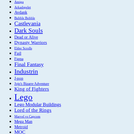
Amiga
Arkadspelet
Avdank
Bubble Bobble
Castlevania
Dark Souls
Dead or Alive
Dynasty Warriors
Elder Scrolls
Fail
Figma
Final Fantasy
Industrin
J-pop
Jojo's Bizarre Adventure
King of Fighters
Lego
Lego Modular Buildings
Lord of the Rings
Marvel vs Capcom
Mega Man
Metroid
MOC