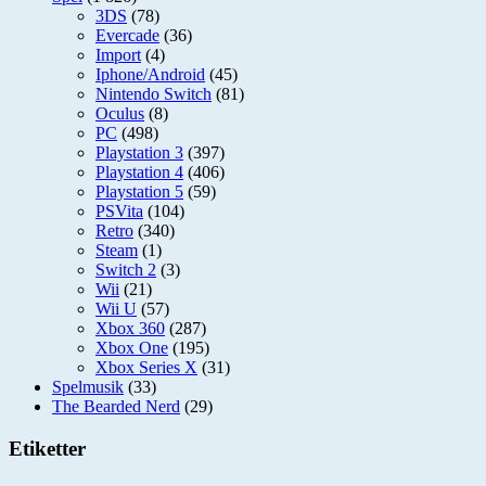
3DS
(78)
Evercade
(36)
Import
(4)
Iphone/Android
(45)
Nintendo Switch
(81)
Oculus
(8)
PC
(498)
Playstation 3
(397)
Playstation 4
(406)
Playstation 5
(59)
PSVita
(104)
Retro
(340)
Steam
(1)
Switch 2
(3)
Wii
(21)
Wii U
(57)
Xbox 360
(287)
Xbox One
(195)
Xbox Series X
(31)
Spelmusik
(33)
The Bearded Nerd
(29)
Etiketter