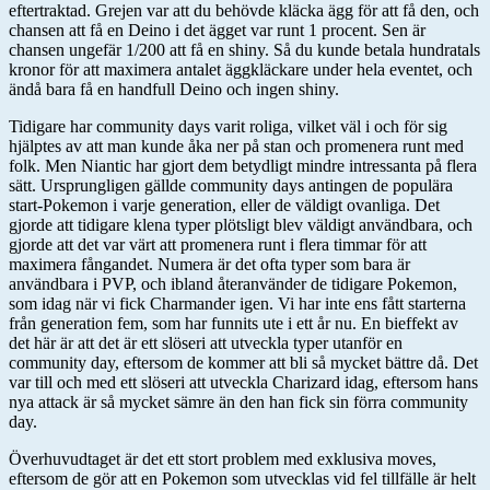
eftertraktad. Grejen var att du behövde kläcka ägg för att få den, och
chansen att få en Deino i det ägget var runt 1 procent. Sen är
chansen ungefär 1/200 att få en shiny. Så du kunde betala hundratals
kronor för att maximera antalet äggkläckare under hela eventet, och
ändå bara få en handfull Deino och ingen shiny.
Tidigare har community days varit roliga, vilket väl i och för sig
hjälptes av att man kunde åka ner på stan och promenera runt med
folk. Men Niantic har gjort dem betydligt mindre intressanta på flera
sätt. Ursprungligen gällde community days antingen de populära
start-Pokemon i varje generation, eller de väldigt ovanliga. Det
gjorde att tidigare klena typer plötsligt blev väldigt användbara, och
gjorde att det var värt att promenera runt i flera timmar för att
maximera fångandet. Numera är det ofta typer som bara är
användbara i PVP, och ibland återanvänder de tidigare Pokemon,
som idag när vi fick Charmander igen. Vi har inte ens fått starterna
från generation fem, som har funnits ute i ett år nu. En bieffekt av
det här är att det är ett slöseri att utveckla typer utanför en
community day, eftersom de kommer att bli så mycket bättre då. Det
var till och med ett slöseri att utveckla Charizard idag, eftersom hans
nya attack är så mycket sämre än den han fick sin förra community
day.
Överhuvudtaget är det ett stort problem med exklusiva moves,
eftersom de gör att en Pokemon som utvecklas vid fel tillfälle är helt