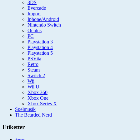
3DS
Evercade
Import
Iphone/Android
Nintendo Switch
Oculus
PC
Playstation 3
Playstation 4
Playstation 5
PSVita
Retro
Steam
Switch 2
Wii
Wii U
Xbox 360
Xbox One
Xbox Series X
Spelmusik
The Bearded Nerd
Etiketter
Amiga