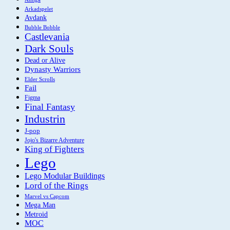
Arkadspelet
Avdank
Bubble Bobble
Castlevania
Dark Souls
Dead or Alive
Dynasty Warriors
Elder Scrolls
Fail
Figma
Final Fantasy
Industrin
J-pop
Jojo's Bizarre Adventure
King of Fighters
Lego
Lego Modular Buildings
Lord of the Rings
Marvel vs Capcom
Mega Man
Metroid
MOC