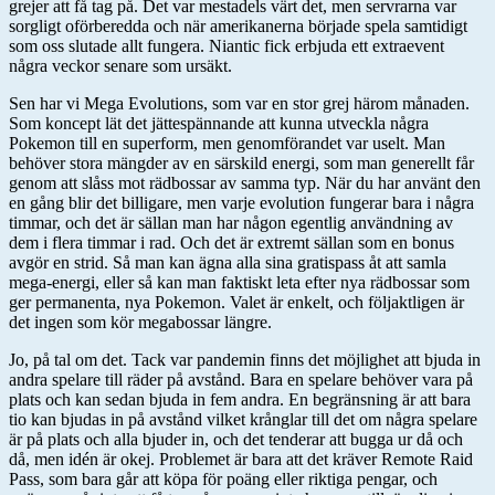
grejer att få tag på. Det var mestadels värt det, men servrarna var
sorgligt oförberedda och när amerikanerna började spela samtidigt
som oss slutade allt fungera. Niantic fick erbjuda ett extraevent
några veckor senare som ursäkt.
Sen har vi Mega Evolutions, som var en stor grej härom månaden.
Som koncept lät det jättespännande att kunna utveckla några
Pokemon till en superform, men genomförandet var uselt. Man
behöver stora mängder av en särskild energi, som man generellt får
genom att slåss mot rädbossar av samma typ. När du har använt den
en gång blir det billigare, men varje evolution fungerar bara i några
timmar, och det är sällan man har någon egentlig användning av
dem i flera timmar i rad. Och det är extremt sällan som en bonus
avgör en strid. Så man kan ägna alla sina gratispass åt att samla
mega-energi, eller så kan man faktiskt leta efter nya rädbossar som
ger permanenta, nya Pokemon. Valet är enkelt, och följaktligen är
det ingen som kör megabossar längre.
Jo, på tal om det. Tack var pandemin finns det möjlighet att bjuda in
andra spelare till räder på avstånd. Bara en spelare behöver vara på
plats och kan sedan bjuda in fem andra. En begränsning är att bara
tio kan bjudas in på avstånd vilket krånglar till det om några spelare
är på plats och alla bjuder in, och det tenderar att bugga ur då och
då, men idén är okej. Problemet är bara att det kräver Remote Raid
Pass, som bara går att köpa för poäng eller riktiga pengar, och