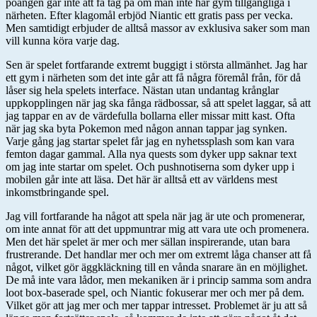
poängen går inte att få tag på om man inte har gym tillgängliga i
närheten. Efter klagomål erbjöd Niantic ett gratis pass per vecka.
Men samtidigt erbjuder de alltså massor av exklusiva saker som man
vill kunna köra varje dag.
Sen är spelet fortfarande extremt buggigt i största allmänhet. Jag har
ett gym i närheten som det inte går att få några föremål från, för då
låser sig hela spelets interface. Nästan utan undantag krånglar
uppkopplingen när jag ska fånga rädbossar, så att spelet laggar, så att
jag tappar en av de värdefulla bollarna eller missar mitt kast. Ofta
när jag ska byta Pokemon med någon annan tappar jag synken.
Varje gång jag startar spelet får jag en nyhetssplash som kan vara
femton dagar gammal. Alla nya quests som dyker upp saknar text
om jag inte startar om spelet. Och pushnotiserna som dyker upp i
mobilen går inte att läsa. Det här är alltså ett av världens mest
inkomstbringande spel.
Jag vill fortfarande ha något att spela när jag är ute och promenerar,
om inte annat för att det uppmuntrar mig att vara ute och promenera.
Men det här spelet är mer och mer sällan inspirerande, utan bara
frustrerande. Det handlar mer och mer om extremt låga chanser att få
något, vilket gör äggkläckning till en vånda snarare än en möjlighet.
De må inte vara lådor, men mekaniken är i princip samma som andra
loot box-baserade spel, och Niantic fokuserar mer och mer på dem.
Vilket gör att jag mer och mer tappar intresset. Problemet är ju att så