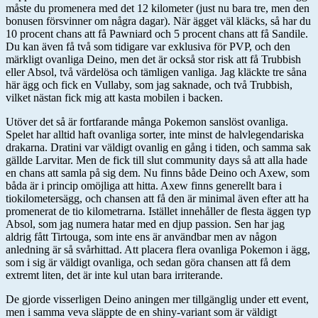
måste du promenera med det 12 kilometer (just nu bara tre, men den
bonusen försvinner om några dagar). När ägget väl kläcks, så har du
10 procent chans att få Pawniard och 5 procent chans att få Sandile.
Du kan även få två som tidigare var exklusiva för PVP, och den
märkligt ovanliga Deino, men det är också stor risk att få Trubbish
eller Absol, två värdelösa och tämligen vanliga. Jag kläckte tre såna
här ägg och fick en Vullaby, som jag saknade, och två Trubbish,
vilket nästan fick mig att kasta mobilen i backen.
Utöver det så är fortfarande många Pokemon sanslöst ovanliga.
Spelet har alltid haft ovanliga sorter, inte minst de halvlegendariska
drakarna. Dratini var väldigt ovanlig en gång i tiden, och samma sak
gällde Larvitar. Men de fick till slut community days så att alla hade
en chans att samla på sig dem. Nu finns både Deino och Axew, som
båda är i princip omöjliga att hitta. Axew finns generellt bara i
tiokilometersägg, och chansen att få den är minimal även efter att ha
promenerat de tio kilometrarna. Istället innehåller de flesta äggen typ
Absol, som jag numera hatar med en djup passion. Sen har jag
aldrig fått Tirtouga, som inte ens är användbar men av någon
anledning är så svårhittad. Att placera flera ovanliga Pokemon i ägg,
som i sig är väldigt ovanliga, och sedan göra chansen att få dem
extremt liten, det är inte kul utan bara irriterande.
De gjorde visserligen Deino aningen mer tillgänglig under ett event,
men i samma veva släppte de en shiny-variant som är väldigt