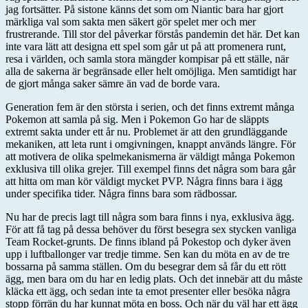
jag fortsätter. På sistone känns det som om Niantic bara har gjort
märkliga val som sakta men säkert gör spelet mer och mer
frustrerande. Till stor del påverkar förstås pandemin det här. Det kan
inte vara lätt att designa ett spel som går ut på att promenera runt,
resa i världen, och samla stora mängder kompisar på ett ställe, när
alla de sakerna är begränsade eller helt omöjliga. Men samtidigt har
de gjort många saker sämre än vad de borde vara.
Generation fem är den största i serien, och det finns extremt många
Pokemon att samla på sig. Men i Pokemon Go har de släppts
extremt sakta under ett år nu. Problemet är att den grundläggande
mekaniken, att leta runt i omgivningen, knappt används längre. För
att motivera de olika spelmekanismerna är väldigt många Pokemon
exklusiva till olika grejer. Till exempel finns det några som bara går
att hitta om man kör väldigt mycket PVP. Några finns bara i ägg
under specifika tider. Några finns bara som rädbossar.
Nu har de precis lagt till några som bara finns i nya, exklusiva ägg.
För att få tag på dessa behöver du först besegra sex stycken vanliga
Team Rocket-grunts. De finns ibland på Pokestop och dyker även
upp i luftballonger var tredje timme. Sen kan du möta en av de tre
bossarna på samma ställen. Om du besegrar dem så får du ett rött
ägg, men bara om du har en ledig plats. Och det innebär att du måste
kläcka ett ägg, och sedan inte ta emot presenter eller besöka några
stopp förrän du har kunnat möta en boss. Och när du väl har ett ägg