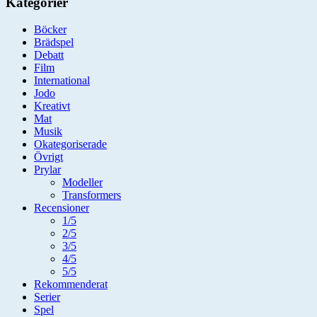
Kategorier
Böcker
Brädspel
Debatt
Film
International
Jodo
Kreativt
Mat
Musik
Okategoriserade
Övrigt
Prylar
Modeller
Transformers
Recensioner
1/5
2/5
3/5
4/5
5/5
Rekommenderat
Serier
Spel