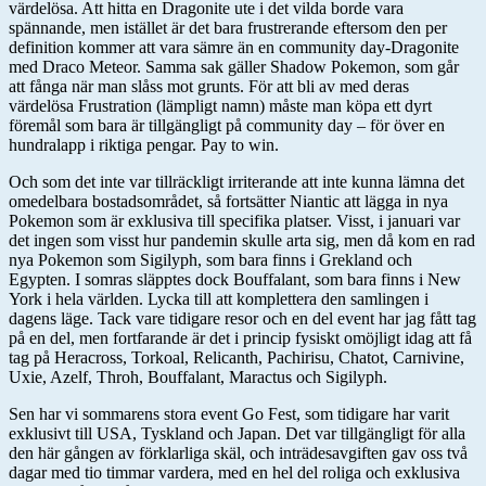
värdelösa. Att hitta en Dragonite ute i det vilda borde vara
spännande, men istället är det bara frustrerande eftersom den per
definition kommer att vara sämre än en community day-Dragonite
med Draco Meteor. Samma sak gäller Shadow Pokemon, som går
att fånga när man slåss mot grunts. För att bli av med deras
värdelösa Frustration (lämpligt namn) måste man köpa ett dyrt
föremål som bara är tillgängligt på community day – för över en
hundralapp i riktiga pengar. Pay to win.
Och som det inte var tillräckligt irriterande att inte kunna lämna det
omedelbara bostadsområdet, så fortsätter Niantic att lägga in nya
Pokemon som är exklusiva till specifika platser. Visst, i januari var
det ingen som visst hur pandemin skulle arta sig, men då kom en rad
nya Pokemon som Sigilyph, som bara finns i Grekland och
Egypten. I somras släpptes dock Bouffalant, som bara finns i New
York i hela världen. Lycka till att komplettera den samlingen i
dagens läge. Tack vare tidigare resor och en del event har jag fått tag
på en del, men fortfarande är det i princip fysiskt omöjligt idag att få
tag på Heracross, Torkoal, Relicanth, Pachirisu, Chatot, Carnivine,
Uxie, Azelf, Throh, Bouffalant, Maractus och Sigilyph.
Sen har vi sommarens stora event Go Fest, som tidigare har varit
exklusivt till USA, Tyskland och Japan. Det var tillgängligt för alla
den här gången av förklarliga skäl, och inträdesavgiften gav oss två
dagar med tio timmar vardera, med en hel del roliga och exklusiva