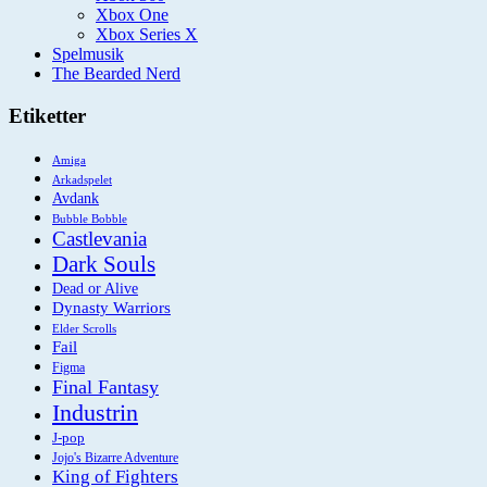
Xbox One
Xbox Series X
Spelmusik
The Bearded Nerd
Etiketter
Amiga
Arkadspelet
Avdank
Bubble Bobble
Castlevania
Dark Souls
Dead or Alive
Dynasty Warriors
Elder Scrolls
Fail
Figma
Final Fantasy
Industrin
J-pop
Jojo's Bizarre Adventure
King of Fighters