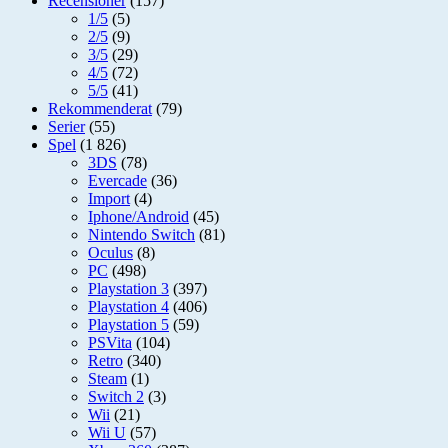
Recensioner
(157)
1/5
(5)
2/5
(9)
3/5
(29)
4/5
(72)
5/5
(41)
Rekommenderat
(79)
Serier
(55)
Spel
(1 826)
3DS
(78)
Evercade
(36)
Import
(4)
Iphone/Android
(45)
Nintendo Switch
(81)
Oculus
(8)
PC
(498)
Playstation 3
(397)
Playstation 4
(406)
Playstation 5
(59)
PSVita
(104)
Retro
(340)
Steam
(1)
Switch 2
(3)
Wii
(21)
Wii U
(57)