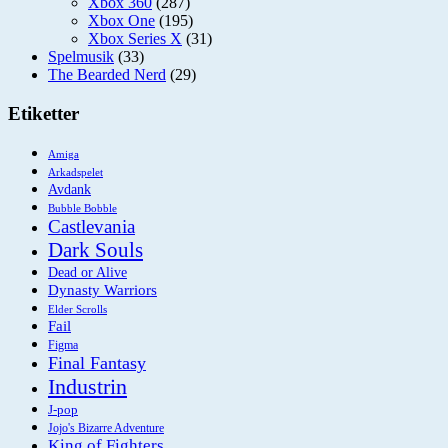
Xbox 360
(287)
Xbox One
(195)
Xbox Series X
(31)
Spelmusik
(33)
The Bearded Nerd
(29)
Etiketter
Amiga
Arkadspelet
Avdank
Bubble Bobble
Castlevania
Dark Souls
Dead or Alive
Dynasty Warriors
Elder Scrolls
Fail
Figma
Final Fantasy
Industrin
J-pop
Jojo's Bizarre Adventure
King of Fighters