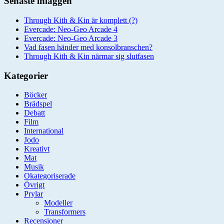
Senaste inläggen
Through Kith & Kin är komplett (?)
Evercade: Neo-Geo Arcade 4
Evercade: Neo-Geo Arcade 3
Vad fasen händer med konsolbranschen?
Through Kith & Kin närmar sig slutfasen
Kategorier
Böcker
Brädspel
Debatt
Film
International
Jodo
Kreativt
Mat
Musik
Okategoriserade
Övrigt
Prylar
Modeller
Transformers
Recensioner