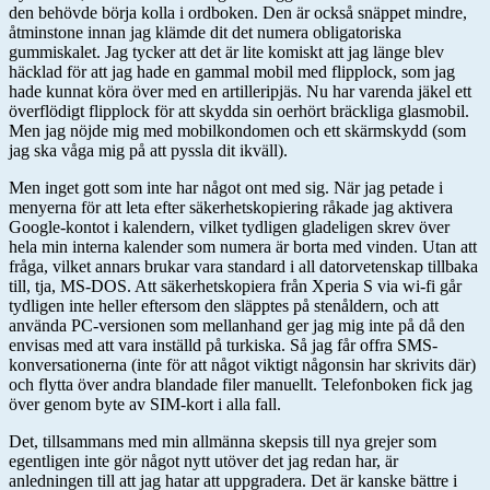
den behövde börja kolla i ordboken. Den är också snäppet mindre,
åtminstone innan jag klämde dit det numera obligatoriska
gummiskalet. Jag tycker att det är lite komiskt att jag länge blev
häcklad för att jag hade en gammal mobil med flipplock, som jag
hade kunnat köra över med en artilleripjäs. Nu har varenda jäkel ett
överflödigt flipplock för att skydda sin oerhört bräckliga glasmobil.
Men jag nöjde mig med mobilkondomen och ett skärmskydd (som
jag ska våga mig på att pyssla dit ikväll).
Men inget gott som inte har något ont med sig. När jag petade i
menyerna för att leta efter säkerhetskopiering råkade jag aktivera
Google-kontot i kalendern, vilket tydligen gladeligen skrev över
hela min interna kalender som numera är borta med vinden. Utan att
fråga, vilket annars brukar vara standard i all datorvetenskap tillbaka
till, tja, MS-DOS. Att säkerhetskopiera från Xperia S via wi-fi går
tydligen inte heller eftersom den släpptes på stenåldern, och att
använda PC-versionen som mellanhand ger jag mig inte på då den
envisas med att vara inställd på turkiska. Så jag får offra SMS-
konversationerna (inte för att något viktigt någonsin har skrivits där)
och flytta över andra blandade filer manuellt. Telefonboken fick jag
över genom byte av SIM-kort i alla fall.
Det, tillsammans med min allmänna skepsis till nya grejer som
egentligen inte gör något nytt utöver det jag redan har, är
anledningen till att jag hatar att uppgradera. Det är kanske bättre i