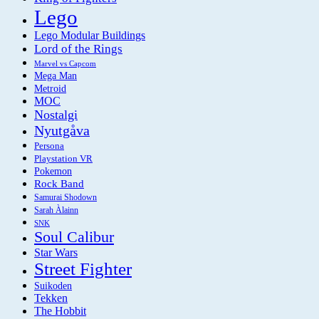
Lego
Lego Modular Buildings
Lord of the Rings
Marvel vs Capcom
Mega Man
Metroid
MOC
Nostalgi
Nyutgåva
Persona
Playstation VR
Pokemon
Rock Band
Samurai Shodown
Sarah Àlainn
SNK
Soul Calibur
Star Wars
Street Fighter
Suikoden
Tekken
The Hobbit