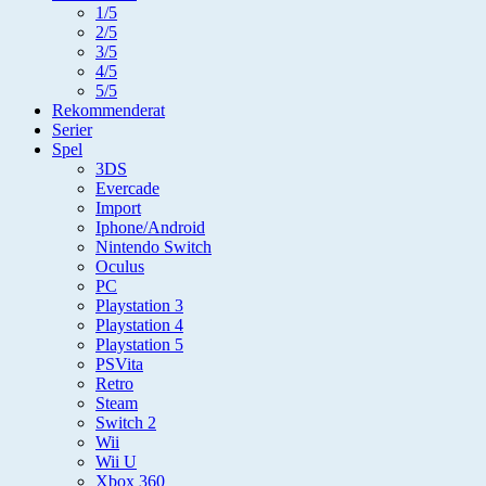
1/5
2/5
3/5
4/5
5/5
Rekommenderat
Serier
Spel
3DS
Evercade
Import
Iphone/Android
Nintendo Switch
Oculus
PC
Playstation 3
Playstation 4
Playstation 5
PSVita
Retro
Steam
Switch 2
Wii
Wii U
Xbox 360