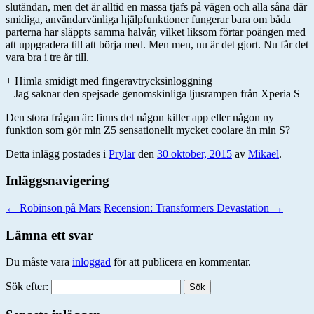
slutändan, men det är alltid en massa tjafs på vägen och alla såna där
smidiga, användarvänliga hjälpfunktioner fungerar bara om båda
parterna har släppts samma halvår, vilket liksom förtar poängen med
att uppgradera till att börja med. Men men, nu är det gjort. Nu får det
vara bra i tre år till.
+ Himla smidigt med fingeravtrycksinloggning
– Jag saknar den spejsade genomskinliga ljusrampen från Xperia S
Den stora frågan är: finns det någon killer app eller någon ny
funktion som gör min Z5 sensationellt mycket coolare än min S?
Detta inlägg postades i
Prylar
den
30 oktober, 2015
av
Mikael
.
Inläggsnavigering
←
Robinson på Mars
Recension: Transformers Devastation
→
Lämna ett svar
Du måste vara
inloggad
för att publicera en kommentar.
Sök efter: