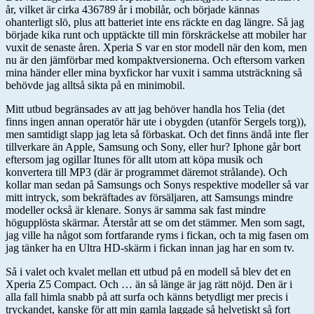
år, vilket är cirka 436789 år i mobilår, och började kännas
ohanterligt slö, plus att batteriet inte ens räckte en dag längre. Så jag
började kika runt och upptäckte till min förskräckelse att mobiler har
vuxit de senaste åren. Xperia S var en stor modell när den kom, men
nu är den jämförbar med kompaktversionerna. Och eftersom varken
mina händer eller mina byxfickor har vuxit i samma utsträckning så
behövde jag alltså sikta på en minimobil.
Mitt utbud begränsades av att jag behöver handla hos Telia (det
finns ingen annan operatör här ute i obygden (utanför Sergels torg)),
men samtidigt slapp jag leta så förbaskat. Och det finns ändå inte fler
tillverkare än Apple, Samsung och Sony, eller hur? Iphone går bort
eftersom jag ogillar Itunes för allt utom att köpa musik och
konvertera till MP3 (där är programmet däremot strålande). Och
kollar man sedan på Samsungs och Sonys respektive modeller så var
mitt intryck, som bekräftades av försäljaren, att Samsungs mindre
modeller också är klenare. Sonys är samma sak fast mindre
högupplösta skärmar. Återstår att se om det stämmer. Men som sagt,
jag ville ha något som fortfarande ryms i fickan, och ta mig fasen om
jag tänker ha en Ultra HD-skärm i fickan innan jag har en som tv.
Så i valet och kvalet mellan ett utbud på en modell så blev det en
Xperia Z5 Compact. Och … än så länge är jag rätt nöjd. Den är i
alla fall himla snabb på att surfa och känns betydligt mer precis i
tryckandet, kanske för att min gamla laggade så helvetiskt så fort