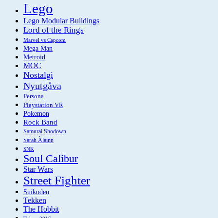
Lego
Lego Modular Buildings
Lord of the Rings
Marvel vs Capcom
Mega Man
Metroid
MOC
Nostalgi
Nyutgåva
Persona
Playstation VR
Pokemon
Rock Band
Samurai Shodown
Sarah Àlainn
SNK
Soul Calibur
Star Wars
Street Fighter
Suikoden
Tekken
The Hobbit