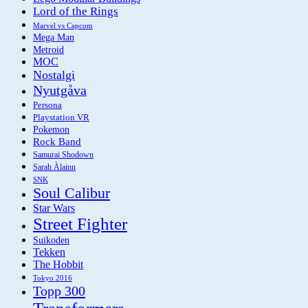
Lord of the Rings
Marvel vs Capcom
Mega Man
Metroid
MOC
Nostalgi
Nyutgåva
Persona
Playstation VR
Pokemon
Rock Band
Samurai Shodown
Sarah Àlainn
SNK
Soul Calibur
Star Wars
Street Fighter
Suikoden
Tekken
The Hobbit
Tokyo 2016
Topp 300