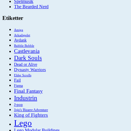
Spelmusik
The Bearded Nerd
Etiketter
Amiga
Arkadspelet
Avdank
Bubble Bobble
Castlevania
Dark Souls
Dead or Alive
Dynasty Warriors
Elder Scrolls
Fail
Figma
Final Fantasy
Industrin
J-pop
Jojo's Bizarre Adventure
King of Fighters
Lego
Lego Modular Buildings