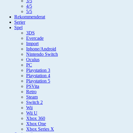
3/5
4/5
5/5
Rekommenderat
Serier
Spel
3DS
Evercade
Import
Iphone/Android
Nintendo Switch
Oculus
PC
Playstation 3
Playstation 4
Playstation 5
PSVita
Retro
Steam
Switch 2
Wii
Wii U
Xbox 360
Xbox One
Xbox Series X