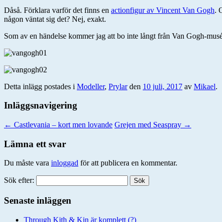
Dåså. Förklara varför det finns en
actionfigur av Vincent Van Gogh
. 
någon väntat sig det? Nej, exakt.
Som av en händelse kommer jag att bo inte långt från Van Gogh-muséet 
Detta inlägg postades i
Modeller
,
Prylar
den
10 juli, 2017
av
Mikael
.
Inläggsnavigering
←
Castlevania – kort men lovande
Grejen med Seaspray
→
Lämna ett svar
Du måste vara
inloggad
för att publicera en kommentar.
Sök efter:
Senaste inläggen
Through Kith & Kin är komplett (?)