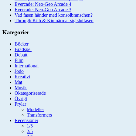
Evercade: Neo-Geo Arcade 4
Evercade: Neo-Geo Arcade 3
Vad fasen händer med konsolbranschen?
Through Kith & Kin närmar sig slutfasen
Kategorier
Böcker
Brädspel
Debatt
Film
International
Jodo
Kreativt
Mat
Musik
Okategoriserade
Övrigt
Prylar
Modeller
Transformers
Recensioner
1/5
2/5