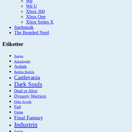
Wii
Wii U
Xbox 360
Xbox One
Xbox Series X
Spelmusik
The Bearded Nerd
Etiketter
Amiga
Arkadspelet
Avdank
Bubble Bobble
Castlevania
Dark Souls
Dead or Alive
Dynasty Warriors
Elder Scrolls
Fail
Figma
Final Fantasy
Industrin
J-pop