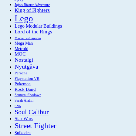
Jojo's Bizarre Adventure
King of Fighters
Lego
Lego Modular Buildings
Lord of the Rings
Marvel vs Capcom
Mega Man
Metroid
MOC
Nostalgi
Nyutgåva
Persona
Playstation VR
Pokemon
Rock Band
Samurai Shodown
Sarah Àlainn
SNK
Soul Calibur
Star Wars
Street Fighter
Suikoden