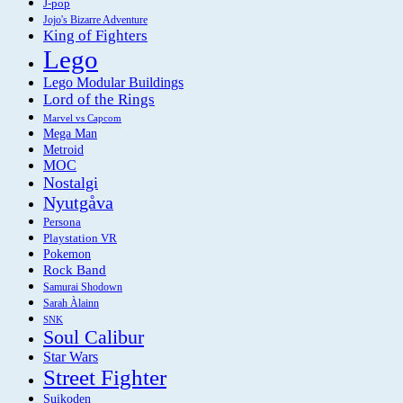
J-pop
Jojo's Bizarre Adventure
King of Fighters
Lego
Lego Modular Buildings
Lord of the Rings
Marvel vs Capcom
Mega Man
Metroid
MOC
Nostalgi
Nyutgåva
Persona
Playstation VR
Pokemon
Rock Band
Samurai Shodown
Sarah Àlainn
SNK
Soul Calibur
Star Wars
Street Fighter
Suikoden