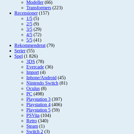
Modeller
(66)
Transformers
(223)
Recensioner
(157)
1/5
(5)
2/5
(9)
3/5
(29)
4/5
(72)
5/5
(41)
Rekommenderat
(79)
Serier
(55)
Spel
(1 826)
3DS
(78)
Evercade
(36)
Import
(4)
Iphone/Android
(45)
Nintendo Switch
(81)
Oculus
(8)
PC
(498)
Playstation 3
(397)
Playstation 4
(406)
Playstation 5
(59)
PSVita
(104)
Retro
(340)
Steam
(1)
Switch 2
(3)