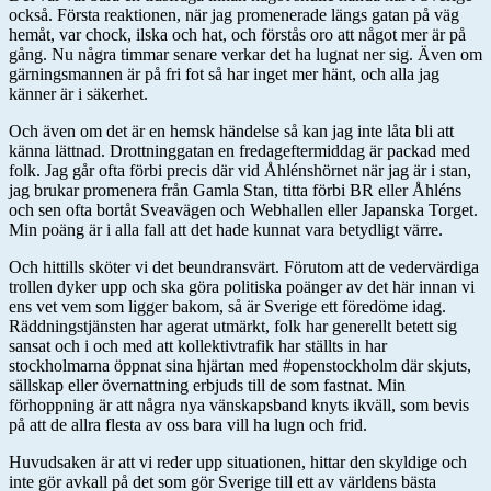
också. Första reaktionen, när jag promenerade längs gatan på väg
hemåt, var chock, ilska och hat, och förstås oro att något mer är på
gång. Nu några timmar senare verkar det ha lugnat ner sig. Även om
gärningsmannen är på fri fot så har inget mer hänt, och alla jag
känner är i säkerhet.
Och även om det är en hemsk händelse så kan jag inte låta bli att
känna lättnad. Drottninggatan en fredageftermiddag är packad med
folk. Jag går ofta förbi precis där vid Åhlénshörnet när jag är i stan,
jag brukar promenera från Gamla Stan, titta förbi BR eller Åhléns
och sen ofta bortåt Sveavägen och Webhallen eller Japanska Torget.
Min poäng är i alla fall att det hade kunnat vara betydligt värre.
Och hittills sköter vi det beundransvärt. Förutom att de vedervärdiga
trollen dyker upp och ska göra politiska poänger av det här innan vi
ens vet vem som ligger bakom, så är Sverige ett föredöme idag.
Räddningstjänsten har agerat utmärkt, folk har generellt betett sig
sansat och i och med att kollektivtrafik har ställts in har
stockholmarna öppnat sina hjärtan med #openstockholm där skjuts,
sällskap eller övernattning erbjuds till de som fastnat. Min
förhoppning är att några nya vänskapsband knyts ikväll, som bevis
på att de allra flesta av oss bara vill ha lugn och frid.
Huvudsaken är att vi reder upp situationen, hittar den skyldige och
inte gör avkall på det som gör Sverige till ett av världens bästa