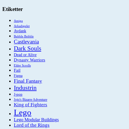
Etiketter
Amiga
Arkadspelet
Avdank
Bubble Bobble
Castlevania
Dark Souls
Dead or Alive
Dynasty Warriors
Elder Scrolls
Fail
Figma
Final Fantasy
Industrin
J-pop
Jojo's Bizarre Adventure
King of Fighters
Lego
Lego Modular Buildings
Lord of the Rings