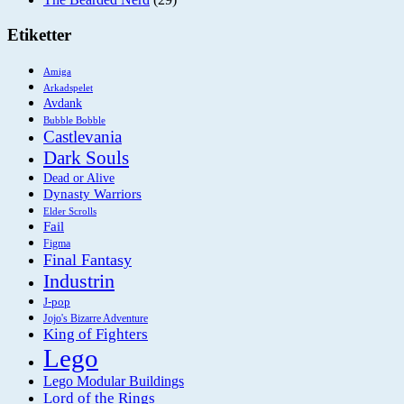
Etiketter
Amiga
Arkadspelet
Avdank
Bubble Bobble
Castlevania
Dark Souls
Dead or Alive
Dynasty Warriors
Elder Scrolls
Fail
Figma
Final Fantasy
Industrin
J-pop
Jojo's Bizarre Adventure
King of Fighters
Lego
Lego Modular Buildings
Lord of the Rings