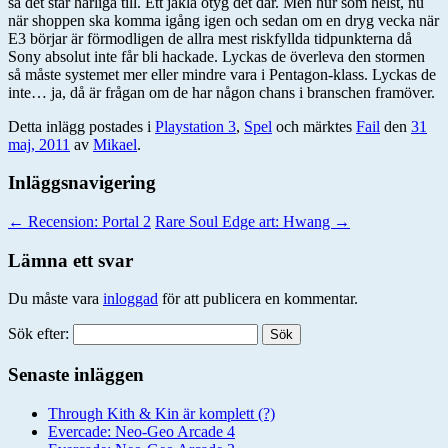
så det står härliga till. Ett jäkla otyg det där. Men hur som helst, nu
när shoppen ska komma igång igen och sedan om en dryg vecka när
E3 börjar är förmodligen de allra mest riskfyllda tidpunkterna då
Sony absolut inte får bli hackade. Lyckas de överleva den stormen
så måste systemet mer eller mindre vara i Pentagon-klass. Lyckas de
inte… ja, då är frågan om de har någon chans i branschen framöver.
Detta inlägg postades i
Playstation 3
,
Spel
och märktes
Fail
den
31
maj, 2011
av
Mikael
.
Inläggsnavigering
←
Recension: Portal 2
Rare Soul Edge art: Hwang
→
Lämna ett svar
Du måste vara
inloggad
för att publicera en kommentar.
Sök efter:
Senaste inläggen
Through Kith & Kin är komplett (?)
Evercade: Neo-Geo Arcade 4