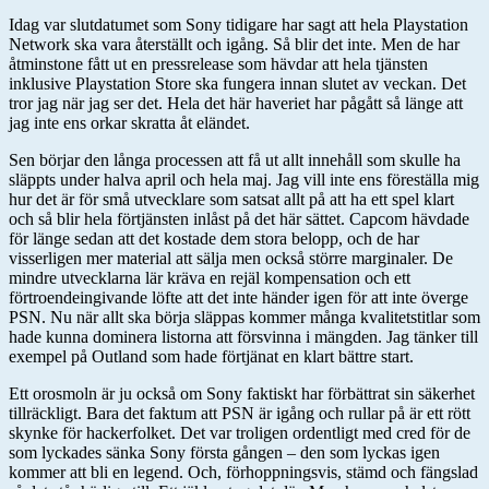
Idag var slutdatumet som Sony tidigare har sagt att hela Playstation
Network ska vara återställt och igång. Så blir det inte. Men de har
åtminstone fått ut en pressrelease som hävdar att hela tjänsten
inklusive Playstation Store ska fungera innan slutet av veckan. Det
tror jag när jag ser det. Hela det här haveriet har pågått så länge att
jag inte ens orkar skratta åt eländet.
Sen börjar den långa processen att få ut allt innehåll som skulle ha
släppts under halva april och hela maj. Jag vill inte ens föreställa mig
hur det är för små utvecklare som satsat allt på att ha ett spel klart
och så blir hela förtjänsten inlåst på det här sättet. Capcom hävdade
för länge sedan att det kostade dem stora belopp, och de har
visserligen mer material att sälja men också större marginaler. De
mindre utvecklarna lär kräva en rejäl kompensation och ett
förtroendeingivande löfte att det inte händer igen för att inte överge
PSN. Nu när allt ska börja släppas kommer många kvalitetstitlar som
hade kunna dominera listorna att försvinna i mängden. Jag tänker till
exempel på Outland som hade förtjänat en klart bättre start.
Ett orosmoln är ju också om Sony faktiskt har förbättrat sin säkerhet
tillräckligt. Bara det faktum att PSN är igång och rullar på är ett rött
skynke för hackerfolket. Det var troligen ordentligt med cred för de
som lyckades sänka Sony första gången – den som lyckas igen
kommer att bli en legend. Och, förhoppningsvis, stämd och fängslad