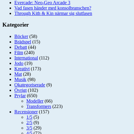
Evercade: Neo-Geo Arcade 3
Vad fasen händer med konsolbranschen?
Through Kith & Kin närmar sig slutfasen
Kategorier
Böcker
(58)
Brädspel
(15)
Debatt
(44)
Film
(240)
International
(112)
Jodo
(19)
Kreativt
(173)
Mat
(28)
Musik
(98)
Okategoriserade
(9)
Övrigt
(102)
Prylar
(650)
Modeller
(66)
Transformers
(223)
Recensioner
(157)
1/5
(5)
2/5
(9)
3/5
(29)
4/5
(72)