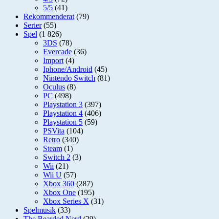
5/5
(41)
Rekommenderat
(79)
Serier
(55)
Spel
(1 826)
3DS
(78)
Evercade
(36)
Import
(4)
Iphone/Android
(45)
Nintendo Switch
(81)
Oculus
(8)
PC
(498)
Playstation 3
(397)
Playstation 4
(406)
Playstation 5
(59)
PSVita
(104)
Retro
(340)
Steam
(1)
Switch 2
(3)
Wii
(21)
Wii U
(57)
Xbox 360
(287)
Xbox One
(195)
Xbox Series X
(31)
Spelmusik
(33)
The Bearded Nerd
(29)