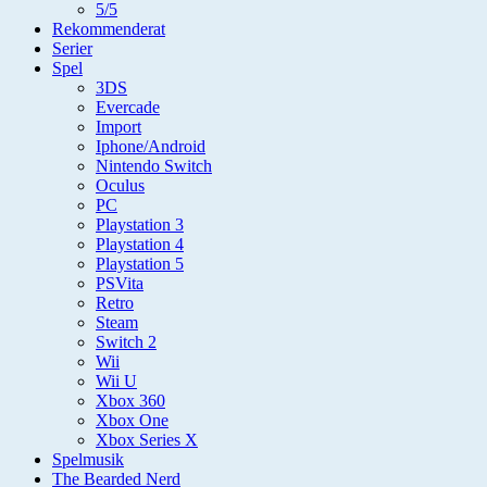
5/5
Rekommenderat
Serier
Spel
3DS
Evercade
Import
Iphone/Android
Nintendo Switch
Oculus
PC
Playstation 3
Playstation 4
Playstation 5
PSVita
Retro
Steam
Switch 2
Wii
Wii U
Xbox 360
Xbox One
Xbox Series X
Spelmusik
The Bearded Nerd