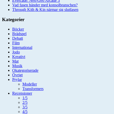
Evercade: Neo-Geo Arcade 3
Vad fasen händer med konsolbranschen?
Through Kith & Kin närmar sig slutfasen
Kategorier
Böcker
Brädspel
Debatt
Film
International
Jodo
Kreativt
Mat
Musik
Okategoriserade
Övrigt
Prylar
Modeller
Transformers
Recensioner
1/5
2/5
3/5
4/5