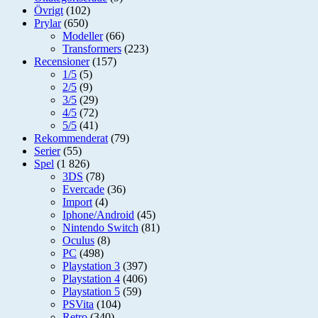
Övrigt
(102)
Prylar
(650)
Modeller
(66)
Transformers
(223)
Recensioner
(157)
1/5
(5)
2/5
(9)
3/5
(29)
4/5
(72)
5/5
(41)
Rekommenderat
(79)
Serier
(55)
Spel
(1 826)
3DS
(78)
Evercade
(36)
Import
(4)
Iphone/Android
(45)
Nintendo Switch
(81)
Oculus
(8)
PC
(498)
Playstation 3
(397)
Playstation 4
(406)
Playstation 5
(59)
PSVita
(104)
Retro
(340)