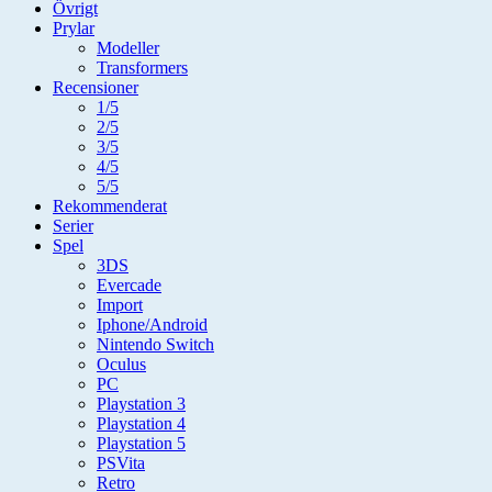
Övrigt
Prylar
Modeller
Transformers
Recensioner
1/5
2/5
3/5
4/5
5/5
Rekommenderat
Serier
Spel
3DS
Evercade
Import
Iphone/Android
Nintendo Switch
Oculus
PC
Playstation 3
Playstation 4
Playstation 5
PSVita
Retro