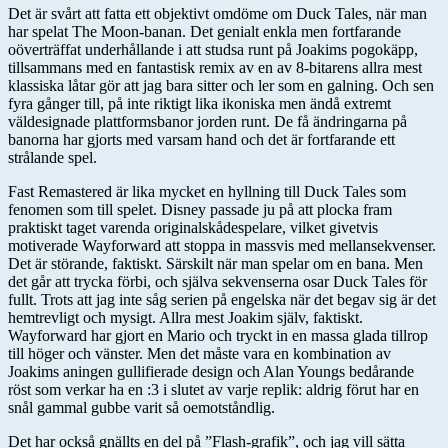
Det är svårt att fatta ett objektivt omdöme om Duck Tales, när man
har spelat The Moon-banan. Det genialt enkla men fortfarande
oöverträffat underhållande i att studsa runt på Joakims pogokäpp,
tillsammans med en fantastisk remix av en av 8-bitarens allra mest
klassiska låtar gör att jag bara sitter och ler som en galning. Och sen
fyra gånger till, på inte riktigt lika ikoniska men ändå extremt
väldesignade plattformsbanor jorden runt. De få ändringarna på
banorna har gjorts med varsam hand och det är fortfarande ett
strålande spel.
Fast Remastered är lika mycket en hyllning till Duck Tales som
fenomen som till spelet. Disney passade ju på att plocka fram
praktiskt taget varenda originalskådespelare, vilket givetvis
motiverade Wayforward att stoppa in massvis med mellansekvenser.
Det är störande, faktiskt. Särskilt när man spelar om en bana. Men
det går att trycka förbi, och själva sekvenserna osar Duck Tales för
fullt. Trots att jag inte såg serien på engelska när det begav sig är det
hemtrevligt och mysigt. Allra mest Joakim själv, faktiskt.
Wayforward har gjort en Mario och tryckt in en massa glada tillrop
till höger och vänster. Men det måste vara en kombination av
Joakims aningen gullifierade design och Alan Youngs bedårande
röst som verkar ha en :3 i slutet av varje replik: aldrig förut har en
snål gammal gubbe varit så oemotståndlig.
Det har också gnällts en del på ”Flash-grafik”, och jag vill sätta