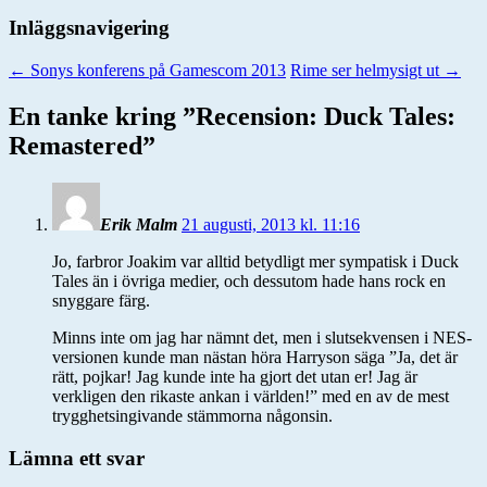
Inläggsnavigering
←
Sonys konferens på Gamescom 2013
Rime ser helmysigt ut
→
En tanke kring ”
Recension: Duck Tales:
Remastered
”
Erik Malm
21 augusti, 2013 kl. 11:16
Jo, farbror Joakim var alltid betydligt mer sympatisk i Duck
Tales än i övriga medier, och dessutom hade hans rock en
snyggare färg.
Minns inte om jag har nämnt det, men i slutsekvensen i NES-
versionen kunde man nästan höra Harryson säga ”Ja, det är
rätt, pojkar! Jag kunde inte ha gjort det utan er! Jag är
verkligen den rikaste ankan i världen!” med en av de mest
trygghetsingivande stämmorna någonsin.
Lämna ett svar