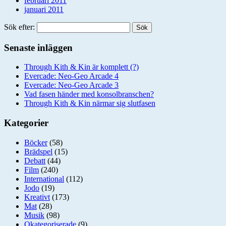
februari 2011
januari 2011
Sök efter:
Senaste inläggen
Through Kith & Kin är komplett (?)
Evercade: Neo-Geo Arcade 4
Evercade: Neo-Geo Arcade 3
Vad fasen händer med konsolbranschen?
Through Kith & Kin närmar sig slutfasen
Kategorier
Böcker
(58)
Brädspel
(15)
Debatt
(44)
Film
(240)
International
(112)
Jodo
(19)
Kreativt
(173)
Mat
(28)
Musik
(98)
Okategoriserade
(9)