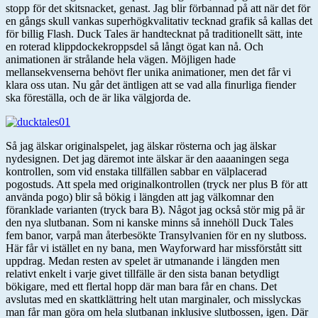
stopp för det skitsnacket, genast. Jag blir förbannad på att när det för
en gångs skull vankas superhögkvalitativ tecknad grafik så kallas det
för billig Flash. Duck Tales är handtecknat på traditionellt sätt, inte
en roterad klippdockekroppsdel så långt ögat kan nå. Och
animationen är strålande hela vägen. Möjligen hade
mellansekvenserna behövt fler unika animationer, men det får vi
klara oss utan. Nu går det äntligen att se vad alla finurliga fiender
ska föreställa, och de är lika välgjorda de.
Så jag älskar originalspelet, jag älskar rösterna och jag älskar
nydesignen. Det jag däremot inte älskar är den aaaaningen sega
kontrollen, som vid enstaka tillfällen sabbar en välplacerad
pogostuds. Att spela med originalkontrollen (tryck ner plus B för att
använda pogo) blir så bökig i längden att jag välkomnar den
föranklade varianten (tryck bara B). Något jag också stör mig på är
den nya slutbanan. Som ni kanske minns så innehöll Duck Tales
fem banor, varpå man återbesökte Transylvanien för en ny slutboss.
Här får vi istället en ny bana, men Wayforward har missförstått sitt
uppdrag. Medan resten av spelet är utmanande i längden men
relativt enkelt i varje givet tillfälle är den sista banan betydligt
bökigare, med ett flertal hopp där man bara får en chans. Det
avslutas med en skattklättring helt utan marginaler, och misslyckas
man får man göra om hela slutbanan inklusive slutbossen, igen. Där