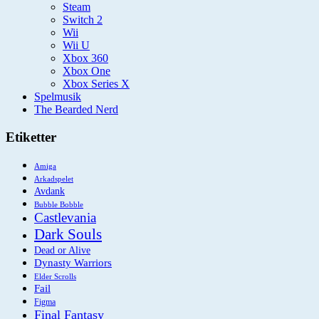
Steam
Switch 2
Wii
Wii U
Xbox 360
Xbox One
Xbox Series X
Spelmusik
The Bearded Nerd
Etiketter
Amiga
Arkadspelet
Avdank
Bubble Bobble
Castlevania
Dark Souls
Dead or Alive
Dynasty Warriors
Elder Scrolls
Fail
Figma
Final Fantasy