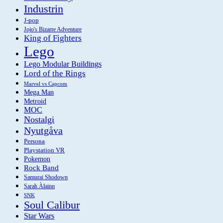
Industrin
J-pop
Jojo's Bizarre Adventure
King of Fighters
Lego
Lego Modular Buildings
Lord of the Rings
Marvel vs Capcom
Mega Man
Metroid
MOC
Nostalgi
Nyutgåva
Persona
Playstation VR
Pokemon
Rock Band
Samurai Shodown
Sarah Àlainn
SNK
Soul Calibur
Star Wars