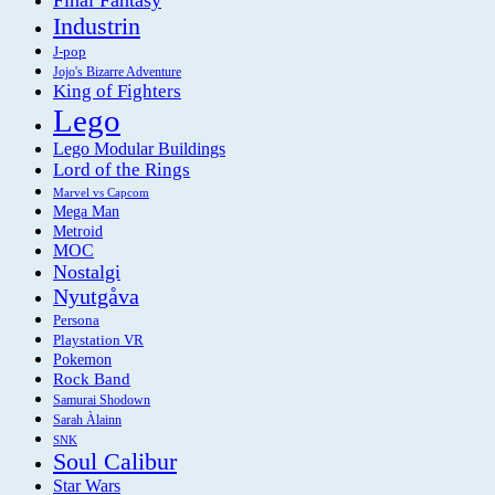
Final Fantasy
Industrin
J-pop
Jojo's Bizarre Adventure
King of Fighters
Lego
Lego Modular Buildings
Lord of the Rings
Marvel vs Capcom
Mega Man
Metroid
MOC
Nostalgi
Nyutgåva
Persona
Playstation VR
Pokemon
Rock Band
Samurai Shodown
Sarah Àlainn
SNK
Soul Calibur
Star Wars