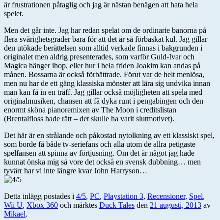
är frustrationen påtaglig och jag är nästan benägen att hata hela
spelet.
Men det går inte. Jag har redan spelat om de ordinarie banorna på
flera svårighetsgrader bara för att det är så förbaskat kul. Jag gillar
den utökade berättelsen som alltid verkade finnas i bakgrunden i
originalet men aldrig presenterades, som varför Guld-Ivar och
Magica hänger ihop, eller hur i hela friden Joakim kan andas på
månen. Bossarna är också förbättrade. Förut var de helt menlösa,
men nu har de ett gäng klassiska mönster att lära sig undvika innan
man kan få in en träff. Jag gillar också möjligheten att spela med
originalmusiken, chansen att få dyka runt i pengabingen och den
enormt sköna pianoremixen av The Moon i creditslistan
(Brentalfloss hade rätt – det skulle ha varit slutmotivet).
Det här är en strålande och påkostad nytolkning av ett klassiskt spel,
som borde få både tv-seriefans och alla utom de allra petigaste
spelfansen att spinna av förtjusning. Om det är något jag hade
kunnat önska mig så vore det också en svensk dubbning… men
tyvärr har vi inte längre kvar John Harryson…
Detta inlägg postades i
4/5
,
PC
,
Playstation 3
,
Recensioner
,
Spel
,
Wii U
,
Xbox 360
och märktes
Duck Tales
den
21 augusti, 2013
av
Mikael
.