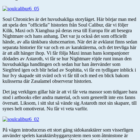
Soul Chronicles är det huvudsakliga storyläget. Här börjar man med
att spela den ”officiella” historien från Soul Calibur, där vi följer
Kilik, Maxi och Xianghua på deras resa till Europa för att besegra
Nightmare och hans anhang. Det var ju också det som officiellt
hände, av alla tänkbara slutscenarion. När det är avklarat finns sedan
separata historier för var och en av karaktärerna, och det trevliga här
är att allt hänger ihop. Vi får följa Maxi innan hans kompanjoner
dödades av Astaroth, vi får se hur Nightmare röjde runt innan den
huvudsakliga handlingen och sedan hur han återvänder som
Siegfried igen och blir helad av Sophitia, vi får en tydligare inblick i
hur Ivy skapade sitt svärd och vi får till och med en blick bakom
kulisserna där Zasalamel observerar historien.
Det jag verkligen gillar här är att vi får veta massor som tidigare bara
stod i artbooks eller andra material, och som generellt inte ens fanns
översatt. Liksom, i sitt slut så vände sig Astaroth mot sin skapare, till
synes helt omotiverat. Nu får vi veta varför.
På vägen introduceras ett stort gäng sidokaraktärer som visserligen
använder spelets karaktärsbyggarsystem men som åtminstone är