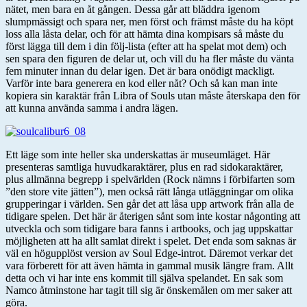
nätet, men bara en åt gången. Dessa går att bläddra igenom
slumpmässigt och spara ner, men först och främst måste du ha köpt
loss alla låsta delar, och för att hämta dina kompisars så måste du
först lägga till dem i din följ-lista (efter att ha spelat mot dem) och
sen spara den figuren de delar ut, och vill du ha fler måste du vänta
fem minuter innan du delar igen. Det är bara onödigt mackligt.
Varför inte bara generera en kod eller nåt? Och så kan man inte
kopiera sin karaktär från Libra of Souls utan måste återskapa den för
att kunna använda samma i andra lägen.
Ett läge som inte heller ska underskattas är museumläget. Här
presenteras samtliga huvudkaraktärer, plus en rad sidokaraktärer,
plus allmänna begrepp i spelvärlden (Rock nämns i förbifarten som
”den store vite jätten”), men också rätt långa utläggningar om olika
grupperingar i världen. Sen går det att låsa upp artwork från alla de
tidigare spelen. Det här är återigen sånt som inte kostar någonting att
utveckla och som tidigare bara fanns i artbooks, och jag uppskattar
möjligheten att ha allt samlat direkt i spelet. Det enda som saknas är
väl en högupplöst version av Soul Edge-introt. Däremot verkar det
vara förberett för att även hämta in gammal musik längre fram. Allt
detta och vi har inte ens kommit till själva spelandet. En sak som
Namco åtminstone har tagit till sig är önskemålen om mer saker att
göra.