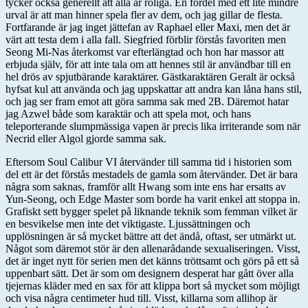
tycker också generellt att alla är roliga. En fördel med ett lite mindre
urval är att man hinner spela fler av dem, och jag gillar de flesta.
Fortfarande är jag inget jättefan av Raphael eller Maxi, men det är
värt att testa dem i alla fall. Siegfried förblir förstås favoriten men
Seong Mi-Nas återkomst var efterlängtad och hon har massor att
erbjuda själv, för att inte tala om att hennes stil är användbar till en
hel drös av spjutbärande karaktärer. Gästkaraktären Geralt är också
hyfsat kul att använda och jag uppskattar att andra kan låna hans stil,
och jag ser fram emot att göra samma sak med 2B. Däremot hatar
jag Azwel både som karaktär och att spela mot, och hans
teleporterande slumpmässiga vapen är precis lika irriterande som när
Necrid eller Algol gjorde samma sak.
Eftersom Soul Calibur VI återvänder till samma tid i historien som
del ett är det förstås mestadels de gamla som återvänder. Det är bara
några som saknas, framför allt Hwang som inte ens har ersatts av
Yun-Seong, och Edge Master som borde ha varit enkel att stoppa in.
Grafiskt sett bygger spelet på liknande teknik som femman vilket är
en besvikelse men inte det viktigaste. Ljussättningen och
upplösningen är så mycket bättre att det ändå, oftast, ser utmärkt ut.
Något som däremot stör är den allenarådande sexualiseringen. Visst,
det är inget nytt för serien men det känns tröttsamt och görs på ett så
uppenbart sätt. Det är som om designern desperat har gått över alla
tjejernas kläder med en sax för att klippa bort så mycket som möjligt
och visa några centimeter hud till. Visst, killarna som allihop är