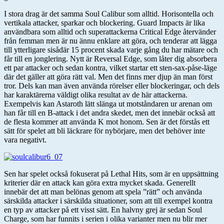
I stora drag är det samma Soul Calibur som alltid. Horisontella och
vertikala attacker, sparkar och blockering. Guard Impacts är lika
användbara som alltid och superattackerna Critical Edge återvänder
från femman men är nu ännu enklare att göra, och tenderar att lägga
till ytterligare sisådär 15 procent skada varje gång du har mätare och
får till en jonglering. Nytt är Reversal Edge, som låter dig absorbera
ett par attacker och sedan kontra, vilket startar ett sten-sax-påse-läge
där det gäller att göra rätt val. Men det finns mer djup än man först
tror. Dels kan man även använda rörelser eller blockeringar, och dels
har karaktärerna väldigt olika resultat av de här attackerna.
Exempelvis kan Astaroth lätt slänga ut motståndaren ur arenan om
han får till en B-attack i det andra skedet, men det innebär också att
de flesta kommer att använda K mot honom. Sen är det förstås ett
sätt för spelet att bli läckrare för nybörjare, men det behöver inte
vara negativt.
Sen har spelet också fokuserat på Lethal Hits, som är en uppsättning
kriterier där en attack kan göra extra mycket skada. Generellt
innebär det att man belönas genom att spela ”rätt” och använda
särskilda attacker i särskilda situationer, som att till exempel kontra
en typ av attacker på ett visst sätt. En halvny grej är sedan Soul
Charge, som har funnits i serien i olika varianter men nu blir mer