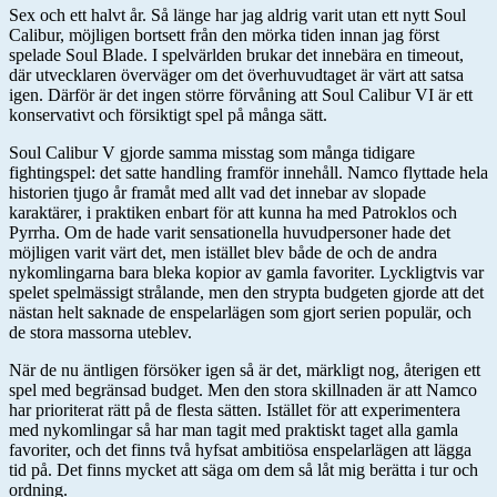
Sex och ett halvt år. Så länge har jag aldrig varit utan ett nytt Soul
Calibur, möjligen bortsett från den mörka tiden innan jag först
spelade Soul Blade. I spelvärlden brukar det innebära en timeout,
där utvecklaren överväger om det överhuvudtaget är värt att satsa
igen. Därför är det ingen större förvåning att Soul Calibur VI är ett
konservativt och försiktigt spel på många sätt.
Soul Calibur V gjorde samma misstag som många tidigare
fightingspel: det satte handling framför innehåll. Namco flyttade hela
historien tjugo år framåt med allt vad det innebar av slopade
karaktärer, i praktiken enbart för att kunna ha med Patroklos och
Pyrrha. Om de hade varit sensationella huvudpersoner hade det
möjligen varit värt det, men istället blev både de och de andra
nykomlingarna bara bleka kopior av gamla favoriter. Lyckligtvis var
spelet spelmässigt strålande, men den strypta budgeten gjorde att det
nästan helt saknade de enspelarlägen som gjort serien populär, och
de stora massorna uteblev.
När de nu äntligen försöker igen så är det, märkligt nog, återigen ett
spel med begränsad budget. Men den stora skillnaden är att Namco
har prioriterat rätt på de flesta sätten. Istället för att experimentera
med nykomlingar så har man tagit med praktiskt taget alla gamla
favoriter, och det finns två hyfsat ambitiösa enspelarlägen att lägga
tid på. Det finns mycket att säga om dem så låt mig berätta i tur och
ordning.