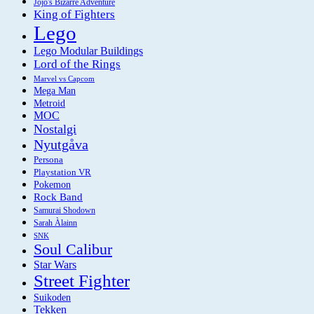
Jojo's Bizarre Adventure
King of Fighters
Lego
Lego Modular Buildings
Lord of the Rings
Marvel vs Capcom
Mega Man
Metroid
MOC
Nostalgi
Nyutgåva
Persona
Playstation VR
Pokemon
Rock Band
Samurai Shodown
Sarah Àlainn
SNK
Soul Calibur
Star Wars
Street Fighter
Suikoden
Tekken