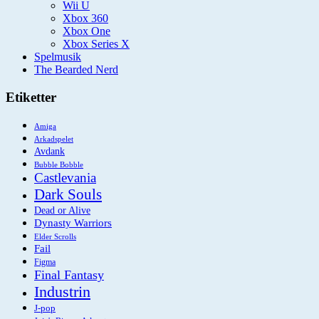
Wii U
Xbox 360
Xbox One
Xbox Series X
Spelmusik
The Bearded Nerd
Etiketter
Amiga
Arkadspelet
Avdank
Bubble Bobble
Castlevania
Dark Souls
Dead or Alive
Dynasty Warriors
Elder Scrolls
Fail
Figma
Final Fantasy
Industrin
J-pop