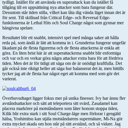
tydligt. Istället för att använda en superattack kan du istället få
tillgång till en uppsättning nya attacker som bara fungerar där.
Dessutom står tiden stilla, vilket kan låta dig vända läget innan det är
för sent. Till skillnad från Critical Edge- och Reversal Edge-
funktionerna är Lethal Hits och Soul Charge något som gynnar mer
hängivna spelare.
Resultatet blir ett snabbt, intensivt spel med många saker att hålla
reda på, som ändå är lätt att komma in i. Grunderna fungerar ungefär
likadant på de flesta figurerna och de flesta attackerna är enkla att
göra. En liten brist här är att superattackerna snabbt blir enformiga
och var och en verkar göra några attacker extra bara för att fördriva
tiden. Men det är för tidigt att säga om de är onödigt kraftfulla. Det
går också inte riktigt heller att säga hur balanserat det är, men hittills
tycker jag att de flesta har något eget att komma med som gör det
varierat.
Överhuvudtaget ligger fokus mer på unika finesser. Ivy har ännu fler
avståndsattacker och sätt att teleportera sitt svärd, Zasalamel kan
placera markörer på motståndaren som låter honom stoppa tiden,
Kilik blir extra stark i sitt Soul Charge-läge men förlorar i gengäld
hälsa, Yoshimitsu kan stjäla motståndarens supermätare, Mi-Na gör
extra mycket skada om hon står på rätt avstånd, och så vidare. Jag