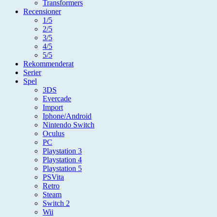
Transformers
Recensioner
1/5
2/5
3/5
4/5
5/5
Rekommenderat
Serier
Spel
3DS
Evercade
Import
Iphone/Android
Nintendo Switch
Oculus
PC
Playstation 3
Playstation 4
Playstation 5
PSVita
Retro
Steam
Switch 2
Wii