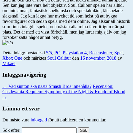
Sen kan jag inte vara helt objektiv. Soul Calibur-spelen har alltid,
om inte annat, fantastisk spelkänsla och spektakulära, lättspelade
slagsmål. Jag kan lägga hur mycket tid som helst på att bygga
favoritfigurer och sedan spela med dem online. Jag älskar all historik
som finns inlagd i spelet, och nästan alla mina favoritfigurer är på
plats. Det är med ett visst förbehåll, men jag lurar mig själv om jag
försöker sätta något annat betyg.
Detta inlägg postades i
5/5
,
PC
,
Playstation 4
,
Recensioner
,
Spel
,
Xbox One
och märktes
Soul Calibur
den
16 november, 2018
av
Mikael
.
Inläggsnavigering
←
Vad sjutton ska nästa Smash Bros innehålla?
Recension:
Castlevania Requiem: Symphony of the Night & Rondo of Blood
→
Lämna ett svar
Du måste vara
inloggad
för att publicera en kommentar.
Sök efter: