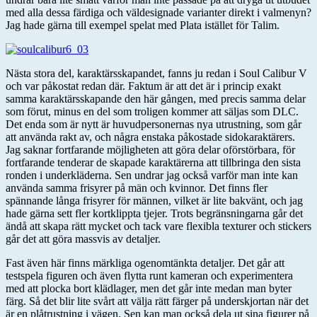
med alla dessa färdiga och väldesignade varianter direkt i valmenyn?
Jag hade gärna till exempel spelat med Plata istället för Talim.
Nästa stora del, karaktärsskapandet, fanns ju redan i Soul Calibur V
och var påkostat redan där. Faktum är att det är i princip exakt
samma karaktärsskapande den här gången, med precis samma delar
som förut, minus en del som troligen kommer att säljas som DLC.
Det enda som är nytt är huvudpersonernas nya utrustning, som går
att använda rakt av, och några enstaka påkostade sidokaraktärers.
Jag saknar fortfarande möjligheten att göra delar oförstörbara, för
fortfarande tenderar de skapade karaktärerna att tillbringa den sista
ronden i underkläderna. Sen undrar jag också varför man inte kan
använda samma frisyrer på män och kvinnor. Det finns fler
spännande långa frisyrer för männen, vilket är lite bakvänt, och jag
hade gärna sett fler kortklippta tjejer. Trots begränsningarna går det
ändå att skapa rätt mycket och tack vare flexibla texturer och stickers
går det att göra massvis av detaljer.
Fast även här finns märkliga ogenomtänkta detaljer. Det går att
testspela figuren och även flytta runt kameran och experimentera
med att plocka bort klädlager, men det går inte medan man byter
färg. Så det blir lite svårt att välja rätt färger på underskjortan när det
är en plåtrustning i vägen. Sen kan man också dela ut sina figurer på