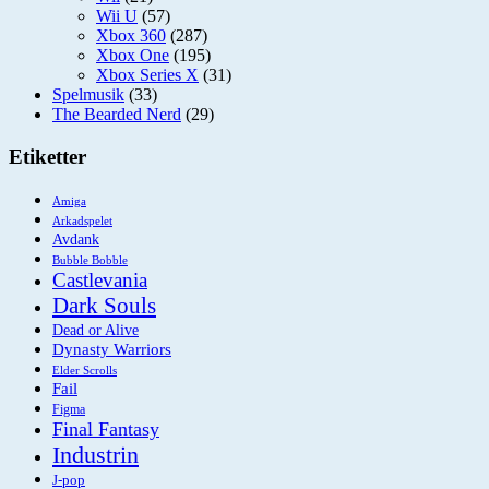
Wii U
(57)
Xbox 360
(287)
Xbox One
(195)
Xbox Series X
(31)
Spelmusik
(33)
The Bearded Nerd
(29)
Etiketter
Amiga
Arkadspelet
Avdank
Bubble Bobble
Castlevania
Dark Souls
Dead or Alive
Dynasty Warriors
Elder Scrolls
Fail
Figma
Final Fantasy
Industrin
J-pop