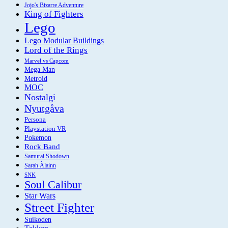
Jojo's Bizarre Adventure
King of Fighters
Lego
Lego Modular Buildings
Lord of the Rings
Marvel vs Capcom
Mega Man
Metroid
MOC
Nostalgi
Nyutgåva
Persona
Playstation VR
Pokemon
Rock Band
Samurai Shodown
Sarah Àlainn
SNK
Soul Calibur
Star Wars
Street Fighter
Suikoden