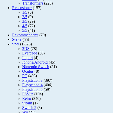
Transformers
(223)
Recensioner
(157)
1/5
(5)
2/5
(9)
3/5
(29)
4/5
(72)
5/5
(41)
Rekommenderat
(79)
Serier
(55)
Spel
(1 826)
3DS
(78)
Evercade
(36)
Import
(4)
Iphone/Android
(45)
Nintendo Switch
(81)
Oculus
(8)
PC
(498)
Playstation 3
(397)
Playstation 4
(406)
Playstation 5
(59)
PSVita
(104)
Retro
(340)
Steam
(1)
Switch 2
(3)
Wii
(21)