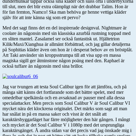
dunderhunkar tappar också sina kläder och slåss ofta i underbyxorna
till slut, men det blir extra olämpligt när det drabbar Talim. Hon är
för fan femton, Namco! Ska man behöva ge henne vettiga kläder
själv för att inte känna sig som ett pervo?
Med det sagt finns det en del inspirerade designval. Nightmare är
coolare än någonsin med sin klassiska azurblå rustning toppad med
en sliten mantel. Zasalamel ser också fantastisk ut. Hjältetrion
Kilik/Maxi/Xianghua är allmänt förbättrad, och jag gillar detaljerna
på Sophitias kläder även om hon är i desperat behov av en bröstplåt.
Att Taki använder sin kroppsstrumpa till att visa upp en massa
magiska sigill ger åtminstone någon poäng med den. Raphael är
också tuffare än någonsin med sina brillor.
Jag var tvungen att testa Soul Calibur igen för att jämföra, och på
många sätt känns det fortfarande som det bättre spelet, med mer
omedelbar spelkänsla och en avsaknad av pauser med alla dessa
specialattacker. Men precis som Soul Calibur V är Soul Calibur VI
mycket nära det klockrena originalet. Det märks som sagt att man
har snålat in på en massa saker och visst är det snålt att
karaktärsbyggarläget har färre möjligheter den här gången. I mångt
och mycket är det Soul Calibur V i 1080p med det ursprungliga
karaktärsgänget. Å andra sidan var det precis vad jag önskade mig i
flera år, och det är nog ett bättre sätt att locka tillbaka gamla spelare.