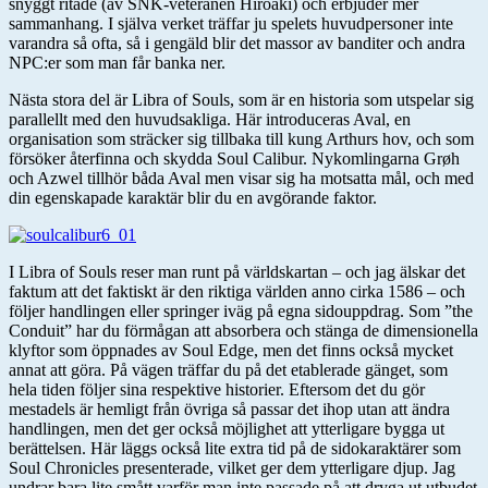
snyggt ritade (av SNK-veteranen Hiroaki) och erbjuder mer
sammanhang. I själva verket träffar ju spelets huvudpersoner inte
varandra så ofta, så i gengäld blir det massor av banditer och andra
NPC:er som man får banka ner.
Nästa stora del är Libra of Souls, som är en historia som utspelar sig
parallellt med den huvudsakliga. Här introduceras Aval, en
organisation som sträcker sig tillbaka till kung Arthurs hov, och som
försöker återfinna och skydda Soul Calibur. Nykomlingarna Grøh
och Azwel tillhör båda Aval men visar sig ha motsatta mål, och med
din egenskapade karaktär blir du en avgörande faktor.
I Libra of Souls reser man runt på världskartan – och jag älskar det
faktum att det faktiskt är den riktiga världen anno cirka 1586 – och
följer handlingen eller springer iväg på egna sidouppdrag. Som ”the
Conduit” har du förmågan att absorbera och stänga de dimensionella
klyftor som öppnades av Soul Edge, men det finns också mycket
annat att göra. På vägen träffar du på det etablerade gänget, som
hela tiden följer sina respektive historier. Eftersom det du gör
mestadels är hemligt från övriga så passar det ihop utan att ändra
handlingen, men det ger också möjlighet att ytterligare bygga ut
berättelsen. Här läggs också lite extra tid på de sidokaraktärer som
Soul Chronicles presenterade, vilket ger dem ytterligare djup. Jag
undrar bara lite smått varför man inte passade på att dryga ut utbudet